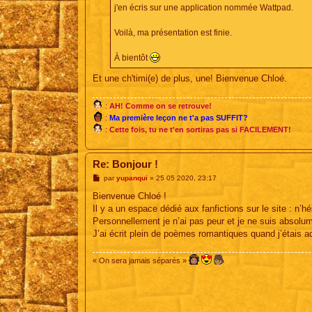
j'en écris sur une application nommée Wattpad.
Voilà, ma présentation est finie.
À bientôt
Et une ch'timi(e) de plus, une! Bienvenue Chloé.
:
AH! Comme on se retrouve!
:
Ma première leçon ne t'a pas SUFFIT?
:
Cette fois, tu ne t'en sortiras pas si FACILEMENT!
Re: Bonjour !
M
par
yupanqui
»
25 05 2020, 23:17
e
s
Bienvenue Chloé !
s
Il y a un espace dédié aux fanfictions sur le site : n’hé
a
g
Personnellement je n’ai pas peur et je ne suis absolum
e
J’ai écrit plein de poèmes romantiques quand j’étais a
« On sera jamais séparés »