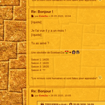
Re: Bonjour !
M
par
EsteZia
»
26 05 2020, 10:04
e
s
[/quote]
s
a
g
Je l'ai vue il y a un mois !
e
[/quote]
Tu as aimé ?
Une obsédée de Esteban/Zia
❤
Saison 1: 14/20
Saison 2: 16/20
Saison 3: 18/20
Saison 4: ??
"Les erreurs sont humaines et sont faites pour apprendre"
Re: Bonjour !
M
par
EsteZia
»
26 05 2020, 10:05
e
s
s
TEEGER59
a écrit :
25 05 2020, 16:59