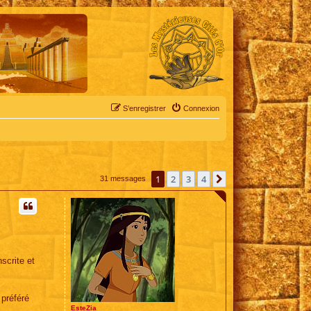
S’enregistrer
Connexion
1
2
3
4
Suivante
31 messages
nscrite et
 préféré
EsteZia