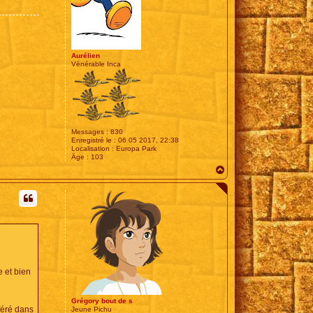
Aurélien
Vénérable Inca
Messages :
830
Enregistré le :
06 05 2017, 22:38
Localisation :
Europa Park
Âge :
103
H
a
u
t
e et bien
Grégory bout de s
féré dans
Jeune Pichu