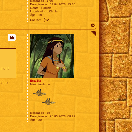
Messages :
1708
Enregistré le :
02 04 2020, 15:06
Genre :
Homme
Localisation :
Kûmlar
Âge :
18
C
Contact :
o
H
n
t
a
a
u
c
t
t
e
r
E
s
t
e
tement
EsteZia
as le
Marin taciturne
Messages :
35
Enregistré le :
25 05 2020, 08:27
Âge :
20