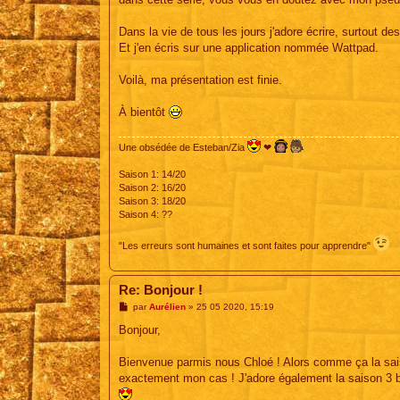
Dans la vie de tous les jours j'adore écrire, surtout d
Et j'en écris sur une application nommée Wattpad.
Voilà, ma présentation est finie.
À bientôt
Une obsédée de Esteban/Zia
❤
Saison 1: 14/20
Saison 2: 16/20
Saison 3: 18/20
Saison 4: ??
"Les erreurs sont humaines et sont faites pour apprendre"
Re: Bonjour !
M
par
Aurélien
»
25 05 2020, 15:19
e
s
Bonjour,
s
a
g
Bienvenue parmis nous Chloé ! Alors comme ça la saiso
e
exactement mon cas ! J'adore également la saison 3 bi