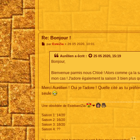
Re: Bonjour !
M
par
EsteZia
»
26 05 2020, 10:01
e
s
s
Aurélien
a écrit :
25 05 2020, 15:19
a
Bonjour,
g
e
Bienvenue parmis nous Chloé ! Alors comme ça la sai
mon cas ! J'adore également la saison 3 bien plus q
Merci Aurélien ! Oui je l'adore ! Quelle cité as tu préf
seule
Une obsédée de Esteban/Zia
❤
Saison 1: 14/20
Saison 2: 16/20
Saison 3: 18/20
Saison 4: ??
"Les erreurs sont humaines et sont faites pour apprendre"