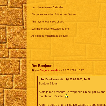
Les Mystérieuses Cités d'or
Die geheimnisvollen Städte des Goldes
The mysterious cities of gold
Las misteriosas ciudades de oro
As cidades misteriosas de ouro
Re: Bonjour !
M
par
Grégory bout de s
»
25 05 2020, 15:27
e
s
s
EsteZia
a écrit :
25 05 2020, 14:52
a
Bonjour à tous,
g
e
Alors je me présente, je m'appelle Chloé, j'ai 14 ans e
maintenant c'est fait
Alors, je suis du Nord-Pas-De-Calais et depuis petite