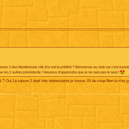
son 3 des Mystérieuse cité d'or est ta préféré ? Bienvenue au club car c'est exac
ue les 2 autres précédente ! Heureux d'apprendre que je ne suis pas le seul !
éré ? Oui La saison 3 était très intéressante je trouve. Et du coup Non tu n'es p