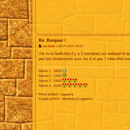
Re: Bonjour !
M
par
Este
»
26 05 2020, 09:21
e
s
J'ai vu ta fanfiction il y a 3 semaines sur wattpad et quan
s
peu loin (notamment avec les 9 et pas 7 cités d'or) mai
a
g
e
Saison 1 : 18/20
Saison 2 : 13/20
Saison 3 : 19/20
Saison 4 : 20/20
Perso préféré : Laguerra
Couple préféré : Mendoza et Laguerra