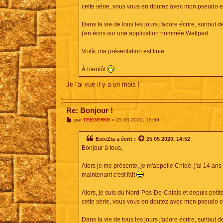
cette série, vous vous en doutez avec mon pseudo e
Dans la vie de tous les jours j'adore écrire, surtout 
j'en écris sur une application nommée Wattpad.
Voilà, ma présentation est finie.
À bientôt
Je l'ai vue il y a un mois !
Re: Bonjour !
M
par
TEEGER59
»
25 05 2020, 16:59
e
s
s
EsteZia
a écrit :
25 05 2020, 14:52
a
Bonjour à tous,
g
e
Alors je me présente, je m'appelle Chloé, j'ai 14 ans e
maintenant c'est fait
Alors, je suis du Nord-Pas-De-Calais et depuis petite
cette série, vous vous en doutez avec mon pseudo e
Dans la vie de tous les jours j'adore écrire, surtout 