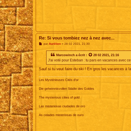
Re: Si vous tombiez nez à nez avec...
M
par
Aurélien
»
28 02 2021, 21:30
e
s
s
Marcowinch
a écrit :
28 02 2021, 21:16
a
J'ai voté pour Esteban : tu pars en vacances avec cet 
g
e
Sauf si tu veut faire du ski ! En gros les vacances à 
Les Mystérieuses Cités d'or
Die geheimnisvollen Städte des Goldes
The mysterious cities of gold
Las misteriosas ciudades de oro
As cidades misteriosas de ouro