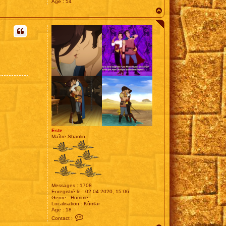
Âge :
54
H
a
u
t
Este
Maître Shaolin
Messages :
1708
Enregistré le :
02 04 2020, 15:06
Genre :
Homme
Localisation :
Kûmlar
Âge :
18
C
Contact :
o