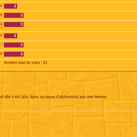
ux
2
or
3
la
3
 !
ge
2
 !
3
et
3
Nombre total de votes :
91
d elle n’est plus dans sa tenue d’alchimiste) est une femme.
...