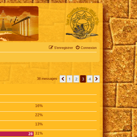
S’enregistrer
Connexion
1
2
3
4
Précédente
Suivante
38 messages
16%
22%
13%
31%
28