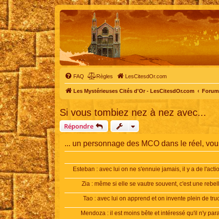
FAQ
Règles
LesCitesdOr.com
Les Mystérieuses Cités d'Or - LesCitesdOr.com
Forum 
Si vous tombiez nez à nez avec...
Répondre
... un personnage des MCO dans le réel, vous
Esteban : avec lui on ne s'ennuie jamais, il y a de l'acti
Zia : même si elle se vautre souvent, c'est une rebel
Tao : avec lui on apprend et on invente plein de tru
Mendoza : il est moins bête et intéressé qu'il n'y para