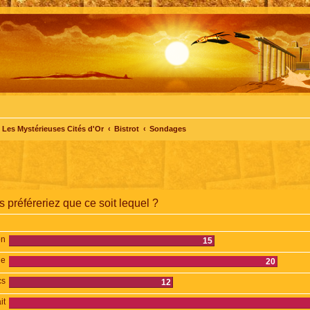
Les Mystérieuses Cités d'Or
Bistrot
Sondages
 préféreriez que ce soit lequel ?
on
15
le
20
cs
12
it