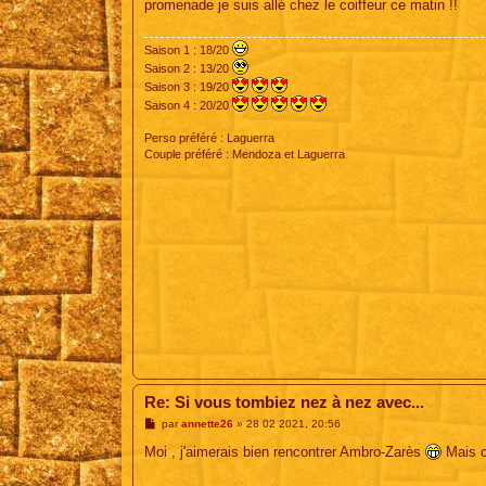
promenade je suis allé chez le coiffeur ce matin !!
a
g
e
Saison 1 : 18/20
Saison 2 : 13/20
Saison 3 : 19/20
Saison 4 : 20/20
Perso préféré : Laguerra
Couple préféré : Mendoza et Laguerra
Re: Si vous tombiez nez à nez avec...
M
par
annette26
»
28 02 2021, 20:56
e
s
Moi , j'aimerais bien rencontrer Ambro-Zarès
Mais c
s
a