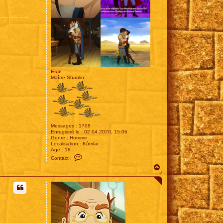
Este
Maître Shaolin
Messages :
1708
Enregistré le :
02 04 2020, 15:06
Genre :
Homme
Localisation :
Kûmlar
Âge :
18
C
Contact :
o
H
n
t
a
a
u
c
t
t
e
r
E
s
t