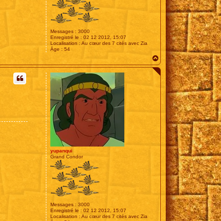
Messages :
3000
Enregistré le :
02 12 2012, 15:07
Localisation :
Au cœur des 7 cités avec Zia
Âge :
54
H
a
u
t
yupanqui
Grand Condor
Messages :
3000
Enregistré le :
02 12 2012, 15:07
Localisation :
Au cœur des 7 cités avec Zia