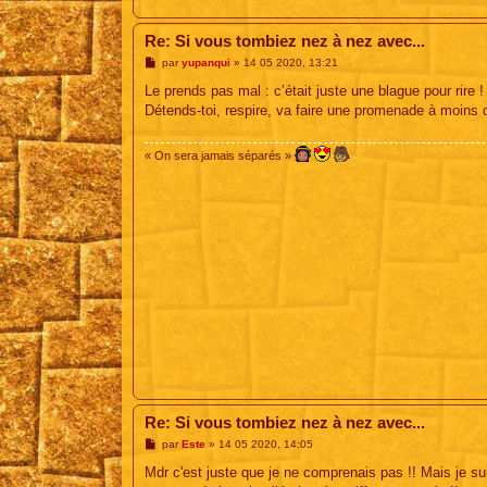
Re: Si vous tombiez nez à nez avec...
M
par
yupanqui
»
14 05 2020, 13:21
e
s
Le prends pas mal : c’était juste une blague pour rire !
s
Détends-toi, respire, va faire une promenade à moins 
a
g
e
« On sera jamais séparés »
Re: Si vous tombiez nez à nez avec...
M
par
Este
»
14 05 2020, 14:05
e
s
Mdr c'est juste que je ne comprenais pas !! Mais je sui
s