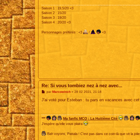
g
e
Saison 1 : 19,5/20 <3
Saison 2 : 15/20
Saison 3 : 19/20
Saison 4 : 20/20 <3
Personnages préférés : <3
/
<3
Re: Si vous tombiez nez à nez avec...
M
par
Marcowinch
»
28 02 2021, 21:16
e
s
J'ai voté pour Esteban : tu pars en vacances avec cet 
s
a
g
e
***
Ma fanfic MCO : La Huitième Cité
J'espère qu'elle vous plaira
Bah voyons, Pattala ! C'est pas dans ce coin-là que vit la jolie