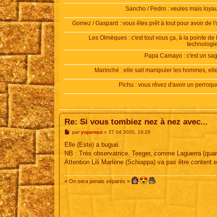
Sancho / Pedro : veules mais loya
Gomez / Gaspard : vous êtes prêt à tout pour avoir de l'
Les Olmèques : c'est tout vous ça, à la pointe de 
technologie
Papa Camayo : c'est un sa
Marinché : elle sait manipuler les hommes, elle
Pichu : vous rêvez d'avoir un perroqu
Re: Si vous tombiez nez à nez avec...
M
par
yupanqui
»
27 04 2020, 18:26
e
s
Elle (Este) a bugué.
s
NB : Très observatrice. Teeger, comme Laguerra (quan
a
g
Attention Lili Marlène (Schiappa) va pas être content.e
e
« On sera jamais séparés »