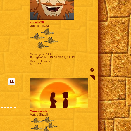
e
annette26
Guerrier Maya
Messages :
164
Enregistré le :
25 01 2021, 18:23
Genre :
Femme
Âge :
26
H
a
u
t
Marcowinch
Maître Shaolin