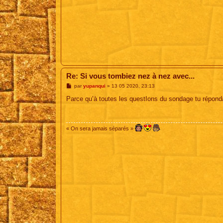
Re: Si vous tombiez nez à nez avec...
M
par
yupanqui
»
13 05 2020, 23:13
e
s
Parce qu’à toutes les questIons du sondage tu réponda
s
a
g
e
« On sera jamais séparés »