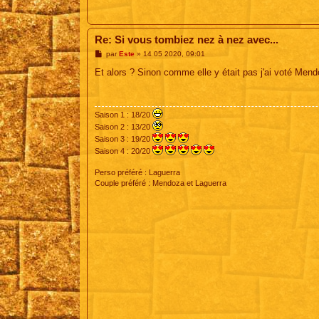
Re: Si vous tombiez nez à nez avec...
M
par
Este
»
14 05 2020, 09:01
e
s
Et alors ? Sinon comme elle y était pas j'ai voté Mend
s
a
g
e
Saison 1 : 18/20
Saison 2 : 13/20
Saison 3 : 19/20
Saison 4 : 20/20
Perso préféré : Laguerra
Couple préféré : Mendoza et Laguerra