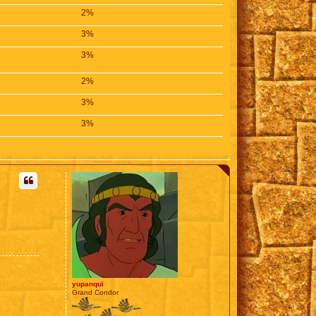
2%
3%
3%
2%
3%
3%
yupanqui
Grand Condor