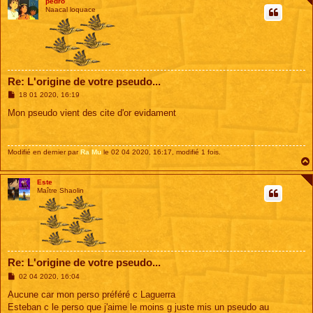
pedro
Naacal loquace
Re: L'origine de votre pseudo...
M
18 01 2020, 16:19
e
s
Mon pseudo vient des cite d'or evidament
s
a
g
e
Modifié en dernier par
Ra Mu
le 02 04 2020, 16:17, modifié 1 fois.
Este
Maître Shaolin
Re: L'origine de votre pseudo...
M
02 04 2020, 16:04
e
s
Aucune car mon perso préféré c Laguerra
s
Esteban c le perso que j'aime le moins g juste mis un pseudo au
a