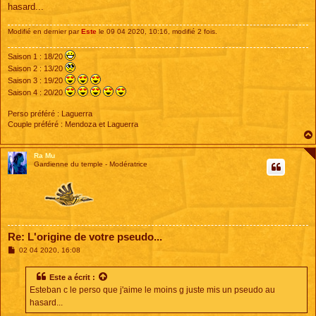
g
hasard...
e
Modifié en dernier par
Este
le 09 04 2020, 10:16, modifié 2 fois.
Saison 1 : 18/20
Saison 2 : 13/20
Saison 3 : 19/20
Saison 4 : 20/20
Perso préféré : Laguerra
Couple préféré : Mendoza et Laguerra
Ra Mu
Gardienne du temple - Modératrice
Re: L'origine de votre pseudo...
M
02 04 2020, 16:08
e
s
s
Este
a écrit :
a
Esteban c le perso que j'aime le moins g juste mis un pseudo au
g
e
hasard...