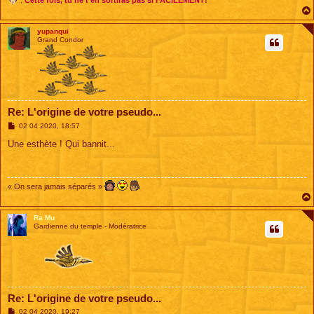
:
Cette fois, tu ne t'en sortiras pas si FACILEMENT!
yupanqui
Grand Condor
Re: L'origine de votre pseudo...
M
02 04 2020, 18:57
e
s
Une esthète ! Qui bannit...
s
a
g
e
« On sera jamais séparés »
Ra Mu
Gardienne du temple - Modératrice
Re: L'origine de votre pseudo...
M
02 04 2020, 19:27