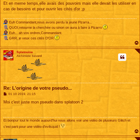
s
Et en meme temps,elle avais des pouvoirs mais elle devait les utiliser en
s
cas de besoins et pour ouvrir les cités d'or ;p
a
g
e
Euh Commandant,nous avons perdu la jeune Pizarra...
QUOI,retourne la cherchée ou sinon on aura à faire à Pizarro
Euh... ah vos ordres,Commandant.
GRR, je veux ces cités D'OR
Splatouina
Alchimiste bavard
Re: L'origine de votre pseudo...
M
01 10 2019, 21:15
e
s
Moi c'est juste mon pseudo dans splatoon 2
s
a
g
e
Et bonjour tout le monde aujourd'hui nous allons voir une vidéo de plusieurs Glitch et
c'est parti pour une vidéo d'evilsquid !