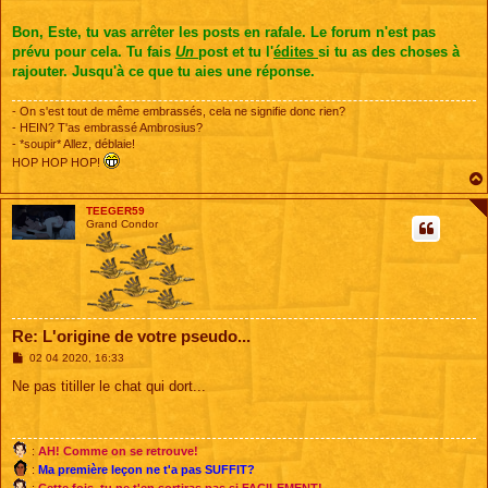
Bon, Este, tu vas arrêter les posts en rafale. Le forum n'est pas
prévu pour cela. Tu fais
Un
post et tu l'
édites
si tu as des choses à
rajouter. Jusqu'à ce que tu aies une réponse.
- On s'est tout de même embrassés, cela ne signifie donc rien?
- HEIN? T'as embrassé Ambrosius?
- *soupir* Allez, déblaie!
HOP HOP HOP!
TEEGER59
Grand Condor
Re: L'origine de votre pseudo...
M
02 04 2020, 16:33
e
s
Ne pas titiller le chat qui dort...
s
a
g
e
:
AH! Comme on se retrouve!
:
Ma première leçon ne t'a pas SUFFIT?