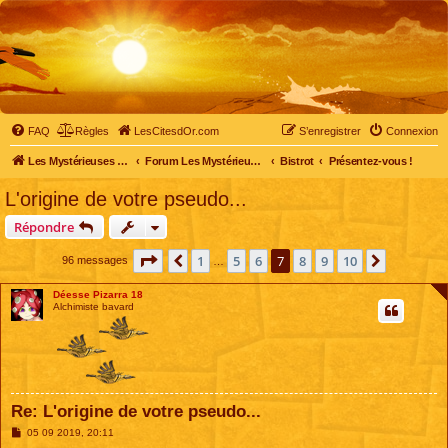
FAQ
Règles
LesCitesdOr.com
S’enregistrer
Connexion
Les Mystérieuses Cités d'Or - LesCitesdOr.com
Forum Les Mystérieuses Cités d'Or
Bistrot
Présentez-vous !
L'origine de votre pseudo...
Répondre
Page
7
sur
10
1
5
6
7
8
9
10
Précédente
Suivante
96 messages
…
Déesse Pizarra 18
Alchimiste bavard
Re: L'origine de votre pseudo...
M
05 09 2019, 20:11
e