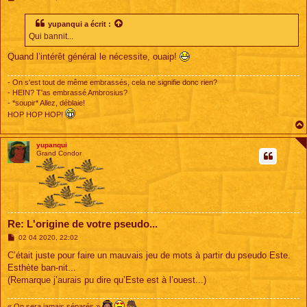
e
s
s
yupanqui
a écrit :
a
Qui bannit...
g
e
Quand l’intérêt général le nécessite, ouaip!
- On s'est tout de même embrassés, cela ne signifie donc rien?
- HEIN? T'as embrassé Ambrosius?
- *soupir* Allez, déblaie!
HOP HOP HOP!
yupanqui
Grand Condor
Re: L'origine de votre pseudo...
M
02 04 2020, 22:02
e
s
C’était juste pour faire un mauvais jeu de mots à partir du pseudo Este.
s
Esthète ban-nit...
a
g
(Remarque j’aurais pu dire qu’Este est à l’ouest...)
e
« On sera jamais séparés »