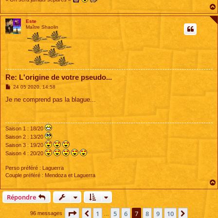
Este
Maître Shaolin
Re: L'origine de votre pseudo...
M
24 05 2020, 14:58
e
s
Je ne comprend pas la blague...
s
a
g
e
Saison 1 : 18/20
Saison 2 : 13/20
Saison 3 : 19/20
Saison 4 : 20/20
Perso préféré : Laguerra
Couple préféré : Mendoza et Laguerra
Répondre
Page
7
sur
10
1
5
6
7
8
9
10
Précédente
Suivante
96 messages
…