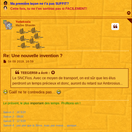
:
Ma première leçon ne t'a pas SUFFIT?
:
Cette fois, tu ne t'en sortiras pas si FACILEMENT!
Yodakoala
Maître Shaolin
Re: Une nouvelle invention ?
M
04 09 2019, 16:59
e
s
s
TEEGER59
a écrit :
a
Le SNCFios. Avec ce moyen de transport, on est sûr que les élus
g
e
perdront un temps précieux et donc, auront du retard sur Ambrosius...
Gaël ne te contredira pas...
Le présent, le plus
important
des temps. Profitons-en !
Saison 1 : 18.5/20
Saison 2 : 08/20
Saison 3 : 12.5/20
Saison 4 : pas pire que la 3ème, mais pas mieux... quoique...