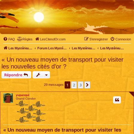
FAQ
Règles
LesCitesdOr.com
S’enregistrer
Connexion
Les Mystérieuses Cités d'Or - LesCitesdOr.com
Forum Les Mystérieuses Cités d'Or
Les Mystérieuses Cités d'Or
Les Mystérieuses Cités d'Or : saison 4 (2020)
« Un nouveau moyen de transport pour visiter
les nouvelles cités d’or ?
Répondre
1
2
3
Suivante
29 messages
yupanqui
Grand Condor
« Un nouveau moyen de transport pour visiter les