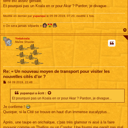
terre est assez géniale.
a
g
Et pourquoi pas un Koala en or pour Akar ? Pardon, je divague...
e
Modifié en dernier par
yupanqui
le 05 09 2019, 07:20, modifié 1 fois.
« On sera jamais séparés »
Yodakoala
Maître Shaolin
Re: « Un nouveau moyen de transport pour visiter les
nouvelles cités d’or ?
M
04 09 2019, 22:48
e
s
s
yupanqui
a écrit :
a
Et pourquoi pas un Koala en or pour Akar ? Pardon, je divague...
g
e
Je confirme !
Quoique, si la Cité se trouve en haut d'un immense eucalyptus...
Après, une taupe en orichalque, c'pas très glamour ni aisé à la faire
mouvoir comme un Thallios ou un Condor. Une fourmi me paraît pas mal.