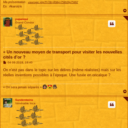
Ma présentation :
viewtopic.php?f=7&t=80&p=75462#p75462
Ex : Akaroizis
yupanqui
Grand Condor
« Un nouveau moyen de transport pour visiter les nouvelles
cités d’or ?
M
04 09 2019, 19:40
e
s
On n’est pas dans le topic sur les délires (même réalistes) mais sur les
s
réelles inventions possibles à l’époque. Une fusée en oricalque ?
a
g
e
« On sera jamais séparés »
Sandentwins
Vénérable Inca