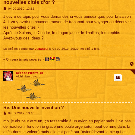
nouvelles cités d’or ?
M
04 09 2019, 13:32
e
s
J’ouvre ce topic pour vous demandez si vous pensez que, pour la saison
s
4, il va y avoir un nouveau moyen de transport pour voyager ou découvrir
a
g
les nouvelles cités ?
e
Après le Solaris, le Condor, le dragon jaune, le Thallios, les zephtis....
Avez-vous des idées ?
Modifié en dernier par
yupanqui
le 04 09 2019, 20:30, modifié 1 fois.
« On sera jamais séparés »
Déesse Pizarra 18
Alchimiste bavard
Re: Une nouvelle invention ?
M
04 09 2019, 13:40
e
s
moi je ais peut etre un, ça ressemble à un avion en papier mais il n'a pas
s
de réacteur,il fonctionne grace une boule argenté(un peut comme dans la
a
g
cités dans le volcan) mais elle est posé sur l'avion(devant le pic qui est
e