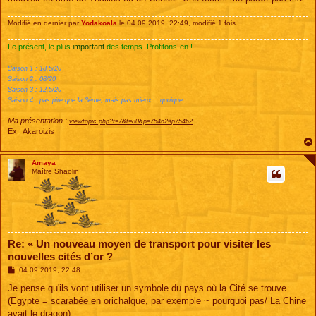
Modifié en dernier par
Yodakoala
le 04 09 2019, 22:49, modifié 1 fois.
Le présent, le plus
important
des temps. Profitons-en !
Saison 1 : 18.5/20
Saison 2 : 08/20
Saison 3 : 12.5/20
Saison 4 : pas pire que la 3ème, mais pas mieux... quoique...
Ma présentation :
viewtopic.php?f=7&t=80&p=75462#p75462
Ex : Akaroizis
Amaya
Maître Shaolin
Re: « Un nouveau moyen de transport pour visiter les
nouvelles cités d’or ?
M
04 09 2019, 22:48
e
s
Je pense qu'ils vont utiliser un symbole du pays où la Cité se trouve
s
(Egypte = scarabée en orichalque, par exemple ~ pourquoi pas/ La Chine
a
g
avait le dragon)