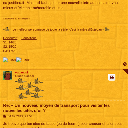
ca justifierait. Mais s'il faut ajouter une nouvelle tete au bestiaire, vaut
mieux qu'elle soit mémorable et utile.
C'était l'avis du mécanophile.
Le meilleur personnage de toute la série, c'est la mère d'Esteban.
Deviantart
--
Fanfictions
S1: 14/20
S2: 15/20
S3: 17/20
yupanqui
Grand Condor
Re: « Un nouveau moyen de transport pour visiter les
nouvelles cités d’or ?
M
04 09 2019, 21:54
e
s
Je trouve que ton idée de taupe (ou de fourmi) pour creuser et aller sous
s