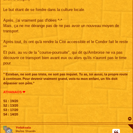
e
Le but étant de se fondre dans la culture locale.
Après, j'ai vraiment pas d'idées *-*
Mais, ça ne me dérange pas de ne pas avoir un nouveau moyen de
transport.
Après tout, ils ont qu'à rendre la Cité accessible et le Condor fait le reste
^^
Et puis, au vu de la "course-poursuite", qui dit qu'Ambroise ne va pas
découvrir ce transport bien avant eux ou alors qu'ils n'auront pas le time
pour.
" Esteban, ne soit pas triste, ne soit pas inquiet. Tu as, toi aussi, ta propre route
à continuer. Pour devenir vraiment grand, vois-tu mon enfant, un fils doit
dépasser son père."
ATHANAOS ❤
S1 : 19/20
S2 : 13/20
S3 : 17/20
S4 : 14/20
Yodakoala
Maître Shaolin