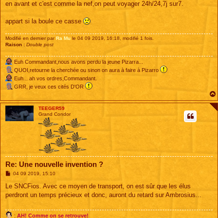
en avant et c'est comme la nef,on peut voyager 24h/24,7j sur7.
appart si la boule ce casse
Modifié en dernier par
Ra Mu
le 04 09 2019, 16:18, modifié 1 fois.
Raison :
Double post
Euh Commandant,nous avons perdu la jeune Pizarra...
QUOI,retourne la cherchée ou sinon on aura à faire à Pizarro
Euh... ah vos ordres,Commandant.
GRR, je veux ces cités D'OR
TEEGER59
Grand Condor
Re: Une nouvelle invention ?
M
04 09 2019, 15:10
e
s
Le SNCFios. Avec ce moyen de transport, on est sûr que les élus
s
perdront un temps précieux et donc, auront du retard sur Ambrosius...
a
g
e
:
AH! Comme on se retrouve!