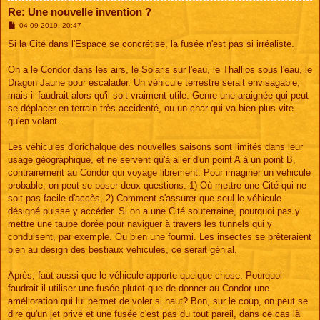
Re: Une nouvelle invention ?
M
04 09 2019, 20:47
e
s
Si la Cité dans l'Espace se concrétise, la fusée n'est pas si irréaliste.
s
a
g
On a le Condor dans les airs, le Solaris sur l'eau, le Thallios sous l'eau, le
e
Dragon Jaune pour escalader. Un véhicule terrestre serait envisagable,
mais il faudrait alors qu'il soit vraiment utile. Genre une araignée qui peut
se déplacer en terrain très accidenté, ou un char qui va bien plus vite
qu'en volant.
Les véhicules d'orichalque des nouvelles saisons sont limités dans leur
usage géographique, et ne servent qu'à aller d'un point A à un point B,
contrairement au Condor qui voyage librement. Pour imaginer un véhicule
probable, on peut se poser deux questions: 1) Où mettre une Cité qui ne
soit pas facile d'accès, 2) Comment s'assurer que seul le véhicule
désigné puisse y accéder. Si on a une Cité souterraine, pourquoi pas y
mettre une taupe dorée pour naviguer à travers les tunnels qui y
conduisent, par exemple. Ou bien une fourmi. Les insectes se prêteraient
bien au design des bestiaux véhicules, ce serait génial.
Après, faut aussi que le véhicule apporte quelque chose. Pourquoi
faudrait-il utiliser une fusée plutot que de donner au Condor une
amélioration qui lui permet de voler si haut? Bon, sur le coup, on peut se
dire qu'un jet privé et une fusée c'est pas du tout pareil, dans ce cas là