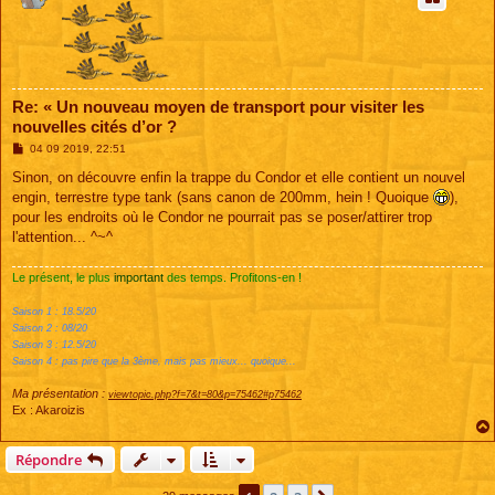
Re: « Un nouveau moyen de transport pour visiter les
nouvelles cités d’or ?
M
04 09 2019, 22:51
e
s
Sinon, on découvre enfin la trappe du Condor et elle contient un nouvel
s
engin, terrestre type tank (sans canon de 200mm, hein ! Quoique
),
a
g
pour les endroits où le Condor ne pourrait pas se poser/attirer trop
e
l'attention... ^~^
Le présent, le plus
important
des temps. Profitons-en !
Saison 1 : 18.5/20
Saison 2 : 08/20
Saison 3 : 12.5/20
Saison 4 : pas pire que la 3ème, mais pas mieux... quoique...
Ma présentation :
viewtopic.php?f=7&t=80&p=75462#p75462
Ex : Akaroizis
Répondre