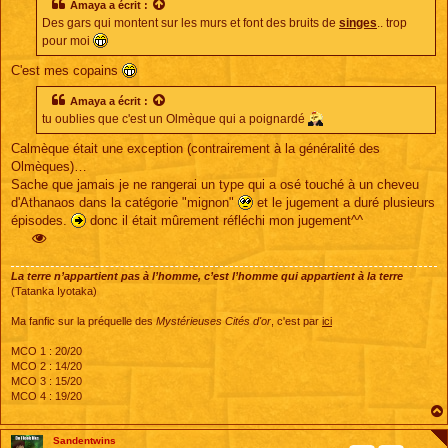
s
Amaya
a écrit :
a
Des gars qui montent sur les murs et font des bruits de
singes
.. trop
g
e
pour moi
C'est mes copains
Amaya
a écrit :
tu oublies que c'est un Olmèque qui a poignardé
Calmèque était une exception (contrairement à la généralité des
Olmèques)…
Sache que jamais je ne rangerai un type qui a osé touché à un cheveu
d'Athanaos dans la catégorie "mignon"
et le jugement a duré plusieurs
épisodes.
donc il était mûrement réfléchi mon jugement^^
La terre n’appartient pas à l’homme, c’est l’homme qui appartient à la terre
(Tatanka Iyotaka)
Ma fanfic sur la préquelle des
Mystérieuses Cités d'or
, c'est par
ici
MCO 1 : 20/20
MCO 2 : 14/20
MCO 3 : 15/20
MCO 4 : 19/20
Sandentwins