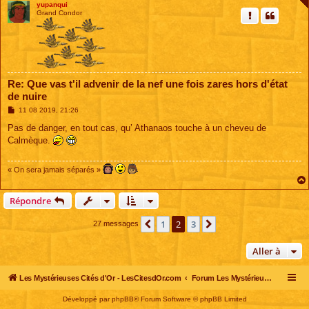
yupanqui
Grand Condor
Re: Que vas t'il advenir de la nef une fois zares hors d'état
de nuire
M
11 08 2019, 21:26
e
s
Pas de danger, en tout cas, qu’ Athanaos touche à un cheveu de
s
Calmèque.
a
g
e
« On sera jamais séparés »
Répondre
1
2
3
Précédente
Suivante
27 messages
Aller à
Les Mystérieuses Cités d'Or - LesCitesdOr.com
Forum Les Mystérieuses Cités d'Or
Développé par
phpBB
® Forum Software © phpBB Limited