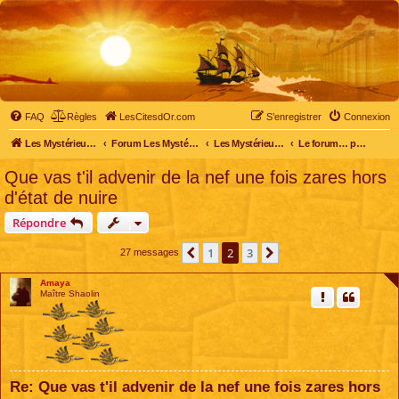
FAQ
Règles
LesCitesdOr.com
S’enregistrer
Connexion
Les Mystérieuses Cités d'Or - LesCitesdOr.com
Forum Les Mystérieuses Cités d'Or
Les Mystérieuses Cités d'Or
Le forum… pour tous
Que vas t'il advenir de la nef une fois zares hors
d'état de nuire
Répondre
1
2
3
Précédente
Suivante
27 messages
Amaya
Maître Shaolin
Re: Que vas t'il advenir de la nef une fois zares hors