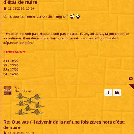
d'état de nuire
M
11 08 2019, 15:19
e
s
On a pas la même vision du "mignon"
s
a
g
e
" Esteban, ne soit pas triste, ne soit pas inquiet. Tu as, toi aussi, ta propre route
à continuer. Pour devenir vraiment grand, vois-tu mon enfant, un fils doit
dépasser son père."
ATHANAOS ❤
S1 : 19/20
S2 : 13/20
S3 : 17/20
S4 : 14/20
Xia
Grand Condor
Re: Que vas t'il advenir de la nef une fois zares hors d'état
de nuire
M
11 08 2019, 15:29