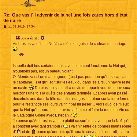
Re: Que vas t'il advenir de la nef une fois zares hors d'état
de nuire
M
11 08 2019, 17:54
e
s
s
Xia
a écrit :
a
Ambrosius va offrir la Nef à sa nièce en guise de cadeau de mariage
g
e
Isabella doit très certainement savoir comment fonctionne la Nef qui,
n'oublions pas, est un bateau volant.
Or Mendoza est un marin aguerri (c'est pas pour rien qu'il est capitaine
le capitaine…) et qu'il soit sur les eaux ou dans les airs, un navire reste
un navire
De plus, on sait qu'il a envie de repartir vers de nouveaux
horizons une fois la quête des enfants terminée. Et après avoir passé
deux/trois ans dans la tête dans les nuages, le retour sur la terre ferme
pour le restant de ses jours va finir par lui peser… Alors quoi de mieux
que la Nef qu'il pourra piloter avec sa femme et faire la route du Vin ou
le Catalogne Globe avec Esteban ?
Je pense qu'Ambrosius va être plutôt rassuré de savoir que la Nef qu'il
a construit avec tant d'amour (
) va finir entre de bonnes mains (celle
d'
et de
parce qu'une fois qu'il aura le cerveau à l'endroit, il aura