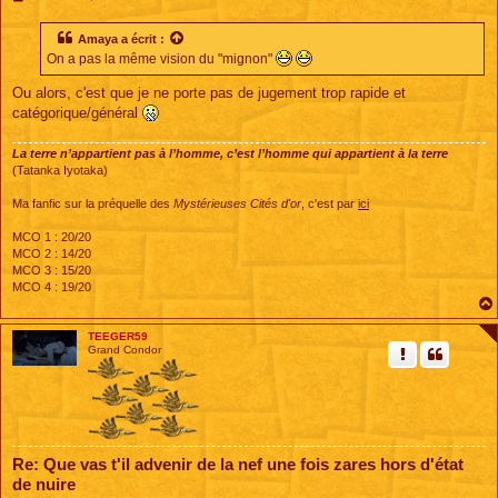
e
s
s
Amaya
a écrit :
a
On a pas la même vision du "mignon"
g
e
Ou alors, c'est que je ne porte pas de jugement trop rapide et
catégorique/général
La terre n’appartient pas à l’homme, c’est l’homme qui appartient à la terre
(Tatanka Iyotaka)
Ma fanfic sur la préquelle des
Mystérieuses Cités d'or
, c'est par
ici
MCO 1 : 20/20
MCO 2 : 14/20
MCO 3 : 15/20
MCO 4 : 19/20
TEEGER59
Grand Condor
Re: Que vas t'il advenir de la nef une fois zares hors d'état
de nuire