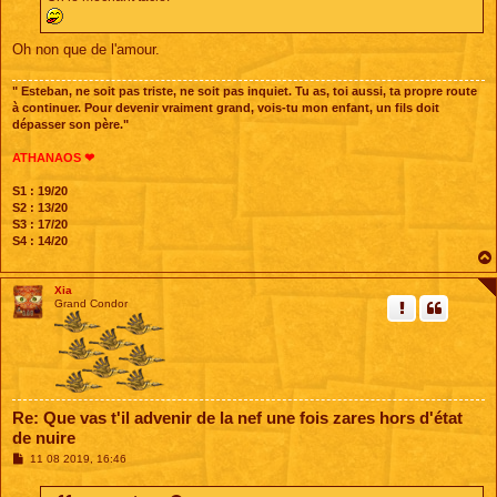
Oh non que de l'amour.
" Esteban, ne soit pas triste, ne soit pas inquiet. Tu as, toi aussi, ta propre route
à continuer. Pour devenir vraiment grand, vois-tu mon enfant, un fils doit
dépasser son père."
ATHANAOS ❤
S1 : 19/20
S2 : 13/20
S3 : 17/20
S4 : 14/20
Xia
Grand Condor
Re: Que vas t'il advenir de la nef une fois zares hors d'état
de nuire
M
11 08 2019, 16:46
e
s