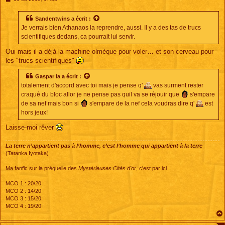
e
s
s
Sandentwins
a écrit :
a
Je verrais bien Athanaos la reprendre, aussi. Il y a des tas de trucs
g
e
scientifiques dedans, ca pourrait lui servir.
Oui mais il a déjà la machine olmèque pour voler… et son cerveau pour
les "trucs scientifiques"
Gaspar la
a écrit :
totalement d'accord avec toi mais je pense q'
vas surment rester
craqué du bloc allor je ne pense pas quil va se réjouir que
s'empare
de sa nef mais bon si
s'empare de la nef cela voudras dire q'
est
hors jeux!
Laisse-moi rêver
La terre n’appartient pas à l’homme, c’est l’homme qui appartient à la terre
(Tatanka Iyotaka)
Ma fanfic sur la préquelle des
Mystérieuses Cités d'or
, c'est par
ici
MCO 1 : 20/20
MCO 2 : 14/20
MCO 3 : 15/20
MCO 4 : 19/20