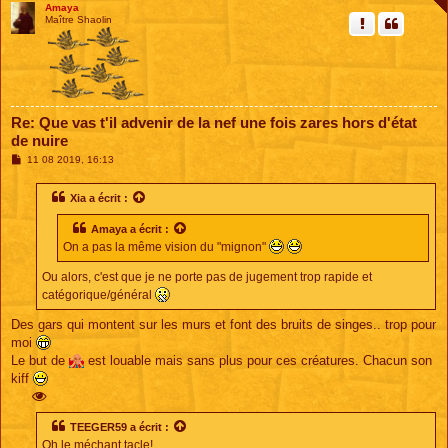
Amaya
Maître Shaolin
Re: Que vas t'il advenir de la nef une fois zares hors d'état
de nuire
M
11 08 2019, 16:13
e
s
s
Xia
a écrit :
a
g
Amaya
a écrit :
e
On a pas la même vision du "mignon"
Ou alors, c'est que je ne porte pas de jugement trop rapide et
catégorique/général
Des gars qui montent sur les murs et font des bruits de singes.. trop pour
moi
Le but de
est louable mais sans plus pour ces créatures. Chacun son
kiff
TEEGER59
a écrit :
Oh le méchant tacle!