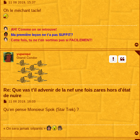
M
11 08 2019, 15:37
e
s
Oh le méchant tacle!
s
a
g
e
:
AH! Comme on se retrouve!
:
Ma première leçon ne t'a pas SUFFIT?
:
Cette fois, tu ne t'en sortiras pas si FACILEMENT!
yupanqui
Grand Condor
Re: Que vas t'il advenir de la nef une fois zares hors d'état
de nuire
M
11 08 2019, 16:03
e
s
Qu’en pense Monsieur Spok (Star Trek) ?
s
a
g
e
« On sera jamais séparés »