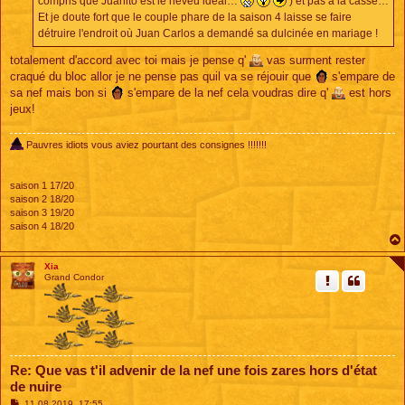
compris que Juanito est le neveu idéal…
) et pas à la casse…
Et je doute fort que le couple phare de la saison 4 laisse se faire
détruire l'endroit où Juan Carlos a demandé sa dulcinée en mariage !
totalement d'accord avec toi mais je pense q'
vas surment rester
craqué du bloc allor je ne pense pas quil va se réjouir que
s'empare de
sa nef mais bon si
s'empare de la nef cela voudras dire q'
est hors
jeux!
Pauvres idiots vous aviez pourtant des consignes !!!!!!!
saison 1 17/20
saison 2 18/20
saison 3 19/20
saison 4 18/20
Xia
Grand Condor
Re: Que vas t'il advenir de la nef une fois zares hors d'état
de nuire
M
11 08 2019, 17:55