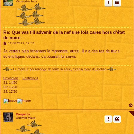
Vénérable Inca
Re: Que vas t'il advenir de la nef une fois zares hors d'état
de nuire
M
11 08 2019, 17:52
e
s
Je verrais bien Athanaos la reprendre, aussi. Il y a des tas de trucs
s
scientifiques dedans, ca pourrait lui servir.
a
g
e
Le meilleur personnage de toute la série, c'est la mère d'Esteban.
Deviantart
--
Fanfictions
S1: 14/20
S2: 15/20
S3: 17/20
Gaspar la
Guerrier Maya