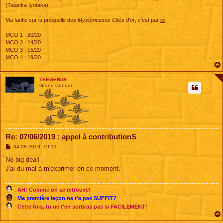
(Tatanka Iyotaka)
Ma fanfic sur la préquelle des
Mystérieuses Cités d'or
, c'est par
ici
MCO 1 : 20/20
MCO 2 : 14/20
MCO 3 : 15/20
MCO 4 : 19/20
TEEGER59
Grand Condor
Re: 07/06/2019 : appel à contributionS
M
04 08 2019, 19:11
e
s
No big deal!
s
J'ai du mal à m'exprimer en ce moment.
a
g
e
:
AH! Comme on se retrouve!
:
Ma première leçon ne t'a pas SUFFIT?
:
Cette fois, tu ne t'en sortiras pas si FACILEMENT!