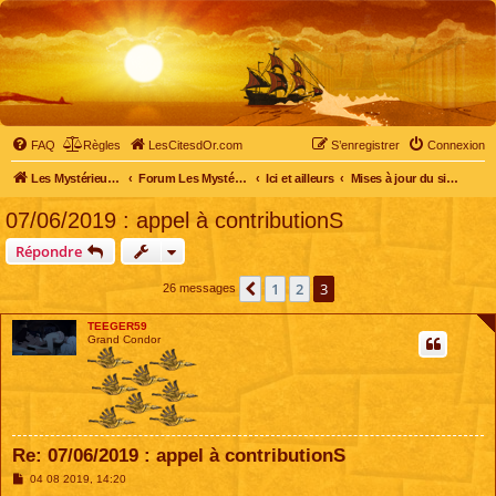
FAQ
Règles
LesCitesdOr.com
S’enregistrer
Connexion
Les Mystérieuses Cités d'Or - LesCitesdOr.com
Forum Les Mystérieuses Cités d'Or
Ici et ailleurs
Mises à jour du site et du forum
07/06/2019 : appel à contributionS
Répondre
1
2
3
Précédente
26 messages
TEEGER59
Grand Condor
Re: 07/06/2019 : appel à contributionS
M
04 08 2019, 14:20
e