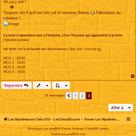
s
Ah ça y est !
s
a
g
Toujours est-il qu'il est très joli le nouveau thème
Félicitation au
e
créateur !
La terre n’appartient pas à l’homme, c’est l’homme qui appartient à la terre
(Tatanka Iyotaka)
Ma fanfic sur la préquelle des
Mystérieuses Cités d'or
, c'est par
ici
MCO 1 : 20/20
MCO 2 : 14/20
MCO 3 : 15/20
MCO 4 : 19/20
Répondre
1
2
3
Précédente
26 messages
Aller à
Les Mystérieuses Cités d'Or - LesCitesdOr.com
Forum Les Mystérieuses Cités d'Or
Développé par
phpBB
® Forum Software © phpBB Limited
Traduit par
phpBB-fr.com