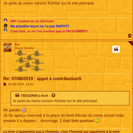
s
Je parle du menu version Kûmlar sur le site principal.
s
a
g
e
:
AH! Comme on se retrouve!
:
Ma première leçon ne t'a pas SUFFIT?
:
Cette fois, tu ne t'en sortiras pas si FACILEMENT!
Xia
Grand Condor
Re: 07/06/2019 : appel à contributionS
M
04 08 2019, 18:52
e
s
s
TEEGER59
a écrit :
a
Je parle du menu version Kûmlar sur le site principal.
g
e
Ah pardon
Je l'ai aperçu mercredi à la place du fond d'écran du menu actuel mais
ensuite il a disparu… dommage, il était bien pourtant
La terre n’appartient pas à l’homme, c’est l’homme qui appartient à la terre