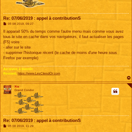
Re: 07/06/2019 : appel à contributionS
M
05 08 2019, 09:27
e
s
Il apparait 50% du temps comme l'autre menu mais comme vous avez
s
tous le site en cache dans vos navigateurs, il faut actualiser les pages
a
g
(F5) voire :
e
- aller sur le site
- supprimer l'historique récent (le cache de moins d'une heure sous
Firefox par exemple)
Au revoir, à bientôt
Routard,
https://www.LesCitesdOr.com
Xia
Grand Condor
Re: 07/06/2019 : appel à contributionS
M
05 08 2019, 11:29
e