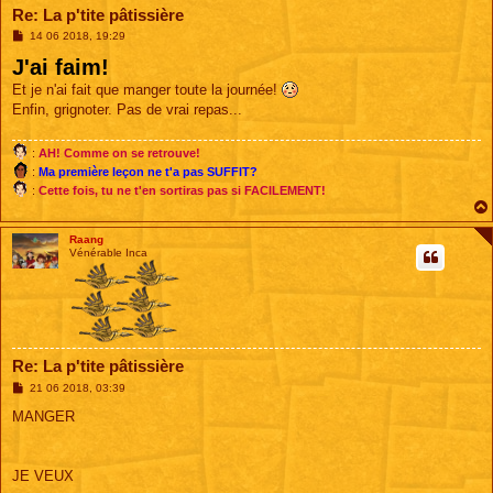
Re: La p'tite pâtissière
M
14 06 2018, 19:29
e
J'ai faim!
s
s
Et je n'ai fait que manger toute la journée!
a
g
Enfin, grignoter. Pas de vrai repas...
e
:
AH! Comme on se retrouve!
:
Ma première leçon ne t'a pas SUFFIT?
:
Cette fois, tu ne t'en sortiras pas si FACILEMENT!
Raang
Vénérable Inca
Re: La p'tite pâtissière
M
21 06 2018, 03:39
e
s
MANGER
s
a
g
e
JE VEUX