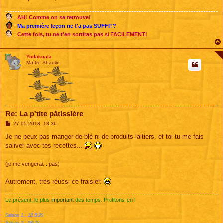
e
:
AH! Comme on se retrouve!
:
Ma première leçon ne t'a pas SUFFIT?
:
Cette fois, tu ne t'en sortiras pas si FACILEMENT!
Yodakoala
Maître Shaolin
Re: La p'tite pâtissière
M
27 05 2018, 18:36
e
s
Je ne peux pas manger de blé ni de produits laitiers, et toi tu me fais
s
saliver avec tes recettes...
a
g
e
(je me vengerai... pas)
Autrement, très réussi ce fraisier.
Le présent, le plus
important
des temps. Profitons-en !
Saison 1 : 18.5/20
Saison 2 : 08/20