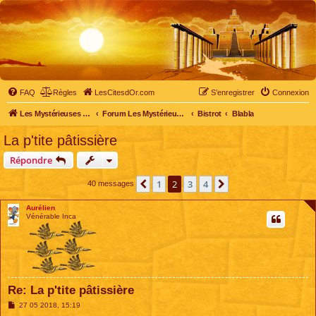
FAQ
Règles
LesCitesdOr.com
S’enregistrer
Connexion
Les Mystérieuses Cités d'Or - LesCitesdOr.com
Forum Les Mystérieuses Cités d'Or
Bistrot
Blabla
La p'tite pâtissière
Répondre
1
2
3
4
Précédente
Suivante
40 messages
Aurélien
Vénérable Inca
Re: La p'tite pâtissière
M
27 05 2018, 15:19
e