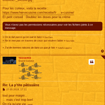
Pour les curieux, voilà la recette :
https://www.hervecuisine.com/recette/fr ... e-cuisine/
Et petit conseil : Doublez les doses pour la crème
Vous n’avez pas les permissions nécessaires pour voir les fichiers joints à ce
message.
«
On le fait parce qu'on sait le faire
»
Don Flack
«
Ne te met pas en travers de ceux qui veulent t'aider
»
Sara Sidle
«
J'ai de bonnes raisons de faire ce que je fais
»
Isabella Laguerra
TEEGER59
Grand Condor
Re: La p'tite pâtissière
M
27 05 2018, 17:11
e
s
tout pour maigrir...
s
... mais c'est trop bon!
a
g
On n'a qu'une vie,
merde!