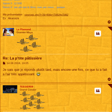
Saison 3 : 12.5/20
Saison 4 : pas pire que la 3ème, mais pas mieux... quoique...
Ma présentation :
viewtopic.php?f=7&t=80&p=75462#p75462
Ex : Akaroizis
Le Flamand
Guerrier Maya
Re: La p'tite pâtissière
M
14 06 2018, 19:05
e
s
Je sais que je réponds plutôt tard, mais encore une fois, ce que tu a fait
s
a l'air très appétissant.
a
g
e
TEEGER59
Grand Condor