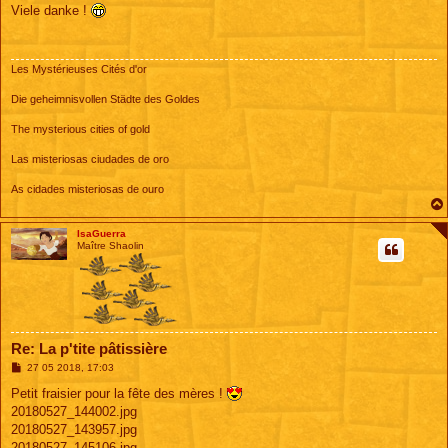
s
Viele danke !
s
a
g
e
Les Mystérieuses Cités d'or
Die geheimnisvollen Städte des Goldes
The mysterious cities of gold
Las misteriosas ciudades de oro
As cidades misteriosas de ouro
IsaGuerra
Maître Shaolin
Re: La p'tite pâtissière
M
27 05 2018, 17:03
e
s
Petit fraisier pour la fête des mères !
s
20180527_144002.jpg
a
g
20180527_143957.jpg
e
20180527_145106.jpg