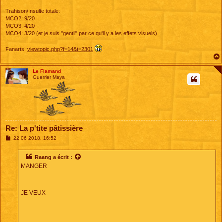
Trahison/Insulte totale:
MCO2: 9/20
MCO3: 4/20
MCO4: 3/20 (et je suis "gentil" par ce qu'il y a les effets visuels)
Fanarts:
viewtopic.php?f=14&t=2301
Le Flamand
Guerrier Maya
Re: La p'tite pâtissière
M
22 06 2018, 16:52
e
s
s
Raang
a écrit :
a
MANGER
g
e
JE VEUX