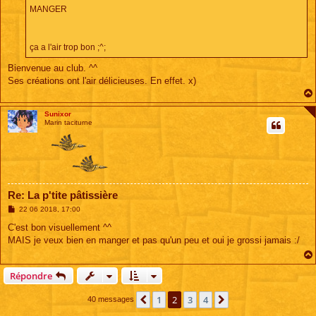
MANGER
ça a l'air trop bon ;^;
Bienvenue au club. ^^
Ses créations ont l'air délicieuses. En effet. x)
Sunixor
Marin taciturne
Re: La p'tite pâtissière
M
22 06 2018, 17:00
e
s
C'est bon visuellement ^^
s
MAIS je veux bien en manger et pas qu'un peu et oui je grossi jamais :/
a
g
e
Répondre
1
2
3
4
Précédente
Suivante
40 messages