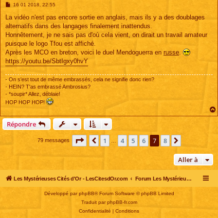
M
16 01 2018, 22:55
e
s
La vidéo n'est pas encore sortie en anglais, mais ils y a des doublages
s
alternatifs dans des langages finalement inattendus.
a
g
Honnêtement, je ne sais pas d'où cela vient, on dirait un travail amateur
e
puisque le logo Tfou est affiché.
Après les MCO en breton, voici le duel Mendoguerra en
russe
.
https://youtu.be/SbtIgxy0hvY
- On s'est tout de même embrassés, cela ne signifie donc rien?
- HEIN? T'as embrassé Ambrosius?
- *soupir* Allez, déblaie!
HOP HOP HOP!
Répondre
Page
7
sur
8
1
4
5
6
7
8
Précédente
Suivante
79 messages
…
Aller à
Les Mystérieuses Cités d'Or - LesCitesdOr.com
Forum Les Mystérieuses Cités d'Or
Développé par
phpBB
® Forum Software © phpBB Limited
Traduit par
phpBB-fr.com
Confidentialité
|
Conditions