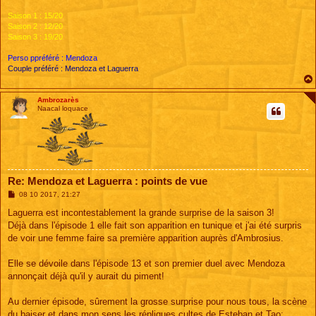
Saison 1 : 15/20
Saison 2 : 12/20
Saison 3 : 19/20
Perso ppréféré : Mendoza
Couple préféré : Mendoza et Laguerra
Ambrozarès
Naacal loquace
Re: Mendoza et Laguerra : points de vue
M
08 10 2017, 21:27
e
s
Laguerra est incontestablement la grande surprise de la saison 3!
s
Déjà dans l'épisode 1 elle fait son apparition en tunique et j'ai été surpris
a
g
de voir une femme faire sa première apparition auprès d'Ambrosius.
e
Elle se dévoile dans l'épisode 13 et son premier duel avec Mendoza
annonçait déjà qu'il y aurait du piment!
Au dernier épisode, sûrement la grosse surprise pour nous tous, la scène
du baiser et dans mon sens les répliques cultes de Esteban et Tao: