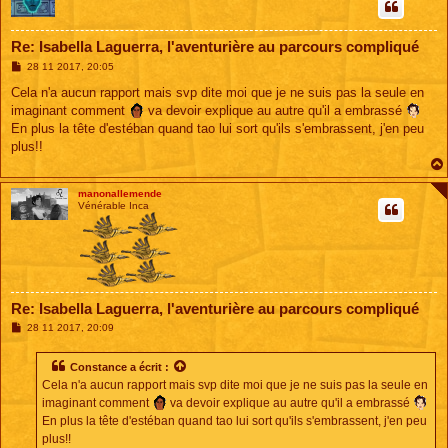
Re: Isabella Laguerra, l'aventurière au parcours compliqué
M
28 11 2017, 20:05
e
s
Cela n'a aucun rapport mais svp dite moi que je ne suis pas la seule en
s
imaginant comment
va devoir explique au autre qu'il a embrassé
a
g
En plus la tête d'estéban quand tao lui sort qu'ils s'embrassent, j'en peu
e
plus!!
manonallemende
Vénérable Inca
Re: Isabella Laguerra, l'aventurière au parcours compliqué
M
28 11 2017, 20:09
e
s
s
Constance a écrit :
a
Cela n'a aucun rapport mais svp dite moi que je ne suis pas la seule en
g
e
imaginant comment
va devoir explique au autre qu'il a embrassé
En plus la tête d'estéban quand tao lui sort qu'ils s'embrassent, j'en peu
plus!!