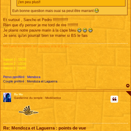
j'en peu plus!!
Euh bonne question mais ouai sa peut être marrant
Et surtout , Sancho et Pedro !!!!!!!!!!!!!
Rien que d'y penser je me tord de rire !!!!!!!!!
Je plains notre pauvre marin à la cape bleu
Je sens qu'on pourrait bien se marrer si BS le fais
Moi j'aime les épées ,les pistolets et le tir à l'arc
.
Saison 1 : 15/20
Saison 2 : 12/20
Saison 3 : 19/20
Perso ppréféré : Mendoza
Couple préféré : Mendoza et Laguerra
Ra Mu
Gardienne du temple - Modératrice
Re: Mendoza et Laguerra : points de vue