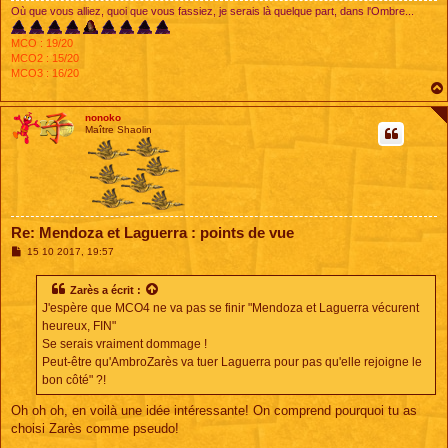
Où que vous alliez, quoi que vous fassiez, je serais là quelque part, dans l'Ombre...
MCO : 19/20
MCO2 : 15/20
MCO3 : 16/20
nonoko
Maître Shaolin
Re: Mendoza et Laguerra : points de vue
M
15 10 2017, 19:57
e
s
s
Zarès
a écrit :
a
J'espère que MCO4 ne va pas se finir "Mendoza et Laguerra vécurent
g
e
heureux, FIN"
Se serais vraiment dommage !
Peut-être qu'AmbroZarès va tuer Laguerra pour pas qu'elle rejoigne le
bon côté" ?!
Oh oh oh, en voilà une idée intéressante! On comprend pourquoi tu as
choisi Zarès comme pseudo!