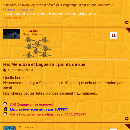
"On savoure mieux ce qu'on a désiré plus longtemps, n'est-ce pas Mendoza?"
Unagikami mon amour
"It was a skyfall, and a rebirth, a bloody honeymoon, for both of us"
Yokai Circus
TEEGER59
Grand Condor
Re: Mendoza et Laguerra : points de vue
M
15 10 2017, 20:04
e
s
Quelle horreur!
s
Heureusement, il y a 9 chances sur 10 pour que cela ne se termine pas
a
g
ainsi!
e
Nos chères petites têtes blondes seraient traumatisées...
:
AH! Comme on se retrouve!
:
Ma première leçon ne t'a pas SUFFIT?
:
Cette fois, tu ne t'en sortiras pas si FACILEMENT!
Constance