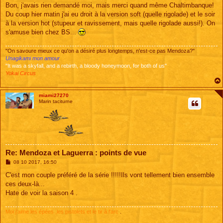
s
Bon, j'avais rien demandé moi, mais merci quand même Chaltimbanque!
s
Du coup hier matin j'ai eu droit à la version soft (quelle rigolade) et le soir
a
g
à la version hot (stupeur et ravissement, mais quelle rigolade aussi!). On
e
s'amuse bien chez BS...
"On savoure mieux ce qu'on a désiré plus longtemps, n'est-ce pas Mendoza?"
Unagikami mon amour
"It was a skyfall, and a rebirth, a bloody honeymoon, for both of us"
Yokai Circus
miami27270
Marin taciturne
Re: Mendoza et Laguerra : points de vue
M
08 10 2017, 16:50
e
s
C'est mon couple préféré de la série !!!!!Ils vont tellement bien ensemble
s
ces deux-là...
a
g
Hate de voir la saison 4 .
e
Moi j'aime les épées ,les pistolets et le tir à l'arc
.