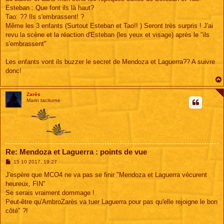
Esteban : Que font ils là haut?
Tao: ?? Ils s'embrassent! ?
Même les 3 enfants (Surtout Esteban et Tao!! ) Seront très surpris ! J'ai
revu la scène et la réaction d'Esteban (les yeux et visage) après le "ils
s'embrassent"
Les enfants vont ils buzzer le secret de Mendoza et Laguerra?? A suivre
donc!
Zarès
Marin taciturne
Re: Mendoza et Laguerra : points de vue
M
15 10 2017, 19:27
e
s
J'espère que MCO4 ne va pas se finir "Mendoza et Laguerra vécurent
s
heureux, FIN"
a
g
Se serais vraiment dommage !
e
Peut-être qu'AmbroZarès va tuer Laguerra pour pas qu'elle rejoigne le bon
côté" ?!