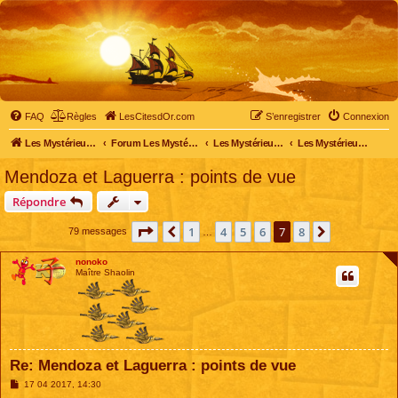
FAQ
Règles
LesCitesdOr.com
S’enregistrer
Connexion
Les Mystérieuses Cités d'Or - LesCitesdOr.com
Forum Les Mystérieuses Cités d'Or
Les Mystérieuses Cités d'Or
Les Mystérieuses Cités d'Or : saison 3 (2016)
Mendoza et Laguerra : points de vue
Répondre
Page
7
sur
8
1
4
5
6
7
8
Précédente
Suivante
79 messages
…
nonoko
Maître Shaolin
Re: Mendoza et Laguerra : points de vue
M
17 04 2017, 14:30
e