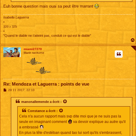
Euh bonne question mais ouai sa peut être marrant
Isabella Laguerra
•
320i x 325i
•
"Quand le diable ne t’atteint pas, conduit ce qui est le diable"
miami27270
Marin taciturne
Re: Mendoza et Laguerra : points de vue
M
29 11 2017, 22:10
e
s
s
manonallemende
a écrit :
a
g
Constance a écrit :
e
Cela n'a aucun rapport mais svp dite moi que je ne suis pas la
seule en imaginant comment
va devoir explique au autre qu'il
a embrassé
En plus la tête d'estéban quand tao lui sort qu'ils s'embrassent,