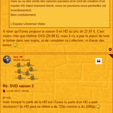
mais au vu des vente des saisons passées et le coût de création d’un
master HD étant vraiment élevé, nous ne pouvions nous permettre cet
investissement.
Bien cordialement,
L’Equipe Universal Video
À noter qu'iTunes propose la saison 3 en HD au prix de 27,97 €. C'est
moins cher que l'édition DVD (29,99 €), mais il n'y a pas le plaisir de tenir
le boitier dans ses mains, ni de compléter sa collection, ni d'avoir des
bonus.
Seb_RF
Maître Shaolin
Re: DVD saison 3
M
12 09 2017, 00:59
e
s
je voi,
s
mais lorsque tu parle de la HD sur iTunes tu parle d'un HD a quel
a
g
résolution? (le HD peut se référé a du 720p comme a du 1080p)
e