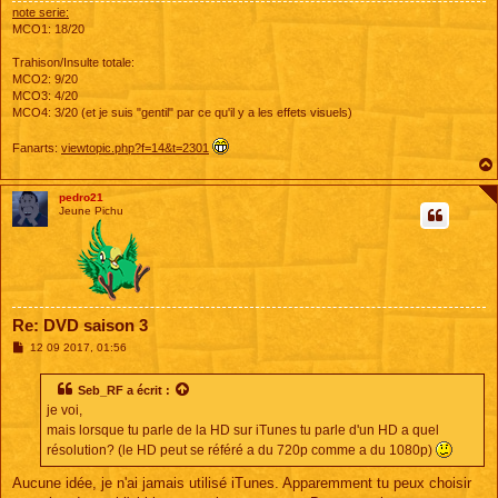
note serie:
MCO1: 18/20
Trahison/Insulte totale:
MCO2: 9/20
MCO3: 4/20
MCO4: 3/20 (et je suis "gentil" par ce qu'il y a les effets visuels)
Fanarts:
viewtopic.php?f=14&t=2301
pedro21
Jeune Pichu
Re: DVD saison 3
M
12 09 2017, 01:56
e
s
s
Seb_RF
a écrit :
a
je voi,
g
e
mais lorsque tu parle de la HD sur iTunes tu parle d'un HD a quel
résolution? (le HD peut se référé a du 720p comme a du 1080p)
Aucune idée, je n'ai jamais utilisé iTunes. Apparemment tu peux choisir