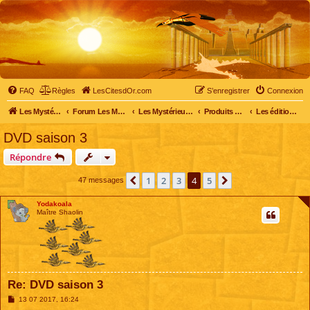
FAQ
Règles
LesCitesdOr.com
S’enregistrer
Connexion
Les Mystérieuses Cités d'Or - LesCitesdOr.com
Forum Les Mystérieuses Cités d'Or
Les Mystérieuses Cités d'Or
Produits dérivés
Les éditions DVD
DVD saison 3
Répondre
1
2
3
4
5
Précédente
Suivante
47 messages
Yodakoala
Maître Shaolin
Re: DVD saison 3
M
13 07 2017, 16:24
e