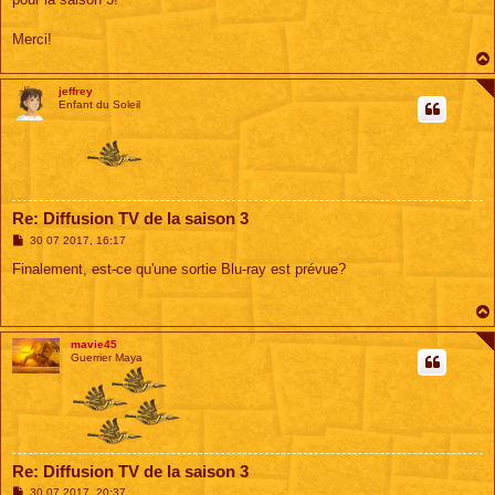
Merci!
jeffrey
Enfant du Soleil
Re: Diffusion TV de la saison 3
M
30 07 2017, 16:17
e
s
Finalement, est-ce qu'une sortie Blu-ray est prévue?
s
a
g
e
mavie45
Guerrier Maya
Re: Diffusion TV de la saison 3
M
30 07 2017, 20:37