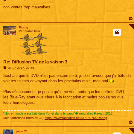
e
s
non ventes trop mauvaises
s
a
g
e
Raang
Vénérable Inca
Re: Diffusion TV de la saison 3
M
30 07 2017, 20:56
e
s
Sachant que le DVD n'est pas encore sorti, je dois avouer que j'ai hâte de
s
voir tes talents de voyant dans les prochains mois, mon ami
a
g
e
Plus sérieusement, je pense qu'ils ne vont sortir que les coffrets DVD,
les Blue-Ray étant plus chers à la fabrication et moins populaires que
leurs homologues.
"Notre monde a été bâti dans l'or et dans le sang"-Raang alias Rayan, 2017
Mes fanfictions (hors MCO)
https://www.fanfiction.net/u/7150764/Raang
pedro21