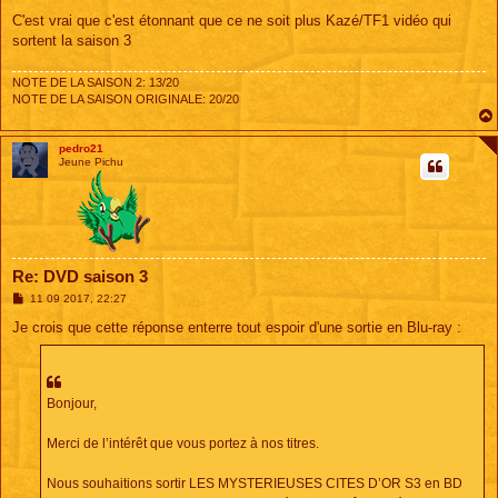
e
C'est vrai que c'est étonnant que ce ne soit plus Kazé/TF1 vidéo qui
sortent la saison 3
NOTE DE LA SAISON 2: 13/20
NOTE DE LA SAISON ORIGINALE: 20/20
pedro21
Jeune Pichu
Re: DVD saison 3
M
11 09 2017, 22:27
e
s
Je crois que cette réponse enterre tout espoir d'une sortie en Blu-ray :
s
a
g
e
Bonjour,
Merci de l’intérêt que vous portez à nos titres.
Nous souhaitions sortir LES MYSTERIEUSES CITES D’OR S3 en BD