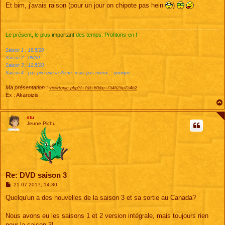
s
Et bim, j'avais raison (pour un jour on chipote pas hein
)
s
a
g
e
Le présent, le plus
important
des temps. Profitons-en !
Saison 1 : 18.5/20
Saison 2 : 08/20
Saison 3 : 12.5/20
Saison 4 : pas pire que la 3ème, mais pas mieux... quoique...
Ma présentation :
viewtopic.php?f=7&t=80&p=75462#p75462
Ex : Akaroizis
stu
Jeune Pichu
Re: DVD saison 3
M
21 07 2017, 14:30
e
s
Quelqu'un a des nouvelles de la saison 3 et sa sortie au Canada?
s
a
g
Nous avons eu les saisons 1 et 2 version intégrale, mais toujours rien
e
pour la saison 3!