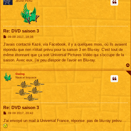
Jeune Pichu
Re: DVD saison 3
M
09 09 2017, 19:38
e
s
J'avais contacté Kazé, via Facebook, il y a quelques mois, où ils avaient
s
répondu que rien n'était prévu pour la saison 3 en Blu-ray. C'est tout de
a
g
même étonnant que ça soit Universal Pictures Vidéo qui s'occupe de la
e
saison. Avec eux, j'ai peu d'espoir de l'avoir en Blu-ray.
Gwing
Naacal loquace
Re: DVD saison 3
M
09 09 2017, 20:42
e
s
J'ai envoyé un mail à Universal France, réponse: pas de blu-ray prévu....
s
a
g