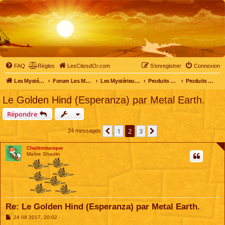
FAQ
Règles
LesCitesdOr.com
S’enregistrer
Connexion
Les Mystérieuses Cités d'Or - LesCitesdOr.com
Forum Les Mystérieuses Cités d'Or
Les Mystérieuses Cités d'Or
Produits dérivés
Produits dérivés divers
Le Golden Hind (Esperanza) par Metal Earth.
Répondre
1
2
3
Précédente
Suivante
24 messages
Chaltimbanque
Maître Shaolin
Re: Le Golden Hind (Esperanza) par Metal Earth.
M
24 08 2017, 20:02
e