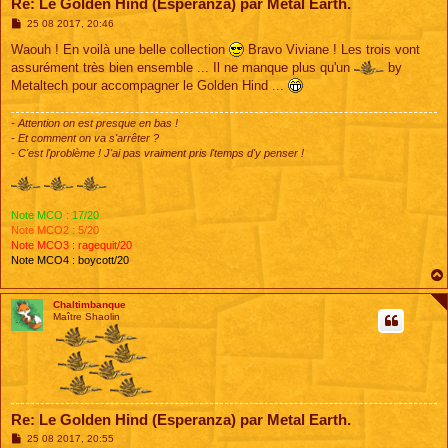
Re: Le Golden Hind (Esperanza) par Metal Earth.
M
25 08 2017, 20:46
e
s
Waouh ! En voilà une belle collection
Bravo Viviane ! Les trois vont
s
assurément très bien ensemble ... Il ne manque plus qu'un
by
a
g
Metaltech pour accompagner le Golden Hind ...
e
- Attention on est presque en bas !
- Et comment on va s'arrêter ?
- C'est l'problème ! J'ai pas vraiment pris l'temps d'y penser !
Note MCO : 17/20
Note MCO2 : 5/20
Note MCO3 : ragequit/20
Note MCO4 : boycott/20
Chaltimbanque
Maître Shaolin
Re: Le Golden Hind (Esperanza) par Metal Earth.
M
25 08 2017, 20:55