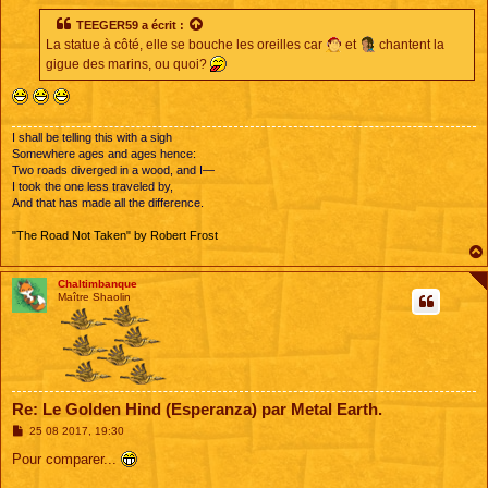
s
s
TEEGER59
a écrit :
a
La statue à côté, elle se bouche les oreilles car
et
chantent la
g
e
gigue des marins, ou quoi?
I shall be telling this with a sigh
Somewhere ages and ages hence:
Two roads diverged in a wood, and I—
I took the one less traveled by,
And that has made all the difference.
"The Road Not Taken" by Robert Frost
Chaltimbanque
Maître Shaolin
Re: Le Golden Hind (Esperanza) par Metal Earth.
M
25 08 2017, 19:30
e
s
Pour comparer...
s
a