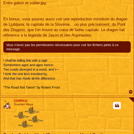
g
Entre galion et voilier.jpg
e
En bonus, vous pouvez aussi voir une reproduction miniature du dragon
de Ljubljana, la capitale de la Slovénie... ou plus précisément, du Pont
des Dragons, que l'on trouve au cœur de ladite capitale. Le dragon fait
référence à la légende de Jason et des Argonautes.
Vous n’avez pas les permissions nécessaires pour voir les fichiers joints à ce
message.
I shall be telling this with a sigh
Somewhere ages and ages hence:
Two roads diverged in a wood, and I—
I took the one less traveled by,
And that has made all the difference.
"The Road Not Taken" by Robert Frost
COBRA11
Guerrier Maya