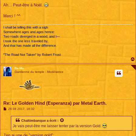
e
s
Ah... Peut-être à Noël.
s
a
g
Merci ! ^^
e
I shall be telling this with a sigh
Somewhere ages and ages hence:
Two roads diverged in a wood, and I—
I took the one less traveled by,
And that has made all the difference.
"The Road Not Taken" by Robert Frost
Ra Mu
Gardienne du temple - Modératrice
Re: Le Golden Hind (Esperanza) par Metal Earth.
M
26 08 2017, 16:32
e
s
s
Chaltimbanque
a écrit :
a
Je vais peut-être me laisser tenter par la version Gold.
g
e
J'en ai une de "version gold":