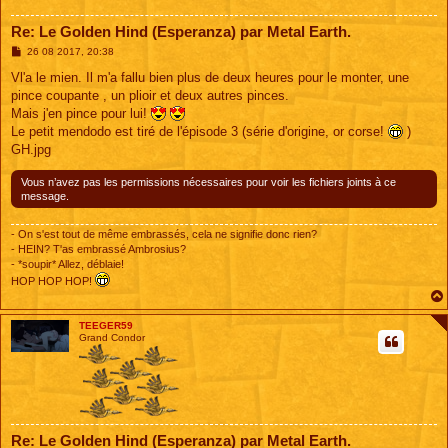
Re: Le Golden Hind (Esperanza) par Metal Earth.
M
26 08 2017, 20:38
e
s
Vl'a le mien. Il m'a fallu bien plus de deux heures pour le monter, une
s
pince coupante , un plioir et deux autres pinces.
a
g
Mais j'en pince pour lui!
e
Le petit mendodo est tiré de l'épisode 3 (série d'origine, or corse!
)
GH.jpg
Vous n’avez pas les permissions nécessaires pour voir les fichiers joints à ce
message.
- On s'est tout de même embrassés, cela ne signifie donc rien?
- HEIN? T'as embrassé Ambrosius?
- *soupir* Allez, déblaie!
HOP HOP HOP!
TEEGER59
Grand Condor
Re: Le Golden Hind (Esperanza) par Metal Earth.