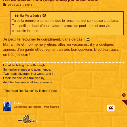
M
26 08 2017, 18:45
e
s
s
Ra Mu
a écrit :
a
Tu es la première personne que je rencontre qui connaisse Ljubljana.
g
e
Tout petit, un bord d'eau ravissant avec son pont triple et une vie
culturelle intense....
Je peux te retourner le compliment, dans ce cas !
Ma famille et moi-même y étions allés en vacances, il y a quelques
années. J'en garde effectivement un très bon souvenir. Bled était aussi
un très joli coin !
I shall be telling this with a sigh
Somewhere ages and ages hence:
Two roads diverged in a wood, and I—
I took the one less traveled by,
And that has made all the difference.
"The Road Not Taken" by Robert Frost
Ra Mu
Gardienne du temple - Modératrice