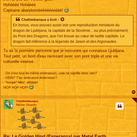
Hohéééé Hohéééé
Capitaine abandonnééééééééééé!
Chaltimbanque
a écrit :
En bonus, vous pouvez aussi voir une reproduction miniature du
dragon de Ljubljana, la capitale de la Slovénie... ou plus précisément,
du Pont des Dragons, que l'on trouve au cœur de ladite capitale. Le
dragon fait référence à la légende de Jason et des Argonautes.
Tu es la première personne que je rencontre qui connaisse Ljubljana.
Tout petit, un bord d'eau ravissant avec son pont triple et une vie
culturelle intense....
- On s'est tout de même embrassés, cela ne signifie donc rien?
- HEIN? T'as embrassé Ambrosius?
- *soupir* Allez, déblaie!
HOP HOP HOP!
Chaltimbanque
Maître Shaolin
Re: Le Golden Hind (Esperanza) par Metal Earth.