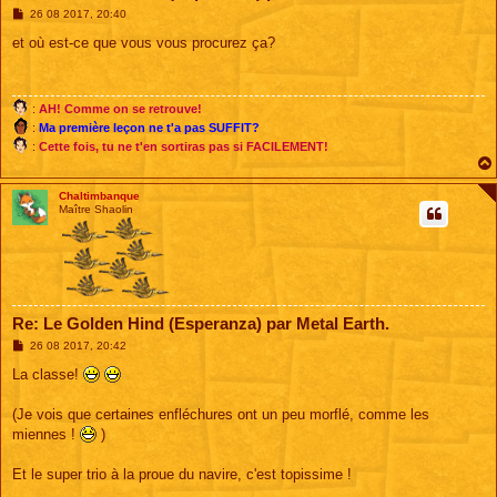
M
26 08 2017, 20:40
e
s
et où est-ce que vous vous procurez ça?
s
a
g
e
:
AH! Comme on se retrouve!
:
Ma première leçon ne t'a pas SUFFIT?
:
Cette fois, tu ne t'en sortiras pas si FACILEMENT!
Chaltimbanque
Maître Shaolin
Re: Le Golden Hind (Esperanza) par Metal Earth.
M
26 08 2017, 20:42
e
s
La classe!
s
a
g
(Je vois que certaines enfléchures ont un peu morflé, comme les
e
miennes !
)
Et le super trio à la proue du navire, c'est topissime !