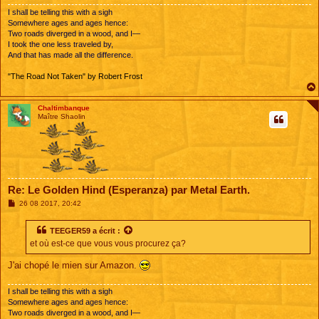
I shall be telling this with a sigh
Somewhere ages and ages hence:
Two roads diverged in a wood, and I—
I took the one less traveled by,
And that has made all the difference.
"The Road Not Taken" by Robert Frost
Chaltimbanque
Maître Shaolin
Re: Le Golden Hind (Esperanza) par Metal Earth.
M
26 08 2017, 20:42
e
s
s
TEEGER59
a écrit :
a
et où est-ce que vous vous procurez ça?
g
e
J'ai chopé le mien sur Amazon.
I shall be telling this with a sigh
Somewhere ages and ages hence:
Two roads diverged in a wood, and I—