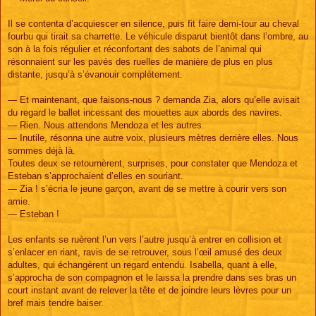
Il se contenta d’acquiescer en silence, puis fit faire demi-tour au cheval
fourbu qui tirait sa charrette. Le véhicule disparut bientôt dans l’ombre, au
son à la fois régulier et réconfortant des sabots de l’animal qui
résonnaient sur les pavés des ruelles de manière de plus en plus
distante, jusqu’à s’évanouir complètement.
— Et maintenant, que faisons-nous ? demanda Zia, alors qu’elle avisait
du regard le ballet incessant des mouettes aux abords des navires.
— Rien. Nous attendons Mendoza et les autres.
— Inutile, résonna une autre voix, plusieurs mètres derrière elles. Nous
sommes déjà là.
Toutes deux se retournèrent, surprises, pour constater que Mendoza et
Esteban s’approchaient d’elles en souriant.
— Zia ! s’écria le jeune garçon, avant de se mettre à courir vers son
amie.
— Esteban !
Les enfants se ruèrent l’un vers l’autre jusqu’à entrer en collision et
s’enlacer en riant, ravis de se retrouver, sous l’œil amusé des deux
adultes, qui échangèrent un regard entendu. Isabella, quant à elle,
s’approcha de son compagnon et le laissa la prendre dans ses bras un
court instant avant de relever la tête et de joindre leurs lèvres pour un
bref mais tendre baiser.