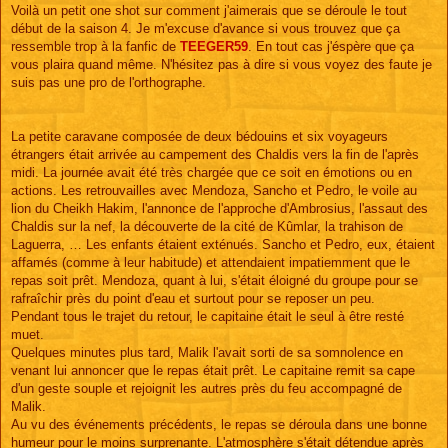
s
Voilà un petit one shot sur comment j'aimerais que se déroule le tout
s
début de la saison 4. Je m'excuse d'avance si vous trouvez que ça
a
g
ressemble trop à la fanfic de
TEEGER59
. En tout cas j'éspère que ça
e
vous plaira quand même. N'hésitez pas à dire si vous voyez des faute je
suis pas une pro de l'orthographe.
La petite caravane composée de deux bédouins et six voyageurs
étrangers était arrivée au campement des Chaldis vers la fin de l'après
midi. La journée avait été très chargée que ce soit en émotions ou en
actions. Les retrouvailles avec Mendoza, Sancho et Pedro, le voile au
lion du Cheikh Hakim, l'annonce de l'approche d'Ambrosius, l'assaut des
Chaldis sur la nef, la découverte de la cité de Kûmlar, la trahison de
Laguerra, … Les enfants étaient exténués. Sancho et Pedro, eux, étaient
affamés (comme à leur habitude) et attendaient impatiemment que le
repas soit prêt. Mendoza, quant à lui, s'était éloigné du groupe pour se
rafraîchir près du point d'eau et surtout pour se reposer un peu.
Pendant tous le trajet du retour, le capitaine était le seul à être resté
muet.
Quelques minutes plus tard, Malik l'avait sorti de sa somnolence en
venant lui annoncer que le repas était prêt. Le capitaine remit sa cape
d'un geste souple et rejoignit les autres près du feu accompagné de
Malik.
Au vu des événements précédents, le repas se déroula dans une bonne
humeur pour le moins surprenante. L'atmosphère s'était détendue après