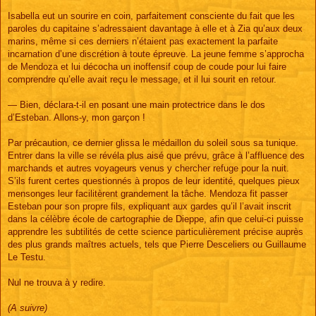
Isabella eut un sourire en coin, parfaitement consciente du fait que les
paroles du capitaine s’adressaient davantage à elle et à Zia qu’aux deux
marins, même si ces derniers n’étaient pas exactement la parfaite
incarnation d’une discrétion à toute épreuve. La jeune femme s’approcha
de Mendoza et lui décocha un inoffensif coup de coude pour lui faire
comprendre qu’elle avait reçu le message, et il lui sourit en retour.
— Bien, déclara-t-il en posant une main protectrice dans le dos
d’Esteban. Allons-y, mon garçon !
Par précaution, ce dernier glissa le médaillon du soleil sous sa tunique.
Entrer dans la ville se révéla plus aisé que prévu, grâce à l’affluence des
marchands et autres voyageurs venus y chercher refuge pour la nuit.
S’ils furent certes questionnés à propos de leur identité, quelques pieux
mensonges leur facilitèrent grandement la tâche. Mendoza fit passer
Esteban pour son propre fils, expliquant aux gardes qu’il l’avait inscrit
dans la célèbre école de cartographie de Dieppe, afin que celui-ci puisse
apprendre les subtilités de cette science particulièrement précise auprès
des plus grands maîtres actuels, tels que Pierre Desceliers ou Guillaume
Le Testu.
Nul ne trouva à y redire.
(A suivre)