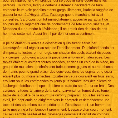
pour se rapprocher d’Ambrosius, qui se trouvait sans doute dans les
parages. Toutefois, lorsque certains estomacs décidèrent de faire
entendre leurs voix par d’insistants gargouillements, Isabella suggéra de
passer la nuit à
L’Alcyon Bleu
, l’auberge que le marchand lui avait
conseillée. Sa proposition fut immédiatement accueillie par autant de
soupirs de soulagement que de hochements de tête enthousiastes, et
Mendoza dut se rendre à l’évidence ; il ne tirerait rien de plus de ses
hommes cette nuit. Aussi finit-il par donner son assentiment.
A peine étaient-ils arrivés à destination qu’ils furent saisis par
l’atmosphère qui régnait au sein de l’établissement. Du plafond pendaient
d’imposants lustres en fer forgé, sur chacun desquels étaient disposés
six cierges, octroyant à toute la pièce une ambiance chaleureuse. Les
tables étaient quasiment toutes bondées, et dans un coin de la pièce, un
groupe de musiciens enchaînaient furieusement gigues et autres chants
de marins pour le grand plaisir des convives, dont les esprits et le cœur
étaient plus ou moins éméchés. Quatre serveurs couraient en tous sens,
croulant sous les commandes toujours plus nombreuses des clients de
l’auberge, distribuant chopes de bière et plats du soir à tour de bras. Des
cuisines, situées à l’arrière de la salle, parvenait un fumet divin, témoin
fiable de la qualité de la nourriture qu’on y préparait. Tous les sens en
éveil, les sept amis se dirigèrent vers le comptoir et demandèrent une
table et des chambres au propriétaire de l’établissement, un homme de
taille moyenne à l’embonpoint proéminent. L’espace d’un court moment,
celui-ci sembla hésiter et les dévisagea comme s’il venait de voir des