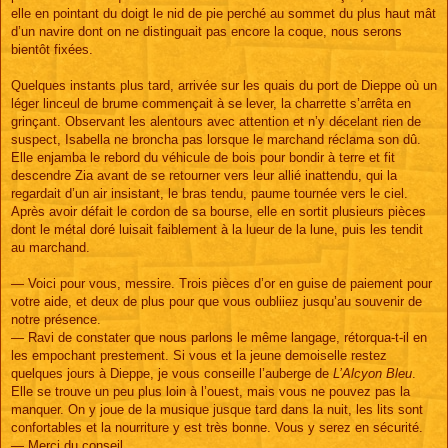
elle en pointant du doigt le nid de pie perché au sommet du plus haut mât
d’un navire dont on ne distinguait pas encore la coque, nous serons
bientôt fixées.
Quelques instants plus tard, arrivée sur les quais du port de Dieppe où un
léger linceul de brume commençait à se lever, la charrette s’arrêta en
grinçant. Observant les alentours avec attention et n’y décelant rien de
suspect, Isabella ne broncha pas lorsque le marchand réclama son dû.
Elle enjamba le rebord du véhicule de bois pour bondir à terre et fit
descendre Zia avant de se retourner vers leur allié inattendu, qui la
regardait d’un air insistant, le bras tendu, paume tournée vers le ciel.
Après avoir défait le cordon de sa bourse, elle en sortit plusieurs pièces
dont le métal doré luisait faiblement à la lueur de la lune, puis les tendit
au marchand.
— Voici pour vous, messire. Trois pièces d’or en guise de paiement pour
votre aide, et deux de plus pour que vous oubliiez jusqu’au souvenir de
notre présence.
— Ravi de constater que nous parlons le même langage, rétorqua-t-il en
les empochant prestement. Si vous et la jeune demoiselle restez
quelques jours à Dieppe, je vous conseille l’auberge de
L’Alcyon Bleu
.
Elle se trouve un peu plus loin à l’ouest, mais vous ne pouvez pas la
manquer. On y joue de la musique jusque tard dans la nuit, les lits sont
confortables et la nourriture y est très bonne. Vous y serez en sécurité.
— Merci du conseil.