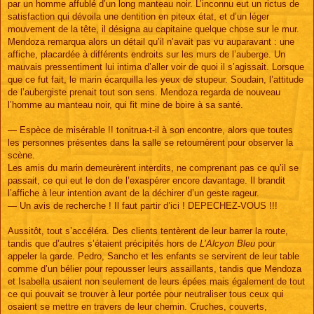
par un homme affublé d’un long manteau noir. L’inconnu eut un rictus de
satisfaction qui dévoila une dentition en piteux état, et d’un léger
mouvement de la tête, il désigna au capitaine quelque chose sur le mur.
Mendoza remarqua alors un détail qu’il n’avait pas vu auparavant : une
affiche, placardée à différents endroits sur les murs de l’auberge. Un
mauvais pressentiment lui intima d’aller voir de quoi il s’agissait. Lorsque
que ce fut fait, le marin écarquilla les yeux de stupeur. Soudain, l’attitude
de l’aubergiste prenait tout son sens. Mendoza regarda de nouveau
l’homme au manteau noir, qui fit mine de boire à sa santé.
— Espèce de misérable !! tonitrua-t-il à son encontre, alors que toutes
les personnes présentes dans la salle se retournèrent pour observer la
scène.
Les amis du marin demeurèrent interdits, ne comprenant pas ce qu’il se
passait, ce qui eut le don de l’exaspérer encore davantage. Il brandit
l’affiche à leur intention avant de la déchirer d’un geste rageur.
— Un avis de recherche ! Il faut partir d’ici ! DEPECHEZ-VOUS !!!
Aussitôt, tout s’accéléra. Des clients tentèrent de leur barrer la route,
tandis que d’autres s’étaient précipités hors de
L’Alcyon Bleu
pour
appeler la garde. Pedro, Sancho et les enfants se servirent de leur table
comme d’un bélier pour repousser leurs assaillants, tandis que Mendoza
et Isabella usaient non seulement de leurs épées mais également de tout
ce qui pouvait se trouver à leur portée pour neutraliser tous ceux qui
osaient se mettre en travers de leur chemin. Cruches, couverts,