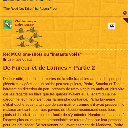
"The Road Not Taken" by Robert Frost
Chaltimbanque
Maître Shaolin
Re: MCO one-shots ou "instants volés"
M
02 04 2017, 21:27
e
De Fureur et de Larmes ~ Partie 2
s
s
a
g
De leur côté, une fois les portes de la ville franchies au prix de quelques
e
piécettes exigées par un soldat peu scrupuleux, Pedro, Sancho et Tao se
hâtèrent en direction du port, pressés de retrouver leurs amis au plus vite
car les regards en biais que les gardes avaient eu à l’égard du jeune
garçon ne leur inspiraient pas la moindre confiance. Pichu lui-même
s’était caché sous la tunique de son maître, comme s’il avait pressenti le
malaise ambiant. Les rues pavées de Dieppe résonnaient sous leurs
pieds et il n’était pas toujours facile de s’y orienter. Nombre de badauds à
l’aspect plus ou moins recommandable se retournèrent sur leur passage
pour les dévisager. Se souvenant de l’avertissement de Mendoza, Pedro