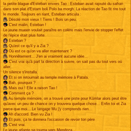
la petite blague d'Esteban envers Tao : Esteban avait rajouté du safran
dans son plat d'Estam boli Polo ba morgh. La réaction de Tao fit rire tout
le monde. Toujours en riant, Esteban articula :
Désolé mon vieux ! Tiens ! Bois un peu.
C'est malin, Esteban !
Le jeune mueen voulait paraître en colère mais l'envie de stopper l'effet
de l'épice était plus forte.
Esteban ?
Qu'est ce qu'il y a Zia ?
Où est ce qu'on va aller maintenant ?
Honnêtement... J'en ai vraiment aucune idée...
C'est vrai qu'à part la direction à suivre, on sait pas du tout vers où
aller...
Un silence s'installa.
Et si on retournait au temple mémoire à Patala.
Bah, pourquoi ?
Mais oui ! Elle a raison Tao !
Comment ça ?
Au temple mémoire, on a trouvé une piste pour Kûmlar alors peut être
qu'avec un peu de chance on y trouvera quelque chose... Enfin toi et Zia
parce que moi... Le langage Mu j'y comprends rien...
Ah d'accord. Bien vu Zia !
Et puis, ça te donnera l'occasion de revoir ton père
C'est vrai.
Le jeune atlante se tourna vers Mendoza.