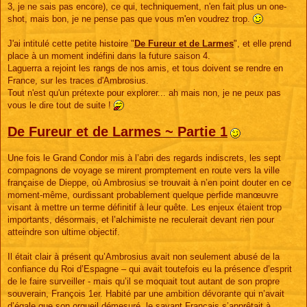
g
3, je ne sais pas encore), ce qui, techniquement, n'en fait plus un one-
e
shot, mais bon, je ne pense pas que vous m'en voudrez trop.
J'ai intitulé cette petite histoire "
De Fureur et de Larmes
", et elle prend
place à un moment indéfini dans la future saison 4.
Laguerra a rejoint les rangs de nos amis, et tous doivent se rendre en
France, sur les traces d'Ambrosius.
Tout n'est qu'un prétexte pour explorer... ah mais non, je ne peux pas
vous le dire tout de suite !
De Fureur et de Larmes ~ Partie 1
Une fois le Grand Condor mis à l’abri des regards indiscrets, les sept
compagnons de voyage se mirent promptement en route vers la ville
française de Dieppe, où Ambrosius se trouvait à n’en point douter en ce
moment-même, ourdissant probablement quelque perfide manœuvre
visant à mettre un terme définitif à leur quête. Les enjeux étaient trop
importants, désormais, et l’alchimiste ne reculerait devant rien pour
atteindre son ultime objectif.
Il était clair à présent qu’Ambrosius avait non seulement abusé de la
confiance du Roi d’Espagne – qui avait toutefois eu la présence d’esprit
de le faire surveiller - mais qu’il se moquait tout autant de son propre
souverain, François 1er. Habité par une ambition dévorante qui n’avait
d’égale que son orgueil démesuré, le savant Français s’apprêtait à