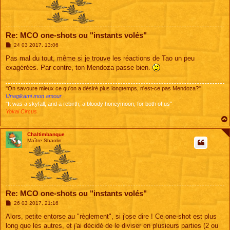
Re: MCO one-shots ou "instants volés"
M
24 03 2017, 13:06
e
s
Pas mal du tout, même si je trouve les réactions de Tao un peu
s
exagérées. Par contre, ton Mendoza passe bien.
a
g
e
"On savoure mieux ce qu'on a désiré plus longtemps, n'est-ce pas Mendoza?"
Unagikami mon amour
"It was a skyfall, and a rebirth, a bloody honeymoon, for both of us"
Yokai Circus
Chaltimbanque
Maître Shaolin
Re: MCO one-shots ou "instants volés"
M
26 03 2017, 21:16
e
s
Alors, petite entorse au "règlement", si j'ose dire ! Ce one-shot est plus
s
long que les autres, et j'ai décidé de le diviser en plusieurs parties (2 ou
a