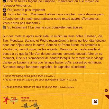
Bon de toutes façons peu importe : maintenant on a le moyen de
retrouver Ambrosius.
Oui, c'est le plus important.
Tout à fait Zia... Maintenant allons nous coucher : nous devons partir
à l'aube demain matin pour rattraper notre retard auprès d'Ambrosius.
Vous n'êtes pas d'accord ?
Si, totalement ! En plus je suis complètement épuisé.
Sur ces mots et après avoir aidé un minimum leurs hôtes Esteban, Zia,
Tao, Mendoza, Sancho et Pedro regagnèrent la tente qui leur était dédiée
pour leur séjour dans le camp. Sancho et Pedro furent les premiers à
s'endormir, bientôt suivi par les enfants, Mendoza, lui, resta éveillé et
pensa à ce que la fille d'un de ses anciens ennemis pouvait faire en ce
moment, il ne put s'empêcher de sourire lorsqu'il se remémora le visage
d'ange de Laguerra ainsi que l'unique baiser qu'ils avaient pu échanger.
Sur cette image fortement agréable, le capitaine s'endormit.
«
On le fait parce qu'on sait le faire
»
Don Flack
«
Ne te met pas en travers de ceux qui veulent t'aider
»
Sara Sidle
«
J'ai de bonnes raisons de faire ce que je fais
»
Isabella Laguerra
nonoko
Maître Shaolin