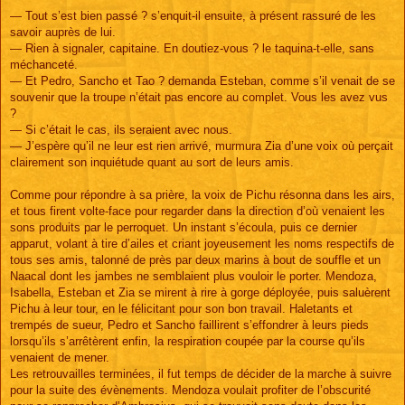
— Tout s’est bien passé ? s’enquit-il ensuite, à présent rassuré de les
savoir auprès de lui.
— Rien à signaler, capitaine. En doutiez-vous ? le taquina-t-elle, sans
méchanceté.
— Et Pedro, Sancho et Tao ? demanda Esteban, comme s’il venait de se
souvenir que la troupe n’était pas encore au complet. Vous les avez vus
?
— Si c’était le cas, ils seraient avec nous.
— J’espère qu’il ne leur est rien arrivé, murmura Zia d’une voix où perçait
clairement son inquiétude quant au sort de leurs amis.
Comme pour répondre à sa prière, la voix de Pichu résonna dans les airs,
et tous firent volte-face pour regarder dans la direction d’où venaient les
sons produits par le perroquet. Un instant s’écoula, puis ce dernier
apparut, volant à tire d’ailes et criant joyeusement les noms respectifs de
tous ses amis, talonné de près par deux marins à bout de souffle et un
Naacal dont les jambes ne semblaient plus vouloir le porter. Mendoza,
Isabella, Esteban et Zia se mirent à rire à gorge déployée, puis saluèrent
Pichu à leur tour, en le félicitant pour son bon travail. Haletants et
trempés de sueur, Pedro et Sancho faillirent s’effondrer à leurs pieds
lorsqu’ils s’arrêtèrent enfin, la respiration coupée par la course qu’ils
venaient de mener.
Les retrouvailles terminées, il fut temps de décider de la marche à suivre
pour la suite des évènements. Mendoza voulait profiter de l’obscurité