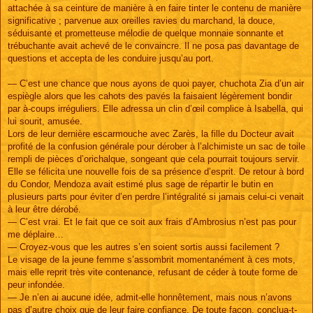
attachée à sa ceinture de manière à en faire tinter le contenu de manière
significative ; parvenue aux oreilles ravies du marchand, la douce,
séduisante et prometteuse mélodie de quelque monnaie sonnante et
trébuchante avait achevé de le convaincre. Il ne posa pas davantage de
questions et accepta de les conduire jusqu’au port.
— C’est une chance que nous ayons de quoi payer, chuchota Zia d’un air
espiègle alors que les cahots des pavés la faisaient légèrement bondir
par à-coups irréguliers. Elle adressa un clin d’œil complice à Isabella, qui
lui sourit, amusée.
Lors de leur dernière escarmouche avec Zarès, la fille du Docteur avait
profité de la confusion générale pour dérober à l’alchimiste un sac de toile
rempli de pièces d’orichalque, songeant que cela pourrait toujours servir.
Elle se félicita une nouvelle fois de sa présence d’esprit. De retour à bord
du Condor, Mendoza avait estimé plus sage de répartir le butin en
plusieurs parts pour éviter d’en perdre l’intégralité si jamais celui-ci venait
à leur être dérobé.
— C’est vrai. Et le fait que ce soit aux frais d’Ambrosius n’est pas pour
me déplaire…
— Croyez-vous que les autres s’en soient sortis aussi facilement ?
Le visage de la jeune femme s’assombrit momentanément à ces mots,
mais elle reprit très vite contenance, refusant de céder à toute forme de
peur infondée.
— Je n’en ai aucune idée, admit-elle honnêtement, mais nous n’avons
pas d’autre choix que de leur faire confiance. De toute façon, conclua-t-