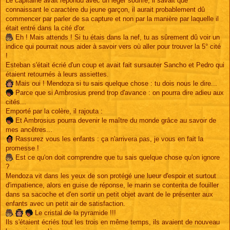
Le capitaine avait répondu avec un léger sourire, il savait que
connaissant le caractère du jeune garçon, il aurait probablement dû
commencer par parler de sa capture et non par la manière par laquelle il
était entré dans la cité d'or.
Eh ! Mais attends ! Si tu étais dans la nef, tu as sûrement dû voir un
indice qui pourrait nous aider à savoir vers où aller pour trouver la 5° cité
!
Esteban s'était écrié d'un coup et avait fait sursauter Sancho et Pedro qui
étaient retournés à leurs assiettes.
Mais oui ! Mendoza si tu sais quelque chose : tu dois nous le dire...
Parce que si Ambrosius prend trop d'avance : on pourra dire adieu aux
cités...
Emporté par la colère, il rajouta :
Et Ambrosius pourra devenir le maître du monde grâce au savoir de
mes ancêtres...
Rassurez vous les enfants : ça n'arrivera pas, je vous en fait la
promesse !
Est ce qu'on doit comprendre que tu sais quelque chose qu'on ignore
?
Mendoza vit dans les yeux de son protégé une lueur d'espoir et surtout
d'impatience, alors en guise de réponse, le marin se contenta de fouiller
dans sa sacoche et d'en sortir un petit objet avant de le présenter aux
enfants avec un petit air de satisfaction.
Le cristal de la pyramide !!!
Ils s'étaient écriés tout les trois en même temps, ils avaient de nouveau