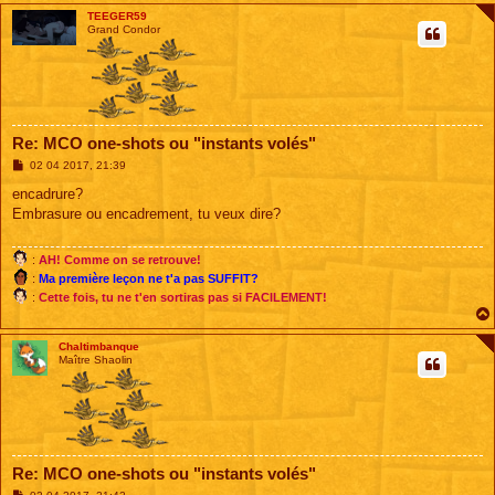
TEEGER59
Grand Condor
Re: MCO one-shots ou "instants volés"
M
02 04 2017, 21:39
e
s
encadrure?
s
Embrasure ou encadrement, tu veux dire?
a
g
e
:
AH! Comme on se retrouve!
:
Ma première leçon ne t'a pas SUFFIT?
:
Cette fois, tu ne t'en sortiras pas si FACILEMENT!
Chaltimbanque
Maître Shaolin
Re: MCO one-shots ou "instants volés"
M