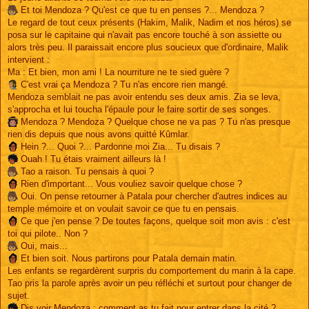
Et toi Mendoza ? Qu'est ce que tu en penses ?... Mendoza ?
Le regard de tout ceux présents (Hakim, Malik, Nadim et nos héros) se
posa sur le capitaine qui n'avait pas encore touché à son assiette ou
alors très peu. Il paraissait encore plus soucieux que d'ordinaire, Malik
intervient :
Ma : Et bien, mon ami ! La nourriture ne te sied guère ?
C'est vrai ça Mendoza ? Tu n'as encore rien mangé.
Mendoza semblait ne pas avoir entendu ses deux amis. Zia se leva,
s'approcha et lui toucha l'épaule pour le faire sortir de ses songes.
Mendoza ? Mendoza ? Quelque chose ne va pas ? Tu n'as presque
rien dis depuis que nous avons quitté Kûmlar.
Hein ?... Quoi ?... Pardonne moi Zia... Tu disais ?
Ouah ! Tu étais vraiment ailleurs là !
Tao a raison. Tu pensais à quoi ?
Rien d'important... Vous vouliez savoir quelque chose ?
Oui. On pense retourner à Patala pour chercher d'autres indices au
temple mémoire et on voulait savoir ce que tu en pensais.
Ce que j'en pense ? De toutes façons, quelque soit mon avis : c'est
toi qui pilote.. Non ?
Oui, mais...
Et bien soit. Nous partirons pour Patala demain matin.
Les enfants se regardèrent surpris du comportement du marin à la cape.
Tao pris la parole après avoir un peu réfléchi et surtout pour changer de
sujet.
Dis voir Mendoza : comment as tu fait pour entrer dans la cité ?