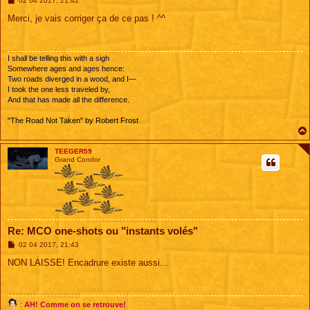
02 04 2017, 21:42
e
s
Merci, je vais corriger ça de ce pas ! ^^
s
a
g
e
I shall be telling this with a sigh
Somewhere ages and ages hence:
Two roads diverged in a wood, and I—
I took the one less traveled by,
And that has made all the difference.
"The Road Not Taken" by Robert Frost
TEEGER59
Grand Condor
Re: MCO one-shots ou "instants volés"
M
02 04 2017, 21:43
e
s
NON LAISSE! Encadrure existe aussi...
s
a
g
e
:
AH! Comme on se retrouve!