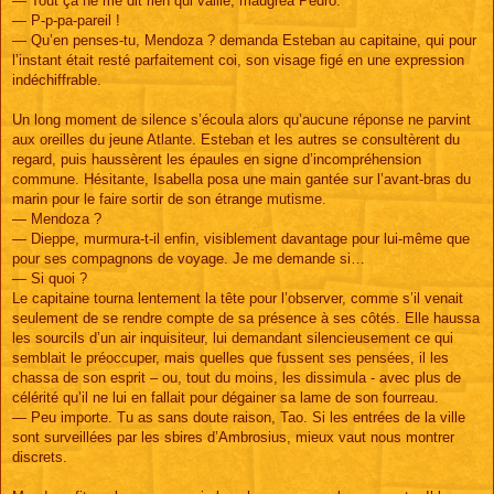
— Tout ça ne me dit rien qui vaille, maugréa Pedro.
— P-p-pa-pareil !
— Qu’en penses-tu, Mendoza ? demanda Esteban au capitaine, qui pour
l’instant était resté parfaitement coi, son visage figé en une expression
indéchiffrable.
Un long moment de silence s’écoula alors qu’aucune réponse ne parvint
aux oreilles du jeune Atlante. Esteban et les autres se consultèrent du
regard, puis haussèrent les épaules en signe d’incompréhension
commune. Hésitante, Isabella posa une main gantée sur l’avant-bras du
marin pour le faire sortir de son étrange mutisme.
— Mendoza ?
— Dieppe, murmura-t-il enfin, visiblement davantage pour lui-même que
pour ses compagnons de voyage. Je me demande si…
— Si quoi ?
Le capitaine tourna lentement la tête pour l’observer, comme s’il venait
seulement de se rendre compte de sa présence à ses côtés. Elle haussa
les sourcils d’un air inquisiteur, lui demandant silencieusement ce qui
semblait le préoccuper, mais quelles que fussent ses pensées, il les
chassa de son esprit – ou, tout du moins, les dissimula - avec plus de
célérité qu’il ne lui en fallait pour dégainer sa lame de son fourreau.
— Peu importe. Tu as sans doute raison, Tao. Si les entrées de la ville
sont surveillées par les sbires d’Ambrosius, mieux vaut nous montrer
discrets.