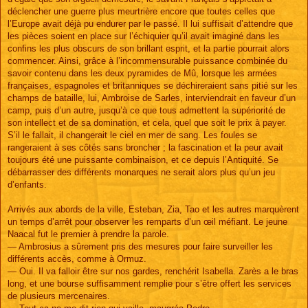
déclencher une guerre plus meurtrière encore que toutes celles que
l’Europe avait déjà pu endurer par le passé. Il lui suffisait d’attendre que
les pièces soient en place sur l’échiquier qu’il avait imaginé dans les
confins les plus obscurs de son brillant esprit, et la partie pourrait alors
commencer. Ainsi, grâce à l’incommensurable puissance combinée du
savoir contenu dans les deux pyramides de Mû, lorsque les armées
françaises, espagnoles et britanniques se déchireraient sans pitié sur les
champs de bataille, lui, Ambroise de Sarles, interviendrait en faveur d’un
camp, puis d’un autre, jusqu’à ce que tous admettent la supériorité de
son intellect et de sa domination, et cela, quel que soit le prix à payer.
S’il le fallait, il changerait le ciel en mer de sang. Les foules se
rangeraient à ses côtés sans broncher ; la fascination et la peur avait
toujours été une puissante combinaison, et ce depuis l’Antiquité. Se
débarrasser des différents monarques ne serait alors plus qu’un jeu
d’enfants.
Arrivés aux abords de la ville, Esteban, Zia, Tao et les autres marquèrent
un temps d’arrêt pour observer les remparts d’un œil méfiant. Le jeune
Naacal fut le premier à prendre la parole.
— Ambrosius a sûrement pris des mesures pour faire surveiller les
différents accès, comme à Ormuz.
— Oui. Il va falloir être sur nos gardes, renchérit Isabella. Zarès a le bras
long, et une bourse suffisamment remplie pour s’être offert les services
de plusieurs mercenaires.