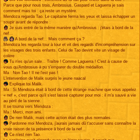
Parce que pour nous trois, Ambrosius, Gaspard et Laguerra je sais
comment mais toi : ça reste un mystère.
Mendoza regarda Tao. Le capitaine ferma les yeux et laissa échapper un
soupir avant de répondre :
Je suis entré de la même manière qu'Ambrosius : j'étais à bord de la
nef...
A bord de la nef... Mais comment ça ?
Mendoza les regarda tour à tour et vit des regards d'incompréhension sur
les visages des trois enfants. Celui de Tao devint vite un visage de
colère
Tu n'es qu'un sale... Traître ! Comme Laguerra ! C'est à cause de
vous qu'Ambrosius à pu s'emparer du double médaillon.
Ma : Non Tao ! Il ne l'est pas !
L'intervention de Malik surpris le jeune naacal
Explique toi Malik.
Ma : Si Mendoza était à bord de cette étrange machine que vous appelez
« nef », c'est parce qu'il s'est laissé capturer pour moi : il m'a sauvé a vie
au péril de la sienne.
Il se tourna vers Mendoza :
Ma : Merci, mon ami.
De rien Malik, mais cette action était des plus normales.
Pardonne moi Mendoza, j'aurais jamais dû t'accuser sans connaître la
vraie raison de ta présence à bord de la nef...
Ce n'est rien Tao.