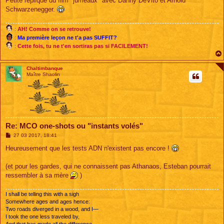
Petite réplique du film "jumeaux" avec Danny DeVito et Arnold
Schwarzenegger.
:
AH! Comme on se retrouve!
:
Ma première leçon ne t'a pas SUFFIT?
:
Cette fois, tu ne t'en sortiras pas si FACILEMENT!
Chaltimbanque
Maître Shaolin
Re: MCO one-shots ou "instants volés"
M
27 03 2017, 18:41
e
s
Heureusement que les tests ADN n'existent pas encore !
s
a
g
(et pour les gardes, qui ne connaissent pas Athanaos, Esteban pourrait
e
ressembler à sa mère
)
I shall be telling this with a sigh
Somewhere ages and ages hence:
Two roads diverged in a wood, and I—
I took the one less traveled by,
And that has made all the difference.