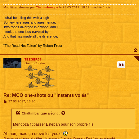
Modifié en dernier par
Chaltimbanque
le 28 05 2017, 18:12, modifié 6 fois.
I shall be telling this with a sigh
Somewhere ages and ages hence:
Two roads diverged in a wood, and I—
I took the one less traveled by,
And that has made all the difference.
"The Road Not Taken" by Robert Frost
TEEGER59
Grand Condor
Re: MCO one-shots ou "instants volés"
M
27 03 2017, 13:30
e
s
s
Chaltimbanque
a écrit :
a
g
e
Mendoza fit passer Esteban pour son propre fils.
Ah non, mais ça crève les yeux!