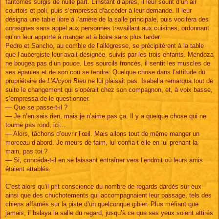
fantômes surgis de nulle part. L’instant d’après, il leur sourit d’un air
courtois et poli, puis s’empressa d’accéder à leur demande. Il leur
désigna une table libre à l’arrière de la salle principale, puis vociféra des
consignes sans appel aux personnes travaillant aux cuisines, ordonnant
qu’on leur apporte à manger et à boire sans plus tarder.
Pedro et Sancho, au comble de l’allégresse, se précipitèrent à la table
que l’aubergiste leur avait désignée, suivis par les trois enfants. Mendoza
ne bougea pas d’un pouce. Les sourcils froncés, il sentit les muscles de
ses épaules et de son cou se tendre. Quelque chose dans l’attitude du
propriétaire de
L’Alcyon Bleu
ne lui plaisait pas. Isabella remarqua tout de
suite le changement qui s’opérait chez son compagnon, et, à voix basse,
s’empressa de le questionner.
— Que se passe-t-il ?
— Je n’en sais rien, mais je n’aime pas ça. Il y a quelque chose qui ne
tourne pas rond, ici…
— Alors, tâchons d’ouvrir l’œil. Mais allons tout de même manger un
morceau d’abord. Je meurs de faim, lui confia-t-elle en lui prenant la
main, pas toi ?
— Si, concéda-t-il en se laissant entraîner vers l’endroit où leurs amis
étaient attablés.
C’est alors qu’il prit conscience du nombre de regards dardés sur eux
ainsi que des chuchotements qui accompagnaient leur passage, tels des
chiens affamés sur la piste d’un quelconque gibier. Plus méfiant que
jamais, il balaya la salle du regard, jusqu’à ce que ses yeux soient attirés