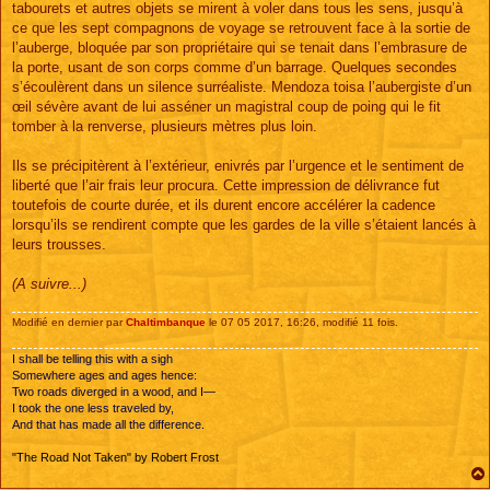
tabourets et autres objets se mirent à voler dans tous les sens, jusqu’à
ce que les sept compagnons de voyage se retrouvent face à la sortie de
l’auberge, bloquée par son propriétaire qui se tenait dans l’embrasure de
la porte, usant de son corps comme d’un barrage. Quelques secondes
s’écoulèrent dans un silence surréaliste. Mendoza toisa l’aubergiste d’un
œil sévère avant de lui asséner un magistral coup de poing qui le fit
tomber à la renverse, plusieurs mètres plus loin.
Ils se précipitèrent à l’extérieur, enivrés par l’urgence et le sentiment de
liberté que l’air frais leur procura. Cette impression de délivrance fut
toutefois de courte durée, et ils durent encore accélérer la cadence
lorsqu’ils se rendirent compte que les gardes de la ville s’étaient lancés à
leurs trousses.
(A suivre...)
Modifié en dernier par
Chaltimbanque
le 07 05 2017, 16:26, modifié 11 fois.
I shall be telling this with a sigh
Somewhere ages and ages hence:
Two roads diverged in a wood, and I—
I took the one less traveled by,
And that has made all the difference.
"The Road Not Taken" by Robert Frost