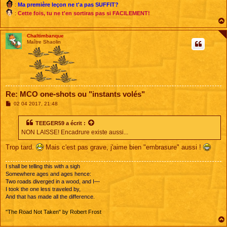
:
Ma première leçon ne t'a pas SUFFIT?
:
Cette fois, tu ne t'en sortiras pas si FACILEMENT!
Chaltimbanque
Maître Shaolin
Re: MCO one-shots ou "instants volés"
M
02 04 2017, 21:48
e
s
s
TEEGER59
a écrit :
a
NON LAISSE! Encadrure existe aussi...
g
e
Trop tard.
Mais c'est pas grave, j'aime bien "embrasure" aussi !
I shall be telling this with a sigh
Somewhere ages and ages hence:
Two roads diverged in a wood, and I—
I took the one less traveled by,
And that has made all the difference.
"The Road Not Taken" by Robert Frost