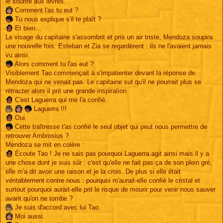
le sourire aux lèvres.
Comment l'as tu eut ?
Tu nous explique s'il te plaît ?
Et bien...
Le visage du capitaine s'assombrit et pris un air triste, Mendoza soupira
une nouvelle fois. Esteban et Zia se regardèrent : ils ne l'avaient jamais
vu ainsi.
Alors comment tu l'as eut ?
Visiblement Tao commençait à s'impatienter devant la réponse de
Mendoza qui ne venait pas. Le capitaine sut qu'il ne pourrait plus se
rétracter alors il prit une grande inspiration :
C'est Laguerra qui me l'a confié.
Laguerra !!!
Oui.
Cette traîtresse t'as confié le seul objet qui peut nous permettre de
retrouver Ambrosius ?
Mendoza se mit en colère :
Écoute Tao ! Je ne sais pas pourquoi Laguerra agit ainsi mais il y a
une chose dont je suis sûr : c'est qu'elle ne fait pas ça de son plein gré,
elle m'a dit avoir une raison et je la crois. De plus si elle était
véritablement contre nous : pourquoi m'aurait-elle confié le cristal et
surtout pourquoi aurait-elle prit le risque de mourir pour venir nous sauver
avant qu'on ne tombe ?
Je suis d'accord avec lui Tao.
Moi aussi.