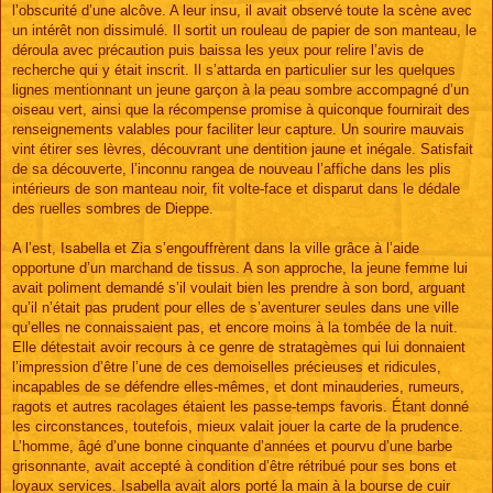
l’obscurité d’une alcôve. A leur insu, il avait observé toute la scène avec
un intérêt non dissimulé. Il sortit un rouleau de papier de son manteau, le
déroula avec précaution puis baissa les yeux pour relire l’avis de
recherche qui y était inscrit. Il s’attarda en particulier sur les quelques
lignes mentionnant un jeune garçon à la peau sombre accompagné d’un
oiseau vert, ainsi que la récompense promise à quiconque fournirait des
renseignements valables pour faciliter leur capture. Un sourire mauvais
vint étirer ses lèvres, découvrant une dentition jaune et inégale. Satisfait
de sa découverte, l’inconnu rangea de nouveau l’affiche dans les plis
intérieurs de son manteau noir, fit volte-face et disparut dans le dédale
des ruelles sombres de Dieppe.
A l’est, Isabella et Zia s’engouffrèrent dans la ville grâce à l’aide
opportune d’un marchand de tissus. A son approche, la jeune femme lui
avait poliment demandé s’il voulait bien les prendre à son bord, arguant
qu’il n’était pas prudent pour elles de s’aventurer seules dans une ville
qu’elles ne connaissaient pas, et encore moins à la tombée de la nuit.
Elle détestait avoir recours à ce genre de stratagèmes qui lui donnaient
l’impression d’être l’une de ces demoiselles précieuses et ridicules,
incapables de se défendre elles-mêmes, et dont minauderies, rumeurs,
ragots et autres racolages étaient les passe-temps favoris. Étant donné
les circonstances, toutefois, mieux valait jouer la carte de la prudence.
L’homme, âgé d’une bonne cinquante d’années et pourvu d’une barbe
grisonnante, avait accepté à condition d’être rétribué pour ses bons et
loyaux services. Isabella avait alors porté la main à la bourse de cuir