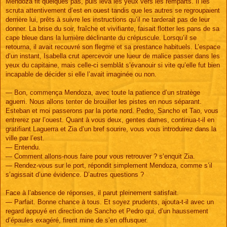
Mendoza fit quelques pas, puis leva les yeux vers les remparts. Il les
scruta attentivement d’est en ouest tandis que les autres se regroupaient
derrière lui, prêts à suivre les instructions qu’il ne tarderait pas de leur
donner. La brise du soir, fraîche et vivifiante, faisait flotter les pans de sa
cape bleue dans la lumière déclinante du crépuscule. Lorsqu’il se
retourna, il avait recouvré son flegme et sa prestance habituels. L’espace
d’un instant, Isabella crut apercevoir une lueur de malice passer dans les
yeux du capitaine, mais celle-ci semblât s’évanouir si vite qu’elle fut bien
incapable de décider si elle l’avait imaginée ou non.
— Bon, commença Mendoza, avec toute la patience d’un stratège
aguerri. Nous allons tenter de brouiller les pistes en nous séparant.
Esteban et moi passerons par la porte nord. Pedro, Sancho et Tao, vous
entrerez par l’ouest. Quant à vous deux, gentes dames, continua-t-il en
gratifiant Laguerra et Zia d’un bref sourire, vous vous introduirez dans la
ville par l’est.
— Entendu.
— Comment allons-nous faire pour vous retrouver ? s’enquit Zia.
— Rendez-vous sur le port, répondit simplement Mendoza, comme s’il
s’agissait d’une évidence. D’autres questions ?
Face à l’absence de réponses, il parut pleinement satisfait.
— Parfait. Bonne chance à tous. Et soyez prudents, ajouta-t-il avec un
regard appuyé en direction de Sancho et Pedro qui, d’un haussement
d’épaules exagéré, firent mine de s’en offusquer.