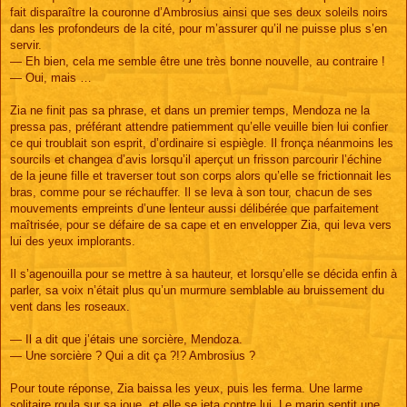
fait disparaître la couronne d’Ambrosius ainsi que ses deux soleils noirs
dans les profondeurs de la cité, pour m’assurer qu’il ne puisse plus s’en
servir.
— Eh bien, cela me semble être une très bonne nouvelle, au contraire !
— Oui, mais …
Zia ne finit pas sa phrase, et dans un premier temps, Mendoza ne la
pressa pas, préférant attendre patiemment qu’elle veuille bien lui confier
ce qui troublait son esprit, d’ordinaire si espiègle. Il fronça néanmoins les
sourcils et changea d’avis lorsqu’il aperçut un frisson parcourir l’échine
de la jeune fille et traverser tout son corps alors qu’elle se frictionnait les
bras, comme pour se réchauffer. Il se leva à son tour, chacun de ses
mouvements empreints d’une lenteur aussi délibérée que parfaitement
maîtrisée, pour se défaire de sa cape et en envelopper Zia, qui leva vers
lui des yeux implorants.
Il s’agenouilla pour se mettre à sa hauteur, et lorsqu’elle se décida enfin à
parler, sa voix n’était plus qu’un murmure semblable au bruissement du
vent dans les roseaux.
— Il a dit que j’étais une sorcière, Mendoza.
— Une sorcière ? Qui a dit ça ?!? Ambrosius ?
Pour toute réponse, Zia baissa les yeux, puis les ferma. Une larme
solitaire roula sur sa joue, et elle se jeta contre lui. Le marin sentit une