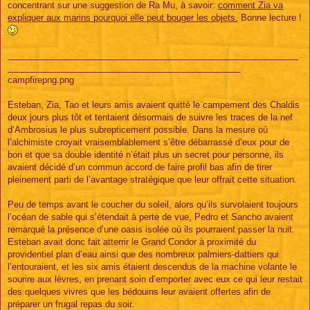
concentrant sur une suggestion de Ra Mu, à savoir:
comment Zia va
a
g
expliquer aux marins pourquoi elle peut bouger les objets.
Bonne lecture !
e
____________________________________________________________
________________________________________________
campfirepng.png
Esteban, Zia, Tao et leurs amis avaient quitté le campement des Chaldis
deux jours plus tôt et tentaient désormais de suivre les traces de la nef
d’Ambrosius le plus subrepticement possible. Dans la mesure où
l’alchimiste croyait vraisemblablement s’être débarrassé d’eux pour de
bon et que sa double identité n’était plus un secret pour personne, ils
avaient décidé d’un commun accord de faire profil bas afin de tirer
pleinement parti de l’avantage stratégique que leur offrait cette situation.
Peu de temps avant le coucher du soleil, alors qu’ils survolaient toujours
l’océan de sable qui s’étendait à perte de vue, Pedro et Sancho avaient
remarqué la présence d’une oasis isolée où ils pourraient passer la nuit.
Esteban avait donc fait atterrir le Grand Condor à proximité du
providentiel plan d’eau ainsi que des nombreux palmiers-dattiers qui
l’entouraient, et les six amis étaient descendus de la machine volante le
sourire aux lèvres, en prenant soin d’emporter avec eux ce qui leur restait
des quelques vivres que les bédouins leur avaient offertes afin de
préparer un frugal repas du soir.