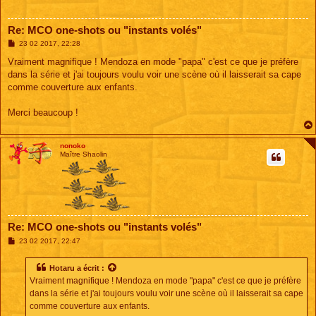
Re: MCO one-shots ou "instants volés"
M
23 02 2017, 22:28
e
s
Vraiment magnifique ! Mendoza en mode "papa" c'est ce que je préfère
s
dans la série et j'ai toujours voulu voir une scène où il laisserait sa cape
a
g
comme couverture aux enfants.
e
Merci beaucoup !
nonoko
Maître Shaolin
Re: MCO one-shots ou "instants volés"
M
23 02 2017, 22:47
e
s
s
Hotaru
a écrit :
a
Vraiment magnifique ! Mendoza en mode "papa" c'est ce que je préfère
g
e
dans la série et j'ai toujours voulu voir une scène où il laisserait sa cape
comme couverture aux enfants.