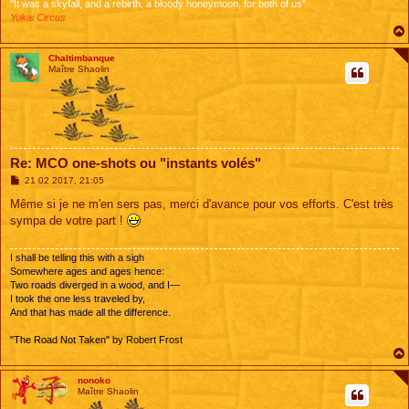
"It was a skyfall, and a rebirth, a bloody honeymoon, for both of us"
Yokai Circus
Chaltimbanque
Maître Shaolin
Re: MCO one-shots ou "instants volés"
M
21 02 2017, 21:05
e
s
Même si je ne m'en sers pas, merci d'avance pour vos efforts. C'est très
s
sympa de votre part !
a
g
e
I shall be telling this with a sigh
Somewhere ages and ages hence:
Two roads diverged in a wood, and I—
I took the one less traveled by,
And that has made all the difference.
"The Road Not Taken" by Robert Frost
nonoko
Maître Shaolin