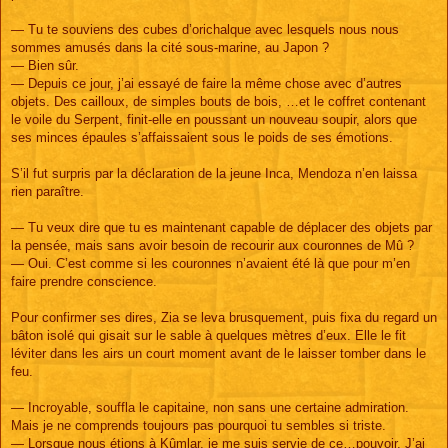
— Tu te souviens des cubes d’orichalque avec lesquels nous nous
sommes amusés dans la cité sous-marine, au Japon ?
— Bien sûr.
— Depuis ce jour, j’ai essayé de faire la même chose avec d’autres
objets. Des cailloux, de simples bouts de bois, …et le coffret contenant
le voile du Serpent, finit-elle en poussant un nouveau soupir, alors que
ses minces épaules s’affaissaient sous le poids de ses émotions.
S’il fut surpris par la déclaration de la jeune Inca, Mendoza n’en laissa
rien paraître.
— Tu veux dire que tu es maintenant capable de déplacer des objets par
la pensée, mais sans avoir besoin de recourir aux couronnes de Mû ?
— Oui. C’est comme si les couronnes n’avaient été là que pour m’en
faire prendre conscience.
Pour confirmer ses dires, Zia se leva brusquement, puis fixa du regard un
bâton isolé qui gisait sur le sable à quelques mètres d’eux. Elle le fit
léviter dans les airs un court moment avant de le laisser tomber dans le
feu.
— Incroyable, souffla le capitaine, non sans une certaine admiration.
Mais je ne comprends toujours pas pourquoi tu sembles si triste.
— Lorsque nous étions à Kûmlar, je me suis servie de ce…pouvoir. J’ai