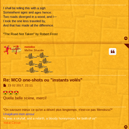
I shall be telling this with a sigh
Somewhere ages and ages hence:
Two roads diverged in a wood, and I—
I took the one less traveled by,
And that has made all the difference.
"The Road Not Taken" by Robert Frost
nonoko
Maître Shaolin
Re: MCO one-shots ou "instants volés"
M
23 02 2017, 22:11
e
s
s
Quelle belle scène, merci!
a
g
e
"On savoure mieux ce qu'on a désiré plus longtemps, n'est-ce pas Mendoza?"
Unagikami mon amour
"It was a skyfall, and a rebirth, a bloody honeymoon, for both of us"
Yokai Circus