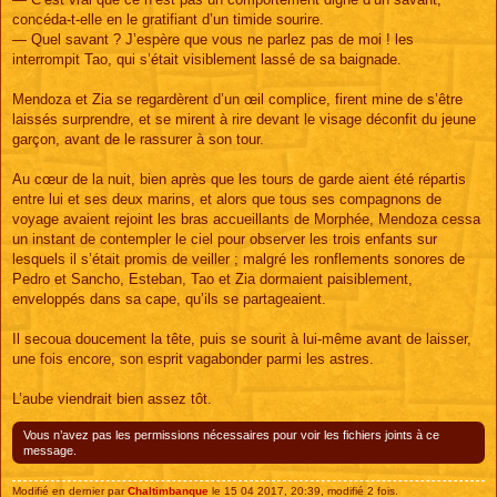
concéda-t-elle en le gratifiant d’un timide sourire.
— Quel savant ? J’espère que vous ne parlez pas de moi ! les
interrompit Tao, qui s’était visiblement lassé de sa baignade.
Mendoza et Zia se regardèrent d’un œil complice, firent mine de s’être
laissés surprendre, et se mirent à rire devant le visage déconfit du jeune
garçon, avant de le rassurer à son tour.
Au cœur de la nuit, bien après que les tours de garde aient été répartis
entre lui et ses deux marins, et alors que tous ses compagnons de
voyage avaient rejoint les bras accueillants de Morphée, Mendoza cessa
un instant de contempler le ciel pour observer les trois enfants sur
lesquels il s’était promis de veiller ; malgré les ronflements sonores de
Pedro et Sancho, Esteban, Tao et Zia dormaient paisiblement,
enveloppés dans sa cape, qu’ils se partageaient.
Il secoua doucement la tête, puis se sourit à lui-même avant de laisser,
une fois encore, son esprit vagabonder parmi les astres.
L’aube viendrait bien assez tôt.
Vous n’avez pas les permissions nécessaires pour voir les fichiers joints à ce
message.
Modifié en dernier par
Chaltimbanque
le 15 04 2017, 20:39, modifié 2 fois.