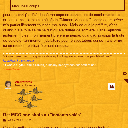
Merci beaucoup !
pour ma part j'ai déjà donné ma cape en couverture de nombreuses fois,
du temps pas si lointain où j'étais "Maman Mendoza"...donc cette scène
m'a particulièrement touchée moi aussi. Mais ce que je préfère, c'est
quand Zia avoue sa peine d'avoir été traitée de sorcière. Dans l'épisode
justement, c'est mon moment préféré je pense, quand Ambrosius la traite
de sorcière...un moment jubilatoire pour le spectateur, qui se transforme
ici en moment particulièrement émouvant.
"On savoure mieux ce qu'on a désiré plus longtemps, n'est-ce pas Mendoza?"
Unagikami mon amour
"It was a skyfall, and a rebirth, a bloody honeymoon, for both of us"
Yokai Circus
Ambrozarès
Naacal loquace
Re: MCO one-shots ou "instants volés"
M
24 02 2017, 00:23
e
s
Cool de mettre les mystères dans un contexte historique triste (la