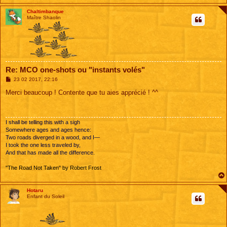
Chaltimbanque
Maître Shaolin
Re: MCO one-shots ou "instants volés"
M
23 02 2017, 22:16
e
s
Merci beaucoup ! Contente que tu aies apprécié ! ^^
s
a
g
e
I shall be telling this with a sigh
Somewhere ages and ages hence:
Two roads diverged in a wood, and I—
I took the one less traveled by,
And that has made all the difference.
"The Road Not Taken" by Robert Frost
Hotaru
Enfant du Soleil