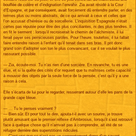
bouffée de colère et d’indignation l’envahir. Zia avait résidé à la Cour
d’Espagne, et par conséquent, avait forcément dû entendre parler, en des
termes plus ou moins abstraits, de ce qui arrivait à ceux et celles que
l’on accusait d’hérésie ou de sorcellerie. L’inquisition Espagnole n’était
certes pas réputée pour être des plus conciliantes, ni des plus tendres. Il
en fit le serment : lorsqu’il recroiserait le chemin de l’alchimiste, il lui
ferait payer ses pernicieuses paroles. Pour l’heure, toutefois, il lui fallait
faire entendre raison à l’enfant qu’il tenait dans ses bras. Il prit donc
grand soin d’adopter son ton le plus convaincant, car il se voulait le plus
rassurant possible.
— Zia, écoute-moi. Tu n’as rien d’une sorcière. En revanche, tu es une
élue, et si la quête des cités d’or requiert que tu maîtrises cette capacité
à mouvoir des objets par la seule force de la pensée, c’est qu’il y a une
raison à cela.
Elle s’écarta de lui pour le regarder, resserrant autour d’elle les pans de la
grande cape bleue.
— … Tu le penses vraiment ?
— Bien sûr. Et pour tout te dire, ajouta-t-il avec un sourire, je trouve
plutôt amusant que le premier réflexe d’Ambrosius, lorsqu’il s’est retrouvé
face à quelque chose qu’il n’arrivait pas à comprendre, ait été de se
réfugier derrière des superstitions ridicules.
— C’est vrai que ce n’est pas un comportement digne d’un savant,