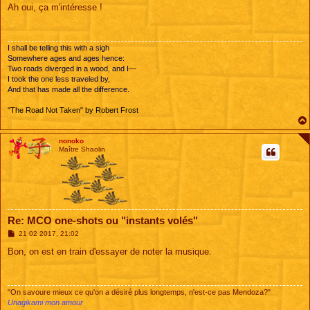
s
Ah oui, ça m'intéresse !
s
a
g
e
I shall be telling this with a sigh
Somewhere ages and ages hence:
Two roads diverged in a wood, and I—
I took the one less traveled by,
And that has made all the difference.
"The Road Not Taken" by Robert Frost
nonoko
Maître Shaolin
Re: MCO one-shots ou "instants volés"
M
21 02 2017, 21:02
e
s
Bon, on est en train d'essayer de noter la musique.
s
a
g
e
"On savoure mieux ce qu'on a désiré plus longtemps, n'est-ce pas Mendoza?"
Unagikami mon amour