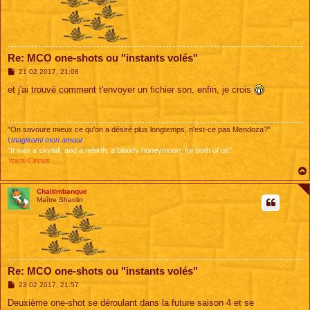
Re: MCO one-shots ou "instants volés"
M
21 02 2017, 21:08
e
s
et j'ai trouvé comment t'envoyer un fichier son, enfin, je crois
s
a
g
e
"On savoure mieux ce qu'on a désiré plus longtemps, n'est-ce pas Mendoza?"
Unagikami mon amour
"It was a skyfall, and a rebirth, a bloody honeymoon, for both of us"
Yokai Circus
Chaltimbanque
Maître Shaolin
Re: MCO one-shots ou "instants volés"
M
23 02 2017, 21:57
e
s
Deuxième one-shot se déroulant dans la future saison 4 et se
s