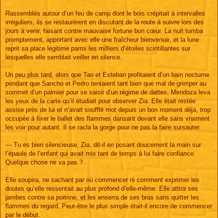
Rassemblés autour d’un feu de camp dont le bois crépitait à intervalles
irréguliers, ils se restaurèrent en discutant de la route à suivre lors des
jours à venir, faisant contre mauvaise fortune bon cœur. La nuit tomba
promptement, apportant avec elle une fraîcheur bienvenue, et la lune
reprit sa place légitime parmi les milliers d’étoiles scintillantes sur
lesquelles elle semblait veiller en silence.
Un peu plus tard, alors que Tao et Esteban profitaient d’un bain nocturne
pendant que Sancho et Pedro tentaient tant bien que mal de grimper au
sommet d’un palmier pour se saisir d’un régime de dattes, Mendoza leva
les yeux de la carte qu’il étudiait pour observer Zia. Elle était restée
assise près de lui et n’avait soufflé mot depuis un bon moment déjà, trop
occupée à fixer le ballet des flammes dansant devant elle sans vraiment
les voir pour autant. Il se racla la gorge pour ne pas la faire sursauter.
— Tu es bien silencieuse, Zia, dit-il en posant doucement la main sur
l’épaule de l’enfant qui avait mis tant de temps à lui faire confiance.
Quelque chose ne va pas ?
Elle soupira, ne sachant par où commencer ni comment exprimer les
doutes qu’elle ressentait au plus profond d’elle-même. Elle attira ses
jambes contre sa poitrine, et les enserra de ses bras sans quitter les
flammes du regard. Peut-être le plus simple était-il encore de commencer
par le début.