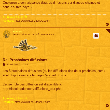
s
Quelqu'un a connaissance d'autres diffusions sur d'autres chaines et
s
dans d'autres pays ?
a
g
e
Au revoir, à bientôt
Routard,
https://www.LesCitesdOr.com
Routard
Grand prêtre de la Cité - Webmaster
Re: Prochaines diffusions
M
23 01 2017, 10:34
e
s
Les 5 prochaines diffusions (ou les diffusions des deux prochains jours)
s
sont disponibles sur la page d'
accueil
du site.
a
g
e
L'ensemble des diffusion est disponible ici :
http://lescitesdor.com/diffusions_tout.php
Au revoir, à bientôt
Routard,
https://www.LesCitesdOr.com