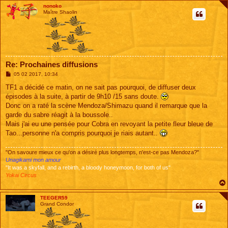
nonoko
Maître Shaolin
Re: Prochaines diffusions
M
05 02 2017, 10:34
e
s
TF1 a décidé ce matin, on ne sait pas pourquoi, de diffuser deux
s
épisodes à la suite, à partir de 9h10 /15 sans doute.
a
g
Donc on a raté la scène Mendoza/Shimazu quand il remarque que la
e
garde du sabre réagit à la boussole..
Mais j'ai eu une pensée pour Cobra en revoyant la petite fleur bleue de
Tao...personne n'a compris pourquoi je riais autant..
"On savoure mieux ce qu'on a désiré plus longtemps, n'est-ce pas Mendoza?"
Unagikami mon amour
"It was a skyfall, and a rebirth, a bloody honeymoon, for both of us"
Yokai Circus
TEEGER59
Grand Condor