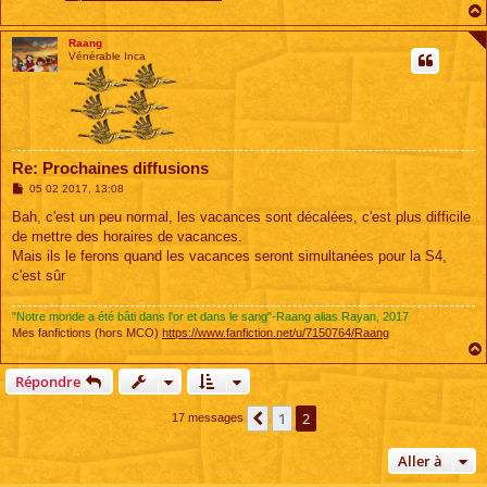
Raang
Vénérable Inca
Re: Prochaines diffusions
M
05 02 2017, 13:08
e
s
Bah, c'est un peu normal, les vacances sont décalées, c'est plus difficile
s
de mettre des horaires de vacances.
a
g
Mais ils le ferons quand les vacances seront simultanées pour la S4,
e
c'est sûr
"Notre monde a été bâti dans l'or et dans le sang"-Raang alias Rayan, 2017
Mes fanfictions (hors MCO)
https://www.fanfiction.net/u/7150764/Raang
Répondre
1
2
Précédente
17 messages
Aller à