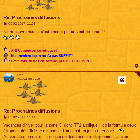
Re: Prochaines diffusions
M
05 02 2017, 11:03
e
s
Notre pauvre naacal s'est encore prit un vent de force 4!
s
a
g
e
:
AH! Comme on se retrouve!
:
Ma première leçon ne t'a pas SUFFIT?
:
Cette fois, tu ne t'en sortiras pas si FACILEMENT!
DeK
Naacal loquace
Re: Prochaines diffusions
M
05 02 2017, 11:11
e
s
Vacances d'hiver pour la zone C, donc TF1 applique illico la formule deux
s
épisodes dès 9h15 le dimanche. L'audimat toujours et encore...
a
g
Arrivée au moment de la séquence documentaire du premier, j'ai bien
e