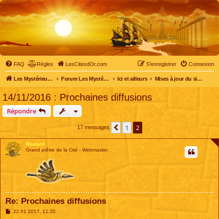
FAQ
Règles
LesCitesdOr.com
S’enregistrer
Connexion
Les Mystérieuses Cités d'Or - LesCitesdOr.com
Forum Les Mystérieuses Cités d'Or
Ici et ailleurs
Mises à jour du site et du forum
14/11/2016 : Prochaines diffusions
Répondre
1
2
Précédente
17 messages
Routard
Grand prêtre de la Cité - Webmaster
Re: Prochaines diffusions
M
22 01 2017, 11:35
e