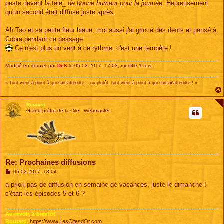
pesté devant la télé_
de bonne humeur pour la journée
. Heureusement
qu'un second était diffusé juste après.
Ah Tao et sa petite fleur bleue, moi aussi j'ai grincé des dents et pensé à
Cobra pendant ce passage.
Ce n'est plus un vent à ce rythme, c'est une tempête !
Modifié en dernier par
DeK
le 05 02 2017, 17:03, modifié 1 fois.
« Tout vient à point à qui sait attendre... ou plutôt, tout vient à point à qui sait
m
'attendre ! »
Routard
Grand prêtre de la Cité - Webmaster
Re: Prochaines diffusions
M
05 02 2017, 13:04
e
s
a priori pas de diffusion en semaine de vacances, juste le dimanche !
s
c'était les épisodes 5 et 6 ?
a
g
e
Au revoir, à bientôt
Routard,
https://www.LesCitesdOr.com