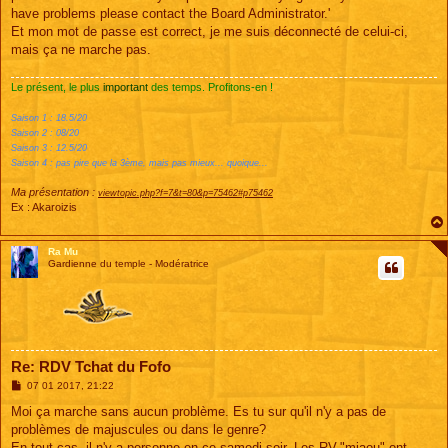
g
have problems please contact the Board Administrator.'
e
Et mon mot de passe est correct, je me suis déconnecté de celui-ci,
mais ça ne marche pas.
Le présent, le plus
important
des temps. Profitons-en !
Saison 1 : 18.5/20
Saison 2 : 08/20
Saison 3 : 12.5/20
Saison 4 : pas pire que la 3ème, mais pas mieux... quoique...
Ma présentation :
viewtopic.php?f=7&t=80&p=75462#p75462
Ex : Akaroizis
Ra Mu
Gardienne du temple - Modératrice
Re: RDV Tchat du Fofo
M
07 01 2017, 21:22
e
s
Moi ça marche sans aucun problème. Es tu sur qu'il n'y a pas de
s
problèmes de majuscules ou dans le genre?
a
g
En tout cas, il n'y a personne en ce samedi soir. Les RV-"miaou" ont