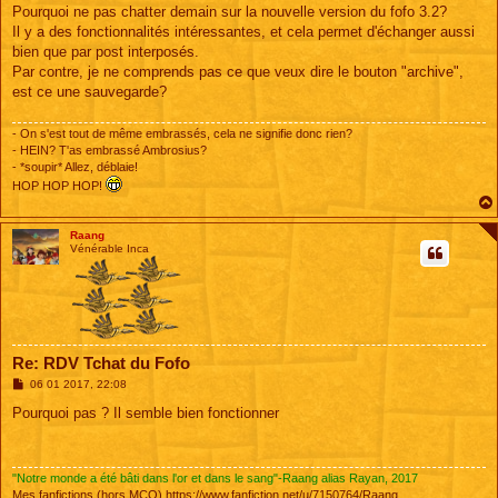
s
Pourquoi ne pas chatter demain sur la nouvelle version du fofo 3.2?
s
Il y a des fonctionnalités intéressantes, et cela permet d'échanger aussi
a
g
bien que par post interposés.
e
Par contre, je ne comprends pas ce que veux dire le bouton "archive",
est ce une sauvegarde?
- On s'est tout de même embrassés, cela ne signifie donc rien?
- HEIN? T'as embrassé Ambrosius?
- *soupir* Allez, déblaie!
HOP HOP HOP!
Raang
Vénérable Inca
Re: RDV Tchat du Fofo
M
06 01 2017, 22:08
e
s
Pourquoi pas ? Il semble bien fonctionner
s
a
g
e
"Notre monde a été bâti dans l'or et dans le sang"-Raang alias Rayan, 2017
Mes fanfictions (hors MCO)
https://www.fanfiction.net/u/7150764/Raang