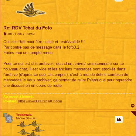
Re: RDV Tchat du Fofo
M
06 01 2017, 23:52
e
s
Oui c'est fait pour être utilisé et testé/validé !!!
s
Par contre pas de message dans le fofo3.2
a
g
Faites-moi un compte-rendu.
e
Pour ce qui est des archives, quand on arrive / se reconnecte sur ce
nouveau chat, il est vide et les anciens messages sont stockés dans
l'archive (d'après ce que j'ai compris); c'est à moi de définir combien de
messages je veux archiver; ça permet de relire l'historique pour reprendre
une discussion en cours de route
Au revoir, à bientôt
Routard,
https://www.LesCitesdOr.com
Yodakoala
Maître Shaolin