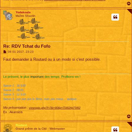
Yodakoala
Maître Shaolin
Re: RDV Tchat du Fofo
M
06 01 2017, 23:23
e
s
Faut demander à Routard ou à un modo si c'est possible.
s
a
g
e
Le présent, le plus
important
des temps. Profitons-en !
Saison 1 : 18.5/20
Saison 2 : 08/20
Saison 3 : 12.5/20
Saison 4 : pas pire que la 3ème, mais pas mieux... quoique...
Ma présentation :
viewtopic.php?f=7&t=80&p=75462#p75462
Ex : Akaroizis
Routard
Grand prêtre de la Cité - Webmaster