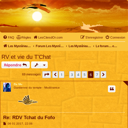
FAQ
Règles
LesCitesdOr.com
S’enregistrer
Connexion
Les Mystérieuses Cités d'Or - LesCitesdOr.com
Forum Les Mystérieuses Cités d'Or
Les Mystérieuses Cités d'Or
Le forum… entre membres
RV et vie du T'Chat
Répondre
Page
6
sur
7
1
3
4
5
6
7
Précédente
Suivante
69 messages
…
Ra Mu
Gardienne du temple - Modératrice
Re: RDV Tchat du Fofo
M
06 01 2017, 22:06
e