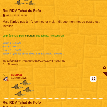
Re: RDV Tchat du Fofo
M
07 01 2017, 18:52
e
s
Mais j'arrive pas à m'y connecter moi, il dit que mon mot de passe est
s
invalide ...
a
g
e
Le présent, le plus
important
des temps. Profitons-en !
Saison 1 : 18.5/20
Saison 2 : 08/20
Saison 3 : 12.5/20
Saison 4 : pas pire que la 3ème, mais pas mieux... quoique...
Ma présentation :
viewtopic.php?f=7&t=80&p=75462#p75462
Ex : Akaroizis
COBRA11
Guerrier Maya
Re: RDV Tchat du Fofo
M
07 01 2017, 18:59