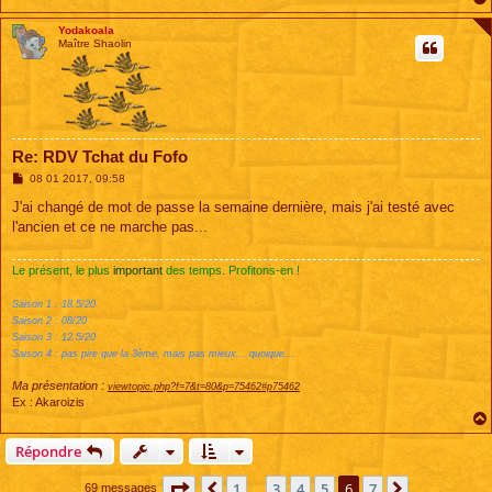
Yodakoala
Maître Shaolin
Re: RDV Tchat du Fofo
M
08 01 2017, 09:58
e
s
J'ai changé de mot de passe la semaine dernière, mais j'ai testé avec
s
l'ancien et ce ne marche pas...
a
g
e
Le présent, le plus
important
des temps. Profitons-en !
Saison 1 : 18.5/20
Saison 2 : 08/20
Saison 3 : 12.5/20
Saison 4 : pas pire que la 3ème, mais pas mieux... quoique...
Ma présentation :
viewtopic.php?f=7&t=80&p=75462#p75462
Ex : Akaroizis
Répondre
Page
6
sur
7
1
3
4
5
6
7
Précédente
Suivante
69 messages
…