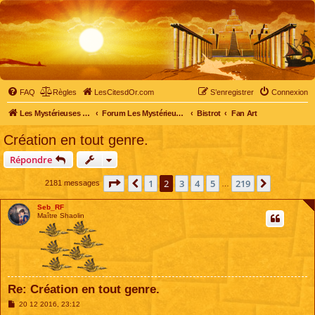
FAQ
Règles
LesCitesdOr.com
S’enregistrer
Connexion
Les Mystérieuses Cités d'Or - LesCitesdOr.com
Forum Les Mystérieuses Cités d'Or
Bistrot
Fan Art
Création en tout genre.
Répondre
Page
2
sur
219
1
2
3
4
5
219
Précédente
Suivante
2181 messages
…
Seb_RF
Maître Shaolin
Re: Création en tout genre.
M
20 12 2016, 23:12
e