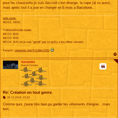
s
pour les chaussette je suis daccord c'est étrange, la cape j'ai vu aussi,
s
mais après tout il a pue en changer en 6 mois a Barcelone...
a
g
e
note serie:
MCO1: 18/20
Trahison/Insulte totale:
MCO2: 9/20
MCO3: 4/20
MCO4: 3/20 (et je suis "gentil" par ce qu'il y a les effets visuels)
Fanarts:
viewtopic.php?f=14&t=2301
TEEGER59
Grand Condor
Re: Création en tout genre.
M
20 12 2016, 23:20
e
s
Comme quoi, j'aurai très bien pu garder les vêtements d'origine....mais
s
bon....
a
g
e