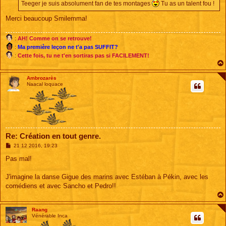
Teeger je suis absolument fan de tes montages
Tu as un talent fou !
g
e
Merci beaucoup Smilemma!
:
AH! Comme on se retrouve!
:
Ma première leçon ne t'a pas SUFFIT?
:
Cette fois, tu ne t'en sortiras pas si FACILEMENT!
Ambrozarès
Naacal loquace
Re: Création en tout genre.
M
21 12 2016, 19:23
e
s
Pas mal!
s
a
g
J'imagine la danse Gigue des marins avec Estéban à Pékin, avec les
e
comédiens et avec Sancho et Pedro!!
Raang
Vénérable Inca