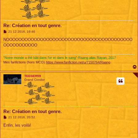
Re: Création en tout genre.
M
21 12 2016, 19:46
e
s
NOOOOOOOOOOOOOOOOOOOOOOOOOOOOOOOOOOOOOOOOO
s
OOOOOOOOOOO
a
g
e
"Notre monde a été bâti dans l'or et dans le sang"-Raang alias Rayan, 2017
Mes fanfictions (hors MCO)
https://www.fanfiction.net/u/7150764/Raang
TEEGER59
Grand Condor
Re: Création en tout genre.
M
21 12 2016, 20:52
e
s
Enfin, les voilà!
s
a
g