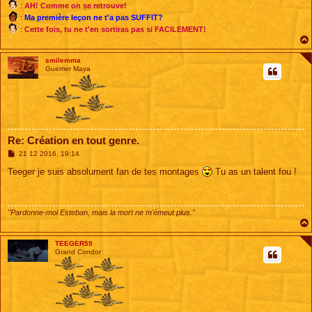
:
AH! Comme on se retrouve!
:
Ma première leçon ne t'a pas SUFFIT?
:
Cette fois, tu ne t'en sortiras pas si FACILEMENT!
smilemma
Guerrier Maya
Re: Création en tout genre.
M
21 12 2016, 19:14
e
s
Teeger je suis absolument fan de tes montages
Tu as un talent fou !
s
a
g
e
"Pardonne-moi Esteban, mais la mort ne m'émeut plus."
TEEGER59
Grand Condor