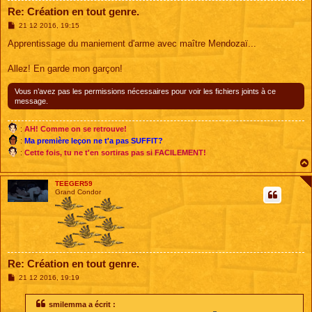
Re: Création en tout genre.
M
21 12 2016, 19:15
e
s
Apprentissage du maniement d'arme avec maître Mendozaï...
s
a
g
Allez! En garde mon garçon!
e
Vous n’avez pas les permissions nécessaires pour voir les fichiers joints à ce
message.
:
AH! Comme on se retrouve!
:
Ma première leçon ne t'a pas SUFFIT?
:
Cette fois, tu ne t'en sortiras pas si FACILEMENT!
TEEGER59
Grand Condor
Re: Création en tout genre.
M
21 12 2016, 19:19
e
s
s
smilemma a écrit :
a