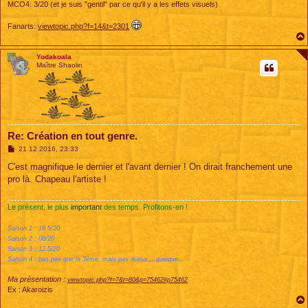
MCO4: 3/20 (et je suis "gentil" par ce qu'il y a les effets visuels)
Fanarts:
viewtopic.php?f=14&t=2301
Yodakoala
Maître Shaolin
Re: Création en tout genre.
M
21 12 2016, 23:33
e
s
C'est magnifique le dernier et l'avant dernier ! On dirait franchement une
s
pro là. Chapeau l'artiste !
a
g
e
Le présent, le plus
important
des temps. Profitons-en !
Saison 1 : 18.5/20
Saison 2 : 08/20
Saison 3 : 12.5/20
Saison 4 : pas pire que la 3ème, mais pas mieux... quoique...
Ma présentation :
viewtopic.php?f=7&t=80&p=75462#p75462
Ex : Akaroizis