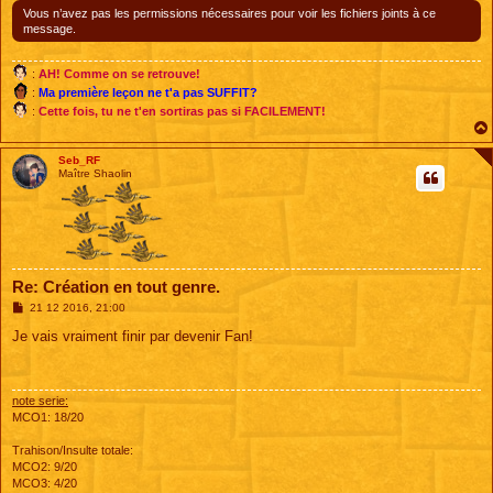
e
Vous n’avez pas les permissions nécessaires pour voir les fichiers joints à ce
message.
:
AH! Comme on se retrouve!
:
Ma première leçon ne t'a pas SUFFIT?
:
Cette fois, tu ne t'en sortiras pas si FACILEMENT!
Seb_RF
Maître Shaolin
Re: Création en tout genre.
M
21 12 2016, 21:00
e
s
Je vais vraiment finir par devenir Fan!
s
a
g
e
note serie:
MCO1: 18/20
Trahison/Insulte totale:
MCO2: 9/20
MCO3: 4/20