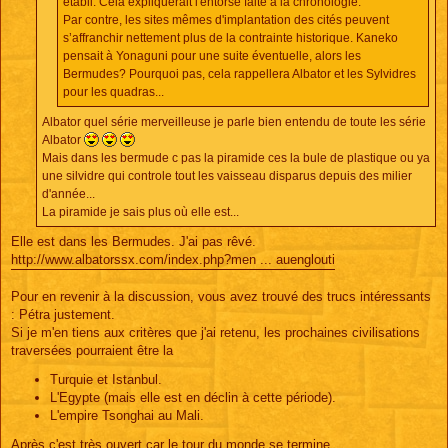
établi. Cela expliquerait l'entorse faite à la chronologie.
Par contre, les sites mêmes d'implantation des cités peuvent
s’affranchir nettement plus de la contrainte historique. Kaneko
pensait à Yonaguni pour une suite éventuelle, alors les
Bermudes? Pourquoi pas, cela rappellera Albator et les Sylvidres
pour les quadras...
Albator quel série merveilleuse je parle bien entendu de toute les série
Albator
Mais dans les bermude c pas la piramide ces la bule de plastique ou ya
une silvidre qui controle tout les vaisseau disparus depuis des milier
d'année...
La piramide je sais plus où elle est...
Elle est dans les Bermudes. J'ai pas rêvé.
http://www.albatorssx.com/index.php?men ... auenglouti
Pour en revenir à la discussion, vous avez trouvé des trucs intéressants
: Pétra justement.
Si je m'en tiens aux critères que j'ai retenu, les prochaines civilisations
traversées pourraient être la
Turquie et Istanbul.
L'Egypte (mais elle est en déclin à cette période).
L'empire Tsonghai au Mali.
Après c'est très ouvert car le tour du monde se termine.