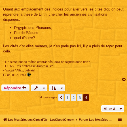
Quant aux emplacement des indices pour aller vers les cités d'or, on peut
reprendre la thèse de Lilith: chercher les anciennes civilisations
disparues:
l'Egypte des Pharaons,
l'Ile de Pâques...
quoi d'autre?
Les cités d'or elles mêmes, je n'en parle pas ici, il y a plein de
topic
pour
cela.
- On s'est tout de même embrassés, cela ne signifie donc rien?
- HEIN? T'as embrassé Ambrosius?
- *soupir* Allez, déblaie!
HOP HOP HOP!
Répondre
1
2
3
4
Précédente
34 messages
Aller à
Les Mystérieuses Cités d'Or - LesCitesdOr.com
Forum Les Mystérieuses Cités d'Or