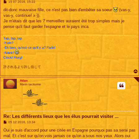
M
15 07 2016, 15:22
e
s
dit-donc mauvaise fille, ce n'est pas bien d'embêter sa soeur
(vas-y,
s
vas-y, continue! x-)).
a
g
Je m'étais dit que les 7 merveilles auraient été trop simples mais je
e
pense qu'il faut garder l'espagne et le pays inca.
Tap, tap, tap
-Hein?
-Eh bien, qu'est-ce qu'il y a? Parle!
-Niark!
Clock! Hurg!
許されるより許し信じて
Atlan
Marin taciturne
Re: Les différents lieux que les élus pourrait visiter ...
M
05 12 2016, 13:34
e
s
Oui je suis d'accord pour une citée en Espagne pourquoi pas sa serai pas
s
mal. Et c'est sur qu'on vois jamais ce qu'on a sous nos yeux. Alors oui
a