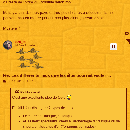
g
ca reste de l'ordre du Possible selon moi.
e
Mais y'a tant d'autres pays et très peu de cités à découvrir, ils ne
peuvent pas en mettre partout non plus alors ça reste à voir.
Mystère ?
Seb_RF
Maître Shaolin
Re: Les différents lieux que les élus pourrait visiter ...
M
05 12 2016, 18:07
e
s
s
Ra Mu a écrit :
a
C'est une excellente idée de
topic
.
g
e
En fait il faut distinguer 2 types de lieux.
Le cadre de l'intrigue, historique,
et les lieux spéculatifs, chers à l'archéologie fantastique où se
situeraient les cités d'or (Yonaguni, bermudes)