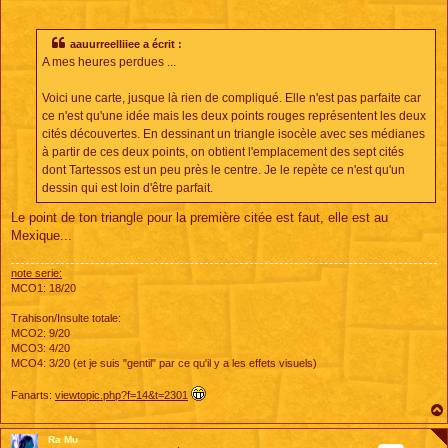
aauurreelliiee a écrit :
A mes heures perdues ...
Voici une carte, jusque là rien de compliqué. Elle n'est pas parfaite car
ce n'est qu'une idée mais les deux points rouges représentent les deux
cités découvertes. En dessinant un triangle isocèle avec ses médianes
à partir de ces deux points, on obtient l'emplacement des sept cités
dont Tartessos est un peu près le centre. Je le repète ce n'est qu'un
dessin qui est loin d'être parfait.
Le point de ton triangle pour la première citée est faut, elle est au
Mexique...
note serie:
MCO1: 18/20
Trahison/Insulte totale:
MCO2: 9/20
MCO3: 4/20
MCO4: 3/20 (et je suis "gentil" par ce qu'il y a les effets visuels)
Fanarts:
viewtopic.php?f=14&t=2301
Ra Mu