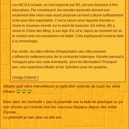
Les MCO à la base, et c'est respecté par BS, est une émission à fins
éducatives. Par conséquent, les mondes traversés doivent non
seulement être réels mais aussi proposer un fond culturel suffisamment
riche pour être exploitable. C'est la raison pour laquelle Kaneko a
choisi le nouveau monde sur le point de basculer. De même, BS a
choisi le Chine des Ming, à son âge d'or, et le Japon au moment clé où
le contact avec les européens est établi. Cela expliquerait l'entorse faite
à la chronologie.
Par contre, les sites mêmes d'implantation des cités peuvent
s’affranchir nettement plus de la contrainte historique. Kaneko pensait à
Yonaguni pour une suite éventuelle, alors les Bermudes? Pourquoi
pas, cela rappellera Albator et les Sylvidres pour les quadras...
[ Image Externe ]
Albator quel série merveilleuse je parle bien entendu de toute les série
Albator
Mais dans les bermude c pas la piramide ces la bule de plastique ou ya
une silvidre qui controle tout les vaisseau disparus depuis des milier
d'année...
La piramide je sais plus où elle est...