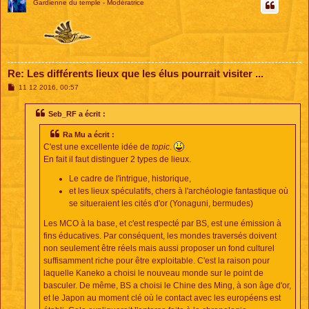
Gardienne du temple - Modératrice
Re: Les différents lieux que les élus pourrait visiter ...
M
11 12 2016, 00:57
e
s
s
Seb_RF a écrit :
a
g
Ra Mu a écrit :
e
C'est une excellente idée de
topic
.
En fait il faut distinguer 2 types de lieux.
Le cadre de l'intrigue, historique,
et les lieux spéculatifs, chers à l'archéologie fantastique où
se situeraient les cités d'or (Yonaguni, bermudes)
Les MCO à la base, et c'est respecté par BS, est une émission à
fins éducatives. Par conséquent, les mondes traversés doivent
non seulement être réels mais aussi proposer un fond culturel
suffisamment riche pour être exploitable. C'est la raison pour
laquelle Kaneko a choisi le nouveau monde sur le point de
basculer. De même, BS a choisi le Chine des Ming, à son âge d'or,
et le Japon au moment clé où le contact avec les européens est