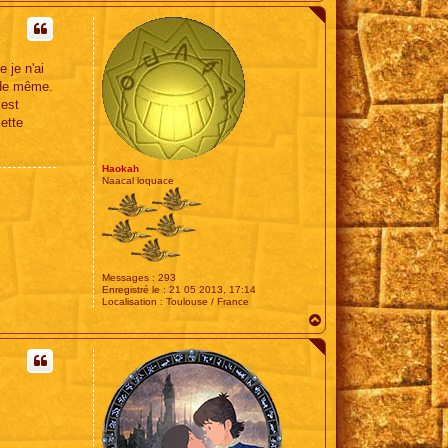
a
u
t
 je n'ai
 de même.
 est
ette
Haokah
Naacal loquace
Messages :
293
Enregistré le :
21 05 2013, 17:14
Localisation :
Toulouse / France
H
a
u
t