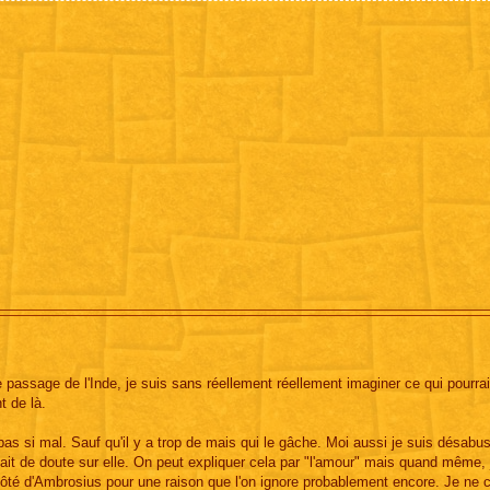
le passage de l'Inde, je suis sans réellement réellement imaginer ce qui pourrai
t de là.
as si mal. Sauf qu'il y a trop de mais qui le gâche. Moi aussi je suis désabu
it de doute sur elle. On peut expliquer cela par "l'amour" mais quand même, 
 côté d'Ambrosius pour une raison que l'on ignore probablement encore. Je ne 