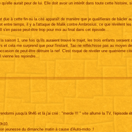
qu'elle aurait peur de lui. Elle doit avoir un intérêt dans toute cette histoire, s
out due à cette fin où la cité apparaît de manière que je qualifierais de bâcler a
 et entre temps, il y a l'attaque de Malik contre Ambrosius, ce que révèlent les 
 Il s'en passe peut-être trop pour moi au final dans cet épisode...
a saison 1, une fois qu'ils auraient trouvé le trajet, les trois enfants seraient 
oirs et cela me surprend que pour l'instant, Tao ne réfléchisse pas au moyen de
ccasion de peut-être détruire la nef. C'est risqué de révéler une quatrième cit
 vienne les rejoindre...
endormi jusqu'à 9h46 et là j'ai crié : "merde !!! " vite allumé la TV, l'épisode ét
0h10,
ssion jeunesse du dimanche matin à cause d'Auto-moto :!