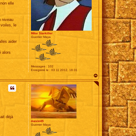
inon elle
u niveau
voiles, le
Mike Starkiller
Guerrier Maya
allés aider
é alors
Messages :
102
Enregistré le :
03 11 2012, 18:31
H
a
u
t
ait déjà
mavie45
Guerrier Maya