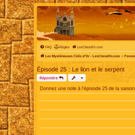
FAQ
Règles
LesCitesdOr.com
Les Mystérieuses Cités d'Or - LesCitesdOr.com
Forum 
Épisode 25 : Le lion et le serpent
Répondre
Donnez une note à l'épisode 25 de la saison