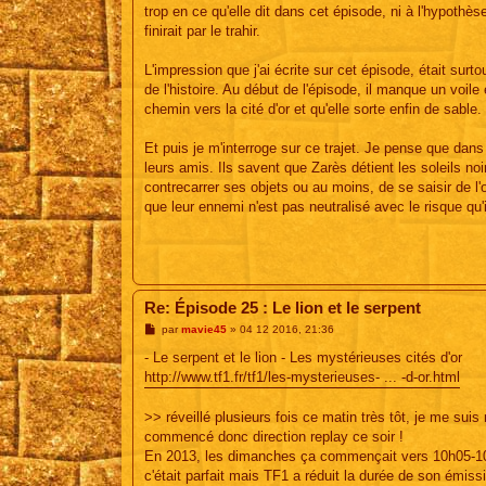
trop en ce qu'elle dit dans cet épisode, ni à l'hypothèse 
finirait par le trahir.
L'impression que j'ai écrite sur cet épisode, était surt
de l'histoire. Au début de l'épisode, il manque un voile
chemin vers la cité d'or et qu'elle sorte enfin de sable.
Et puis je m'interroge sur ce trajet. Je pense que dans l
leurs amis. Ils savent que Zarès détient les soleils n
contrecarrer ses objets ou au moins, de se saisir de l'o
que leur ennemi n'est pas neutralisé avec le risque qu'il
Re: Épisode 25 : Le lion et le serpent
M
par
mavie45
»
04 12 2016, 21:36
e
s
- Le serpent et le lion - Les mystérieuses cités d'or
s
http://www.tf1.fr/tf1/les-mysterieuses- ... -d-or.html
a
g
e
>> réveillé plusieurs fois ce matin très tôt, je me suis r
commencé donc direction replay ce soir !
En 2013, les dimanches ça commençait vers 10h05-1
c'était parfait mais TF1 a réduit la durée de son émi