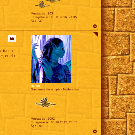
Messages :
165
Enregistré le :
28 11 2016, 21:35
Âge :
27
H
a
u
t
r (enfin
ce, ou du
Ra Mu
Gardienne du temple - Modératrice
Messages :
2092
Enregistré le :
06 10 2013, 20:52
Âge :
51
H