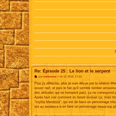
Re: Épisode 25 : Le lion et le serpent
M
par
smilemma
»
04 12 2016, 17:02
e
s
Plus j'y réfléchis, plus je suis déçue par la relation
s
assez naïf, et puis le fait qu'il semble tomber amoure
a
g
des attitudes qui ne trompent pas), ça ne correspond p
e
Après faut voir comment ils feront évoluer ça, mais bo
"mythe Mendoza", qui est de base un personnage très 
ont eu tendance à en faire un personnage beaucoup p