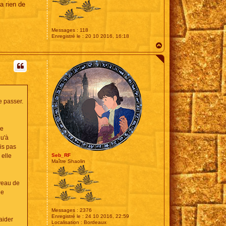
a rien de
Messages :
118
Enregistré le :
20 10 2016, 16:18
H
a
u
t
e passer.
ue
qu'à
is pas
 elle
Seb_RF
Maître Shaolin
iveau de
le
Messages :
2376
Enregistré le :
24 10 2016, 22:59
 aider
Localisation :
Bordeaux