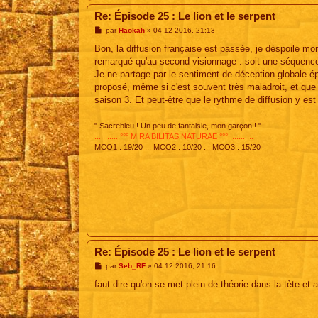
Re: Épisode 25 : Le lion et le serpent
M
par
Haokah
»
04 12 2016, 21:13
e
s
Bon, la diffusion française est passée, je déspoile mo
s
remarqué qu'au second visionnage : soit une séquence
a
g
Je ne partage par le sentiment de déception globale épr
e
proposé, même si c'est souvent très maladroit, et qu
saison 3. Et peut-être que le rythme de diffusion y est
" Sacrebleu ! Un peu de fantaisie, mon garçon ! "
............°°° MIRA BILITAS NATURAE °°°............
MCO1 : 19/20 ... MCO2 : 10/20 ... MCO3 : 15/20
Re: Épisode 25 : Le lion et le serpent
M
par
Seb_RF
»
04 12 2016, 21:16
e
s
faut dire qu'on se met plein de théorie dans la tète et a
s
a
g
e