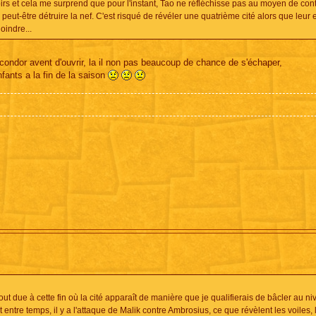
noirs et cela me surprend que pour l'instant, Tao ne réfléchisse pas au moyen de con
 peut-être détruire la nef. C'est risqué de révéler une quatrième cité alors que leur
oindre...
e condor avent d'ouvrir, la il non pas beaucoup de chance de s'échaper,
fants a la fin de la saison
rtout due à cette fin où la cité apparaît de manière que je qualifierais de bâcler au n
t entre temps, il y a l'attaque de Malik contre Ambrosius, ce que révèlent les voiles, 