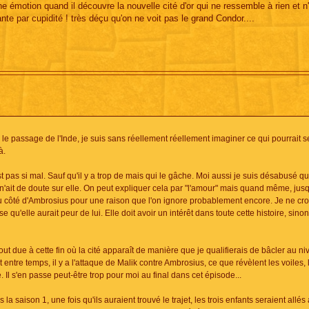
 émotion quand il découvre la nouvelle cité d'or qui ne ressemble à rien et n'
e par cupidité ! très déçu qu'on ne voit pas le grand Condor....
s le passage de l'Inde, je suis sans réellement réellement imaginer ce qui pourrait s
à.
 pas si mal. Sauf qu'il y a trop de mais qui le gâche. Moi aussi je suis désabusé q
'ait de doute sur elle. On peut expliquer cela par "l'amour" mais quand même, jus
du côté d'Ambrosius pour une raison que l'on ignore probablement encore. Je ne cro
e qu'elle aurait peur de lui. Elle doit avoir un intérêt dans toute cette histoire, sinon
rtout due à cette fin où la cité apparaît de manière que je qualifierais de bâcler au n
t entre temps, il y a l'attaque de Malik contre Ambrosius, ce que révèlent les voiles, 
e. Il s'en passe peut-être trop pour moi au final dans cet épisode...
la saison 1, une fois qu'ils auraient trouvé le trajet, les trois enfants seraient allés