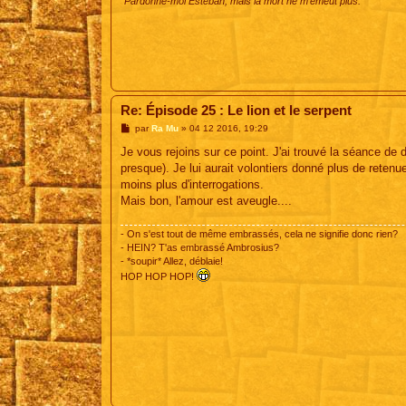
"Pardonne-moi Esteban, mais la mort ne m'émeut plus."
Re: Épisode 25 : Le lion et le serpent
M
par
Ra Mu
»
04 12 2016, 19:29
e
s
Je vous rejoins sur ce point. J'ai trouvé la séance de
s
presque). Je lui aurait volontiers donné plus de retenu
a
g
moins plus d'interrogations.
e
Mais bon, l'amour est aveugle....
- On s'est tout de même embrassés, cela ne signifie donc rien?
- HEIN? T'as embrassé Ambrosius?
- *soupir* Allez, déblaie!
HOP HOP HOP!