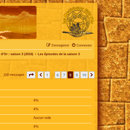
S’enregistrer
Connexion
d'Or : saison 3 (2016)
Les épisodes de la saison 3
Page
8
sur
10
1
6
7
8
9
10
Précédente
Suivante
100 messages
…
4%
4%
Aucun vote
4%