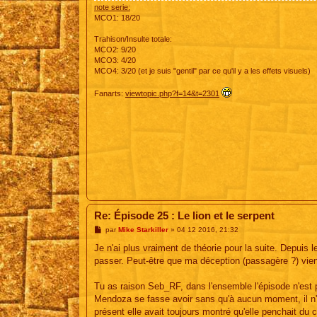
note serie:
MCO1: 18/20
Trahison/Insulte totale:
MCO2: 9/20
MCO3: 4/20
MCO4: 3/20 (et je suis "gentil" par ce qu'il y a les effets visuels)
Fanarts:
viewtopic.php?f=14&t=2301
Re: Épisode 25 : Le lion et le serpent
M
par
Mike Starkiller
»
04 12 2016, 21:32
e
s
Je n'ai plus vraiment de théorie pour la suite. Depuis 
s
passer. Peut-être que ma déception (passagère ?) vien
a
g
e
Tu as raison Seb_RF, dans l'ensemble l'épisode n'est p
Mendoza se fasse avoir sans qu'à aucun moment, il n'a
présent elle avait toujours montré qu'elle penchait du