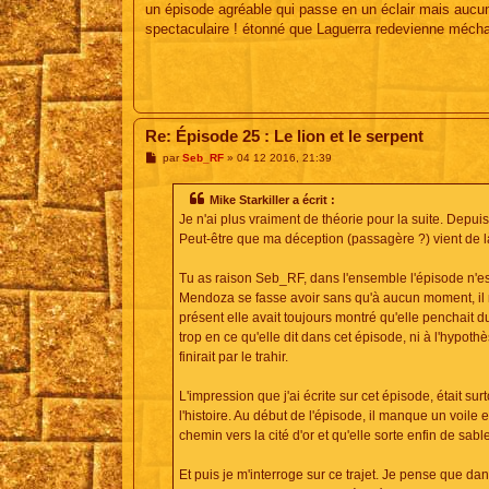
un épisode agréable qui passe en un éclair mais aucune
spectaculaire ! étonné que Laguerra redevienne méchant
Re: Épisode 25 : Le lion et le serpent
M
par
Seb_RF
»
04 12 2016, 21:39
e
s
s
Mike Starkiller a écrit :
a
Je n'ai plus vraiment de théorie pour la suite. Depui
g
e
Peut-être que ma déception (passagère ?) vient de l
Tu as raison Seb_RF, dans l'ensemble l'épisode n'est
Mendoza se fasse avoir sans qu'à aucun moment, il n
présent elle avait toujours montré qu'elle penchait 
trop en ce qu'elle dit dans cet épisode, ni à l'hypothès
finirait par le trahir.
L'impression que j'ai écrite sur cet épisode, était su
l'histoire. Au début de l'épisode, il manque un voile e
chemin vers la cité d'or et qu'elle sorte enfin de sabl
Et puis je m'interroge sur ce trajet. Je pense que dans 