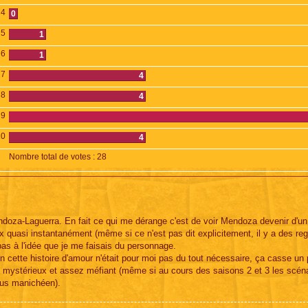
4
0
5
1
6
1
7
4
8
4
9
10
4
Nombre total de votes :
28
 Mendoza-Laguerra. En fait ce qui me dérange c'est de voir Mendoza devenir d'u
ux quasi instantanément (même si ce n'est pas dit explicitement, il y a des reg
as à l'idée que je me faisais du personnage.
n cette histoire d'amour n'était pour moi pas du tout nécessaire, ça casse un 
mystérieux et assez méfiant (même si au cours des saisons 2 et 3 les scéna
lus manichéen).