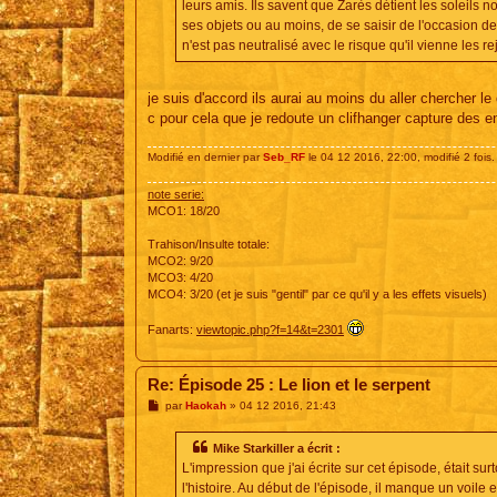
leurs amis. Ils savent que Zarès détient les soleils 
ses objets ou au moins, de se saisir de l'occasion de
n'est pas neutralisé avec le risque qu'il vienne les rej
je suis d'accord ils aurai au moins du aller chercher l
c pour cela que je redoute un clifhanger capture des en
Modifié en dernier par
Seb_RF
le 04 12 2016, 22:00, modifié 2 fois.
note serie:
MCO1: 18/20
Trahison/Insulte totale:
MCO2: 9/20
MCO3: 4/20
MCO4: 3/20 (et je suis "gentil" par ce qu'il y a les effets visuels)
Fanarts:
viewtopic.php?f=14&t=2301
Re: Épisode 25 : Le lion et le serpent
M
par
Haokah
»
04 12 2016, 21:43
e
s
s
Mike Starkiller a écrit :
a
L'impression que j'ai écrite sur cet épisode, était su
g
e
l'histoire. Au début de l'épisode, il manque un voile e