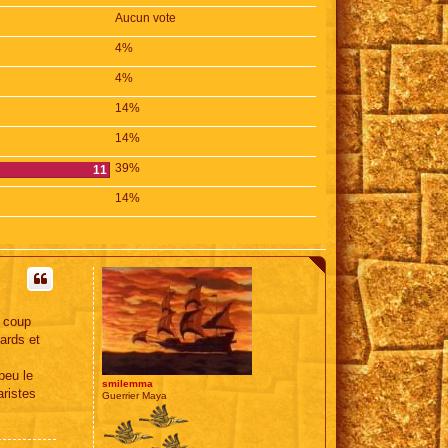
Aucun vote
4%
4%
14%
14%
39%
11
14%
n coup
ards et
peu le
smilemma
ristes
Guerrier Maya