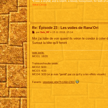
"It was a skyfall, and a rebirth, a bloody honeymoon, for both of u
Yokai Circus
Re: Épisode 23 : Les voiles de Rana'Ori
M
par
Seb_RF
»
15 11 2016, 15:14
e
s
Moi j'ai hâte de voir quand ils véron le condor à coter 
s
Surtout la tête qu'il feront
a
g
e
note serie:
MCO1: 18/20
Trahison/Insulte totale:
MCO2: 9/20
MCO3: 4/20
MCO4: 3/20 (et je suis "gentil" par ce qu'il y a les effets visuels)
Fanarts:
viewtopic.php?f=14&t=2301