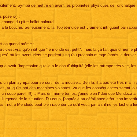
facilement. Sympa de mettre en avant les propriétés physiques de l'orichalque 
s posé x-) ;
 change du pitre ballot-balourd...
 à la bouche. Sérieusement, là, l'objet-indice est vraiment intriguant par rappo
ration quand même :
 c'est vrai qu'on dit que "le monde est petit", mais là ça fait quand même p
ues" où les aventuriers se perdent jusqu'au prochain mirage (après le dernier 
e avoir l'impression qu'elle a le don d'ubiquité (elle les rattrape très vite, les
 un plan sympa pour se sortir de la mouise... Ben là, il a pas été très malin 
oles, vu qu'ils ont des machines volantes, vu que les conséquences seront lou
e un coup pareil !!!)... Mais en même temps, j'aime bien l'idée que Mendoza ai
'urgence de la situation. Du coup, j'apprécie sa défaillance et/ou son impert
ités : notre Mendodo peut bien raconter ce qu'il veut, jamais il ne les lâchera le