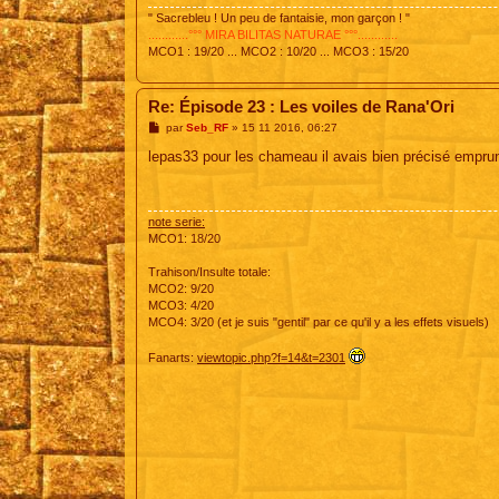
" Sacrebleu ! Un peu de fantaisie, mon garçon ! "
............°°° MIRA BILITAS NATURAE °°°............
MCO1 : 19/20 ... MCO2 : 10/20 ... MCO3 : 15/20
Re: Épisode 23 : Les voiles de Rana'Ori
M
par
Seb_RF
»
15 11 2016, 06:27
e
s
lepas33 pour les chameau il avais bien précisé emprun
s
a
g
e
note serie:
MCO1: 18/20
Trahison/Insulte totale:
MCO2: 9/20
MCO3: 4/20
MCO4: 3/20 (et je suis "gentil" par ce qu'il y a les effets visuels)
Fanarts:
viewtopic.php?f=14&t=2301