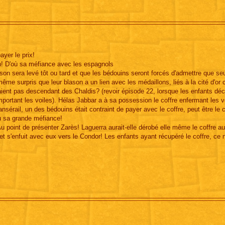
ayer le prix!
n! D'où sa méfiance avec les espagnols
son sera levé tôt ou tard et que les bédouins seront forcés d'admettre que seu
e même surpris que leur blason a un lien avec les médaillons, liés à la cité d'or
aient pas descendant des Chaldis? (revoir épisode 22, lorsque les enfants déch
portant les voiles). Hélas Jabbar a à sa possession le coffre enfermant les v
sérail, un des bédouins était contraint de payer avec le coffre, peut être le 
où sa grande méfiance!
u point de présenter Zarès! Laguerra aurait-elle dérobé elle même le coffre a
 et s'enfuit avec eux vers le Condor! Les enfants ayant récupéré le coffre, ce 