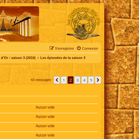
S’enregistrer
Connexion
d'Or : saison 3 (2016)
Les épisodes de la saison 3
1
2
3
4
5
Précédente
Suivante
43 messages
Aucun vote
Aucun vote
Aucun vote
Aucun vote