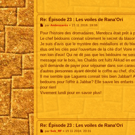
Re: Épisode 23 : Les voiles de Rana'Ori
M
par
Ambrozarès
»
15 11 2016, 19:06
e
s
Pour l'histoire des dromadaires, Mendoza était prêt à p
s
Le chef bédouins connait sûrement le secret du blaso
a
g
Je suis d'avis que le mystère des médaillons et du bla
e
élus ont les clés pour l'ouverture de la cité d'or! Voir
non loin d'eux! Qui ne dit pas que les bédouins ne ser
message sur le bois, les Chaldis ont fuits Akkad en em
qu'il demande de payer pour séjourner dans son caravan
d'autres personnes ayant dérobé le coffre au chef, d'
Il me semble que Laguerra connait très bien Jabbar!! A
bedouins pour l'offrir à Jabbar? Elle sauve les enfants
pour rien!
Vivement lundi pour en savoir plus!
Re: Épisode 23 : Les voiles de Rana'Ori
M
par
Seb_RF
»
15 11 2016, 20:31
e