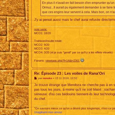
En plus il n'avait en fait besoin d'en emprunter qu'
Ormuz...Il aurait pu également demander à se faire 
que ces engins leur servent à cela. Mais bon, on n'au
J'y ai pensé aussi mais le chef aurai refusée directeme
note serie:
MCO1: 18/20
Trahison/Insulte totale:
MCO2: 9/20
MCO3: 4/20
MCO4: 3/20 (et je suis "gentil" par ce qu'il y a les effets visuels)
Fanarts:
viewtopic.php?f=14&t=2301
Re: Épisode 23 : Les voiles de Rana'Ori
M
par
nonoko
»
15 11 2016, 12:52
e
s
Je trouve étrange que Mendoza ne cherche pas à en sav
s
pas tous les jours, à moins qu'il ne soit blasé...sacha
a
g
sérieuse: d'où ces bédouins tiennent-ils leur technologi
e
du chef.
"On savoure mieux ce qu'on a désiré plus longtemps, n'est-ce 
Unagikami mon amour