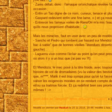
- Zarès défait, donc : l'arnaque or/orichalque révélée 
occasion ;
- Enfin un Tao digne de ce nom, curieux, tenace et plu
- Gaspard redevient enfin une fine lame, x-) et ça nous
- Entrevoir les fameux voiles de Rana'Ori m'a mis l'eau
qu'ils nous proposent d'habitude...
Mais les miracles, faut en user avec un peu de modé
- Sancho et Pedro qui tombent par hasard sur Mendoza :
bac à sable" que de bonnes vieilles "étendues désertiq
gauche)...
- Laguerra vive comme l'éclair au point qu'on peut presqu
où alors il y a un truc que j'ai pas vu ?!).
Et Mendoza, le mec posé à la tête froide, avec toujours
histoire de vol de dromadaires (vu la valeur des besti
que, m****, Malik il est trop sympa pour qu'on lui fass
valser les exigences morales en se rendant compte de l
et/ou sa traitrise forcée. Et ça redéfinit bien ses prior
mômes ! :->
[post édité en "déspoilé" après diffusion française!]
x-)
Modifié en dernier par
Haokah
le 20 11 2016, 16:48, modifié 1 fois.