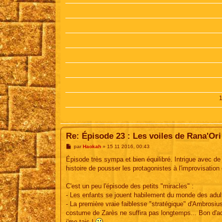
Re: Épisode 23 : Les voiles de Rana'Ori
M
par
Haokah
»
15 11 2016, 00:43
e
s
Épisode très sympa et bien équilibré. Intrigue avec de
s
histoire de pousser les protagonistes à l'improvisation e
a
g
e
C'est un peu l'épisode des petits "miracles" :
- Les enfants se jouent habilement du monde des adulte
- La première vraie faiblesse "stratégique" d'Ambrosius 
costume de Zarès ne suffira pas longtemps... Bon d'ac
j'me tais !