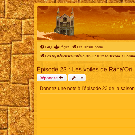
FAQ
Règles
LesCitesdOr.com
Les Mystérieuses Cités d'Or - LesCitesdOr.com
Forum 
Épisode 23 : Les voiles de Rana'Ori
Répondre
Donnez une note à l'épisode 23 de la saison