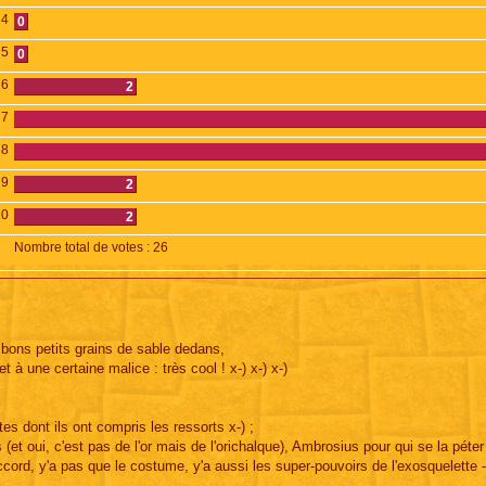
4
0
5
0
6
2
7
8
9
2
10
2
Nombre total de votes :
26
 bons petits grains de sable dedans,
t à une certaine malice : très cool ! x-) x-) x-)
s dont ils ont compris les ressorts x-) ;
(et oui, c'est pas de l'or mais de l'orichalque), Ambrosius pour qui se la péter
cord, y'a pas que le costume, y'a aussi les super-pouvoirs de l'exosquelette 