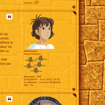
C
Contact :
o
H
n
t
a
a
u
c
t
t
e
r
S
e
b
ls les
_
R
 cachée
F
iffrent le
oiles! Vu
chef ou
Ambrozarès
Naacal loquace
u chef
n'est pas
Messages :
349
Enregistré le :
11 01 2014, 23:52
Localisation :
Cuesmes (Belgique)
Âge :
51
H
a
u
t