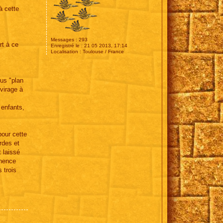
à cette
Messages :
293
rt à ce
Enregistré le :
21 05 2013, 17:14
Localisation :
Toulouse / France
lus "plan
virage à
 enfants,
pour cette
rdes et
t laissé
inence
s trois