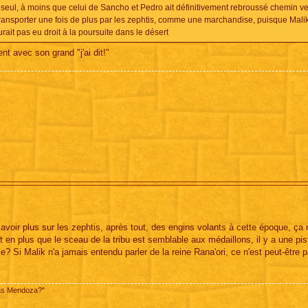
un seul, à moins que celui de Sancho et Pedro ait définitivement rebroussé chemin v
transporter une fois de plus par les zephtis, comme une marchandise, puisque Mali
rait pas eu droit à la poursuite dans le désert
nt avec son grand "j'ai dit!"
oir plus sur les zephtis, après tout, des engins volants à cette époque, ça 
nt en plus que le sceau de la tribu est semblable aux médaillons, il y a une pis
e? Si Malik n'a jamais entendu parler de la reine Rana'ori, ce n'est peut-être 
pas Mendoza?"