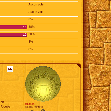
Aucun vote
Aucun vote
8%
38%
10
38%
10
8%
8%
 en
Haokah
- Ooups,
Naacal loquace