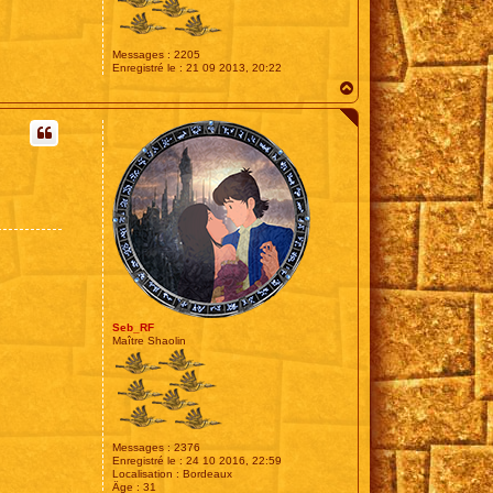
Messages :
2205
Enregistré le :
21 09 2013, 20:22
H
a
u
t
Seb_RF
Maître Shaolin
Messages :
2376
Enregistré le :
24 10 2016, 22:59
Localisation :
Bordeaux
Âge :
31