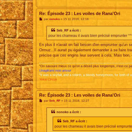
Re: Épisode 23 : Les voiles de Rana'Ori
M
par
nonoko
»
15 11 2016, 12:18
e
s
s
Seb_RF a écrit :
a
pour les chameau il avais bien précisé emprunter ^^
g
e
En plus il n'avait en fait besoin d'en emprunter qu'un
Ormuz...Il aurait pu également demander à se faire tr
précise que ces engins leur servent à cela. Mais bon, o
"On savoure mieux ce qu'on a désiré plus longtemps, n'est-ce 
Unagikami mon amour
"It was a skyfall, and a rebirth, a bloody honeymoon, for both of u
Yokai Circus
Re: Épisode 23 : Les voiles de Rana'Ori
M
par
Seb_RF
»
15 11 2016, 12:27
e
s
s
nonoko a écrit :
a
g
Seb_RF a écrit :
e
pour les chameau il avais bien précisé emprunte