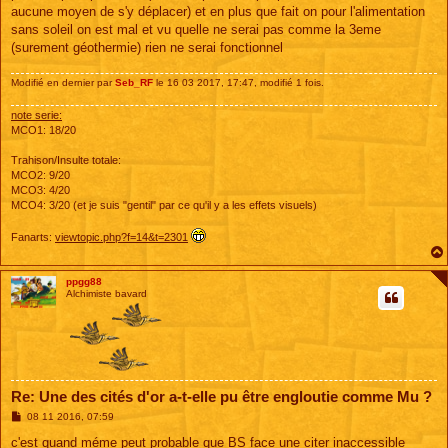
g
aucune moyen de s'y déplacer) et en plus que fait on pour l'alimentation
e
sans soleil on est mal et vu quelle ne serai pas comme la 3eme
(surement géothermie) rien ne serai fonctionnel
Modifié en dernier par
Seb_RF
le 16 03 2017, 17:47, modifié 1 fois.
note serie:
MCO1: 18/20
Trahison/Insulte totale:
MCO2: 9/20
MCO3: 4/20
MCO4: 3/20 (et je suis "gentil" par ce qu'il y a les effets visuels)
Fanarts:
viewtopic.php?f=14&t=2301
ppgg88
Alchimiste bavard
Re: Une des cités d'or a-t-elle pu être engloutie comme Mu ?
M
08 11 2016, 07:59
e
s
c'est quand méme peut probable que BS face une citer inaccessible