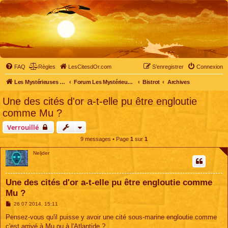
FAQ
Règles
LesCitesdOr.com
S’enregistrer
Connexion
Les Mystérieuses Cités d'Or - LesCitesdOr.com
Forum Les Mystérieuses Cités d'Or
Bistrot
Archives
Une des cités d'or a-t-elle pu être engloutie
comme Mu ?
Verrouillé
9 messages • Page
1
sur
1
Neljder
Une des cités d'or a-t-elle pu être engloutie comme
Mu ?
M
26 07 2014, 15:11
e
s
Pensez-vous qu'il puisse y avoir une cité sous-marine engloutie comme
s
c'est arrivé à Mu ou à l'Atlantide ?
a