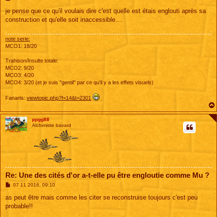
e
s
je pense que ce qu'il voulais dire c'est quelle est étais englouti après sa
s
construction et qu'elle soit inaccessible....
a
g
e
note serie:
MCO1: 18/20
Trahison/Insulte totale:
MCO2: 9/20
MCO3: 4/20
MCO4: 3/20 (et je suis "gentil" par ce qu'il y a les effets visuels)
Fanarts:
viewtopic.php?f=14&t=2301
ppgg88
Alchimiste bavard
Re: Une des cités d'or a-t-elle pu être engloutie comme Mu ?
M
07 11 2016, 09:10
e
s
as peut être mais comme les citer se reconstruise toujours c'est peu
s
probable!!
a
g