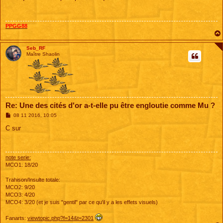
s
a
g
e
PPGG88
Seb_RF
Maître Shaolin
Re: Une des cités d'or a-t-elle pu être engloutie comme Mu ?
M
08 11 2016, 10:05
e
s
C sur
s
a
g
e
note serie:
MCO1: 18/20
Trahison/Insulte totale:
MCO2: 9/20
MCO3: 4/20
MCO4: 3/20 (et je suis "gentil" par ce qu'il y a les effets visuels)
Fanarts:
viewtopic.php?f=14&t=2301