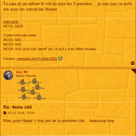
s
Tu sais ils on utiliser le volcan pour les 3 première.... je sais pas ce qu'ils
s
ont avec les volcan les Mueen
a
g
e
note serie:
MCO1: 18/20
Trahison/Insulte totale:
MCO2: 9/20
MCO3: 4/20
MCO4: 3/20 (et je suis "gentil" par ce qu'il y a les effets visuels)
Fanarts:
viewtopic.php?f=14&t=2301
Seb_RF
Maître Shaolin
Re: 4eme cité
M
03 11 2016, 16:04
e
s
Mais pour Hawaï c trop pré de la première cité... beaucoup trop
s
a
g
e