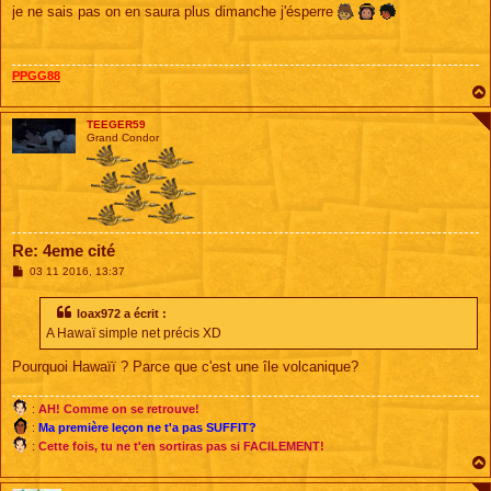
s
je ne sais pas on en saura plus dimanche j'ésperre
s
a
g
e
PPGG88
TEEGER59
Grand Condor
Re: 4eme cité
M
03 11 2016, 13:37
e
s
s
loax972 a écrit :
a
A Hawaï simple net précis XD
g
e
Pourquoi Hawaïï ? Parce que c'est une île volcanique?
:
AH! Comme on se retrouve!
:
Ma première leçon ne t'a pas SUFFIT?
:
Cette fois, tu ne t'en sortiras pas si FACILEMENT!