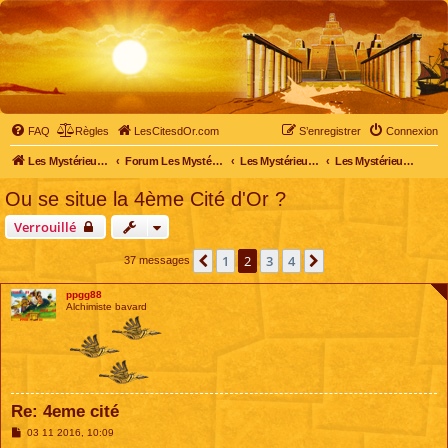
FAQ
Règles
LesCitesdOr.com
S’enregistrer
Connexion
Les Mystérieuses Cités d'Or - LesCitesdOr.com
Forum Les Mystérieuses Cités d'Or
Les Mystérieuses Cités d'Or
Les Mystérieuses Cités d'Or : saison 3 (2016)
Ou se situe la 4ème Cité d'Or ?
Verrouillé
1
2
3
4
Précédente
Suivante
37 messages
ppgg88
Alchimiste bavard
Re: 4eme cité
M
03 11 2016, 10:09
e