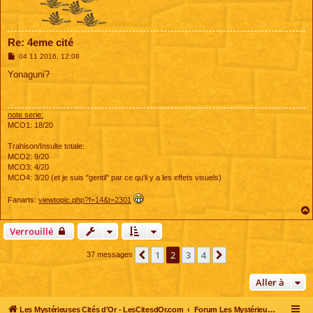
Re: 4eme cité
M
04 11 2016, 12:08
e
s
Yonaguni?
s
a
g
e
note serie:
MCO1: 18/20
Trahison/Insulte totale:
MCO2: 9/20
MCO3: 4/20
MCO4: 3/20 (et je suis "gentil" par ce qu'il y a les effets visuels)
Fanarts:
viewtopic.php?f=14&t=2301
Verrouillé
1
2
3
4
Précédente
Suivante
37 messages
Aller à
Les Mystérieuses Cités d'Or - LesCitesdOr.com
Forum Les Mystérieuses Cités d'Or