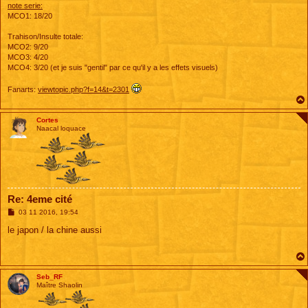
note serie:
MCO1: 18/20
Trahison/Insulte totale:
MCO2: 9/20
MCO3: 4/20
MCO4: 3/20 (et je suis "gentil" par ce qu'il y a les effets visuels)
Fanarts:
viewtopic.php?f=14&t=2301
Cortes
Naacal loquace
Re: 4eme cité
M
03 11 2016, 19:54
e
s
le japon / la chine aussi
s
a
g
e
Seb_RF
Maître Shaolin