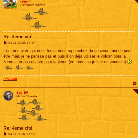
ppgg88
Alchimiste bavard
Re: 4eme cité
M
03 11 2016, 14:17
e
s
c'est une piste qui nous ferais nous rapprochez du nouveau monde peut
s
être mais je ne pensse pas et puis il on déjà utiliser le volcan pour la
a
g
3eme citer pas encore pour la 4eme (en tous cas je leur en voudrais)
e
PPGG88
Seb_RF
Maître Shaolin
Re: 4eme cité
M
03 11 2016, 16:02
e