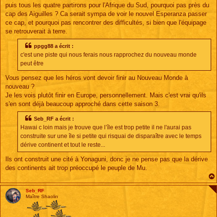
puis tous les quatre partirons pour l'Afrique du Sud, pourquoi pas près du
cap des Aiguilles ? Ca serait sympa de voir le nouvel Esperanza passer
ce cap, et pourquoi pas rencontrer des difficultés, si bien que l'équipage
se retrouverait à terre.
ppgg88 a écrit :
c'est une piste qui nous ferais nous rapprochez du nouveau monde
peut être
Vous pensez que les héros vont devoir finir au Nouveau Monde à
nouveau ?
Je les vois plutôt finir en Europe, personnellement. Mais c'est vrai qu'ils
s'en sont déjà beaucoup approché dans cette saison 3.
Seb_RF a écrit :
Hawai c loin mais je trouve que l’île est trop petite il ne l'aurai pas
construite sur une île si petite qui risquai de disparaître avec le temps
dérive continent et tout le reste...
Ils ont construit une cité à Yonaguni, donc je ne pense pas que la dérive
des continents ait trop préoccupé le peuple de Mu.
Seb_RF
Maître Shaolin