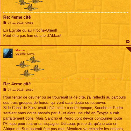
Re: 4eme cité
M
04 11 2016, 00:56
e
s
En Egypte ou au Proche-Orient!
s
Peut être pas loin du site d'Akkad!
a
g
e
Morcar
Guerrier Maya
Re: 4eme cité
M
04 11 2016, 10:59
e
s
Pour tenter de deviner où se trouverait la 4è cité, j'ai réfléchi au parcours
s
des trois groupes de héros, qui vont sans doute se retrouver.
a
g
Si le Canal de Suez avait déjà existé à cette époque, Sancho et Pedro
e
seraient sans doute passés par là, et alors une cité en Egypte aurait
parfaitement collé. Mais Sancho et Pedro vont devoir contourner toute
l'Afrique pour rentrer en Espagne. Du coup, je me dis qu'une cité en
Afrique du Sud pourrait être pas mal. Mendoza va rejoindre les enfants,