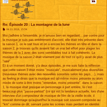
Re: Épisode 20 : La montagne de la lune
M
04 11 2016, 15:54
e
s
Moi j'adhère à l'ensemble, je m'amuse bien en regardant... par contre pour
s
la musique je suis pas entièrement d'accord, elle était très présente dans
a
g
la saison 1, on le sait tous et on a encore les thèmes en tête et dans la
e
saison 2, je trouvais qu'ils avaient fait un vrai bel effort pour plagier les
thèmes de la 1 avec des sons semblables tout à fait cohérents. La
musique de la saison 2 était vraiment pas du tout ce qu'il y avait de plus
"raté".
Et à un moment donné, y'a deux épisodes, je me suis faite la réflexion
que cette saison 3 était moins "musicale", musicalement plus diversifiée
(nouveaux thèmes avec des nouvelles sonorités selon les pays,...), mais
au feeling je dirais que la musique est qd-même moins présente ou alors
mixée de sorte à être moins "entendue, moins présente". dans la saison
1, la musique était presque un personnage à part entière, là c'est
beaucoup plus "passe-partout" (ce qui est la tendance actuelle, lors d'une
interview d'un compositeur de musique de film de la vieille école, il
trouvait dommage qu'aujourd'hui la musique soit souvent composée au
"km" comme on dit, servant juste les scènes mais perdant en identité