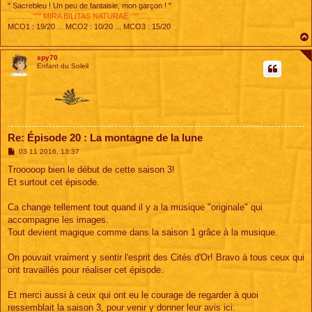
" Sacrebleu ! Un peu de fantaisie, mon garçon ! "
............°°° MIRA BILITAS NATURAE °°°............
MCO1 : 19/20 ... MCO2 : 10/20 ... MCO3 : 15/20
spy70
Enfant du Soleil
Re: Épisode 20 : La montagne de la lune
M
03 11 2016, 13:37
e
s
Trooooop bien le début de cette saison 3!
s
Et surtout cet épisode.
a
g
e
Ca change tellement tout quand il y a la musique "originale" qui
accompagne les images.
Tout devient magique comme dans la saison 1 grâce à la musique.
On pouvait vraiment y sentir l'esprit des Cités d'Or! Bravo à tous ceux qui
ont travaillés pour réaliser cet épisode.
Et merci aussi à ceux qui ont eu le courage de regarder à quoi
ressemblait la saison 3, pour venir y donner leur avis ici.