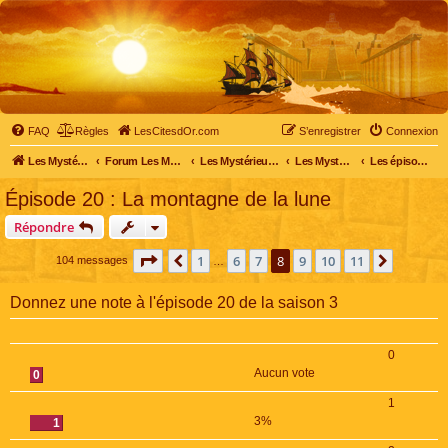
FAQ
Règles
LesCitesdOr.com
S’enregistrer
Connexion
Les Mystérieuses Cités d'Or - LesCitesdOr.com
Forum Les Mystérieuses Cités d'Or
Les Mystérieuses Cités d'Or
Les Mystérieuses Cités d'Or : saison 3 (2016)
Les épisodes de la saison 3
Épisode 20 : La montagne de la lune
Répondre
Page
8
sur
11
1
6
7
8
9
10
11
Précédente
Suivant
104 messages
…
Donnez une note à l'épisode 20 de la saison 3
0
Aucun vote
0
1
3%
1