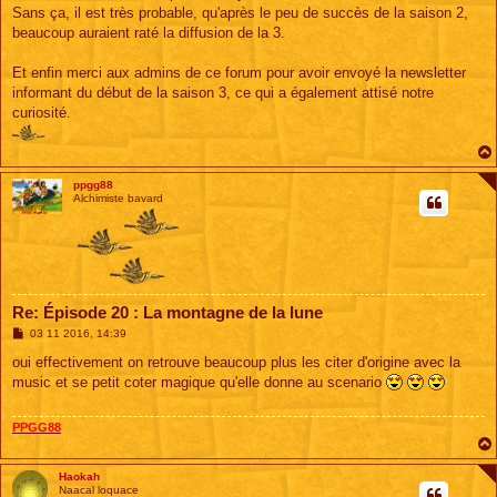
Sans ça, il est très probable, qu'après le peu de succès de la saison 2,
beaucoup auraient raté la diffusion de la 3.
Et enfin merci aux admins de ce forum pour avoir envoyé la newsletter
informant du début de la saison 3, ce qui a également attisé notre
curiosité.
ppgg88
Alchimiste bavard
Re: Épisode 20 : La montagne de la lune
M
03 11 2016, 14:39
e
s
oui effectivement on retrouve beaucoup plus les citer d'origine avec la
s
music et se petit coter magique qu'elle donne au scenario
a
g
e
PPGG88
Haokah
Naacal loquace