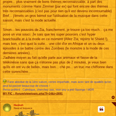
propre... plus vraiment de bons thèmes reconnaissable, à part des
monuments comme Hans Zimmer (par ex) qui font encore des thèmes
très reconnaissables (c'est pas pour rien qu'il est devenu incontournable).
Bref... j'émets un gros bémol sur l'utilisation de la musique dans cette
saison, mais c'est la mode actuelle.
Sinon... les pouvoirs de Zia, franchement, je trouve ça too much... ça me
pose un vrai souci. Je sais que les super pouvoirs c'est hyper
branchouille et à la mode en ce moment (Allez Zia, rejoins le Shield !),
mais bon, c'est quoi la suite... une cité d'or en Afrique et un ou deux
épisodes à se battre contre des Zombies (le monstre à la mode de ces
dernières années)...
J'adhère moyen au fait qu'elle parle aux animaux et fasse de la
télékinésie sans que ça n'étonne pas plus de 2 minutes, je veux bien
qu'ils en ont vu de belles, mais bon... ché po... un truc me chiffonne dans
cette surenchère...
Fane absolue de la 1ère saison, certes imparfaite, mais avec tant de qualités qu'on
peut lui passer beaucoup de choses !
Perso préféré : Calmèque, cherchez pas, mon psy a jeté l'éponge ! MDR
MY FIC :
/forum/viewtopic.php?f=14&t=2691
Haokah
Naacal loquace