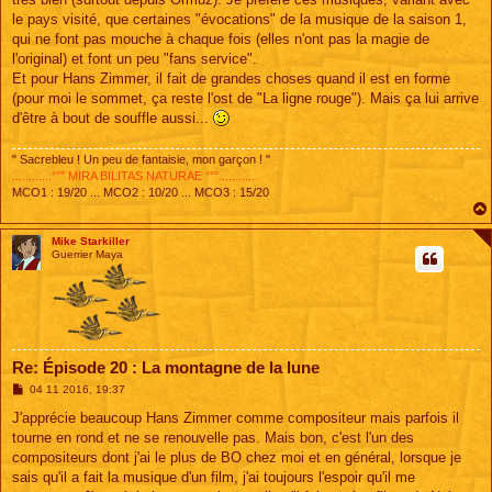
le pays visité, que certaines "évocations" de la musique de la saison 1,
qui ne font pas mouche à chaque fois (elles n'ont pas la magie de
l'original) et font un peu "fans service".
Et pour Hans Zimmer, il fait de grandes choses quand il est en forme
(pour moi le sommet, ça reste l'ost de "La ligne rouge"). Mais ça lui arrive
d'être à bout de souffle aussi...
" Sacrebleu ! Un peu de fantaisie, mon garçon ! "
............°°° MIRA BILITAS NATURAE °°°............
MCO1 : 19/20 ... MCO2 : 10/20 ... MCO3 : 15/20
Mike Starkiller
Guerrier Maya
Re: Épisode 20 : La montagne de la lune
M
04 11 2016, 19:37
e
s
J'apprécie beaucoup Hans Zimmer comme compositeur mais parfois il
s
tourne en rond et ne se renouvelle pas. Mais bon, c'est l'un des
a
g
compositeurs dont j'ai le plus de BO chez moi et en général, lorsque je
e
sais qu'il a fait la musique d'un film, j'ai toujours l'espoir qu'il me