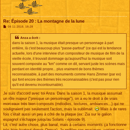
Re: Épisode 20 : La montagne de la lune
M
04 11 2016, 16:28
e
s
s
Anza a écrit :
a
dans la saison 1, la musique était presque un personnage à part
g
e
entière, là c'est beaucoup plus "passe-partout" (ce qui est la tendance
actuelle, lors d'une interview d'un compositeur de musique de film de la
vieille école, il trouvait dommage qu'aujourd'hui la musique soit
souvent composée au "km" comme on dit, servant juste les scènes mais
perdant en identité propre... plus vraiment de bons thèmes
reconnaissable, à part des monuments comme Hans Zimmer (par ex)
qui font encore des thèmes très reconnaissables (c'est pas pour rien
qu'il est devenu incontournable).
Je suis d'accord avec toi Anza. Dans la saison 1, la musique assumait
un rôle majeur ("presque un personnage"), on a eu le droit à de vrais
morceaux très bien composés (mélodies, textures, ambiances...) qui ne
soulignaient pas seulement l'action, mais la sublimait.
Mais à de rares
fois c'était aussi un peu à côté de la plaque (ex: Zia sur le galion
espagnol s'échappe jusqu'au Solaris - épisode 9).
Là, c'est autre chose, plus banal, mais à certains moments ça fonctionne
très bien (surtout depuis Ormuz). Je préfère ces musiques, variant avec