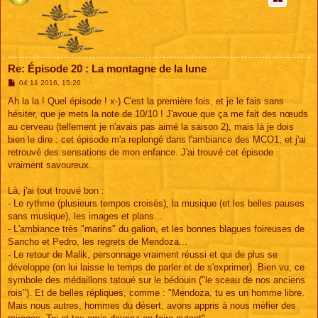
Re: Épisode 20 : La montagne de la lune
M
04 11 2016, 15:26
e
s
Ah la la ! Quel épisode ! x-) C'est la première fois, et je le fais sans
s
hésiter, que je mets la note de 10/10 ! J'avoue que ça me fait des nœuds
a
g
au cerveau (tellement je n'avais pas aimé la saison 2), mais là je dois
e
bien le dire : cet épisode m'a replongé dans l'ambiance des MCO1, et j'ai
retrouvé des sensations de mon enfance. J'ai trouvé cet épisode
vraiment savoureux.
Là, j'ai tout trouvé bon :
- Le rythme (plusieurs tempos croisés), la musique (et les belles pauses
sans musique), les images et plans...
- L'ambiance très "marins" du galion, et les bonnes blagues foireuses de
Sancho et Pedro, les regrets de Mendoza...
- Le retour de Malik, personnage vraiment réussi et qui de plus se
développe (on lui laisse le temps de parler et de s'exprimer). Bien vu, ce
symbole des médaillons tatoué sur le bédouin ("le sceau de nos anciens
rois"). Et de belles répliques, comme : "Mendoza, tu es un homme libre.
Mais nous autres, hommes du désert, avons appris à nous méfier des