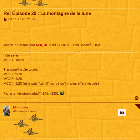
Re: Épisode 20 : La montagne de la lune
M
04 11 2016, 21:47
e
s
.
s
a
g
e
Modifié en dernier par
Seb_RF
le 09 11 2018, 01:56, modifié 1 fois.
note serie:
MCO1: 18/20
Trahison/Insulte totale:
MCO2: 9/20
MCO3: 4/20
MCO4: 3/20 (et je suis "gentil" par ce qu'il y a les effets visuels)
Fanarts:
viewtopic.php?f=14&t=2301
Mithridate
Alchimiste bavard