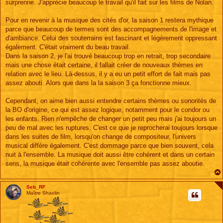
surprenne. J'apprécie beaucoup le travail qu'il fait sur les films de Nolan.
Pour en revenir à la musique des cités d'or, la saison 1 restera mythique
parce que beaucoup de termes sont des accompagnements de l'image et
d'ambiance. Celui des souterrains est fascinant et légèrement oppressant
également. C'était vraiment du beau travail.
Dans la saison 2, je l'ai trouvé beaucoup trop en retrait, trop secondaire
mais une chose était certaine, il fallait créer de nouveaux thèmes en
relation avec le lieu. Là-dessus, il y a eu un petit effort de fait mais pas
assez abouti. Alors que dans la la saison 3 ça fonctionne mieux.
Cependant, on aime bien aussi entendre certains thèmes ou sonorités de
la BO d'origine, ce qui est assez logique, notamment pour le condor ou
les enfants. Rien n'empêche de changer un petit peu mais j'ai toujours un
peu de mal avec les ruptures. C'est ce que je reprocherai toujours lorsque
dans les suites de film, lorsqu'on change de compositeur, l'univers
musical diffère également. C'est dommage parce que bien souvent, cela
nuit à l'ensemble. La musique doit aussi être cohérent et dans un certain
sens, la musique était cohérente avec l'ensemble pas assez aboutie.
Seb_RF
Maître Shaolin