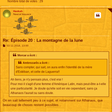
Nombre total de votes :
29
Haokah
Naacal loquace
Re: Épisode 20 : La montagne de la lune
M
03 11 2016, 13:00
e
s
s
Morcar a écrit :
a
g
Ambrozarès a écrit :
e
Sans compter, qui sait, on aura enfin l'identité de la mère
d'Estéban, et celle de Laguerra!!
Ah tiens, je n'y pensais plus, c'est vrai !
Pour moi il s'agit d'une femme d'Amérique Latin, mais peut-être a-t-elle
une particularité. Je doute qu'elle soit en vie cependant, sans ça
Athanaos l'aurait su sans doute.
On en sait tellement peu à ce sujet, et notamment sur Athanaos, que
beaucoup de choses restent possibles...