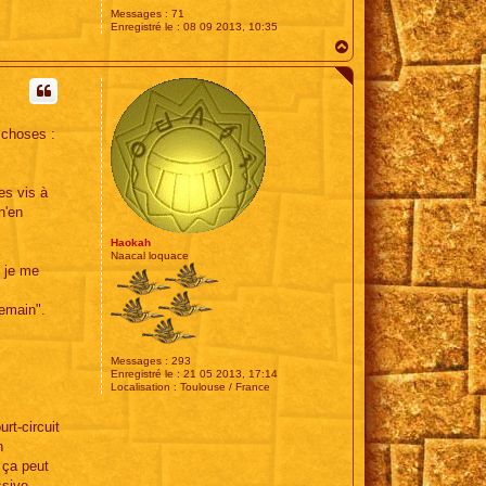
Messages :
71
Enregistré le :
08 09 2013, 10:35
H
a
u
t
 choses :
es vis à
n'en
Haokah
Naacal loquace
e je me
demain".
Messages :
293
Enregistré le :
21 05 2013, 17:14
Localisation :
Toulouse / France
rt-circuit
n
 ça peut
ssive