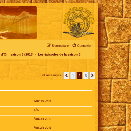
S’enregistrer
Connexion
d'Or : saison 3 (2016)
Les épisodes de la saison 3
1
2
3
Précédente
Suivante
24 messages
Aucun vote
4%
Aucun vote
Aucun vote