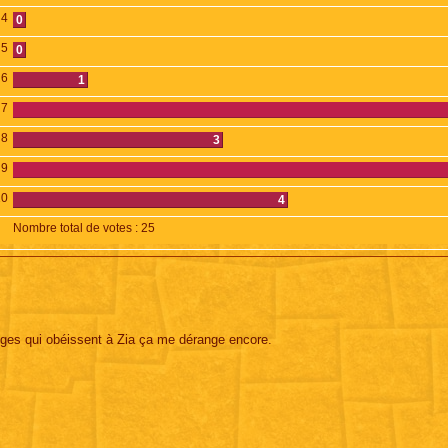
4
0
5
0
6
1
7
8
3
9
10
4
Nombre total de votes :
25
nges qui obéissent à Zia ça me dérange encore.