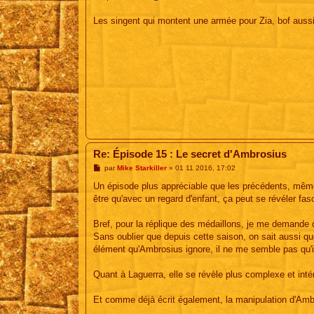
Les singent qui montent une armée pour Zia, bof aussi
Re: Épisode 15 : Le secret d'Ambrosius
M
par
Mike Starkiller
»
01 11 2016, 17:02
e
s
Un épisode plus appréciable que les précédents, même 
s
être qu'avec un regard d'enfant, ça peut se révéler fasc
a
g
e
Bref, pour la réplique des médaillons, je me demande c
Sans oublier que depuis cette saison, on sait aussi qu
élément qu'Ambrosius ignore, il ne me semble pas qu'il
Quant à Laguerra, elle se révèle plus complexe et inté
Et comme déjà écrit également, la manipulation d'Am