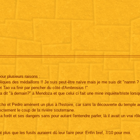
our plusieurs raisons :
épliques des médaillons !! Je suis peut-être naïve mais je me suis dit "nannn 
et Tao va finir par pencher du côté d'Ambrosius !"
ia dit "à demain?" à Mendoza et que celui ci fait une mine inquiète/triste lorsq
ancho et Pedro amènent un plus à l'histoire, car sans la découverte du temple a
tement le coup de la rivière souterraine.
la forêt et ses dangers sans pour autant l'entendre parler, là il avait un vrai rôl
 plus que les fusils auraient dû leur faire peur. Enfin bref, 7/10 pour moi.