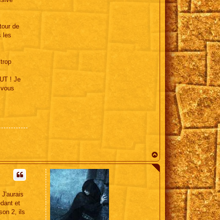
tour de
s les
 trop
OUT ! Je
 vous
H
a
u
t
 J'aurais
dant et
on 2, ils