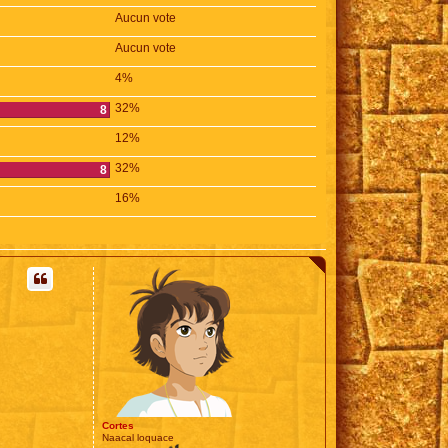
Aucun vote
Aucun vote
4%
32%
8
12%
32%
8
16%
Cortes
Naacal loquace