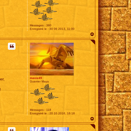
Messages :
380
Enregistré le :
30 06 2013, 11:00
H
a
u
t
mavie45
er,
Guerrier Maya
!
Messages :
118
Enregistré le :
20 10 2016, 16:18
H
a
u
t