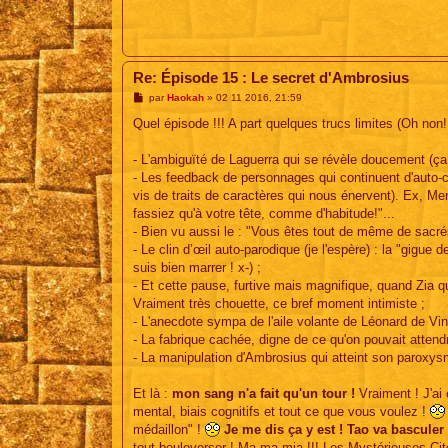
Re: Épisode 15 : Le secret d'Ambrosius
M
par
Haokah
»
02 11 2016, 21:59
e
s
Quel épisode !!! A part quelques trucs limites (Oh non
s
a
g
- L'ambiguïté de Laguerra qui se révèle doucement (ça
e
- Les feedback de personnages qui continuent d'auto-cr
vis de traits de caractères qui nous énervent). Ex, Men
fassiez qu'à votre tête, comme d'habitude!"...
- Bien vu aussi le : "Vous êtes tout de même de sacré
- Le clin d’œil auto-parodique (je l'espère) : la "gigu
suis bien marrer ! x-) ;
- Et cette pause, furtive mais magnifique, quand Zia qu
Vraiment très chouette, ce bref moment intimiste ;
- L'anecdote sympa de l'aile volante de Léonard de Vin
- La fabrique cachée, digne de ce qu'on pouvait attend
- La manipulation d'Ambrosius qui atteint son paroxys
Et là :
mon sang n'a fait qu'un tour !
Vraiment ! J'ai
mental, biais cognitifs et tout ce que vous voulez !
médaillon" !
Je me dis ça y est ! Tao va basculer !
tout bouleverser ! Ma-ma-mia !!! Les Mystérieuses Cités