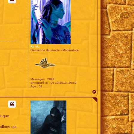
Ra Mu
Gardienne du temple - Modératrice
Messages :
2092
Enregistré le :
06 10 2013, 20:52
Âge :
51
H
a
u
t
ut que
illons qui