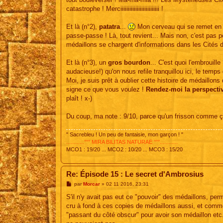
catastrophe ! Merciiiiiiiiiiiiiiiiiiiiiiiiii !
Et là (n°2),
patatra
...
Mon cerveau qui se remet en 
passe-passe ! Là, tout revient... Mais non, c'est pas po
médaillons se chargent d'informations dans les Cités d
Et là (n°3), un
gros bourdon
... C'est quoi l'embrouil
audacieuse!) qu'on nous refile tranquillou ici, le temps
Moi, je suis prêt à oublier cette histoire de médaillo
signe ce que vous voulez !
Rendez-moi la perspectiv
plaît ! x-)
Du coup, ma note : 9/10, parce qu'un frisson comme ça,
" Sacrebleu ! Un peu de fantaisie, mon garçon ! "
............°°° MIRA BILITAS NATURAE °°°............
MCO1 : 19/20 ... MCO2 : 10/20 ... MCO3 : 15/20
Re: Épisode 15 : Le secret d'Ambrosius
M
par
Morcar
»
02 11 2016, 23:31
e
s
S'il n'y avait pas eut ce "pouvoir" des médaillons, per
s
cru à fond à ces copies de médaillons aussi, et comm
a
g
"passant du côté obscur" pour avoir son médaillon etc.
e