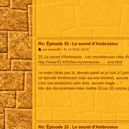
Re: Épisode 15 : Le secret d'Ambrosius
M
par
mavie45
»
31 10 2016, 13:43
e
s
15- Le secret d'Ambrosius - Les mystérieuses cités d'
s
http://www.tf1.fr/tf1/les-mysterieuses- ... -d-or.html
a
g
e
ce matin j'étais pas là, demain pareil ou je suis à Lyo
un épisode divertissant mais aucune émotion, aucune 
c'est une production sans âme, aucune magie.... !
très don documentaire mais mettre 10 sur 10 comme j'ai
Re: Épisode 15 : Le secret d'Ambrosius