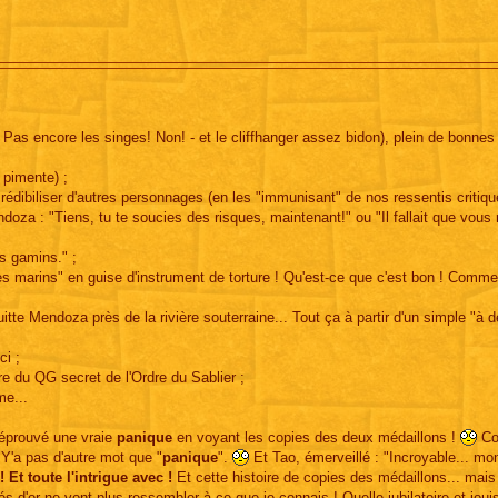
! Pas encore les singes! Non! - et le cliffhanger assez bidon), plein de bonnes
 pimente) ;
édibiliser d'autres personnages (en les "immunisant" de nos ressentis critiqu
doza : "Tiens, tu te soucies des risques, maintenant!" ou "Il fallait que vous 
s gamins." ;
e des marins" en guise d'instrument de torture ! Qu'est-ce que c'est bon ! Comm
itte Mendoza près de la rivière souterraine... Tout ça à partir d'un simple "à 
ci ;
re du QG secret de l'Ordre du Sablier ;
me...
 éprouvé une vraie
panique
en voyant les copies des deux médaillons !
Cou
Y'a pas d'autre mot que "
panique
".
Et Tao, émerveillé : "Incroyable... mo
 Et toute l'intrigue avec !
Et cette histoire de copies des médaillons... mais
 d'or ne vont plus ressembler à ce que je connais ! Quelle jubilatoire et joui