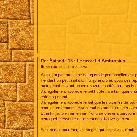
Re: Épisode 15 : Le secret d'Ambrosius
M
par
Ellie
»
02 11 2016, 09:59
e
s
Alors, j'ai pas mal aimé cet épisode personnellement p
s
Pendant un petit instant, moi j'y ai cru au coup des r
a
g
maintenant ils vont pouvoir ouvrir les cités tout seuls 
e
J'ai également apprécié le petit côté incertain quand Z
enfants partent.
J'ai également apprécié le fait que les pitreries de S
pour les émeraudes je vois mal comment amener correc
Et enfin j'ai bien aimé voir Pichu se crever à parcourir 
perroquet messager et j'ai vraiment trouvé ça bien.
Seul bémol pour moi, les singes qui aident Zia, d'autant