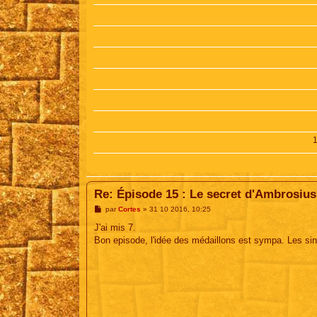
Re: Épisode 15 : Le secret d'Ambrosius
M
par
Cortes
»
31 10 2016, 10:25
e
s
J'ai mis 7.
s
Bon episode, l'idée des médaillons est sympa. Les si
a
g
e