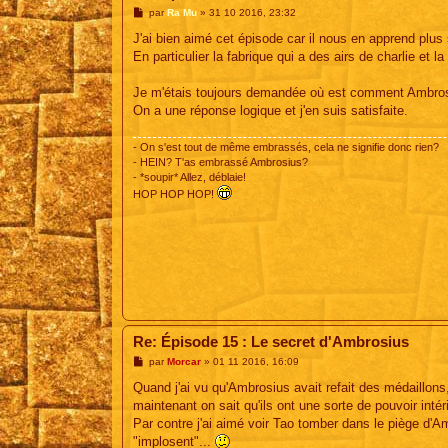
M
par
Ra Mu
»
31 10 2016, 23:32
e
s
J'ai bien aimé cet épisode car il nous en apprend plus s
s
En particulier la fabrique qui a des airs de charlie et la
a
g
e
Je m'étais toujours demandée où est comment Ambrosi
On a une réponse logique et j'en suis satisfaite.
- On s'est tout de même embrassés, cela ne signifie donc rien?
- HEIN? T'as embrassé Ambrosius?
- *soupir* Allez, déblaie!
HOP HOP HOP!
Re: Épisode 15 : Le secret d'Ambrosius
M
par
Morcar
»
01 11 2016, 16:09
e
s
Quand j'ai vu qu'Ambrosius avait refait des médaillons
s
maintenant on sait qu'ils ont une sorte de pouvoir intéri
a
g
Par contre j'ai aimé voir Tao tomber dans le piège d'A
e
"implosent"...