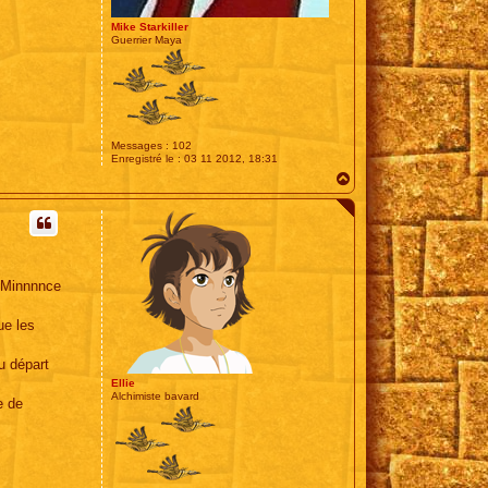
Mike Starkiller
Guerrier Maya
Messages :
102
Enregistré le :
03 11 2012, 18:31
H
a
u
t
? Minnnnce
ue les
u départ
Ellie
Alchimiste bavard
e de