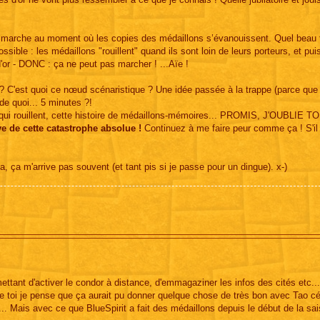
marche au moment où les copies des médaillons s’évanouissent. Quel beau 
ssible : les médaillons "rouillent" quand ils sont loin de leurs porteurs, et pui
'or - DONC : ça ne peut pas marcher ! ...Aïe !
le ? C'est quoi ce nœud scénaristique ? Une idée passée à la trappe (parce que
 de quoi... 5 minutes ?!
ns qui rouillent, cette histoire de médaillons-mémoires... PROMIS, J'OUBLIE T
e de cette catastrophe absolue !
Continuez à me faire peur comme ça ! S'il
 ça m'arrive pas souvent (et tant pis si je passe pour un dingue). x-)
mettant d'activer le condor à distance, d'emmagaziner les infos des cités etc...
e toi je pense que ça aurait pu donner quelque chose de très bon avec Tao cé
.. Mais avec ce que BlueSpirit a fait des médaillons depuis le début de la sais