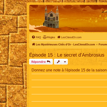
FAQ
Règles
LesCitesdOr.com
Les Mystérieuses Cités d'Or - LesCitesdOr.com
Forum 
Épisode 15 : Le secret d'Ambrosius
Répondre
Donnez une note à l'épisode 15 de la saison