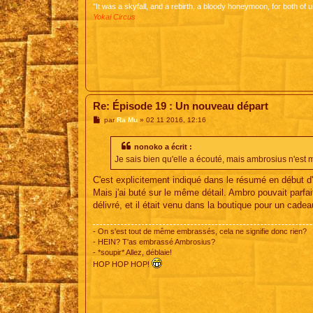
"It was a skyfall, and a rebirth, a bloody honeymoon, for both of u
Yokai Circus
Re: Épisode 19 : Un nouveau départ
M
par
Ra Mu
»
02 11 2016, 12:16
e
s
s
nonoko a écrit :
a
Je sais bien qu'elle a écouté, mais ambrosius n'est m
g
e
C'est explicitement indiqué dans le résumé en début d
Mais j'ai buté sur le même détail. Ambro pouvait parfai
délivré, et il était venu dans la boutique pour un cade
- On s'est tout de même embrassés, cela ne signifie donc rien?
- HEIN? T'as embrassé Ambrosius?
- *soupir* Allez, déblaie!
HOP HOP HOP!