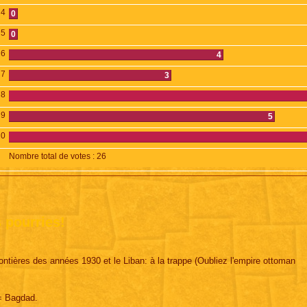
4
0
5
0
6
4
7
3
8
9
5
10
Nombre total de votes :
26
 pourries!
ntières des années 1930 et le Liban: à la trappe (Oubliez l'empire ottoman
d= Bagdad.