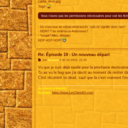
carte_m-o.jpg
Yep!
Vous n’avez pas les permissions nécessaires pour voir les fich
- On s'est tout de même embrassés, cela ne signifie donc rien?
- HEIN? T'as embrassé Ambrosius?
- *soupir* Allez, déblaie!
HOP HOP HOP!
Re: Épisode 19 : Un nouveau départ
M
par
Routard
»
30 10 2016, 21:32
e
s
Vu que je suis déjà spoilé pour la prochaine destination
s
Tu as vu le bug que j'ai décrit au moment de rentrer da
a
g
C'est récurrent on dirait, sauf que là c'est vraiment l'
e
Au revoir, à bientôt
Routard,
https://www.LesCitesdOr.com