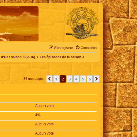
S’enregistrer
Connexion
d'Or : saison 3 (2016)
Les épisodes de la saison 3
1
2
3
4
5
6
Précédente
Suivante
56 messages
Aucun vote
4%
Aucun vote
Aucun vote