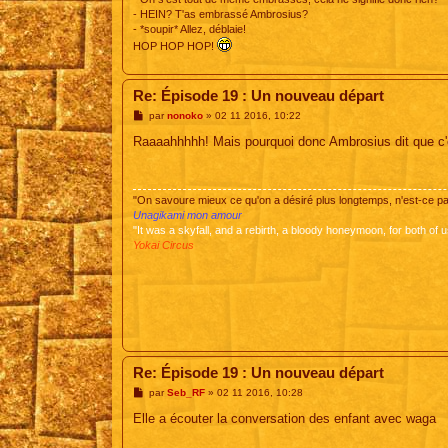
- HEIN? T'as embrassé Ambrosius?
- *soupir* Allez, déblaie!
HOP HOP HOP!
Re: Épisode 19 : Un nouveau départ
M
par
nonoko
»
02 11 2016, 10:22
e
s
Raaaahhhhh! Mais pourquoi donc Ambrosius dit que c'est
s
a
g
e
"On savoure mieux ce qu'on a désiré plus longtemps, n'est-ce 
Unagikami mon amour
"It was a skyfall, and a rebirth, a bloody honeymoon, for both of u
Yokai Circus
Re: Épisode 19 : Un nouveau départ
M
par
Seb_RF
»
02 11 2016, 10:28
e
s
Elle a écouter la conversation des enfant avec waga
s
a