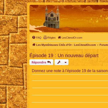
FAQ
Règles
LesCitesdOr.com
Les Mystérieuses Cités d'Or - LesCitesdOr.com
Forum 
Épisode 19 : Un nouveau départ
Répondre
Donnez une note à l'épisode 19 de la saison