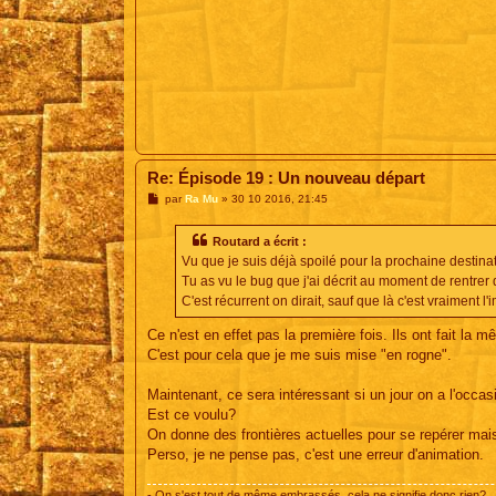
Re: Épisode 19 : Un nouveau départ
M
par
Ra Mu
»
30 10 2016, 21:45
e
s
s
Routard a écrit :
a
Vu que je suis déjà spoilé pour la prochaine destinat
g
e
Tu as vu le bug que j'ai décrit au moment de rentrer 
C'est récurrent on dirait, sauf que là c'est vraiment 
Ce n'est en effet pas la première fois. Ils ont fait la
C'est pour cela que je me suis mise "en rogne".
Maintenant, ce sera intéressant si un jour on a l'occasi
Est ce voulu?
On donne des frontières actuelles pour se repérer mais
Perso, je ne pense pas, c'est une erreur d'animation.
- On s'est tout de même embrassés, cela ne signifie donc rien?