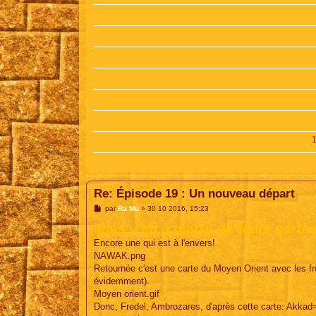
Re: Épisode 19 : Un nouveau départ
M
par
Ra Mu
»
30 10 2016, 15:23
e
Mais y'en a marre de leurs cartes
s
s
Encore une qui est à l'envers!
a
g
NAWAK.png
e
Retournée c'est une carte du Moyen Orient avec les fro
évidemment).
Moyen orient.gif
Donc, Fredel, Ambrozares, d'après cette carte: Akka