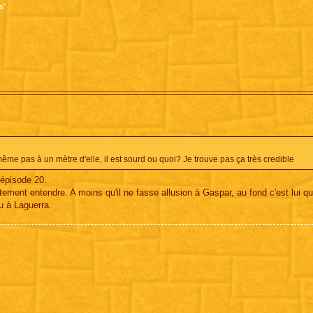
s"
ême pas à un mètre d'elle, il est sourd ou quoi? Je trouve pas ça très credible
'épisode 20.
tement entendre. A moins qu'il ne fasse allusion à Gaspar, au fond c'est lui qu
au à Laguerra.