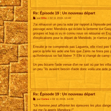
Re: Épisode 19 : Un nouveau départ
M
par
Ellie
»
02 11 2016, 13:40
e
s
J'ai réhaussé un peu la note par rapport à l'épisode pr
s
passage avec Mendoza qui éclate la lanterne sur Gaspa
a
g
groupes et hop ni vu ni connu nous on retourne en E
e
d'explications pour le départ de Mendodo, je n'arrive p
Ensuite je ne comprends pas Laguerra, elle n'est pas lo
parce qu'elle les aide une fois que Zarès ne finira pas
qu'Ambrosius se fait libérer ?! Elle a changé de cam
Un peu bizarre l'aide venue d'on ne sait où par les vill
un peu "ils avaient besoin d'aide donc voilà une aide 
Re: Épisode 19 : Un nouveau départ
M
par
Cortes
»
02 11 2016, 14:09
e
s
"Un homme peut affronter les épreuves les plus dangereu
s
qui me l'a appris Mendoza !"
a