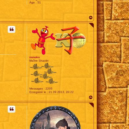
Âge :
51
H
a
u
t
nonoko
Maître Shaolin
Messages :
2205
Enregistré le :
21 09 2013, 20:22
H
a
u
t