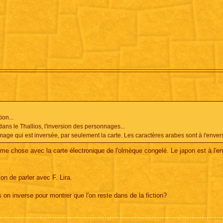
ion...
dans le Thallios, l'inversion des personnages...
l'image qui est inversée, par seulement la carte. Les caractères arabes sont à l'envers
 même chose avec la carte électronique de l'olmèque congelé. Le japon est à l'e
on de parler avec F. Lira.
 on inverse pour montrer que l'on reste dans de la fiction?