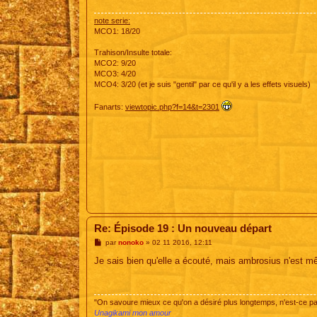
g
e
note serie:
MCO1: 18/20
Trahison/Insulte totale:
MCO2: 9/20
MCO3: 4/20
MCO4: 3/20 (et je suis "gentil" par ce qu'il y a les effets visuels)
Fanarts:
viewtopic.php?f=14&t=2301
Re: Épisode 19 : Un nouveau départ
M
par
nonoko
»
02 11 2016, 12:11
e
s
Je sais bien qu'elle a écouté, mais ambrosius n'est mê
s
a
g
e
"On savoure mieux ce qu'on a désiré plus longtemps, n'est-ce 
Unagikami mon amour