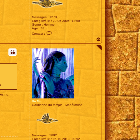
Messages :
1273
Enregistré le :
20 05 2005, 12:00
Genre :
Homme
Âge :
48
C
Contact :
o
H
n
t
a
a
u
c
t
t
e
r
R
o
u
t
a
r
...
d
nvers.
Ra Mu
Gardienne du temple - Modératrice
Messages :
2092
Enregistré le :
06 10 2013, 20:52