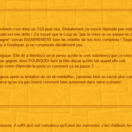
écédent c'est donc un 7/10 pour moi. Globalement j'ai trouvé l'épisode pas mal,
rd est très drôle ! J'ai trouvé que le coup du "pas le choix on se sépare en 
spagne" servait BIZARREMENT bien les intérêts de nos trois compères ! Touj
as à l'expliquer, je ne comprends décidément pas...
gique. Elle dit à Mendoza (et je pense qu'elle le croit volontiers) que ce n'es
 par gagner, alors POURQUOI faire la tête déçue qu'elle fait quand elle voit
p en cours d'épisode la poule ou comment ça se passe ?
ageois après la tentative de vol du médaillon, j'aimerais bien en savoir plus car
parce qu'on n'a pas trouvé comment faire autrement dans notre scénario".
ses, il suffit qu'il soit convaincu qu'il peut les surmonter, c'est d'ailleurs t