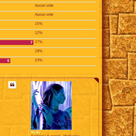
Aucun vote
Aucun vote
15%
12%
27%
7
19%
23%
6
Ra Mu
Gardienne du temple - Modératrice