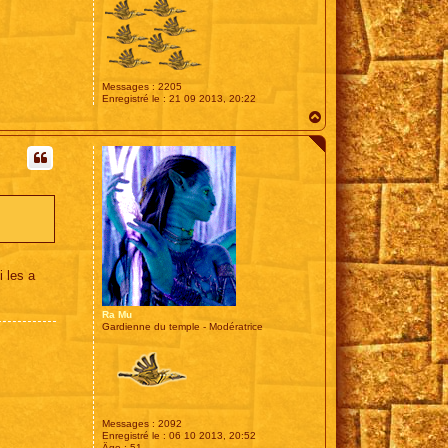
Messages :
2205
Enregistré le :
21 09 2013, 20:22
H
a
u
t
i les a
Ra Mu
Gardienne du temple - Modératrice
Messages :
2092
Enregistré le :
06 10 2013, 20:52
Âge :
51