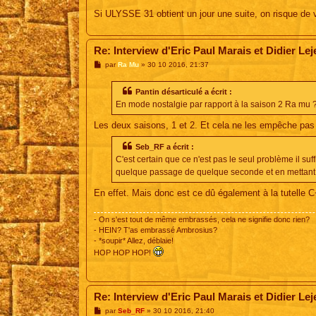
Si ULYSSE 31 obtient un jour une suite, on risque de 
Re: Interview d'Eric Paul Marais et Didier Le
M
par
Ra Mu
»
30 10 2016, 21:37
e
s
s
Pantin désarticulé a écrit :
a
En mode nostalgie par rapport à la saison 2 Ra mu 
g
e
Les deux saisons, 1 et 2. Et cela ne les empêche pas d
Seb_RF a écrit :
C'est certain que ce n'est pas le seul problème il suff
quelque passage de quelque seconde et en mettant 
En effet. Mais donc est ce dû également à la tutelle C
- On s'est tout de même embrassés, cela ne signifie donc rien?
- HEIN? T'as embrassé Ambrosius?
- *soupir* Allez, déblaie!
HOP HOP HOP!
Re: Interview d'Eric Paul Marais et Didier Le
M
par
Seb_RF
»
30 10 2016, 21:40