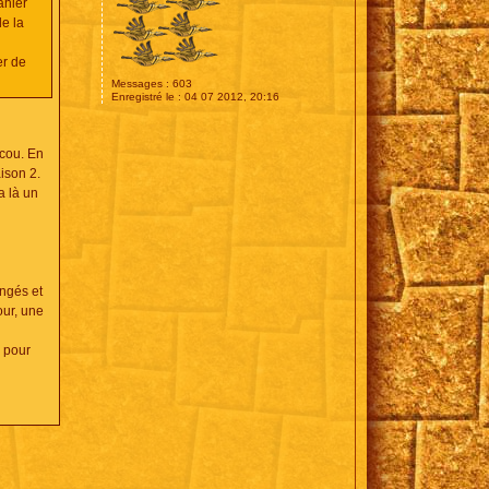
ahier
de la
er de
Messages :
603
Enregistré le :
04 07 2012, 20:16
 cou. En
ison 2.
a là un
ngés et
our, une
 pour