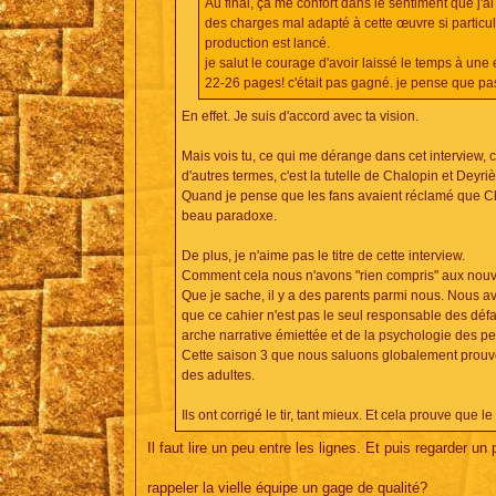
Au final, ça me confort dans le sentiment que j'a
des charges mal adapté à cette œuvre si particuliè
production est lancé.
je salut le courage d'avoir laissé le temps à une 
22-26 pages! c'était pas gagné. je pense que pas
En effet. Je suis d'accord avec ta vision.
Mais vois tu, ce qui me dérange dans cet interview, c'
d'autres termes, c'est la tutelle de Chalopin et Deyr
Quand je pense que les fans avaient réclamé que Chalo
beau paradoxe.
De plus, je n'aime pas le titre de cette interview.
Comment cela nous n'avons "rien compris" aux nouve
Que je sache, il y a des parents parmi nous. Nous 
que ce cahier n'est pas le seul responsable des défau
arche narrative émiettée et de la psychologie des pe
Cette saison 3 que nous saluons globalement prou
des adultes.
Ils ont corrigé le tir, tant mieux. Et cela prouve que
Il faut lire un peu entre les lignes. Et puis regarder un
rappeler la vielle équipe un gage de qualité?