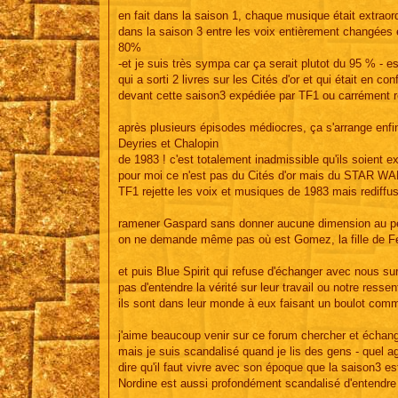
en fait dans la saison 1, chaque musique était extraord
dans la saison 3 entre les voix entièrement changées
80%
-et je suis très sympa car ça serait plutot du 95 % 
qui a sorti 2 livres sur les Cités d'or et qui était e
devant cette saison3 expédiée par TF1 ou carrément re
après plusieurs épisodes médiocres, ça s'arrange enfi
Deyries et Chalopin
de 1983 ! c'est totalement inadmissible qu'ils soient e
pour moi ce n'est pas du Cités d'or mais du STAR WA
TF1 rejette les voix et musiques de 1983 mais rediffu
ramener Gaspard sans donner aucune dimension au pers
on ne demande même pas où est Gomez, la fille de Fer
et puis Blue Spirit qui refuse d'échanger avec nous sur
pas d'entendre la vérité sur leur travail ou notre ressent
ils sont dans leur monde à eux faisant un boulot comma
j'aime beaucoup venir sur ce forum chercher et échang
mais je suis scandalisé quand je lis des gens - quel ag
dire qu'il faut vivre avec son époque que la saison3 es
Nordine est aussi profondément scandalisé d'entendre 