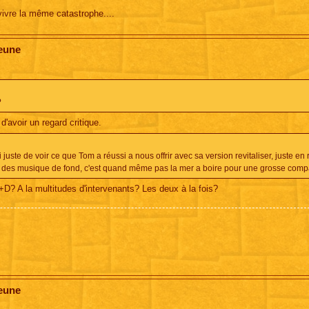
vivre la même catastrophe....
jeune
?
'avoir un regard critique.
i juste de voir ce que Tom a réussi a nous offrir avec sa version revitaliser, juste en r
des musique de fond, c'est quand même pas la mer a boire pour une grosse compa
+D? A la multitudes d'intervenants? Les deux à la fois?
jeune