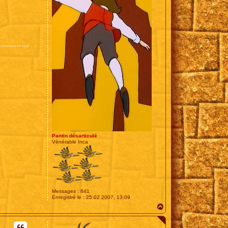
Pantin désarticulé
Vénérable Inca
Messages :
841
Enregistré le :
25 02 2007, 13:09
H
a
u
t