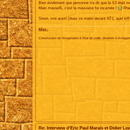
s
Bien évidement que personne n'a dit que la S3 était me
s
Mais mavie45, c'est la mauvaise foi incarnée !
Rha 
a
g
e
Sinon, moi aussi j'étais ce matin devant NT1, quel kiff
Rêve :
Construction de l'imagination à l'état de veille, destinée à échapper
Re: Interview d'Eric Paul Marais et Didier Le