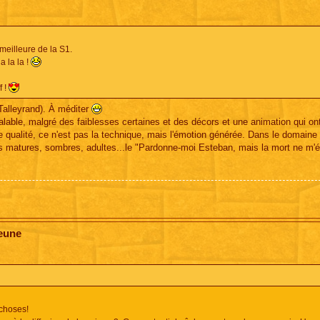
meilleure de la S1.
 la la !
f !
(Talleyrand). À méditer
alable, malgré des faiblesses certaines et des décors et une animation qui ont v
de qualité, ce n'est pas la technique, mais l'émotion générée. Dans le domain
ues matures, sombres, adultes...le "Pardonne-moi Esteban, mais la mort ne m'
jeune
 choses!