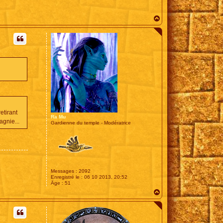
H
a
u
t
etirant
Ra Mu
gnie...
Gardienne du temple - Modératrice
Messages :
2092
Enregistré le :
06 10 2013, 20:52
Âge :
51
H
a
u
t