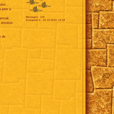
tre...
 jeter à
Messages :
118
Zemrak
Enregistré le :
20 10 2016, 16:18
e émotion
e de