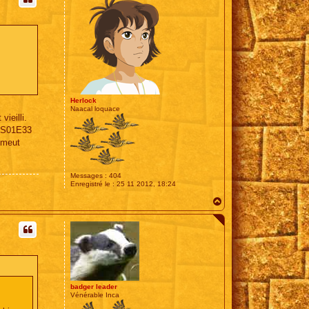
Herlock
Naacal loquace
ieilli.
e S01E33
émeut
Messages :
404
Enregistré le :
25 11 2012, 18:24
H
a
u
t
badger leader
Vénérable Inca