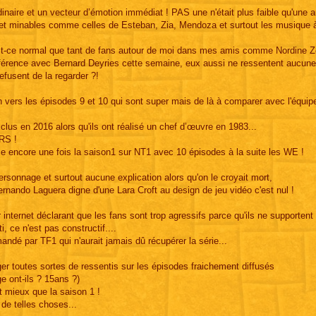
inaire et un vecteur d’émotion immédiat ! PAS une n'était plus faible qu'une au
 et minables comme celles de Esteban, Zia, Mendoza et surtout les musique à
- est-ce normal que tant de fans autour de moi dans mes amis comme Nordine 
n conférence avec Bernard Deyries cette semaine, eux aussi ne ressentent aucun
fusent de la regarder ?!
n vers les épisodes 9 et 10 qui sont super mais de là à comparer avec l'équip
xclus en 2016 alors qu'ils ont réalisé un chef d’œuvre en 1983...
RS !
se encore une fois la saison1 sur NT1 avec 10 épisodes à la suite les WE !
onnage et surtout aucune explication alors qu'on le croyait mort,
nando Laguera digne d'une Lara Croft au design de jeu vidéo c'est nul !
 internet déclarant que les fans sont trop agressifs parce qu'ils ne supportent
i, ce n'est pas constructif....
ndé par TF1 qui n'aurait jamais dû récupérer la série...
er toutes sortes de ressentis sur les épisodes fraichement diffusés
e ont-ils ? 15ans ?)
t mieux que la saison 1 !
de telles choses...