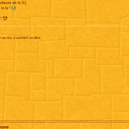
illeure de la S1.
la la !
 !
 au réel, à satisfaire un désir.
jeune