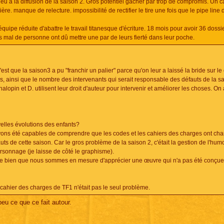
i eu à la diffusion de la saison 2. Gros potentiel gâcher par trop de compromis. Un c
re. manque de relecture. impossibilité de rectifier le tire une fois que le pipe line 
équipe réduite d'abattre le travail titanesque d'écriture. 18 mois pour avoir 36 dossi
 mal de personne ont dû mettre une par de leurs fierté dans leur poche.
est que la saison3 a pu "franchir un palier" parce qu'on leur a laissé la bride sur le
iès, ainsi que le nombre des intervenants qui serait responsable des défauts de la sa
pin et D. utilisent leur droit d'auteur pour intervenir et améliorer les choses. On 
lles évolutions des enfants?
avons été capables de comprendre que les codes et les cahiers des charges ont cha
ts de cette saison. Car le gros problème de la saison 2, c'était la gestion de l'hum
rsonnage (je laisse de côté le graphisme).
ve bien que nous sommes en mesure d'apprécier une œuvre qui n'a pas été conçue
 le cahier des charges de TF1 n'était pas le seul problème.
 peu ce que ce fait autour.