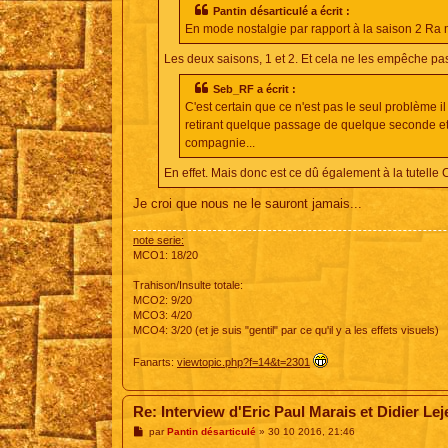
g
Pantin désarticulé a écrit :
e
En mode nostalgie par rapport à la saison 2 Ra
Les deux saisons, 1 et 2. Et cela ne les empêche pas 
Seb_RF a écrit :
C'est certain que ce n'est pas le seul problème il 
retirant quelque passage de quelque seconde et
compagnie...
En effet. Mais donc est ce dû également à la tutelle 
Je croi que nous ne le sauront jamais...
note serie:
MCO1: 18/20
Trahison/Insulte totale:
MCO2: 9/20
MCO3: 4/20
MCO4: 3/20 (et je suis "gentil" par ce qu'il y a les effets visuels)
Fanarts:
viewtopic.php?f=14&t=2301
Re: Interview d'Eric Paul Marais et Didier Le
M
par
Pantin désarticulé
»
30 10 2016, 21:46
e