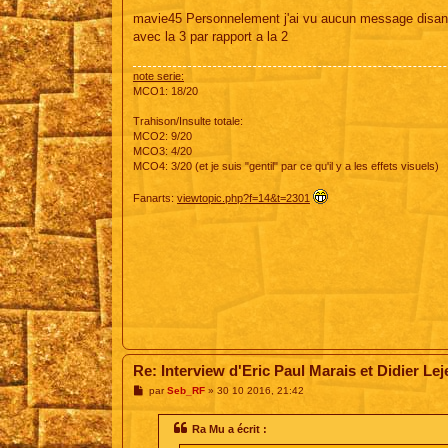
e
s
mavie45 Personnelement j'ai vu aucun message disant qu
s
avec la 3 par rapport a la 2
a
g
e
note serie:
MCO1: 18/20
Trahison/Insulte totale:
MCO2: 9/20
MCO3: 4/20
MCO4: 3/20 (et je suis "gentil" par ce qu'il y a les effets visuels)
Fanarts:
viewtopic.php?f=14&t=2301
Re: Interview d'Eric Paul Marais et Didier Le
M
par
Seb_RF
»
30 10 2016, 21:42
e
s
s
Ra Mu a écrit :
a