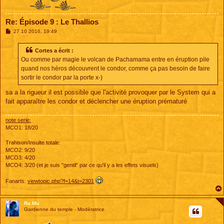
Re: Épisode 9 : Le Thallios
M
27 10 2016, 19:49
e
s
s
Cortes a écrit :
a
Ou comme par magie le volcan de Pachamama entre en éruption pile
g
e
quand nos héros découvrent le condor, comme ça pas besoin de faire
sortir le condor par la porte x-)
sa a la rigueur il est possible que l'activité provoquer par le System qui a
fait apparaître les condor et déclencher une éruption prématuré
note serie:
MCO1: 18/20
Trahison/Insulte totale:
MCO2: 9/20
MCO3: 4/20
MCO4: 3/20 (et je suis "gentil" par ce qu'il y a les effets visuels)
Fanarts:
viewtopic.php?f=14&t=2301
Ra Mu
Gardienne du temple - Modératrice