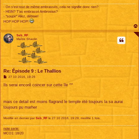
- On s'est tout de même embrassés, cela ne signifie donc rien?
- HEIN? T'as embrassé Ambrosius?
- *soupir* Allez, déblaie!
HOP HOP HOP!
Seb_RF
Maître Shaolin
Re: Épisode 9 : Le Thallios
M
27 10 2016, 19:26
e
s
Ils serai encorê coincer sur cette île ^^
s
a
g
e
mais ce detail est moins flagrand le temple été toujours la sa aurai
toujours pu marher
Modifié en dernier par
Seb_RF
le 27 10 2016, 19:29, modifié 1 fois.
note serie:
MCO1: 18/20