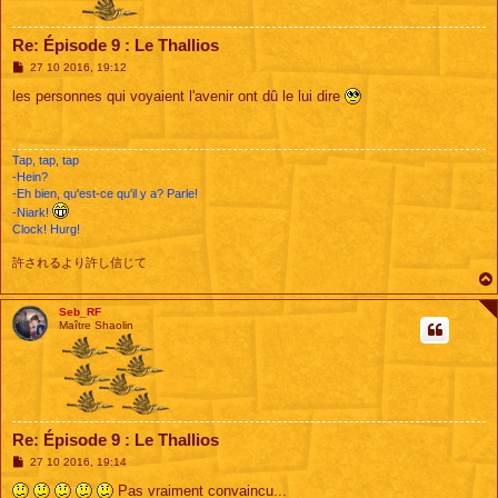
Re: Épisode 9 : Le Thallios
M
27 10 2016, 19:12
e
s
les personnes qui voyaient l'avenir ont dû le lui dire
s
a
g
e
Tap, tap, tap
-Hein?
-Eh bien, qu'est-ce qu'il y a? Parle!
-Niark!
Clock! Hurg!
許されるより許し信じて
Seb_RF
Maître Shaolin
Re: Épisode 9 : Le Thallios
M
27 10 2016, 19:14
e
s
Pas vraiment convaincu...