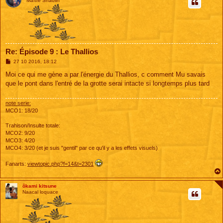
Maître Shaolin
Re: Épisode 9 : Le Thallios
M
27 10 2016, 18:12
e
s
Moi ce qui me gène a par l'énergie du Thallios, c comment Mu savais
s
que le pont dans l'entré de la grotte serai intacte si longtemps plus tard
a
g
e
note serie:
MCO1: 18/20
Trahison/Insulte totale:
MCO2: 9/20
MCO3: 4/20
MCO4: 3/20 (et je suis "gentil" par ce qu'il y a les effets visuels)
Fanarts:
viewtopic.php?f=14&t=2301
ôkami kitsune
Naacal loquace