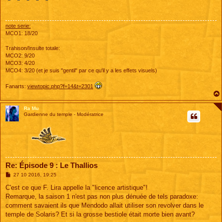
s
a
g
e
note serie:
MCO1: 18/20
Trahison/Insulte totale:
MCO2: 9/20
MCO3: 4/20
MCO4: 3/20 (et je suis "gentil" par ce qu'il y a les effets visuels)
Fanarts:
viewtopic.php?f=14&t=2301
Ra Mu
Gardienne du temple - Modératrice
Re: Épisode 9 : Le Thallios
M
27 10 2016, 19:25
e
s
C'est ce que F. Lira appelle la "licence artistique"!
s
Remarque, la saison 1 n'est pas non plus dénuée de tels paradoxe:
a
g
comment savaient ils que Mendodo allait utiliser son revolver dans le
e
temple de Solaris? Et si la grosse bestiole était morte bien avant?