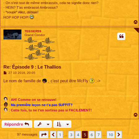
- On s'est tout de même embrassés, cela ne signifie donc rien?
- HEIN? T'as embrassé Ambrosius?
- *soupir* Allez, déblaie!
HOP HOP HOP!
TEEGER59
Grand Condor
Re: Épisode 9 : Le Thallios
M
27 10 2016, 20:05
e
s
Le nom de famille de
, c'est peut être McFly
:->
s
a
g
e
:
AH! Comme on se retrouve!
:
Ma première leçon ne t'a pas SUFFIT?
:
Cette fois, tu ne t'en sortiras pas si FACILEMENT!
Répondre
Page
5
sur
10
1
3
4
5
6
7
10
Précédente
Suivant
97 messages
…
…