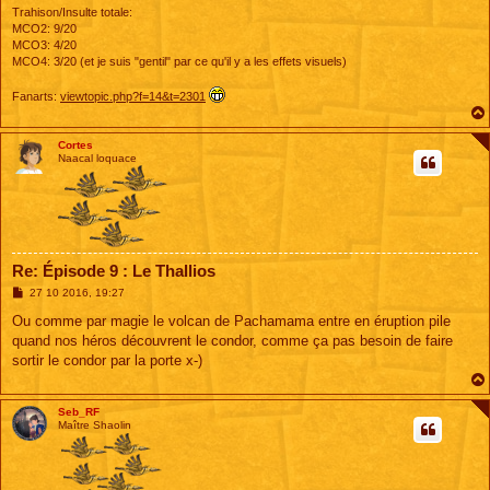
Trahison/Insulte totale:
MCO2: 9/20
MCO3: 4/20
MCO4: 3/20 (et je suis "gentil" par ce qu'il y a les effets visuels)
Fanarts:
viewtopic.php?f=14&t=2301
Cortes
Naacal loquace
Re: Épisode 9 : Le Thallios
M
27 10 2016, 19:27
e
s
Ou comme par magie le volcan de Pachamama entre en éruption pile
s
quand nos héros découvrent le condor, comme ça pas besoin de faire
a
g
sortir le condor par la porte x-)
e
Seb_RF
Maître Shaolin