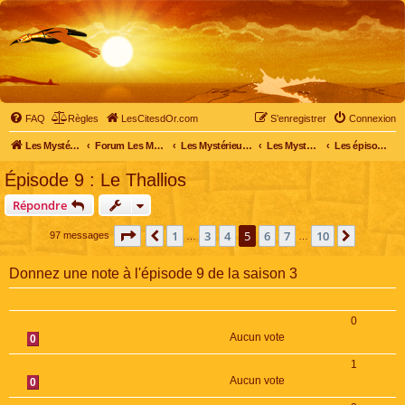
FAQ
Règles
LesCitesdOr.com
S’enregistrer
Connexion
Les Mystérieuses Cités d'Or - LesCitesdOr.com
Forum Les Mystérieuses Cités d'Or
Les Mystérieuses Cités d'Or
Les Mystérieuses Cités d'Or : saison 3 (2016)
Les épisodes de la saison 3
Épisode 9 : Le Thallios
Répondre
Page
5
sur
10
1
3
4
5
6
7
10
Précédente
Suivant
97 messages
…
…
Donnez une note à l'épisode 9 de la saison 3
0
Aucun vote
0
1
Aucun vote
0