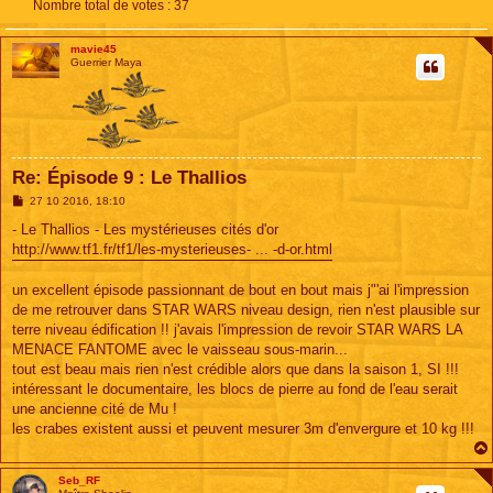
Nombre total de votes :
37
mavie45
Guerrier Maya
Re: Épisode 9 : Le Thallios
M
27 10 2016, 18:10
e
s
- Le Thallios - Les mystérieuses cités d'or
s
http://www.tf1.fr/tf1/les-mysterieuses- ... -d-or.html
a
g
e
un excellent épisode passionnant de bout en bout mais j"'ai l'impression
de me retrouver dans STAR WARS niveau design, rien n'est plausible sur
terre niveau édification !! j'avais l'impression de revoir STAR WARS LA
MENACE FANTOME avec le vaisseau sous-marin...
tout est beau mais rien n'est crédible alors que dans la saison 1, SI !!!
intéressant le documentaire, les blocs de pierre au fond de l'eau serait
une ancienne cité de Mu !
les crabes existent aussi et peuvent mesurer 3m d'envergure et 10 kg !!!
Seb_RF