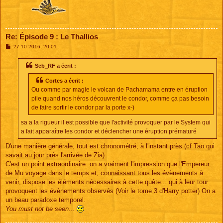
Re: Épisode 9 : Le Thallios
M
27 10 2016, 20:01
e
s
s
Seb_RF a écrit :
a
g
Cortes a écrit :
e
Ou comme par magie le volcan de Pachamama entre en éruption
pile quand nos héros découvrent le condor, comme ça pas besoin
de faire sortir le condor par la porte x-)
sa a la rigueur il est possible que l'activité provoquer par le System qui
a fait apparaître les condor et déclencher une éruption prématuré
D'une manière générale, tout est chronométré, à l'instant près (cf Tao qui
savait au jour près l'arrivée de Zia).
C'est un point extraordinaire: on a vraiment l'impression que l'Empereur
de Mu voyage dans le temps et, connaissant tous les évènements à
venir, dispose les éléments nécessaires à cette quête... qui à leur tour
provoquent les évènements observés (Voir le tome 3 d'Harry potter) On a
un beau paradoxe temporel.
You must not be seen...