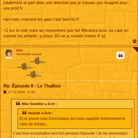
totalement et part dans une direction que je n'aurais pas imaginé pour
une prod fr.
nan mais vraiment les gars c'est bien là !!!
+1 sur la note suite au mouvement que fait Mendoza avec sa cape en
suivant les enfants :p (donc 10 car je voulais mettre 9 :p)
Ellie
Alchimiste bavard
Re: Épisode 9 : Le Thallios
M
27 10 2016, 11:08
e
s
s
Mike Starkiller a écrit :
a
g
Haokah a écrit :
e
Et ce grand cube d'orichalque qui nous rappelle évidemment le
cube de Solaris...
C'est mon exclamation tout fort pendant l'épisode ! Je me demandais