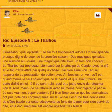
Nombre total de votes :
37
Ellie
Alchimiste bavard
Re: Épisode 9 : Le Thallios
M
26 10 2016, 13:03
e
s
Ouaaaahou quel épisode !! Je l'ai tout bonnement adoré ! Un vrai épisode
s
presque digne de ceux de la première saison ! Des musiques géniales,
a
g
une allusion au Solaris, une magnifique cité avec un très bon concept !
e
Le Thallios est trop beau, bien basé sur le principe du Condor avec la clé
et le fait d'être attiré par quelque chose. J'ai bien aimé voir Tao se
rappeler de sa préparation de potion avec Ambrosius, on voit qu'il est
quand même le seul scientifique de la bande et qu'il avait trouvé une
sorte d'allié en lui, là il se sent trahi, seul et a juste envie de retourner
voir le sous marin, de se retrouver avec lui même pour digérer je pense.
Je suis vraiment super contente j'ai bien l'impression que les scénaristes
ont pris note des commentaires sur la S2 car c'est une très bonne idée
de s'être basée sur cette découverte au fond de la mer pour s'en servir de
cité, et le documentaire est encore une fois très bien !!