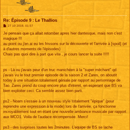
Re: Épisode 9 : Le Thallios
M
27 10 2016, 01:57
e
s
Je pensais que ça allait retomber apres hier dantesque, mais non c'est
s
magique !!!
a
g
au point ou j'en ai eu les frissons sur la découverte et l'arrivée à [spoil] (et
e
à d'autres moments de l'épisodes)
Chais pas quoi dire à part que vite , je cours lancer la suite !!!!!
ps - Là ou j'avais peur d'un truc manichéen à la "super méchant" qd
j'avais vu le tout premier episode de la saison 2 et Zares, on aboutit
today à une situation totalement géniale par rapport au personnage de
Tao. Zares prend du coup encore plus d'interet, en esperant que BS va
bien exploiter ceci. Ca semble assez bien parti.
ps2 - Noam s'essaie à un nouveau style totalement "épique" (pour
reprendre une expression à la mode) lors de l'arrivée, ça fonctionne
incroyablement tout en étant une nouvelle ambiance musicale par rapport
aux MCO1. Voila de l'audace récompensée. Merci!
ps3 - des surprises toutes les 2minutes. L'equipe de BS se lache