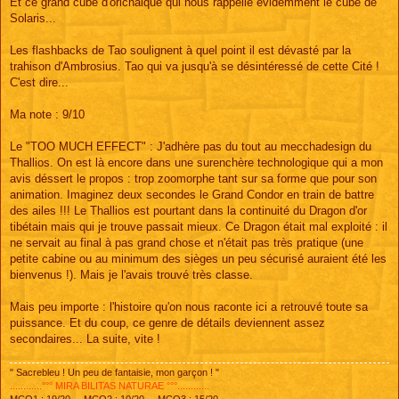
Et ce grand cube d'orichalque qui nous rappelle évidemment le cube de
Solaris...
Les flashbacks de Tao soulignent à quel point il est dévasté par la
trahison d'Ambrosius. Tao qui va jusqu'à se désintéressé de cette Cité !
C'est dire...
Ma note : 9/10
Le "TOO MUCH EFFECT" : J'adhère pas du tout au mecchadesign du
Thallios. On est là encore dans une surenchère technologique qui a mon
avis déssert le propos : trop zoomorphe tant sur sa forme que pour son
animation. Imaginez deux secondes le Grand Condor en train de battre
des ailes !!! Le Thallios est pourtant dans la continuité du Dragon d'or
tibétain mais qui je trouve passait mieux. Ce Dragon était mal exploité : il
ne servait au final à pas grand chose et n'était pas très pratique (une
petite cabine ou au minimum des sièges un peu sécurisé auraient été les
bienvenus !). Mais je l'avais trouvé très classe.
Mais peu importe : l'histoire qu'on nous raconte ici a retrouvé toute sa
puissance. Et du coup, ce genre de détails deviennent assez
secondaires... La suite, vite !
" Sacrebleu ! Un peu de fantaisie, mon garçon ! "
............°°° MIRA BILITAS NATURAE °°°............
MCO1 : 19/20 ... MCO2 : 10/20 ... MCO3 : 15/20