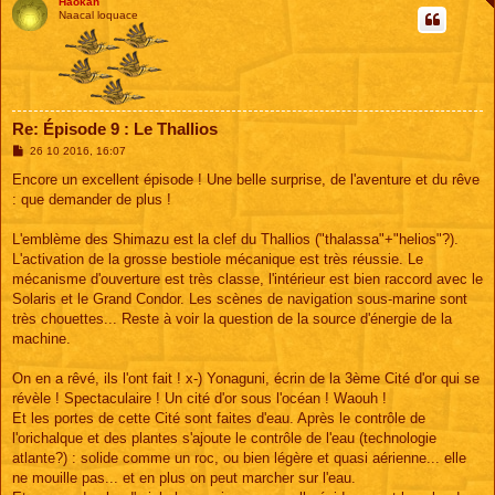
Haokah
Naacal loquace
Re: Épisode 9 : Le Thallios
M
26 10 2016, 16:07
e
s
Encore un excellent épisode ! Une belle surprise, de l'aventure et du rêve
s
: que demander de plus !
a
g
e
L'emblème des Shimazu est la clef du Thallios ("thalassa"+"helios"?).
L'activation de la grosse bestiole mécanique est très réussie. Le
mécanisme d'ouverture est très classe, l'intérieur est bien raccord avec le
Solaris et le Grand Condor. Les scènes de navigation sous-marine sont
très chouettes... Reste à voir la question de la source d'énergie de la
machine.
On en a rêvé, ils l'ont fait ! x-) Yonaguni, écrin de la 3ème Cité d'or qui se
révèle ! Spectaculaire ! Un cité d'or sous l'océan ! Waouh !
Et les portes de cette Cité sont faites d'eau. Après le contrôle de
l'orichalque et des plantes s'ajoute le contrôle de l'eau (technologie
atlante?) : solide comme un roc, ou bien légère et quasi aérienne... elle
ne mouille pas... et en plus on peut marcher sur l'eau.