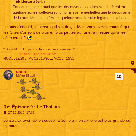
s
Morcar a écrit :
a
Par contre, maintenant que les découvertes de cités s'enchaînent en
g
e
quelque sortes, celles-ci sont moins événementielles que la découverte
de la première, mais c'est en quelque sorte la suite logique des choses.
Je suis d'accord, je pense qu'il y a de ça. Mais vous avez remarqué que
les Cités d'or sont de plus en plus petites au fur et à mesure qu'ils les
découvrent ?
" Sacrebleu ! Un peu de fantaisie, mon garçon ! "
............°°° MIRA BILITAS NATURAE °°°............
MCO1 : 19/20 ... MCO2 : 10/20 ... MCO3 : 15/20
Seb_RF
Maître Shaolin
Re: Épisode 9 : Le Thallios
M
27 10 2016, 17:07
e
s
pense aux éventuelle soussol la 3eme a mon avi elle est plus grande qu'il
s
ny parait
a
g
e