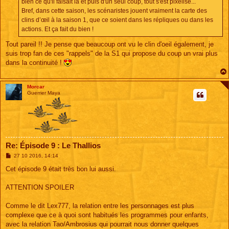
bien ce qu'il faisait là et puis d'un seul coup, tout s'est pixelisé...
Bref, dans cette saison, les scénaristes jouent vraiment la carte des
clins d’œil à la saison 1, que ce soient dans les répliques ou dans les
actions. Et ça fait du bien !
Tout pareil !! Je pense que beaucoup ont vu le clin d'oeil également, je
suis trop fan de ces "rappels" de la S1 qui propose du coup un vrai plus
dans la continuité !
Morcar
Guerrier Maya
Re: Épisode 9 : Le Thallios
M
27 10 2016, 14:14
e
s
Cet épisode 9 était très bon lui aussi.
s
a
g
ATTENTION SPOILER
e
Comme le dit Lex777, la relation entre les personnages est plus
complexe que ce à quoi sont habitués les programmes pour enfants,
avec la relation Tao/Ambrosius qui pourrait nous donner quelques