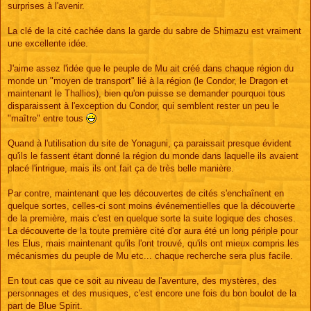
surprises à l'avenir.
La clé de la cité cachée dans la garde du sabre de Shimazu est vraiment
une excellente idée.
J'aime assez l'idée que le peuple de Mu ait créé dans chaque région du
monde un "moyen de transport" lié à la région (le Condor, le Dragon et
maintenant le Thallios), bien qu'on puisse se demander pourquoi tous
disparaissent à l'exception du Condor, qui semblent rester un peu le
"maître" entre tous
Quand à l'utilisation du site de Yonaguni, ça paraissait presque évident
qu'ils le fassent étant donné la région du monde dans laquelle ils avaient
placé l'intrigue, mais ils ont fait ça de très belle manière.
Par contre, maintenant que les découvertes de cités s'enchaînent en
quelque sortes, celles-ci sont moins événementielles que la découverte
de la première, mais c'est en quelque sorte la suite logique des choses.
La découverte de la toute première cité d'or aura été un long périple pour
les Elus, mais maintenant qu'ils l'ont trouvé, qu'ils ont mieux compris les
mécanismes du peuple de Mu etc... chaque recherche sera plus facile.
En tout cas que ce soit au niveau de l'aventure, des mystères, des
personnages et des musiques, c'est encore une fois du bon boulot de la
part de Blue Spirit.