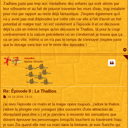
J'adhère juste pas trop aux médaillons des enfants qui sont attirés par
leur silhouette et au fait de pouvoir traverser les murs d'eau, trop irréaliste
pour moi par rapport au reste déjà fantastique. J'espère également qu'il
va y avoir pas mal d'épisodes sur cette cité car elle a l'air d'avoir un fort
potentiel et malgré tout, on est seulement à l'épisode 9 et on découvre
déjà la cité en même temps qu'on découvre le Thallios, là pour le coup
contrairement à la saison précédente où on s'endormait je trouve que ça
va un peu vite, même si on n'a pas le temps de s'ennuyer j'espère juste
que le dosage sera bon sur le reste des épisodes !
nonoko
Maître Shaolin
Re: Épisode 9 : Le Thallios
M
26 10 2016, 13:21
e
s
j'ai revu l'épisode ce matin et la magie opère toujours, j'adore le thalios,
s
j'adore la plongée vers yonaguni (des souvenirs d'une attraction de
a
g
disneyland peut-être x-) et je parviens à ressentir les sensations que
e
doivent éprouver les personnages lorsqu'ils touchent ou traversent l'eau:
je suis Zia quand elle met sa main dans la fontaine, je suis Sancho qui