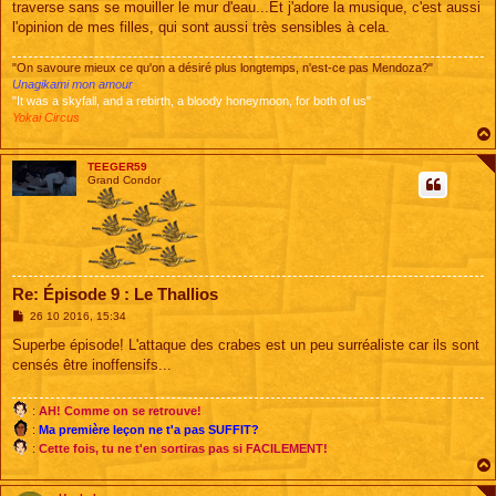
traverse sans se mouiller le mur d'eau...Et j'adore la musique, c'est aussi
l'opinion de mes filles, qui sont aussi très sensibles à cela.
"On savoure mieux ce qu'on a désiré plus longtemps, n'est-ce pas Mendoza?"
Unagikami mon amour
"It was a skyfall, and a rebirth, a bloody honeymoon, for both of us"
Yokai Circus
TEEGER59
Grand Condor
Re: Épisode 9 : Le Thallios
M
26 10 2016, 15:34
e
s
Superbe épisode! L'attaque des crabes est un peu surréaliste car ils sont
s
censés être inoffensifs...
a
g
e
:
AH! Comme on se retrouve!
:
Ma première leçon ne t'a pas SUFFIT?
:
Cette fois, tu ne t'en sortiras pas si FACILEMENT!