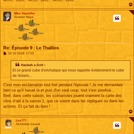
Mike Starkiller
Guerrier Maya
Re: Épisode 9 : Le Thallios
M
26 10 2016, 17:05
e
s
s
Haokah a écrit :
a
Et ce grand cube d'orichalque qui nous rappelle évidemment le cube
g
e
de Solaris...
C'est mon exclamation tout fort pendant l'épisode ! Je me demandais
bien ce qu'il faisait là et puis d'un seul coup, tout s'est pixelisé...
Bref, dans cette saison, les scénaristes jouent vraiment la carte des
clins d’œil à la saison 1, que ce soient dans les répliques ou dans les
actions. Et ça fait du bien !
Lex777
Alchimiste bavard