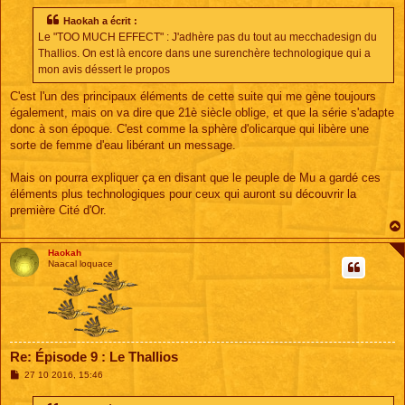
Haokah a écrit :
Le "TOO MUCH EFFECT" : J'adhère pas du tout au mecchadesign du
Thallios. On est là encore dans une surenchère technologique qui a
mon avis déssert le propos
C'est l'un des principaux éléments de cette suite qui me gène toujours
également, mais on va dire que 21è siècle oblige, et que la série s'adapte
donc à son époque. C'est comme la sphère d'olicarque qui libère une
sorte de femme d'eau libérant un message.
Mais on pourra expliquer ça en disant que le peuple de Mu a gardé ces
éléments plus technologiques pour ceux qui auront su découvrir la
première Cité d'Or.
Haokah
Naacal loquace
Re: Épisode 9 : Le Thallios
M
27 10 2016, 15:46
e
s