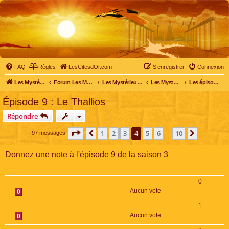
FAQ
Règles
LesCitesdOr.com
S’enregistrer
Connexion
Les Mystérieuses Cités d'Or - LesCitesdOr.com
Forum Les Mystérieuses Cités d'Or
Les Mystérieuses Cités d'Or
Les Mystérieuses Cités d'Or : saison 3 (2016)
Les épisodes de la saison 3
Épisode 9 : Le Thallios
Répondre
Page
4
sur
10
1
2
3
4
5
6
10
Précédente
Suivante
97 messages
…
Donnez une note à l'épisode 9 de la saison 3
0
Aucun vote
0
1
Aucun vote
0