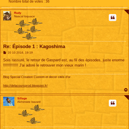
Nombre total de votes :
36
Rudy
Naacal loquace
Re: Épisode 1 : Kagoshima
M
20 10 2016, 19:19
e
s
Sois rassuré, le retour de Gaspard est, au fil des épisodes, juste enorme
s
!!!!!!!!!!!!! J'ai adoré le retrouver mon vieux marin !
a
g
e
Blog Special Creation Custom et decor cités d'or
http://delacoursprod.blogspot.fr/
Sillage
Alchimiste bavard