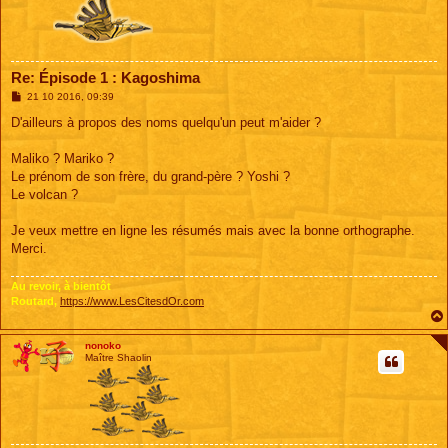
Re: Épisode 1 : Kagoshima
M
21 10 2016, 09:39
e
s
D'ailleurs à propos des noms quelqu'un peut m'aider ?
s
a
g
Maliko ? Mariko ?
e
Le prénom de son frère, du grand-père ? Yoshi ?
Le volcan ?
Je veux mettre en ligne les résumés mais avec la bonne orthographe.
Merci.
Au revoir, à bientôt
Routard,
https://www.LesCitesdOr.com
nonoko
Maître Shaolin