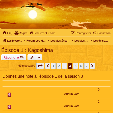
FAQ
Règles
LesCitesdOr.com
S’enregistrer
Connexion
Les Mystérieuses Cités d'Or - LesCitesdOr.com
Forum Les Mystérieuses Cités d'Or
Les Mystérieuses Cités d'Or
Les Mystérieuses Cités d'Or : saison 3 (2016)
Les épisodes de la saison 3
Épisode 1 : Kagoshima
Répondre
Page
4
sur
7
1
2
3
4
5
6
7
Précédente
Suivante
69 messages
Donnez une note à l'épisode 1 de la saison 3
0
Aucun vote
0
1
Aucun vote
0