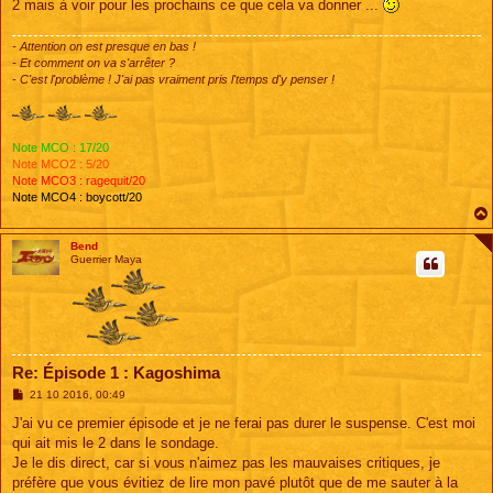
2 mais à voir pour les prochains ce que cela va donner ...
- Attention on est presque en bas !
- Et comment on va s'arrêter ?
- C'est l'problème ! J'ai pas vraiment pris l'temps d'y penser !
Note MCO : 17/20
Note MCO2 : 5/20
Note MCO3 : ragequit/20
Note MCO4 : boycott/20
Bend
Guerrier Maya
Re: Épisode 1 : Kagoshima
M
21 10 2016, 00:49
e
s
J'ai vu ce premier épisode et je ne ferai pas durer le suspense. C'est moi
s
qui ait mis le 2 dans le sondage.
a
g
Je le dis direct, car si vous n'aimez pas les mauvaises critiques, je
e
préfère que vous évitiez de lire mon pavé plutôt que de me sauter à la