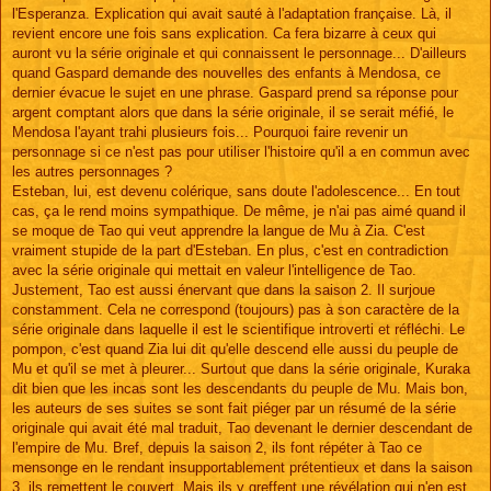
l'Esperanza. Explication qui avait sauté à l'adaptation française. Là, il
revient encore une fois sans explication. Ca fera bizarre à ceux qui
auront vu la série originale et qui connaissent le personnage... D'ailleurs
quand Gaspard demande des nouvelles des enfants à Mendosa, ce
dernier évacue le sujet en une phrase. Gaspard prend sa réponse pour
argent comptant alors que dans la série originale, il se serait méfié, le
Mendosa l'ayant trahi plusieurs fois... Pourquoi faire revenir un
personnage si ce n'est pas pour utiliser l'histoire qu'il a en commun avec
les autres personnages ?
Esteban, lui, est devenu colérique, sans doute l'adolescence... En tout
cas, ça le rend moins sympathique. De même, je n'ai pas aimé quand il
se moque de Tao qui veut apprendre la langue de Mu à Zia. C'est
vraiment stupide de la part d'Esteban. En plus, c'est en contradiction
avec la série originale qui mettait en valeur l'intelligence de Tao.
Justement, Tao est aussi énervant que dans la saison 2. Il surjoue
constamment. Cela ne correspond (toujours) pas à son caractère de la
série originale dans laquelle il est le scientifique introverti et réfléchi. Le
pompon, c'est quand Zia lui dit qu'elle descend elle aussi du peuple de
Mu et qu'il se met à pleurer... Surtout que dans la série originale, Kuraka
dit bien que les incas sont les descendants du peuple de Mu. Mais bon,
les auteurs de ses suites se sont fait piéger par un résumé de la série
originale qui avait été mal traduit, Tao devenant le dernier descendant de
l'empire de Mu. Bref, depuis la saison 2, ils font répéter à Tao ce
mensonge en le rendant insupportablement prétentieux et dans la saison
3, ils remettent le couvert. Mais ils y greffent une révélation qui n'en est