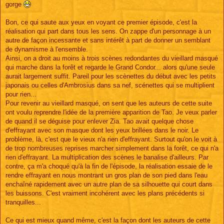
gorge
Bon, ce qui saute aux yeux en voyant ce premier épisode, c'est la
réalisation qui part dans tous les sens. On zappe d'un personnage à un
autre de façon incessante et sans intérêt à part de donner un semblant
de dynamisme à l'ensemble.
Ainsi, on a droit au moins à trois scènes redondantes du vieillard masqué
qui marche dans la forêt et regarde le Grand Condor... alors qu'une seule
aurait largement suffit. Pareil pour les scènettes du début avec les petits
japonais ou celles d'Ambrosius dans sa nef, scénettes qui se multiplient
pour rien...
Pour revenir au vieillard masqué, on sent que les auteurs de cette suite
ont voulu reprendre l'idée de la première apparition de Tao. Je veux parler
de quand il se déguise pour enlever Zia. Tao avait quelque chose
d'effrayant avec son masque dont les yeux brillées dans le noir. Le
problème, là, c'est que le vieux n'a rien d'effrayant. Surtout qu'on le voit à
de trop nombreuses reprises marcher simplement dans la forêt, ce qui n'a
rien d'effrayant. La multiplication des scènes le banalise d'ailleurs. Par
contre, ça m'a choqué qu'à la fin de l'épisode, la réalisation essaie de le
rendre effrayant en nous montrant un gros plan de son pied dans l'eau
enchaîné rapidement avec un autre plan de sa silhouette qui court dans
les buissons. C'est vraiment incohérent avec les plans précédents si
tranquilles...
Ce qui est mieux quand même, c'est la façon dont les auteurs de cette