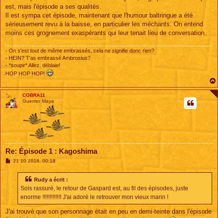
est, mais l'épisode a ses qualités.
Il est sympa cet épisode, maintenant que l'humour baltringue a été
sérieusement revu à la baisse, en particulier les méchants. On entend
moins ces grognement exaspérants qui leur tenait lieu de conversation.
- On s'est tout de même embrassés, cela ne signifie donc rien?
- HEIN? T'as embrassé Ambrosius?
- *soupir* Allez, déblaie!
HOP HOP HOP!
COBRA11
Guerrier Maya
Re: Épisode 1 : Kagoshima
M
21 10 2016, 00:18
e
s
s
Rudy a écrit :
a
Sois rassuré, le retour de Gaspard est, au fil des épisodes, juste
g
e
enorme !!!!!!!!!!!!! J'ai adoré le retrouver mon vieux marin !
J'ai trouvé que son personnage était en peu en demi-teinte dans l'épisode