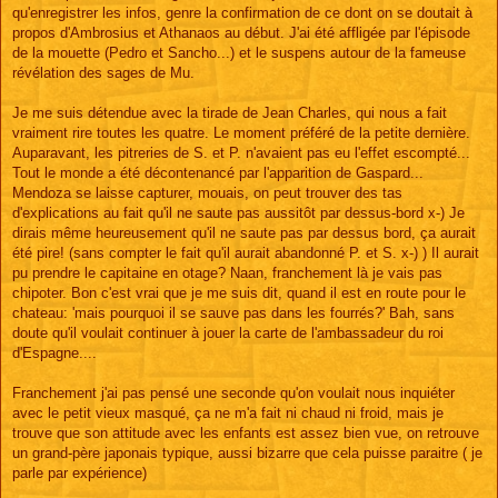
qu'enregistrer les infos, genre la confirmation de ce dont on se doutait à
propos d'Ambrosius et Athanaos au début. J'ai été affligée par l'épisode
de la mouette (Pedro et Sancho...) et le suspens autour de la fameuse
révélation des sages de Mu.
Je me suis détendue avec la tirade de Jean Charles, qui nous a fait
vraiment rire toutes les quatre. Le moment préféré de la petite dernière.
Auparavant, les pitreries de S. et P. n'avaient pas eu l'effet escompté...
Tout le monde a été décontenancé par l'apparition de Gaspard...
Mendoza se laisse capturer, mouais, on peut trouver des tas
d'explications au fait qu'il ne saute pas aussitôt par dessus-bord x-) Je
dirais même heureusement qu'il ne saute pas par dessus bord, ça aurait
été pire! (sans compter le fait qu'il aurait abandonné P. et S. x-) ) Il aurait
pu prendre le capitaine en otage? Naan, franchement là je vais pas
chipoter. Bon c'est vrai que je me suis dit, quand il est en route pour le
chateau: 'mais pourquoi il se sauve pas dans les fourrés?' Bah, sans
doute qu'il voulait continuer à jouer la carte de l'ambassadeur du roi
d'Espagne....
Franchement j'ai pas pensé une seconde qu'on voulait nous inquiéter
avec le petit vieux masqué, ça ne m'a fait ni chaud ni froid, mais je
trouve que son attitude avec les enfants est assez bien vue, on retrouve
un grand-père japonais typique, aussi bizarre que cela puisse paraitre ( je
parle par expérience)