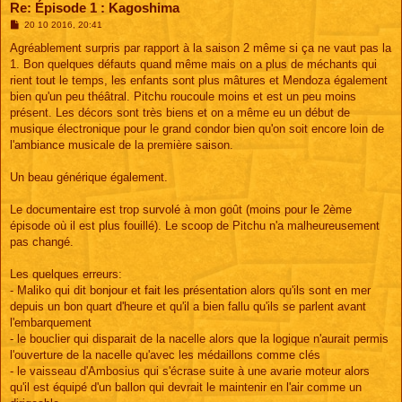
Re: Épisode 1 : Kagoshima
M
20 10 2016, 20:41
e
s
Agréablement surpris par rapport à la saison 2 même si ça ne vaut pas la
s
1. Bon quelques défauts quand même mais on a plus de méchants qui
a
g
rient tout le temps, les enfants sont plus mâtures et Mendoza également
e
bien qu'un peu théâtral. Pitchu roucoule moins et est un peu moins
présent. Les décors sont très biens et on a même eu un début de
musique électronique pour le grand condor bien qu'on soit encore loin de
l'ambiance musicale de la première saison.
Un beau générique également.
Le documentaire est trop survolé à mon goût (moins pour le 2ème
épisode où il est plus fouillé). Le scoop de Pitchu n'a malheureusement
pas changé.
Les quelques erreurs:
- Maliko qui dit bonjour et fait les présentation alors qu'ils sont en mer
depuis un bon quart d'heure et qu'il a bien fallu qu'ils se parlent avant
l'embarquement
- le bouclier qui disparait de la nacelle alors que la logique n'aurait permis
l'ouverture de la nacelle qu'avec les médaillons comme clés
- le vaisseau d'Ambosius qui s'écrase suite à une avarie moteur alors
qu'il est équipé d'un ballon qui devrait le maintenir en l'air comme un