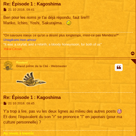
Re: Épisode 1 : Kagoshima
M
21 10 2016, 09:41
e
s
Ben pour les noms je t'ai déjà répondu, faut lire!!!
s
Mariko, Ichiro, Yoshi, Sakurajima...
a
g
e
"On savoure mieux ce qu'on a désiré plus longtemps, n'est-ce pas Mendoza?"
Unagikami mon amour
"It was a skyfall, and a rebirth, a bloody honeymoon, for both of us"
Yokai Circus
Routard
Grand prêtre de la Cité - Webmaster
Re: Épisode 1 : Kagoshima
M
21 10 2016, 09:45
e
s
Y'a trop à lire, pas vu les deux lignes au milieu des autres posts
s
Et donc l'équivalent du son "r" se prononce "l" en japonais (pour ma
a
g
culture personnelle) ?
e
Au revoir, à bientôt