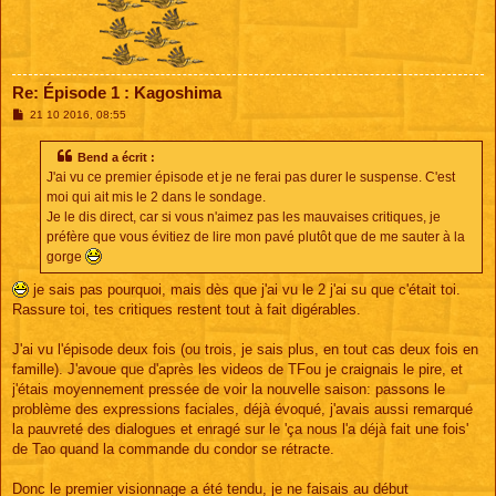
Re: Épisode 1 : Kagoshima
M
21 10 2016, 08:55
e
s
s
Bend a écrit :
a
J'ai vu ce premier épisode et je ne ferai pas durer le suspense. C'est
g
e
moi qui ait mis le 2 dans le sondage.
Je le dis direct, car si vous n'aimez pas les mauvaises critiques, je
préfère que vous évitiez de lire mon pavé plutôt que de me sauter à la
gorge
je sais pas pourquoi, mais dès que j'ai vu le 2 j'ai su que c'était toi.
Rassure toi, tes critiques restent tout à fait digérables.
J'ai vu l'épisode deux fois (ou trois, je sais plus, en tout cas deux fois en
famille). J'avoue que d'après les videos de TFou je craignais le pire, et
j'étais moyennement pressée de voir la nouvelle saison: passons le
problème des expressions faciales, déjà évoqué, j'avais aussi remarqué
la pauvreté des dialogues et enragé sur le 'ça nous l'a déjà fait une fois'
de Tao quand la commande du condor se rétracte.
Donc le premier visionnage a été tendu, je ne faisais au début