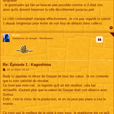
dirigeable
- le grand-père qui fait un boucan pas possible comme si il était ivre,
alors qu'ils doivent traverser la ville discrètement jusqu'au port
Le côté contemplatif manque effectivement. Je n'ai pas regardé la saison
1 depuis longtemps pour éviter de voir trop de défauts dans celle-ci.
Ra Mu
Gardienne du temple - Modératrice
Re: Épisode 1 : Kagoshima
M
20 10 2016, 21:12
e
s
Rudy tu appelais le retour de Gaspar de tous tes vœux. Je sis contente
s
que tu sois satisfait du résultat.
a
g
Ce n'est pas mon cas. Je regrette qu'il ait été réutilisé, cela fait
e
réchauffé, d'autant plus que la valeur de Gaspar était son alliance avec
Gomez.
Enfin, c'est le choix de la production, et on ne peut pas plaire à tout le
monde...
Ce n'est pas le meilleur de la série à mes yeux, le graphisme est ce qu'il