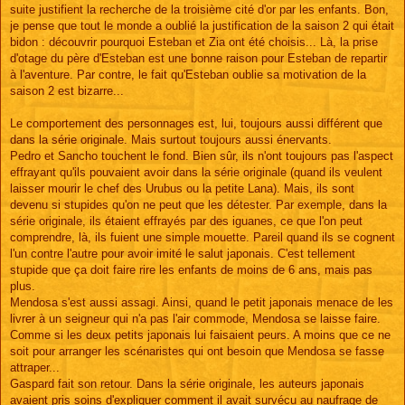
suite justifient la recherche de la troisième cité d'or par les enfants. Bon,
je pense que tout le monde a oublié la justification de la saison 2 qui était
bidon : découvrir pourquoi Esteban et Zia ont été choisis... Là, la prise
d'otage du père d'Esteban est une bonne raison pour Esteban de repartir
à l'aventure. Par contre, le fait qu'Esteban oublie sa motivation de la
saison 2 est bizarre...
Le comportement des personnages est, lui, toujours aussi différent que
dans la série originale. Mais surtout toujours aussi énervants.
Pedro et Sancho touchent le fond. Bien sûr, ils n'ont toujours pas l'aspect
effrayant qu'ils pouvaient avoir dans la série originale (quand ils veulent
laisser mourir le chef des Urubus ou la petite Lana). Mais, ils sont
devenu si stupides qu'on ne peut que les détester. Par exemple, dans la
série originale, ils étaient effrayés par des iguanes, ce que l'on peut
comprendre, là, ils fuient une simple mouette. Pareil quand ils se cognent
l'un contre l'autre pour avoir imité le salut japonais. C'est tellement
stupide que ça doit faire rire les enfants de moins de 6 ans, mais pas
plus.
Mendosa s'est aussi assagi. Ainsi, quand le petit japonais menace de les
livrer à un seigneur qui n'a pas l'air commode, Mendosa se laisse faire.
Comme si les deux petits japonais lui faisaient peurs. A moins que ce ne
soit pour arranger les scénaristes qui ont besoin que Mendosa se fasse
attraper...
Gaspard fait son retour. Dans la série originale, les auteurs japonais
avaient pris soins d'expliquer comment il avait survécu au naufrage de