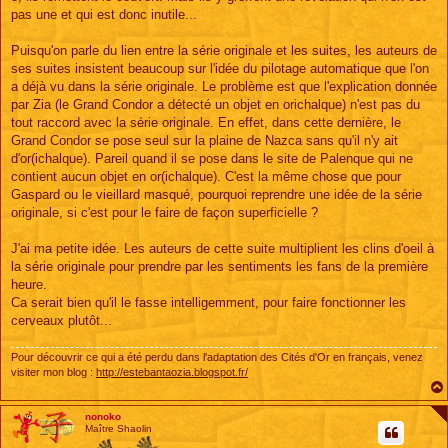
pas une et qui est donc inutile...
Puisqu'on parle du lien entre la série originale et les suites, les auteurs de
ses suites insistent beaucoup sur l'idée du pilotage automatique que l'on
a déjà vu dans la série originale. Le problème est que l'explication donnée
par Zia (le Grand Condor a détecté un objet en orichalque) n'est pas du
tout raccord avec la série originale. En effet, dans cette dernière, le
Grand Condor se pose seul sur la plaine de Nazca sans qu'il n'y ait
d'or(ichalque). Pareil quand il se pose dans le site de Palenque qui ne
contient aucun objet en or(ichalque). C'est la même chose que pour
Gaspard ou le vieillard masqué, pourquoi reprendre une idée de la série
originale, si c'est pour le faire de façon superficielle ?
J'ai ma petite idée. Les auteurs de cette suite multiplient les clins d'oeil à
la série originale pour prendre par les sentiments les fans de la première
heure.
Ca serait bien qu'il le fasse intelligemment, pour faire fonctionner les
cerveaux plutôt...
Pour découvrir ce qui a été perdu dans l'adaptation des Cités d'Or en français, venez
visiter mon blog :
http://estebantaozia.blogspot.fr/
nonoko
Maître Shaolin