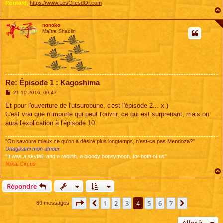
Routard,
https://www.LesCitesdOr.com
nonoko
Maître Shaolin
Re: Épisode 1 : Kagoshima
M
21 10 2016, 09:47
e
s
Et pour l'ouverture de l'utsurobune, c'est l'épisode 2... x-)
s
C'est vrai que n'importe qui peut l'ouvrir, ce qui est surprenant, mais on
a
g
aura l'explication à l'épisode 10.
e
"On savoure mieux ce qu'on a désiré plus longtemps, n'est-ce pas Mendoza?"
Unagikami mon amour
"It was a skyfall, and a rebirth, a bloody honeymoon, for both of us"
Yokai Circus
Répondre
Page
4
sur
7
1
2
3
4
5
6
7
Précédente
Suivante
69 messages
Aller à