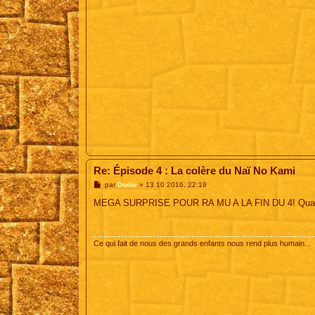
Re: Épisode 4 : La colère du Naï No Kami
M
par
Dodie
»
13 10 2016, 22:19
e
s
MEGA SURPRISE POUR RA MU A LA FIN DU 4! Quand Dod
s
a
g
e
Ce qui fait de nous des grands enfants nous rend plus humain...