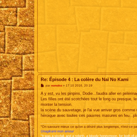
Re: Épisode 4 : La colère du Naï No Kami
M
par
nonoko
»
17 10 2016, 20:19
e
s
A y est, vu les pinpins, Dodie...faudra aller en pélérin
s
Les filles ont été scotchées tout le long ou presque, l
a
g
monter la tension.
e
la scène du sauvetage, je l'ai vue arriver gros comme u
héroique avec toutes ces pauvres masures en feu...p
"On savoure mieux ce qu'on a désiré plus longtemps, n'est-ce 
Unagikami mon amour
"It was a skyfall, and a rebirth, a bloody honeymoon, for both of u