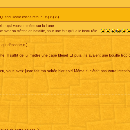
 Dodie est de retour... x-) x-) x-)
elles qui vous emmène sur la Lune.
sse avec sa mèche en bataille, pour une fois qu'il a le beau rôle...
e qui dépasse x-)
. Il suffit de lui mettre une cape bleue! Et puis, ils avaient une bouille trop 
u, vous avez juste fait ma soirée hier soir! Même si c'était pas votre intentio