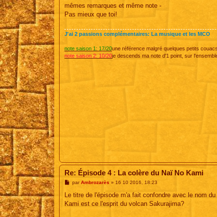
s
mêmes remarques et même note -
s
Pas mieux que toi!
a
g
e
J'ai 2 passions complémentaires: La musique et les MCO
note saison 1: 17/20
une référence malgré quelques petits couac
note saison 2: 10/20
je descends ma note d'1 point, sur l'ensembl
Re: Épisode 4 : La colère du Naï No Kami
M
par
Ambrozarès
»
16 10 2016, 18:23
e
s
Le titre de l'épisode m'a fait confondre avec le nom d
s
Kami est ce l'esprit du volcan Sakurajima?
a
g
e