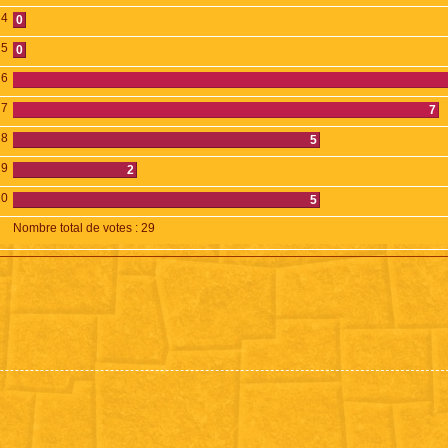
4
0
5
0
6
7
7
8
5
9
2
10
5
Nombre total de votes :
29