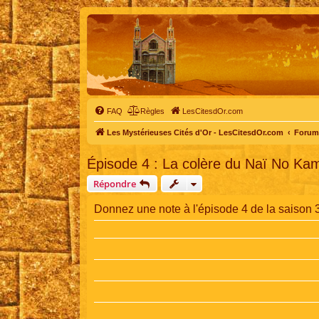
FAQ
Règles
LesCitesdOr.com
Les Mystérieuses Cités d'Or - LesCitesdOr.com
Forum 
Épisode 4 : La colère du Naï No Kam
Répondre
Donnez une note à l'épisode 4 de la saison 