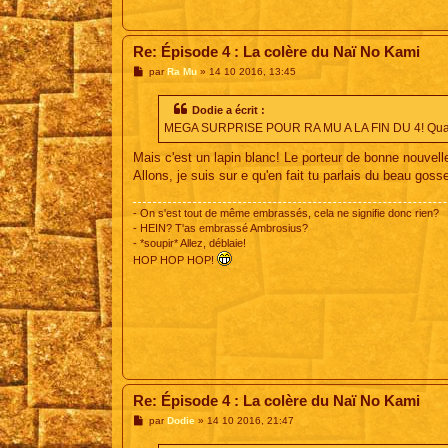
Re: Épisode 4 : La colère du Naï No Kami
M
par
Ra Mu
»
14 10 2016, 13:45
e
s
s
Dodie a écrit :
a
MEGA SURPRISE POUR RA MU A LA FIN DU 4! Quand Do
g
e
Mais c'est un lapin blanc! Le porteur de bonne nouvel
Allons, je suis sur e qu'en fait tu parlais du beau goss
- On s'est tout de même embrassés, cela ne signifie donc rien?
- HEIN? T'as embrassé Ambrosius?
- *soupir* Allez, déblaie!
HOP HOP HOP!
Re: Épisode 4 : La colère du Naï No Kami
M
par
Dodie
»
14 10 2016, 21:47
e
s