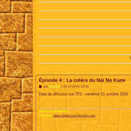
Épisode 4 : La colère du Naï No Kami
M
par
Routard
»
09 10 2016, 23:30
e
s
Date de diffusion sur TF1 : vendredi 21 octobre 2016
s
a
g
e
Au revoir, à bientôt
Routard,
https://www.LesCitesdOr.com