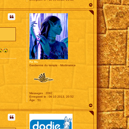
H
a
u
t
Ra Mu
Gardienne du temple - Modératrice
Messages :
2092
Enregistré le :
06 10 2013, 20:52
Âge :
51
H
a
u
t