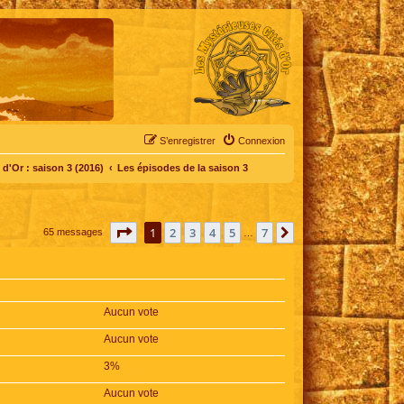
S’enregistrer
Connexion
d'Or : saison 3 (2016)
Les épisodes de la saison 3
Page
1
sur
7
1
2
3
4
5
7
Suivante
65 messages
…
Aucun vote
Aucun vote
3%
Aucun vote