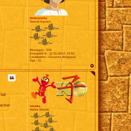
Ambrozarès
Naacal loquace
Messages :
349
Enregistré le :
11 01 2014, 23:52
Localisation :
Cuesmes (Belgique)
Âge :
51
H
a
u
t
fait
action
nonoko
Maître Shaolin