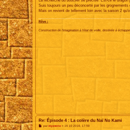
La recherche du bouclier se précise. Est-ce le dragon 
a
g
Suis toujours un peu déconcerté par les grognements e
e
Mais on revient de tellement loin avec la saison 2 qu'
Rêve :
Construction de l'imagination à l'état de veille, destinée à échapper
Re: Épisode 4 : La colère du Naï No Kami
M
par
mysterio
»
16 10 2016, 17:59
e