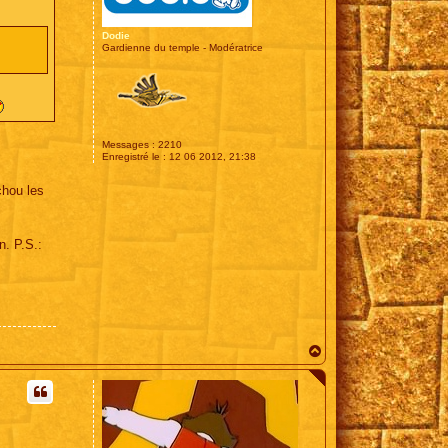
Dodie
Gardienne du temple - Modératrice
Messages :
2210
Enregistré le :
12 06 2012, 21:38
chou les
n. P.S.:
H
a
u
t