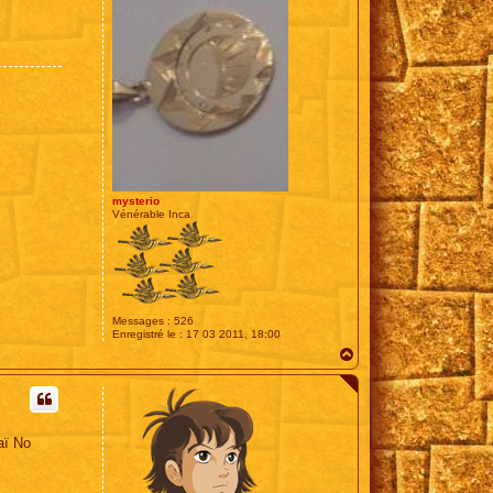
mysterio
Vénérable Inca
Messages :
526
Enregistré le :
17 03 2011, 18:00
H
a
u
t
aï No