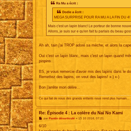
s
Ra Mu a écrit :
a
g
Dodie a écrit :
e
MEGA SURPRISE POUR RA MU A LA FIN DU 4! Quand
Mais c'est un lapin blanc! Le porteur de bonne nouv
Allons, je suis sur e qu'en fait tu parlais du beau go
Ah ah, tain j'ai TROP adoré sa mèche, et alors la cap
Oui c'est un lapin blanc, mais c'est un lapin quand même
pinpins...
BS, je vous remercie d'avoir mis des lapins dans le doc
Remettez des lapins, on veut des lapins! x-) x-)
Bon j'arrête mon délire...
Ce qui fait de nous des grands enfants nous rend plus humain...
Re: Épisode 4 : La colère du Naï No Kami
M
par
Pantin désarticulé
»
15 10 2016, 07:21
e
s
6/10
s