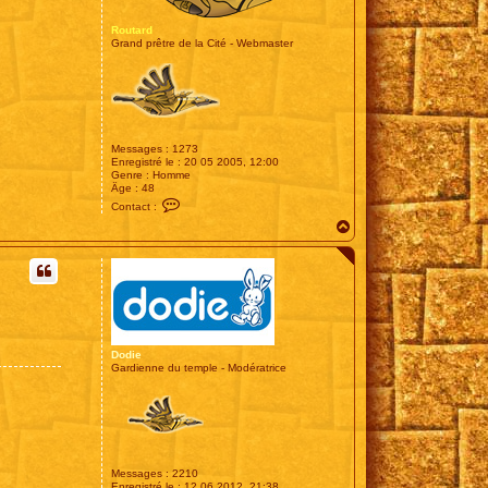
Routard
Grand prêtre de la Cité - Webmaster
Messages :
1273
Enregistré le :
20 05 2005, 12:00
Genre :
Homme
Âge :
48
C
Contact :
o
H
n
t
a
a
u
c
t
t
e
r
R
o
u
Dodie
t
Gardienne du temple - Modératrice
a
r
d
Messages :
2210
Enregistré le :
12 06 2012, 21:38