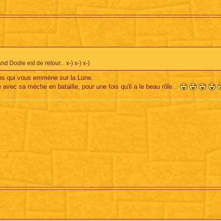
die est de retour... x-) x-) x-)
les qui vous emmène sur la Lune.
e avec sa mèche en bataille, pour une fois qu'il a le beau rôle...