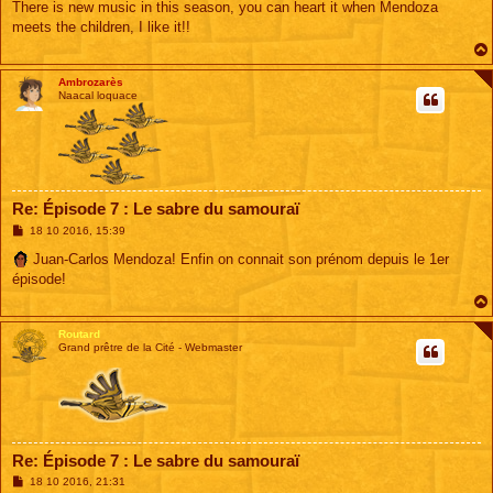
s
There is new music in this season, you can heart it when Mendoza
s
meets the children, I like it!!
a
g
e
Ambrozarès
Naacal loquace
Re: Épisode 7 : Le sabre du samouraï
M
18 10 2016, 15:39
e
s
Juan-Carlos Mendoza! Enfin on connait son prénom depuis le 1er
s
épisode!
a
g
e
Routard
Grand prêtre de la Cité - Webmaster
Re: Épisode 7 : Le sabre du samouraï
M
18 10 2016, 21:31