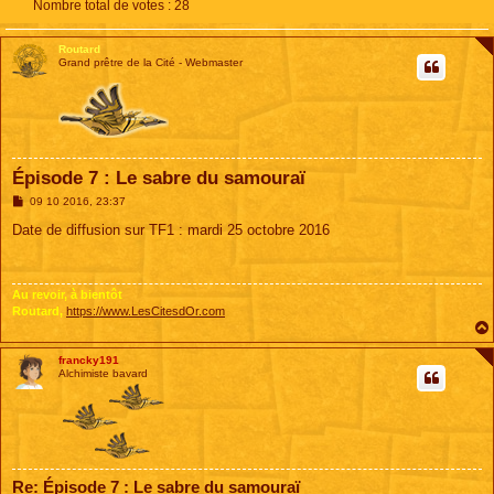
Nombre total de votes :
28
Routard
Grand prêtre de la Cité - Webmaster
Épisode 7 : Le sabre du samouraï
M
09 10 2016, 23:37
e
s
Date de diffusion sur TF1 : mardi 25 octobre 2016
s
a
g
e
Au revoir, à bientôt
Routard,
https://www.LesCitesdOr.com
francky191
Alchimiste bavard
Re: Épisode 7 : Le sabre du samouraï