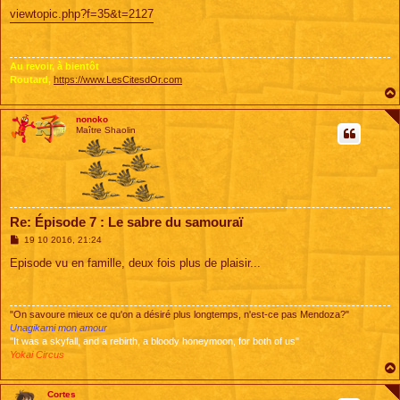
e
s
viewtopic.php?f=35&t=2127
s
a
g
e
Au revoir, à bientôt
Routard,
https://www.LesCitesdOr.com
nonoko
Maître Shaolin
Re: Épisode 7 : Le sabre du samouraï
M
19 10 2016, 21:24
e
s
Episode vu en famille, deux fois plus de plaisir...
s
a
g
e
"On savoure mieux ce qu'on a désiré plus longtemps, n'est-ce pas Mendoza?"
Unagikami mon amour
"It was a skyfall, and a rebirth, a bloody honeymoon, for both of us"
Yokai Circus
Cortes