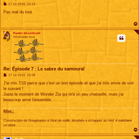
M
17 10 2016, 22:15
e
s
Pas mal du tout
s
a
g
e
Pantin désarticulé
Vénérable Inca
Re: Épisode 7 : Le sabre du samouraï
M
17 10 2016, 23:09
e
s
J'ai mis 7/10 parce que c'est un bon épisode et que j'ai très envie de voir
s
le suivant !
a
g
Juste le moment de Wonder Zia qui m'a un peu chatouillé, mais j'ai
e
beaucoup aimé l'ensemble
Rêve :
Construction de l'imagination à l'état de veille, destinée à échapper au réel, à satisfaire
un désir.
Ra Mu