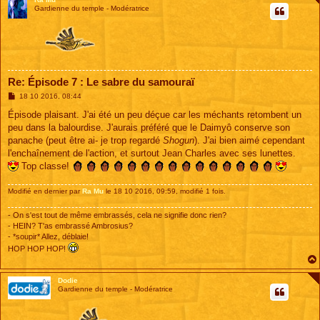
Gardienne du temple - Modératrice
Re: Épisode 7 : Le sabre du samouraï
M
18 10 2016, 08:44
e
s
Épisode plaisant. J'ai été un peu déçue car les méchants retombent un
s
peu dans la balourdise. J'aurais préféré que le Daimyô conserve son
a
g
panache (peut être ai- je trop regardé
Shogun
). J'ai bien aimé cependant
e
l'enchaînement de l'action, et surtout Jean Charles avec ses lunettes.
Top classe!
Modifié en dernier par
Ra Mu
le 18 10 2016, 09:59, modifié 1 fois.
- On s'est tout de même embrassés, cela ne signifie donc rien?
- HEIN? T'as embrassé Ambrosius?
- *soupir* Allez, déblaie!
HOP HOP HOP!
Dodie
Gardienne du temple - Modératrice