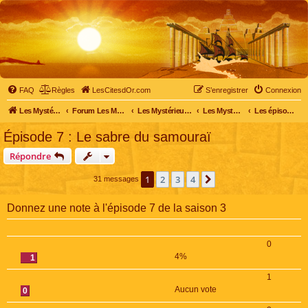
FAQ
Règles
LesCitesdOr.com
S’enregistrer
Connexion
Les Mystérieuses Cités d'Or - LesCitesdOr.com
Forum Les Mystérieuses Cités d'Or
Les Mystérieuses Cités d'Or
Les Mystérieuses Cités d'Or : saison 3 (2016)
Les épisodes de la saison 3
Épisode 7 : Le sabre du samouraï
Répondre
1
2
3
4
Suivante
31 messages
Donnez une note à l'épisode 7 de la saison 3
0
4%
1
1
Aucun vote
0