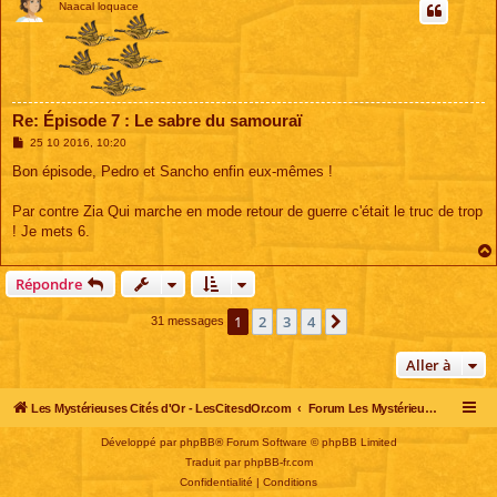
Naacal loquace
Re: Épisode 7 : Le sabre du samouraï
M
25 10 2016, 10:20
e
s
Bon épisode, Pedro et Sancho enfin eux-mêmes !
s
a
g
Par contre Zia Qui marche en mode retour de guerre c'était le truc de trop
e
! Je mets 6.
Répondre
1
2
3
4
Suivante
31 messages
Aller à
Les Mystérieuses Cités d'Or - LesCitesdOr.com
Forum Les Mystérieuses Cités d'Or
Développé par
phpBB
® Forum Software © phpBB Limited
Traduit par
phpBB-fr.com
Confidentialité
|
Conditions