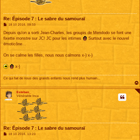
Re: Épisode 7 : Le sabre du samouraï
M
18 10 2016, 09:53
e
s
Depuis qu'on a sorti Jean-Charles, les groupis de Mendodo se font une
s
fixette monstre sur JC! JC pour les intimes
Surtout avec le nouvel
a
g
émoticône...
e
On se calme les filles, nous nous calmons x-) x-)
x-)
Ce qui fait de nous des grands enfants nous rend plus humain...
Esteban_
Vénérable Inca
Re: Épisode 7 : Le sabre du samouraï
M
18 10 2016, 13:23
e