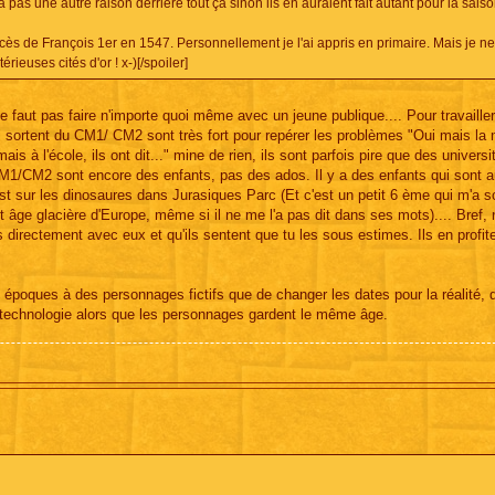
pas une autre raison derrière tout ça sinon ils en auraient fait autant pour la saiso
écès de François 1er en 1547. Personnellement je l'ai appris en primaire. Mais je n
ieuses cités d'or ! x-)[/spoiler]
 ne faut pas faire n'importe quoi même avec un jeune publique.... Pour travaille
i sortent du CM1/ CM2 sont très fort pour repérer les problèmes "Oui mais la
 mais à l'école, ils ont dit..." mine de rien, ils sont parfois pire que des universi
 CM1/CM2 sont encore des enfants, pas des ados. Il y a des enfants qui sont a
st sur les dinosaures dans Jurasiques Parc (Et c'est un petit 6 ème qui m'a so
t âge glacière d'Europe, même si il ne me l'a pas dit dans ses mots).... Bref,
 directement avec eux et qu'ils sentent que tu les sous estimes. Ils en profit
es époques à des personnages fictifs que de changer les dates pour la réalité,
la technologie alors que les personnages gardent le même âge.