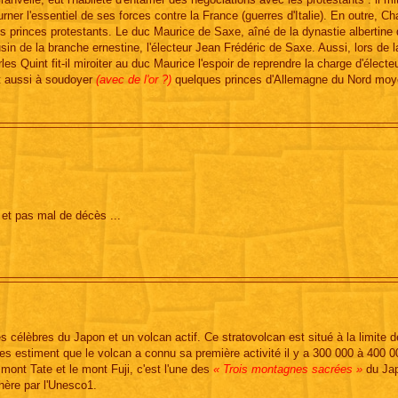
urner l'essentiel de ses forces contre la France (guerres d'Italie). En outre, Ch
es princes protestants. Le duc Maurice de Saxe, aîné de la dynastie albertine
in de la branche ernestine, l'électeur Jean Frédéric de Saxe. Aussi, lors de l
es Quint fit-il miroiter au duc Maurice l'espoir de reprendre la charge d'électe
int aussi à soudoyer
(avec de l'or ?)
quelques princes d'Allemagne du Nord moy
et pas mal de décès ...
élèbres du Japon et un volcan actif. Ce stratovolcan est situé à la limite 
es estiment que le volcan a connu sa première activité il y a 300 000 à 400 0
mont Tate et le mont Fuji, c'est l'une des
« Trois montagnes sacrées »
du Ja
hère par l'Unesco1.