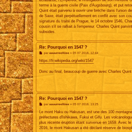
terme à la guerre civile (Paix d'Augsbourg), et put reto
Quint était parvenu à ouvrir une brèche dans l'union d
de Saxe, était perpétuellement en conflit avec son cous
signature du traité de Prague, le 14 octobre 1546, Charl
cousin s'il se ralliait à l'empereur. Charles Quint parv
subsides.
Re: Pourquoi en 1547 ?
M
par
aauurreelliiee
»
05 07 2016, 12:44
e
s
https://fr.wikipedia.org/wiki/1547
s
a
g
Donc au final, beaucoup de guerre avec Charles Quint 
e
Re: Pourquoi en 1547 ?
M
par
aauurreelliiee
»
05 07 2016, 13:25
e
s
Le mont Haku ou Hakusan, est une des 100 montagnes c
s
préfectures d'Ishikawa, Fukui et Gifu. Les volcanologu
a
g
plus récente éruption étant survenue en 1659. Avec le 
e
2016, le mont Hakusan a été déclaré réserve de biosp