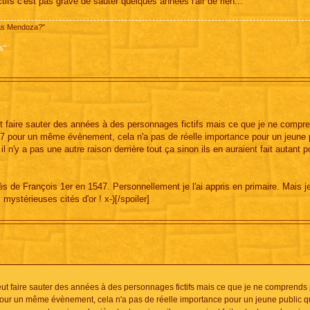
tifs c'est pas grave de sauter quelques années l'air de rien...
pas Mendoza?"
s"
ut faire sauter des années à des personnages fictifs mais ce que je ne compr
547 pour un même évènement, cela n'a pas de réelle importance pour un jeune 
n'y a pas une autre raison derrière tout ça sinon ils en auraient fait autant p
ès de François 1er en 1547. Personnellement je l'ai appris en primaire. Mais j
mystérieuses cités d'or ! x-)[/spoiler]
eut faire sauter des années à des personnages fictifs mais ce que je ne comprends 
pour un même évènement, cela n'a pas de réelle importance pour un jeune public qu