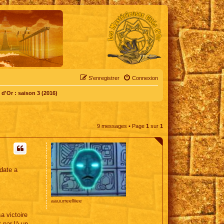
S’enregistrer
Connexion
d'Or : saison 3 (2016)
9 messages • Page
1
sur
1
date a
aauurreelliiee
a victoire
t par là un