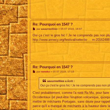
Re: Pourquoi en 1547 ?
M
par
aauurreelliiee
»
05 07 2016, 16:07
e
s
Oui ça c'est le gros hic ! Je ne comprends pas non plu
s
http://www.annecy.org/festival/selectio ... m-20162488
a
g
e
Re: Pourquoi en 1547 ?
M
par
nonoko
»
05 07 2016, 17:15
e
s
s
aauurreelliiee a écrit :
a
Oui ça c'est le gros hic ! Je ne comprends pas non pl
g
e
C'est probablement, comme l'a noté Ra Mu, pour faire 
Occidentaux (et peut-être l'éruption volcanique, quoiq
mettre de méchants Portugais, sans doute pour rappele
parce qu'il a manqué de méchants à la hauteur dans la s