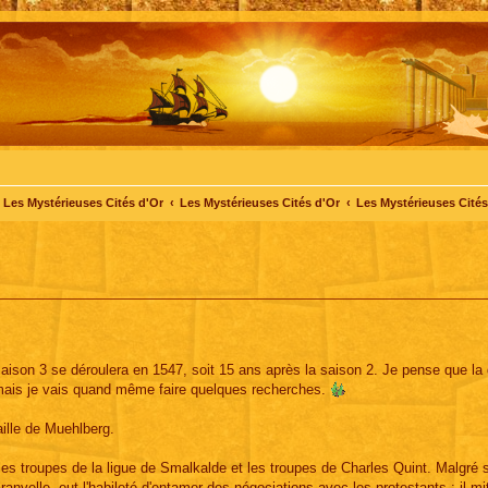
Les Mystérieuses Cités d'Or
Les Mystérieuses Cités d'Or
Les Mystérieuses Cités 
aison 3 se déroulera en 1547, soit 15 ans après la saison 2. Je pense que la 
 mais je vais quand même faire quelques recherches.
ille de Muehlberg.
e les troupes de la ligue de Smalkalde et les troupes de Charles Quint. Malgré s
ranvelle, eut l'habileté d'entamer des négociations avec les protestants : il mi