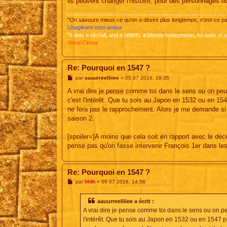
ils peuvent changer l'histoire, pour des personnages fic
"On savoure mieux ce qu'on a désiré plus longtemps, n'est-ce 
Unagikami mon amour
"It was a skyfall, and a rebirth, a bloody honeymoon, for both of u
Yokai Circus
Re: Pourquoi en 1547 ?
M
par
aauurreelliiee
»
05 07 2016, 18:35
e
s
A vrai dire je pense comme toi dans le sens ou on pe
s
c'est l'intérêt. Que tu sois au Japon en 1532 ou en 1
a
g
ne fera pas le rapprochement. Alors je me demande si il 
e
saison 2.
[spoiler=]A moins que cela soit en rapport avec le déc
pense pas qu'on fasse intervenir François 1er dans les 
Re: Pourquoi en 1547 ?
M
par
lilith
»
06 07 2016, 14:58
e
s
s
aauurreelliiee a écrit :
a
A vrai dire je pense comme toi dans le sens ou on p
g
e
l'intérêt. Que tu sois au Japon en 1532 ou en 1547 