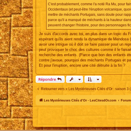
e
C'est probablement, comme l'a noté Ra Mu, pour fair
Occidentaux (et peut-être l'éruption volcanique, quo
mettre de méchants Portugais, sans doute pour rappel
parce qu'il a manqué de méchants à la hauteur dans la
peuvent changer l'histoire, pour des personnages fict
Je suis d'accords avec toi, en plus dans un topic du F
espérant qu'ils aient rendu la dynamique de Mendosa (a
avoir une intrigue où il doit se faire passer pour un 
peut provoquer le choc des cultures comme il le faisait
recherche des enfants. (Parce que bon des enfants ét
contre j'avoue, pourquoi des méchants Portugais et pa
Et pour l'irruption, encore une cité détruite à la fin ?
Répondre
Retourner vers « Les Mystérieuses Cités d'Or : saison 3 
Les Mystérieuses Cités d'Or - LesCitesdOr.com
Forum 