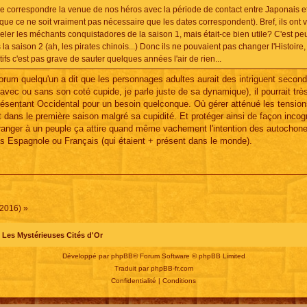
e correspondre la venue de nos héros avec la période de contact entre Japonais e
ique ce ne soit vraiment pas nécessaire que les dates correspondent). Bref, ils ont 
er les méchants conquistadores de la saison 1, mais était-ce bien utile? C'est peu
 saison 2 (ah, les pirates chinois...) Donc ils ne pouvaient pas changer l'Histoire, 
ifs c'est pas grave de sauter quelques années l'air de rien...
orum quelqu'un a dit que les personnages adultes aurait des intriguent second
vec ou sans son coté cupide, je parle juste de sa dynamique), il pourrait trè
représentant Occidental pour un besoin quelconque. Où gérer atténué les tensio
 dans le première saison malgré sa cupidité. Et protéger ainsi de façon incogn
ranger à un peuple ça attire quand même vachement l'intention des autochone
s Espagnole ou Français (qui étaient + présent dans le monde).
(2016) »
Les Mystérieuses Cités d'Or
Développé par
phpBB
® Forum Software © phpBB Limited
Traduit par
phpBB-fr.com
Confidentialité
|
Conditions