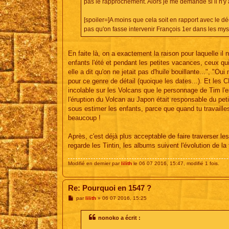
pas le rapprochement. Alors je me demande si il n'y a 
[spoiler=]A moins que cela soit en rapport avec le d
pas qu'on fasse intervenir François 1er dans les mystér
En faite là, on a exactement la raison pour laquelle il
enfants l'été et pendant les petites vacances, ceux qu
elle a dit qu'on ne jetait pas d'huile bouillante...", "Oui
pour ce genre de détail (quoique les dates...). Et les
incolable sur les Volcans que le personnage de Tim l'e
l'éruption du Volcan au Japon était responsable du peti
sous estimer les enfants, parce que quand tu travailles
beaucoup !
Après, c'est déjà plus acceptable de faire traverser l
regarde les Tintin, les albums suivent l'évolution de 
Modifié en dernier par
lilith
le 06 07 2016, 15:47, modifié 1 fois.
Re: Pourquoi en 1547 ?
M
par
lilith
»
06 07 2016, 15:25
e
s
s
nonoko a écrit :
a
g