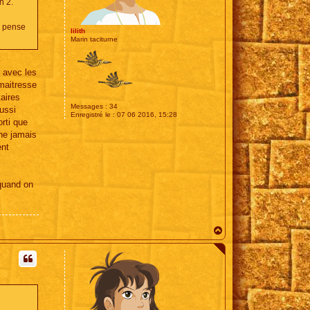
n 2.
e pense
lilith
Marin taciturne
r avec les
 maitresse
taires
Messages :
34
ussi
Enregistré le :
07 06 2016, 15:28
rti que
 ne jamais
ent
 quand on
H
a
u
t