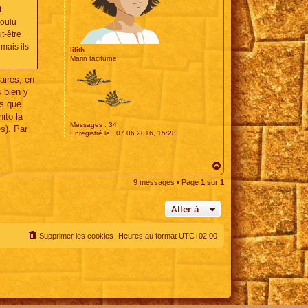
t
voulu
t-être
mais ils
lilith
Marin taciturne
aires, en
s bien y
ns que
ito la
Messages :
34
s). Par
Enregistré le :
07 06 2016, 15:28
H
a
9 messages • Page
1
sur
1
u
t
Aller à
Supprimer les cookies
Heures au format
UTC+02:00