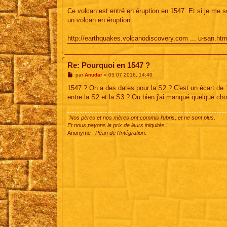
Ce volcan est entré en éruption en 1547. Et si je me so
un volcan en éruption.
http://earthquakes.volcanodiscovery.com ... u-san.htm
Re: Pourquoi en 1547 ?
M
par
Anudar
»
05 07 2016, 14:40
e
s
1547 ? On a des dates pour la S2 ? C'est un écart de 1
s
entre la S2 et la S3 ? Ou bien j'ai manqué quelque cho
a
g
e
"Nos pères et nos mères ont commis l'ubris, et ne sont plus,
Et nous payons le prix de leurs iniquités."
Anonyme :
Péan de l'Intégration
.