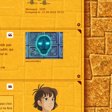
Messages :
2205
Enregistré le :
21 09 2013, 20:22
H
a
u
t
ends pas
public qui
our la
aauurreelliiee
e ne
H
a
u
t
pas c'est
i ne fera