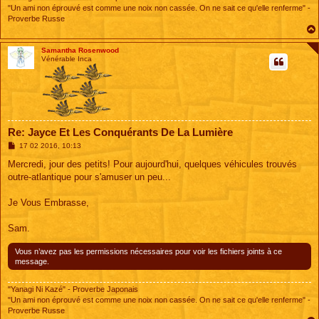
"Un ami non éprouvé est comme une noix non cassée. On ne sait ce qu'elle renferme" -
Proverbe Russe
Samantha Rosenwood
Vénérable Inca
Re: Jayce Et Les Conquérants De La Lumière
M
17 02 2016, 10:13
e
s
Mercredi, jour des petits! Pour aujourd'hui, quelques véhicules trouvés
s
outre-atlantique pour s'amuser un peu...
a
g
e
Je Vous Embrasse,
Sam.
Vous n’avez pas les permissions nécessaires pour voir les fichiers joints à ce
message.
"Yanagi Ni Kazé" - Proverbe Japonais
"Un ami non éprouvé est comme une noix non cassée. On ne sait ce qu'elle renferme" -
Proverbe Russe