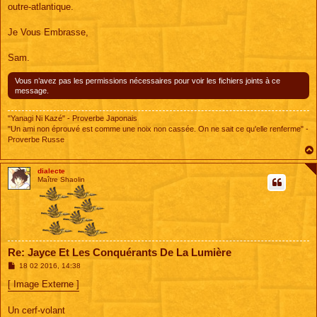
g
outre-atlantique.
e
Je Vous Embrasse,
Sam.
Vous n’avez pas les permissions nécessaires pour voir les fichiers joints à ce
message.
"Yanagi Ni Kazé" - Proverbe Japonais
"Un ami non éprouvé est comme une noix non cassée. On ne sait ce qu'elle renferme" -
Proverbe Russe
dialecte
Maître Shaolin
Re: Jayce Et Les Conquérants De La Lumière
M
18 02 2016, 14:38
e
s
[ Image Externe ]
s
a
g
Un cerf-volant
e