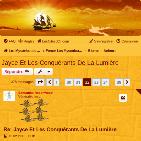
FAQ
Règles
LesCitesdOr.com
S’enregistrer
Connexion
Les Mystérieuses Cités d'Or - LesCitesdOr.com
Forum Les Mystérieuses Cités d'Or
Bistrot
Animes
Jayce Et Les Conquérants De La Lumière
Répondre
Page
32
sur
38
1
30
31
32
33
34
38
Précédente
Suiv
378 messages
…
…
Samantha Rosenwood
Vénérable Inca
Re: Jayce Et Les Conquérants De La Lumière
M
13 02 2016, 11:01
e