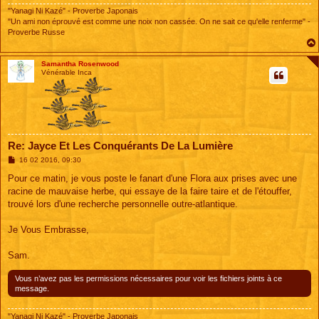
"Yanagi Ni Kazé" - Proverbe Japonais
"Un ami non éprouvé est comme une noix non cassée. On ne sait ce qu'elle renferme" -
Proverbe Russe
Samantha Rosenwood
Vénérable Inca
Re: Jayce Et Les Conquérants De La Lumière
M
16 02 2016, 09:30
e
s
Pour ce matin, je vous poste le fanart d'une Flora aux prises avec une
s
racine de mauvaise herbe, qui essaye de la faire taire et de l'étouffer,
a
g
trouvé lors d'une recherche personnelle outre-atlantique.
e
Je Vous Embrasse,
Sam.
Vous n’avez pas les permissions nécessaires pour voir les fichiers joints à ce
message.
"Yanagi Ni Kazé" - Proverbe Japonais