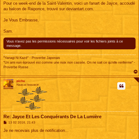
s
Pour ce week-end de la Saint-Valentin, voici un fanart de Jayce, accoudé
s
au balcon de Raiponce, trouvé sur deviantart.com.
a
g
e
Je Vous Embrasse,
Sam.
Vous n’avez pas les permissions nécessaires pour voir les fichiers joints à ce
message.
"Yanagi Ni Kazé" - Proverbe Japonais
"Un ami non éprouvé est comme une noix non cassée. On ne sait ce qu'elle renferme" -
Proverbe Russe
pichu
Naacal loquace
Re: Jayce Et Les Conquérants De La Lumière
M
13 02 2016, 21:43
e
s
Je ne recevais plus de notification...
s
a