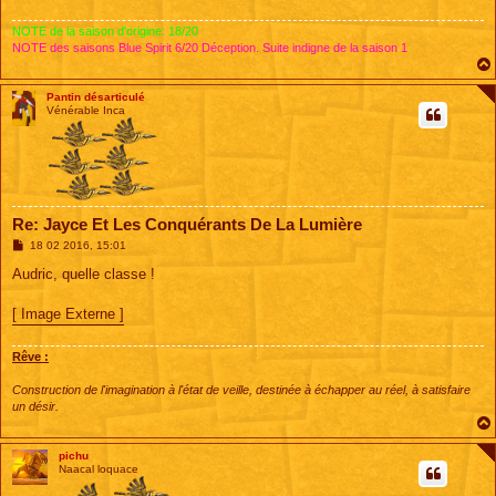
NOTE de la saison d'origine: 18/20
NOTE des saisons Blue Spirit 6/20 Déception. Suite indigne de la saison 1
Pantin désarticulé
Vénérable Inca
Re: Jayce Et Les Conquérants De La Lumière
M
18 02 2016, 15:01
e
s
Audric, quelle classe !
s
a
g
[ Image Externe ]
e
Rêve :
Construction de l'imagination à l'état de veille, destinée à échapper au réel, à satisfaire
un désir.
pichu
Naacal loquace