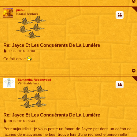
pichu
Naacal loquace
Re: Jayce Et Les Conquérants De La Lumière
M
17 02 2016, 20:00
e
s
Ca fait envie
s
a
g
e
Samantha Rosenwood
Vénérable Inca
Re: Jayce Et Les Conquérants De La Lumière
M
18 02 2016, 09:43
e
s
Pour aujourd'hui, je vous poste un fanart de Jayce prit dans un océan de
s
racines de mauvaises herbes, trouvé lors d'une recherche personnelle
a