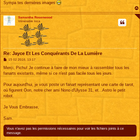
g
Sympa tes dernières images
e
Samantha Rosenwood
Vénérable Inca
Re: Jayce Et Les Conquérants De La Lumière
M
15 02 2016, 13:17
e
s
Merci, Pichu! Je continue à faire de mon mieux à rassembler tous les
s
fanarts existants, même si ce n'est pas facile tous les jours.
a
g
e
Pour aujourd'hui, je vous poste un fanart représentant une carte de tarot,
où figurent Oon, notre cher ami Nono d'Ulysse 31, et...Astro le petit
robot.
Je Vous Embrasse,
Sam.
Vous n’avez pas les permissions nécessaires pour voir les fichiers joints à ce
message.