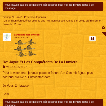
Vous n’avez pas les permissions nécessaires pour voir les fichiers joints à ce
message.
"Yanagi Ni Kazé" - Proverbe Japonais
"Un ami non éprouvé est comme une noix non cassée. On ne sait ce qu'elle renferme" -
Proverbe Russe
Samantha Rosenwood
Vénérable Inca
Re: Jayce Et Les Conquérants De La Lumière
M
06 02 2016, 09:27
e
s
Pour le week-end, je vous poste le fanart d'un Oon mit à jour, plus
s
costaud, trouvé sur deviantart.com.
a
g
e
Je Vous Embrasse,
Sam.
Vous n’avez pas les permissions nécessaires pour voir les fichiers joints à ce
message.