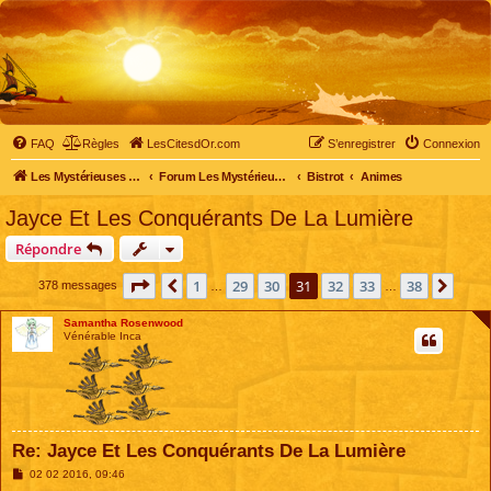
FAQ
Règles
LesCitesdOr.com
S’enregistrer
Connexion
Les Mystérieuses Cités d'Or - LesCitesdOr.com
Forum Les Mystérieuses Cités d'Or
Bistrot
Animes
Jayce Et Les Conquérants De La Lumière
Répondre
Page
31
sur
38
1
29
30
31
32
33
38
Précédente
Suiv
378 messages
…
…
Samantha Rosenwood
Vénérable Inca
Re: Jayce Et Les Conquérants De La Lumière
M
02 02 2016, 09:46
e