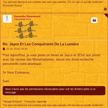
"Un ami non éprouvé est comme une noix non cassée. On ne sait ce qu'elle renferme" -
Proverbe Russe
Samantha Rosenwood
Vénérable Inca
Re: Jayce Et Les Conquérants De La Lumière
M
11 02 2016, 09:25
e
s
Pour aujourd'hui, je vous poste un fanart de Jayce et d'Oon aux prises
s
avec les racines des Monstroplantes, trouvé lors d'une recherche
a
g
personnelle outre-atlantique.
e
Je Vous Embrasse,
Sam.
Vous n’avez pas les permissions nécessaires pour voir les fichiers joints à ce
message.
"Yanagi Ni Kazé" - Proverbe Japonais
"Un ami non éprouvé est comme une noix non cassée. On ne sait ce qu'elle renferme" -