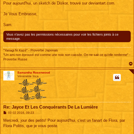
s
Pour aujourd'hui, un sketch de Diskor, trouvé sur deviantart.com.
s
a
g
Je Vous Embrasse,
e
Sam.
Vous n’avez pas les permissions nécessaires pour voir les fichiers joints à ce
message.
"Yanagi Ni Kazé" - Proverbe Japonais
"Un ami non éprouvé est comme une noix non cassée. On ne sait ce qu'elle renferme" -
Proverbe Russe
Samantha Rosenwood
Vénérable Inca
Re: Jayce Et Les Conquérants De La Lumière
M
03 02 2016, 09:23
e
s
Mercredi, jour des petits! Pour aujourd'hui, c'est un fanart de Flora, par
s
Flora Politis, que je vous poste.
a
g
e