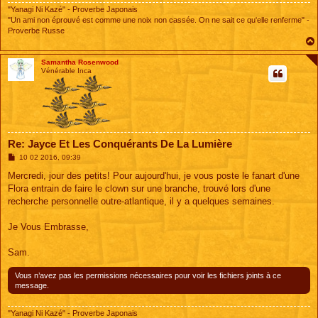
"Yanagi Ni Kazé" - Proverbe Japonais
"Un ami non éprouvé est comme une noix non cassée. On ne sait ce qu'elle renferme" -
Proverbe Russe
Samantha Rosenwood
Vénérable Inca
Re: Jayce Et Les Conquérants De La Lumière
M
10 02 2016, 09:39
e
s
Mercredi, jour des petits! Pour aujourd'hui, je vous poste le fanart d'une
s
Flora entrain de faire le clown sur une branche, trouvé lors d'une
a
g
recherche personnelle outre-atlantique, il y a quelques semaines.
e
Je Vous Embrasse,
Sam.
Vous n’avez pas les permissions nécessaires pour voir les fichiers joints à ce
message.
"Yanagi Ni Kazé" - Proverbe Japonais