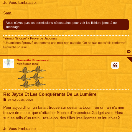
Je Vous Embrasse,
Sam.
Vous n’avez pas les permissions nécessaires pour voir les fichiers joints à ce
message.
"Yanagi Ni Kazé" - Proverbe Japonais
"Un ami non éprouvé est comme une noix non cassée. On ne sait ce qu'elle renferme" -
Proverbe Russe
Samantha Rosenwood
Vénérable Inca
Re: Jayce Et Les Conquérants De La Lumière
M
04 02 2016, 09:26
e
s
Pour aujourd'hui, un fanart trouvé sur deviantart.com, où un fan n'a rien
s
trouvé de mieux que d'attacher Sophie d'Inspecteur Gadget avec Flora
a
g
sur les rails d'un train...ras-le-bol des filles intelligentes et intuitives?
e
Je Vous Embrasse,