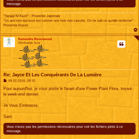
message.
"Yanagi Ni Kazé" - Proverbe Japonais
"Un ami non éprouvé est comme une noix non cassée. On ne sait ce qu'elle renferme" -
Proverbe Russe
Samantha Rosenwood
Vénérable Inca
Re: Jayce Et Les Conquérants De La Lumière
M
09 02 2016, 09:32
e
s
Pour aujourd'hui, je vous poste le fanart d'une Power Plant Flora, trouvé
s
le week-end dernier.
a
g
e
Je Vous Embrasse,
Sam.
Vous n’avez pas les permissions nécessaires pour voir les fichiers joints à ce
message.