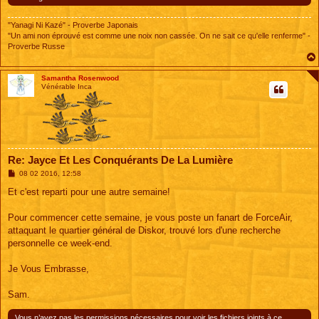
"Yanagi Ni Kazé" - Proverbe Japonais
"Un ami non éprouvé est comme une noix non cassée. On ne sait ce qu'elle renferme" -
Proverbe Russe
Samantha Rosenwood
Vénérable Inca
Re: Jayce Et Les Conquérants De La Lumière
M
08 02 2016, 12:58
e
s
Et c'est reparti pour une autre semaine!
s
a
g
Pour commencer cette semaine, je vous poste un fanart de ForceAir,
e
attaquant le quartier général de Diskor, trouvé lors d'une recherche
personnelle ce week-end.
Je Vous Embrasse,
Sam.
Vous n’avez pas les permissions nécessaires pour voir les fichiers joints à ce