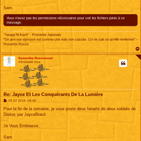
Sam.
Vous n’avez pas les permissions nécessaires pour voir les fichiers joints à ce
message.
"Yanagi Ni Kazé" - Proverbe Japonais
"Un ami non éprouvé est comme une noix non cassée. On ne sait ce qu'elle renferme" -
Proverbe Russe
Samantha Rosenwood
Vénérable Inca
Re: Jayce Et Les Conquérants De La Lumière
M
05 02 2016, 09:36
e
s
Pour la fin de la semaine, je vous poste deux fanarts de deux soldats de
s
Diskor, par JayceBrasil.
a
g
e
Je Vous Embrasse,
Sam.