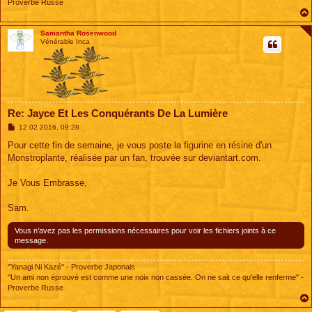
Proverbe Russe
Samantha Rosenwood
Vénérable Inca
Re: Jayce Et Les Conquérants De La Lumière
M
12 02 2016, 09:28
e
s
Pour cette fin de semaine, je vous poste la figurine en résine d'un
s
Monstroplante, réalisée par un fan, trouvée sur deviantart.com.
a
g
e
Je Vous Embrasse,
Sam.
Vous n’avez pas les permissions nécessaires pour voir les fichiers joints à ce
message.
"Yanagi Ni Kazé" - Proverbe Japonais
"Un ami non éprouvé est comme une noix non cassée. On ne sait ce qu'elle renferme" -
Proverbe Russe