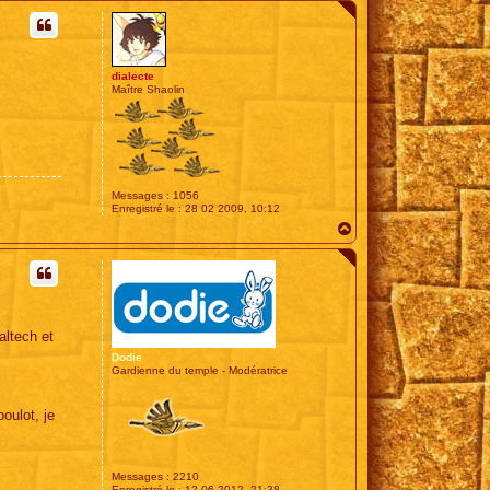
u
t
dialecte
Maître Shaolin
Messages :
1056
Enregistré le :
28 02 2009, 10:12
H
a
u
t
altech et
Dodie
Gardienne du temple - Modératrice
oulot, je
Messages :
2210
Enregistré le :
12 06 2012, 21:38