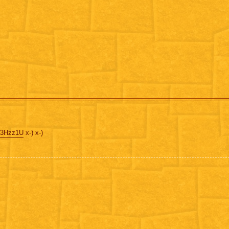
M3Hzz1U
x-) x-)