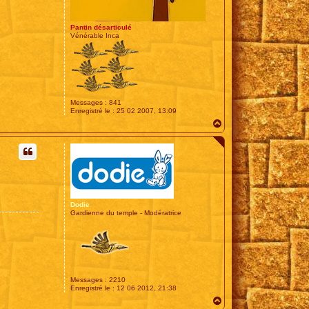
Pantin désarticulé
Vénérable Inca
Messages :
841
Enregistré le :
25 02 2007, 13:09
H
a
u
t
Dodie
Gardienne du temple - Modératrice
Messages :
2210
Enregistré le :
12 06 2012, 21:38
H