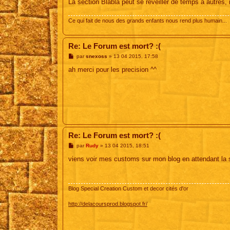
La section Blabla peut se réveiller de temps à autres,
Ce qui fait de nous des grands enfants nous rend plus humain...
Re: Le Forum est mort? :(
M
par
snexoss
»
13 04 2015, 17:58
e
s
ah merci pour les precision ^^
s
a
g
e
Re: Le Forum est mort? :(
M
par
Rudy
»
13 04 2015, 18:51
e
s
viens voir mes customs sur mon blog en attendant la 
s
a
g
e
Blog Special Creation Custom et decor cités d'or
http://delacoursprod.blogspot.fr/