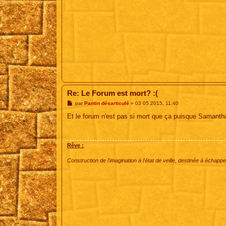
Re: Le Forum est mort? :(
M
par
Pantin désarticulé
»
03 05 2015, 11:40
e
s
Et le forum n'est pas si mort que ça puisque Samanth
s
a
g
e
Rêve :
Construction de l'imagination à l'état de veille, destinée à échapper