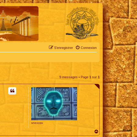
S’enregistrer
Connexion
9 messages • Page
1
sur
1
snexoss
H
a