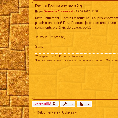
Re: Le Forum est mort? :(
M
par
Samantha Rosenwood
»
13 06 2015, 11:52
e
s
Merci infiniment, Pantin Désarticulé! J'ai pris énormé
s
plaisir à en parler! Pour l'instant, je prends une paus
a
g
sentiments vis-à-vis de Jayce, voilà.
e
Je Vous Embrasse,
Sam.
"Yanagi Ni Kazé" - Proverbe Japonais
"Un ami non éprouvé est comme une noix non cassée. On ne sait
Verrouillé
Retourner vers « Archives »