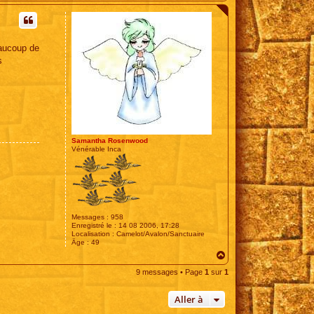
a
u
t
eaucoup de
s
Samantha Rosenwood
Vénérable Inca
Messages :
958
Enregistré le :
14 08 2006, 17:28
Localisation :
Camelot/Avalon/Sanctuaire
Âge :
49
H
a
9 messages • Page
1
sur
1
u
t
Aller à