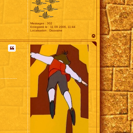
Messages :
302
Enregistré le :
11 09 2006, 11:44
Localisation :
Douvaine
H
a
u
t