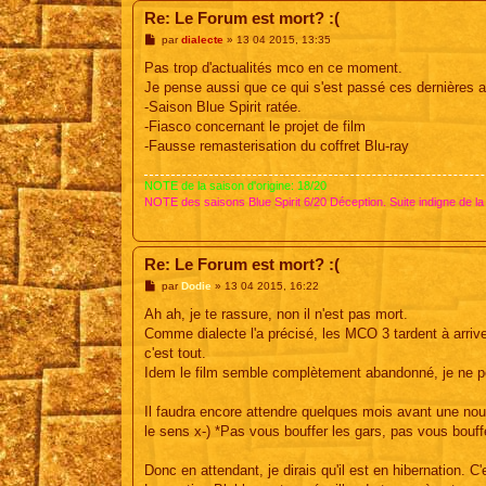
Re: Le Forum est mort? :(
M
par
dialecte
»
13 04 2015, 13:35
e
s
Pas trop d'actualités mco en ce moment.
s
Je pense aussi que ce qui s'est passé ces dernières 
a
g
-Saison Blue Spirit ratée.
e
-Fiasco concernant le projet de film
-Fausse remasterisation du coffret Blu-ray
NOTE de la saison d'origine: 18/20
NOTE des saisons Blue Spirit 6/20 Déception. Suite indigne de la
Re: Le Forum est mort? :(
M
par
Dodie
»
13 04 2015, 16:22
e
s
Ah ah, je te rassure, non il n'est pas mort.
s
Comme dialecte l'a précisé, les MCO 3 tardent à arrive
a
g
c'est tout.
e
Idem le film semble complètement abandonné, je ne pe
Il faudra encore attendre quelques mois avant une nouve
le sens x-) *Pas vous bouffer les gars, pas vous bouffe
Donc en attendant, je dirais qu'il est en hibernation. 