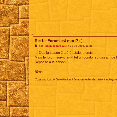
Re: Le Forum est mort? :(
M
par
Pantin désarticulé
»
03 05 2015, 11:31
e
s
... Oui, la saison 2 a été fatale je crois...
s
Mais le forum survivra-t-il tel un condor surgissant de 
a
g
Réponse à la saison 3 !
e
Rêve :
Construction de l'imagination à l'état de veille, destinée à échapper