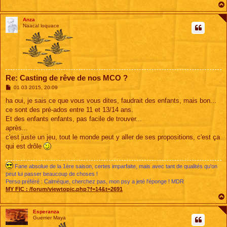
Anza
Naacal loquace
Re: Casting de rêve de nos MCO ?
M
01 03 2015, 20:09
e
s
ha oui, je sais ce que vous vous dites, faudrait des enfants, mais bon...
s
ce sont des pré-ados entre 11 et 13/14 ans.
a
g
Et des enfants enfants, pas facile de trouver...
e
après...
c'est juste un jeu, tout le monde peut y aller de ses propositions, c'est ça
qui est drôle
Fane absolue de la 1ère saison, certes imparfaite, mais avec tant de qualités qu'on
peut lui passer beaucoup de choses !
Perso préféré : Calmèque, cherchez pas, mon psy a jeté l'éponge ! MDR
MY FIC :
/forum/viewtopic.php?f=14&t=2691
Esperanza
Guerrier Maya