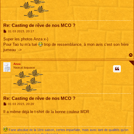
Re: Casting de rêve de nos MCO ?
M
01 03 2015, 20:17
e
s
Super les photos Anza x-)
s
Pour Tao tu m'a tué
trop de ressemblance, à mon avis c'est son frère
a
g
jumeau :->
e
Anza
Naacal loquace
Re: Casting de rêve de nos MCO ?
M
01 03 2015, 20:20
e
s
Il a même déjà le t-shirt de la bonne couleur MDR
s
a
g
e
Fane absolue de la 1ère saison, certes imparfaite, mais avec tant de qualités qu'on