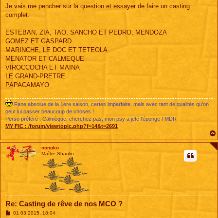
Je vais me pencher sur la question et essayer de faire un casting
complet.
ESTEBAN, ZIA, TAO, SANCHO ET PEDRO, MENDOZA
GOMEZ ET GASPARD
MARINCHE, LE DOC ET TETEOLA
MENATOR ET CALMEQUE
VIROCCOCHA ET MAINA
LE GRAND-PRETRE
PAPACAMAYO
Fane absolue de la 1ère saison, certes imparfaite, mais avec tant de qualités qu'on
peut lui passer beaucoup de choses !
Perso préféré : Calmèque, cherchez pas, mon psy a jeté l'éponge ! MDR
MY FIC :
/forum/viewtopic.php?f=14&t=2691
nonoko
Maître Shaolin
Re: Casting de rêve de nos MCO ?
M
01 03 2015, 18:04