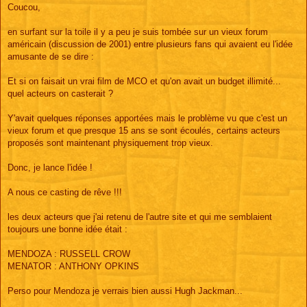
s
Coucou,
s
a
g
en surfant sur la toile il y a peu je suis tombée sur un vieux forum
e
américain (discussion de 2001) entre plusieurs fans qui avaient eu l'idée
amusante de se dire :
Et si on faisait un vrai film de MCO et qu'on avait un budget illimité...
quel acteurs on casterait ?
Y'avait quelques réponses apportées mais le problème vu que c'est un
vieux forum et que presque 15 ans se sont écoulés, certains acteurs
proposés sont maintenant physiquement trop vieux.
Donc, je lance l'idée !
A nous ce casting de rêve !!!
les deux acteurs que j'ai retenu de l'autre site et qui me semblaient
toujours une bonne idée était :
MENDOZA : RUSSELL CROW
MENATOR : ANTHONY OPKINS
Perso pour Mendoza je verrais bien aussi Hugh Jackman...