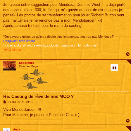
e
s
Je rajoute cette suggestion pour Mendoza: Dominic West, il a déjà porté
s
des capes...(dans 300, le film qui m'a gavée au bout de dix minutes je
a
g
pense). Les photos de sa transformation pour jouer Richard Burton sont
e
pas mal...mais je ne renonce pas à mon Mendobardem x-)
Après, amuse-toi bien pour le reste du casting!
"On savoure mieux ce qu'on a désiré plus longtemps, n'est-ce pas Mendoza?"
Unagikami mon amour
"It was a skyfall, and a rebirth, a bloody honeymoon, for both of us"
Yokai Circus
Esperanza
Guerrier Maya
Re: Casting de rêve de nos MCO ?
M
01 03 2015, 19:39
e
s
Vive MendoBardem !!!
s
Pour Marinché, je propose Penelope Cruz x-)
a
g
e
Anza