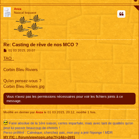
Anza
Naacal loquace
Re: Casting de rêve de nos MCO ?
M
01 03 2015, 20:07
e
s
TAO :
s
a
g
Corbin Bleu Riviers
e
Qu'en pensez-vous ?
Corbin Bleu Riviers.jpg
Vous n’avez pas les permissions nécessaires pour voir les fichiers joints à ce
message.
Modifié en dernier par
Anza
le 01 03 2015, 20:12, modifié 1 fois.
Fane absolue de la 1ère saison, certes imparfaite, mais avec tant de qualités qu'on
peut lui passer beaucoup de choses !
Perso préféré : Calmèque, cherchez pas, mon psy a jeté l'éponge ! MDR
MY FIC :
/forum/viewtopic.php?f=14&t=2691