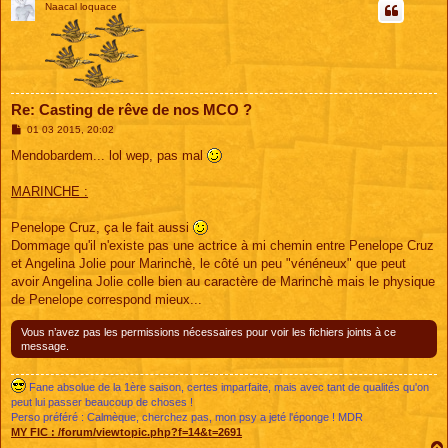
Naacal loquace
Re: Casting de rêve de nos MCO ?
M
01 03 2015, 20:02
e
s
Mendobardem... lol wep, pas mal
s
a
g
MARINCHE :
e
Penelope Cruz, ça le fait aussi
Dommage qu'il n'existe pas une actrice à mi chemin entre Penelope Cruz
et Angelina Jolie pour Marinchè, le côté un peu "vénéneux" que peut
avoir Angelina Jolie colle bien au caractère de Marinchè mais le physique
de Penelope correspond mieux...
Vous n’avez pas les permissions nécessaires pour voir les fichiers joints à ce
message.
Fane absolue de la 1ère saison, certes imparfaite, mais avec tant de qualités qu'on
peut lui passer beaucoup de choses !
Perso préféré : Calmèque, cherchez pas, mon psy a jeté l'éponge ! MDR
MY FIC :
/forum/viewtopic.php?f=14&t=2691