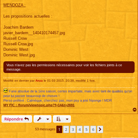
e
s
MENDOZA :
s
a
g
Les propositions actuelles :
e
Joachim Bardem
javier_bardem__140410174457.jpg
Russell Crow
Russell Crow.jpg
Dominic West
Dominic West.jpg
Vous n’avez pas les permissions nécessaires pour voir les fichiers joints à ce
message.
Modifié en dernier par
Anza
le 01 03 2015, 20:38, modifié 1 fois.
Fane absolue de la 1ère saison, certes imparfaite, mais avec tant de qualités qu'on
peut lui passer beaucoup de choses !
Perso préféré : Calmèque, cherchez pas, mon psy a jeté l'éponge ! MDR
MY FIC :
/forum/viewtopic.php?f=14&t=2691
Répondre
1
2
3
4
5
6
Suivante
53 messages