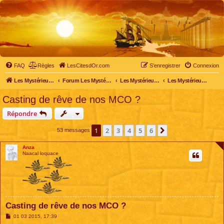
FAQ
Règles
LesCitesdOr.com
S’enregistrer
Connexion
Les Mystérieuses Cités d'Or - LesCitesdOr.com
Forum Les Mystérieuses Cités d'Or
Les Mystérieuses Cités d'Or
Les Mystérieuses Cités d'Or : le film
Casting de rêve de nos MCO ?
Répondre
1
2
3
4
5
6
Suivante
53 messages
Anza
Naacal loquace
Casting de rêve de nos MCO ?
M
01 03 2015, 17:39
e