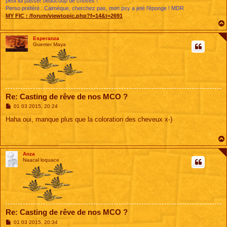
peut lui passer beaucoup de choses !
Perso préféré : Calmèque, cherchez pas, mon psy a jeté l'éponge ! MDR
MY FIC :
/forum/viewtopic.php?f=14&t=2691
Esperanza
Guerrier Maya
Re: Casting de rêve de nos MCO ?
M
01 03 2015, 20:24
e
s
Haha oui, manque plus que la coloration des cheveux x-)
s
a
g
e
Anza
Naacal loquace
Re: Casting de rêve de nos MCO ?
M
01 03 2015, 20:34