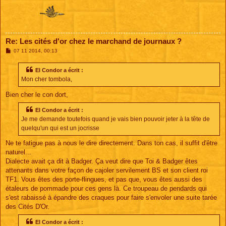
Re: Les cités d'or chez le marchand de journaux ?
M
07 11 2014, 00:13
e
s
s
El Condor a écrit :
a
Mon cher tombola,
g
e
Bien cher le con dort,
El Condor a écrit :
Je me demande toutefois quand je vais bien pouvoir jeter à la tête de
quelqu'un qui est un jocrisse
Ne te fatigue pas à nous le dire directement. Dans ton cas, il suffit d'être
naturel...
Dialecte avait ça dit à Badger. Ça veut dire que Toi & Badger êtes
attenants dans votre façon de cajoler servilement BS et son client roi
TF1. Vous êtes des porte-flingues, et pas que, vous êtes aussi des
étaleurs de pommade pour ces gens là. Ce troupeau de pendards qui
s'est rabaissé à épandre des craques pour faire s'envoler une suite tarée
des Cités D'Or.
El Condor a écrit :