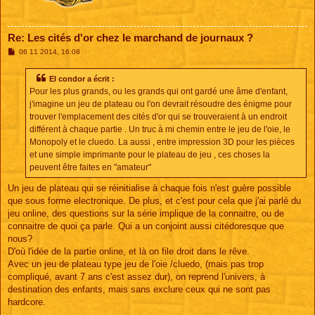
Re: Les cités d'or chez le marchand de journaux ?
M
06 11 2014, 16:08
e
s
s
El condor a écrit :
a
Pour les plus grands, ou les grands qui ont gardé une âme d'enfant,
g
e
j'imagine un jeu de plateau ou l'on devrait résoudre des énigme pour
trouver l'emplacement des cités d'or qui se trouveraient à un endroit
différent à chaque partie . Un truc à mi chemin entre le jeu de l'oie, le
Monopoly et le cluedo. La aussi , entre impression 3D pour les pièces
et une simple imprimante pour le plateau de jeu , ces choses la
peuvent être faites en "amateur"
Un jeu de plateau qui se réinitialise à chaque fois n'est guère possible
que sous forme electronique. De plus, et c'est pour cela que j'ai parlé du
jeu online, des questions sur la série implique de la connaitre, ou de
connaitre de quoi ça parle. Qui a un conjoint aussi citédoresque que
nous?
D'où l'idée de la partie online, et là on file droit dans le rêve.
Avec un jeu de plateau type jeu de l'oie /cluedo, (mais pas trop
compliqué, avant 7 ans c'est assez dur), on reprend l'univers, à
destination des enfants, mais sans exclure ceux qui ne sont pas
hardcore.