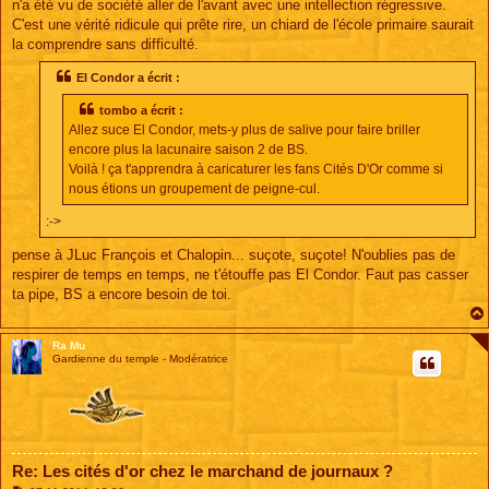
n'a été vu de société aller de l'avant avec une intellection régressive.
C'est une vérité ridicule qui prête rire, un chiard de l'école primaire saurait
la comprendre sans difficulté.
El Condor a écrit :
tombo a écrit :
Allez suce El Condor, mets-y plus de salive pour faire briller
encore plus la lacunaire saison 2 de BS.
Voilà ! ça t'apprendra à caricaturer les fans Cités D'Or comme si
nous étions un groupement de peigne-cul.
:->
pense à JLuc François et Chalopin... suçote, suçote! N'oublies pas de
respirer de temps en temps, ne t'étouffe pas El Condor. Faut pas casser
ta pipe, BS a encore besoin de toi.
Ra Mu
Gardienne du temple - Modératrice
Re: Les cités d'or chez le marchand de journaux ?