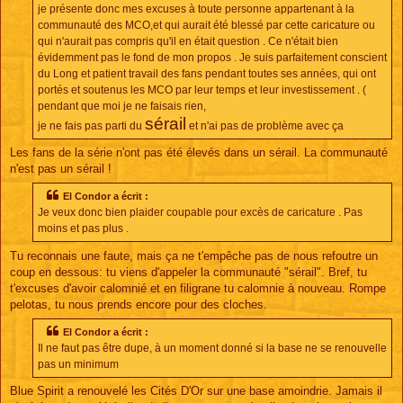
je présente donc mes excuses à toute personne appartenant à la
communauté des MCO,et qui aurait été blessé par cette caricature ou
qui n'aurait pas compris qu'il en était question . Ce n'était bien
évidemment pas le fond de mon propos . Je suis parfaitement conscient
du Long et patient travail des fans pendant toutes ses années, qui ont
portés et soutenus les MCO par leur temps et leur investissement . (
pendant que moi je ne faisais rien,
sérail
je ne fais pas parti du
et n'ai pas de problème avec ça
Les fans de la série n'ont pas été élevés dans un sérail. La communauté
n'est pas un sérail !
El Condor a écrit :
Je veux donc bien plaider coupable pour excès de caricature . Pas
moins et pas plus .
Tu reconnais une faute, mais ça ne t'empêche pas de nous refoutre un
coup en dessous: tu viens d'appeler la communauté "sérail". Bref, tu
t'excuses d'avoir calomnié et en filigrane tu calomnie à nouveau. Rompe
pelotas, tu nous prends encore pour des cloches.
El Condor a écrit :
Il ne faut pas être dupe, à un moment donné si la base ne se renouvelle
pas un minimum
Blue Spirit a renouvelé les Cités D'Or sur une base amoindrie. Jamais il