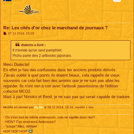
Re: Les cités d'or chez le marchand de journaux ?
M
07 11 2014, 15:29
e
s
s
dialecte a écrit :
a
Il n'existe qu'un seul pamphlet.
g
e
Pichu parle des 2 artbooks japonais.
Merci Dialecte!
En effet je fais des confusions dans les anciens produits dérivés.
J'avais oublié à quel points ils étaient beaux, cela rappelle de vieux
souvenirs car cela fait bien des années que je ne suis pas allée les
regarder. Ils n'ont rien à voir avec l'artbook pauvrissime de l'édition
collector MCO2.
Mais à part Nonoko et Bend, je ne sais pas qui serait capable de traduire.
Modifié en dernier par
Ra Mu
le 08 11 2014, 18:34, modifié 1 fois.
- On s'est tout de même embrassés, cela ne signifie donc rien?
- HEIN? T'as embrassé Ambrosius?
- *soupir* Allez, déblaie!
HOP HOP HOP!