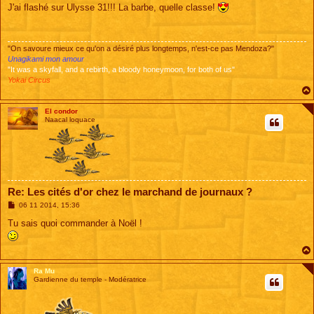
s
J'ai flashé sur Ulysse 31!!! La barbe, quelle classe!
s
a
g
e
"On savoure mieux ce qu'on a désiré plus longtemps, n'est-ce pas Mendoza?"
Unagikami mon amour
"It was a skyfall, and a rebirth, a bloody honeymoon, for both of us"
Yokai Circus
El condor
Naacal loquace
Re: Les cités d'or chez le marchand de journaux ?
M
06 11 2014, 15:36
e
s
Tu sais quoi commander à Noël !
s
a
g
e
Ra Mu
Gardienne du temple - Modératrice