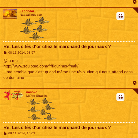
El condor
Naacal loquace
Re: Les cités d'or chez le marchand de journaux ?
M
08 11 2014, 08:57
e
s
@ra mu
s
http://www.sculpteo.com/fr/figurines-freak/
a
g
Il me semble que c'est quand même une révolution qui nous attend dans
e
ce domaine
nonoko
Maître Shaolin
Re: Les cités d'or chez le marchand de journaux ?
M
08 11 2014, 10:03
e