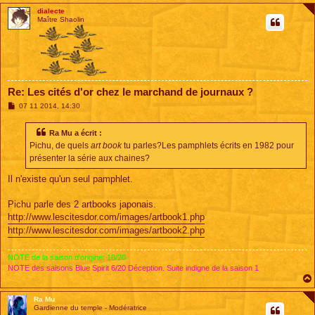
dialecte
Maître Shaolin
Re: Les cités d'or chez le marchand de journaux ?
M
07 11 2014, 14:30
e
s
s
Ra Mu a écrit :
a
Pichu, de quels
art book
tu parles?Les pamphlets écrits en 1982 pour
g
e
présenter la série aux chaines?
Il n'existe qu'un seul pamphlet.
Pichu parle des 2 artbooks japonais.
http://www.lescitesdor.com/images/artbook1.php
http://www.lescitesdor.com/images/artbook2.php
NOTE de la saison d'origine: 18/20
NOTE des saisons Blue Spirit 6/20 Déception. Suite indigne de la saison 1
Ra Mu
Gardienne du temple - Modératrice