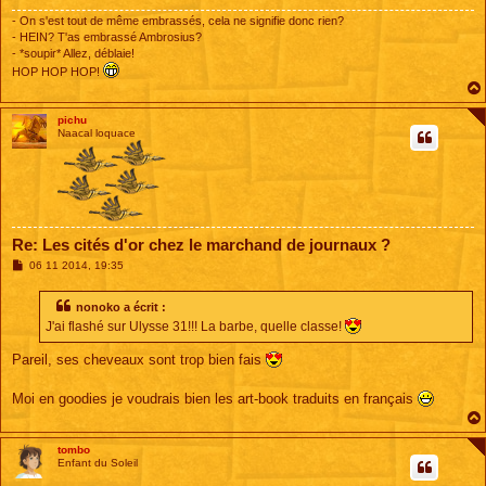
- On s'est tout de même embrassés, cela ne signifie donc rien?
- HEIN? T'as embrassé Ambrosius?
- *soupir* Allez, déblaie!
HOP HOP HOP!
pichu
Naacal loquace
Re: Les cités d'or chez le marchand de journaux ?
M
06 11 2014, 19:35
e
s
s
nonoko a écrit :
a
J'ai flashé sur Ulysse 31!!! La barbe, quelle classe!
g
e
Pareil, ses cheveaux sont trop bien fais
Moi en goodies je voudrais bien les art-book traduits en français
tombo
Enfant du Soleil