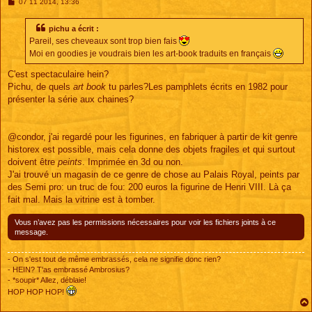
M
07 11 2014, 13:36
e
s
s
pichu a écrit :
a
Pareil, ses cheveaux sont trop bien fais
g
e
Moi en goodies je voudrais bien les art-book traduits en français
C'est spectaculaire hein?
Pichu, de quels
art book
tu parles?Les pamphlets écrits en 1982 pour
présenter la série aux chaines?
@condor, j'ai regardé pour les figurines, en fabriquer à partir de kit genre
historex est possible, mais cela donne des objets fragiles et qui surtout
doivent être
peints
. Imprimée en 3d ou non.
J'ai trouvé un magasin de ce genre de chose au Palais Royal, peints par
des Semi pro: un truc de fou: 200 euros la figurine de Henri VIII. Là ça
fait mal. Mais la vitrine est à tomber.
Vous n’avez pas les permissions nécessaires pour voir les fichiers joints à ce
message.
- On s'est tout de même embrassés, cela ne signifie donc rien?
- HEIN? T'as embrassé Ambrosius?
- *soupir* Allez, déblaie!
HOP HOP HOP!