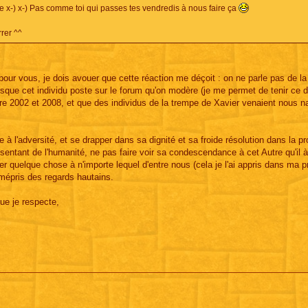
vie x-) x-) Pas comme toi qui passes tes vendredis à nous faire ça
rrer ^^
i pour vous, je dois avouer que cette réaction me déçoit : on ne parle pas de la
 lorsque cet individu poste sur le forum qu'on modère (je me permet de tenir ce 
e 2002 et 2008, et que des individus de la trempe de Xavier venaient nous na
e à l'adversité, et se drapper dans sa dignité et sa froide résolution dans la p
sentant de l'humanité, ne pas faire voir sa condescendance à cet Autre qu'il à
 quelque chose à n'importe lequel d'entre nous (cela je l'ai appris dans ma p
s mépris des regards hautains.
que je respecte,