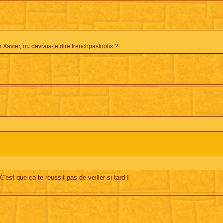
r Xavier, ou devrais-je dire frenchpasfootix ?
'est que ça te réussit pas de veiller si tard !