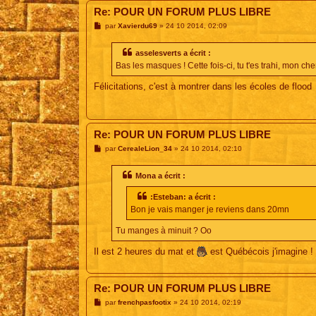
Re: POUR UN FORUM PLUS LIBRE
M
par
Xavierdu69
»
24 10 2014, 02:09
e
s
s
asselesverts a écrit :
a
Bas les masques ! Cette fois-ci, tu t'es trahi, mon che
g
e
Félicitations, c'est à montrer dans les écoles de flood
Re: POUR UN FORUM PLUS LIBRE
M
par
CerealeLion_34
»
24 10 2014, 02:10
e
s
s
Mona a écrit :
a
g
:Esteban: a écrit :
e
Bon je vais manger je reviens dans 20mn
Tu manges à minuit ? Oo
Il est 2 heures du mat et
est Québécois j'imagine ! C
Re: POUR UN FORUM PLUS LIBRE
M
par
frenchpasfootix
»
24 10 2014, 02:19
e