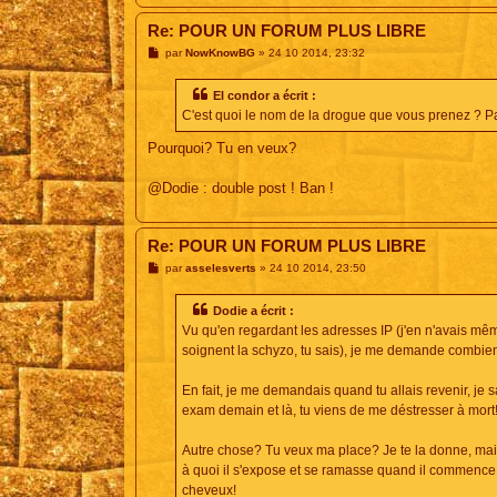
Re: POUR UN FORUM PLUS LIBRE
M
par
NowKnowBG
»
24 10 2014, 23:32
e
s
s
El condor a écrit :
a
C'est quoi le nom de la drogue que vous prenez ? Par
g
e
Pourquoi? Tu en veux?
@Dodie : double post ! Ban !
Re: POUR UN FORUM PLUS LIBRE
M
par
asselesverts
»
24 10 2014, 23:50
e
s
s
Dodie a écrit :
a
Vu qu'en regardant les adresses IP (j'en n'avais même
g
e
soignent la schyzo, tu sais), je me demande combien d
En fait, je me demandais quand tu allais revenir, je s
exam demain et là, tu viens de me déstresser à mort!
Autre chose? Tu veux ma place? Je te la donne, mai
à quoi il s'expose et se ramasse quand il commence, a
cheveux!