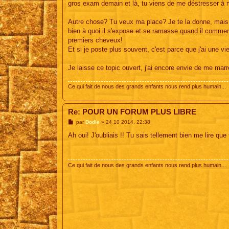
gros exam demain et là, tu viens de me déstresser à m
Autre chose? Tu veux ma place? Je te la donne, mais 
bien à quoi il s'expose et se ramasse quand il commenc
premiers cheveux!
Et si je poste plus souvent, c'est parce que j'ai une 
Je laisse ce topic ouvert, j'ai encore envie de me marr
Ce qui fait de nous des grands enfants nous rend plus humain...
Re: POUR UN FORUM PLUS LIBRE
M
par
Dodie
»
24 10 2014, 22:38
e
s
Ah oui! J'oubliais !! Tu sais tellement bien me lire que
s
a
g
e
Ce qui fait de nous des grands enfants nous rend plus humain...