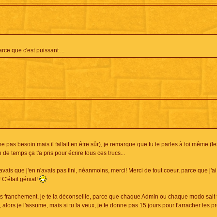
ce que c'est puissant ...
 pas besoin mais il fallait en être sûr), je remarque que tu te parles à toi même (l
e temps ça t'a pris pour écrire tous ces trucs...
avais que j'en n'avais pas fini, néanmoins, merci! Merci de tout coeur, parce que j'a
 C'était génial!
s franchement, je te la déconseille, parce que chaque Admin ou chaque modo sait 
lors je l'assume, mais si tu la veux, je te donne pas 15 jours pour t'arracher tes p