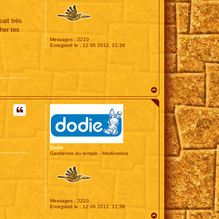
ait très
her tes
Messages :
2210
Enregistré le :
12 06 2012, 21:38
H
a
u
t
Dodie
Gardienne du temple - Modératrice
Messages :
2210
Enregistré le :
12 06 2012, 21:38
H