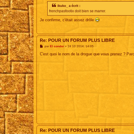
s
s
ikuko_ a écrit :
a
frenchpasfootix doit bien se marrer.
g
e
Je confirme, c'était assez drôle
Re: POUR UN FORUM PLUS LIBRE
M
par
El condor
»
24 10 2014, 14:05
e
s
C'est quoi le nom de la drogue que vous prenez ? Parce
s
a
g
e
Re: POUR UN FORUM PLUS LIBRE