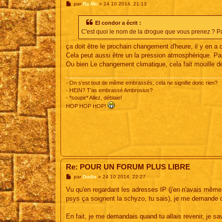
M
par
Ra Mu
»
24 10 2014, 21:13
e
s
s
El condor a écrit :
a
C'est quoi le nom de la drogue que vous prenez ? Par
g
e
ça doit être le prochain changement d'heure, il y en a 
Cela peut aussi être un la pression atmosphérique. Par
Ou bien Le changement climatique, cela fait mouille d
- On s'est tout de même embrassés, cela ne signifie donc rien?
- HEIN? T'as embrassé Ambrosius?
- *soupir* Allez, déblaie!
HOP HOP HOP!
Re: POUR UN FORUM PLUS LIBRE
M
par
Dodie
»
24 10 2014, 22:27
e
s
Vu qu'en regardant les adresses IP (j'en n'avais même p
s
psys ça soignent la schyzo, tu sais), je me demande c
a
g
e
En fait, je me demandais quand tu allais revenir, je sa