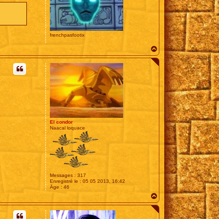
frenchpasfootix
H
a
u
t
El condor
Naacal loquace
Messages :
317
Enregistré le :
05 05 2013, 16:42
Âge :
46
H
a
u
t