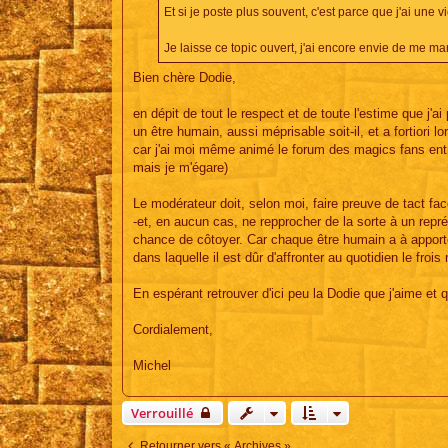
Et si je poste plus souvent, c'est parce que j'ai une 
Je laisse ce topic ouvert, j'ai encore envie de me ma
Bien chère Dodie,
en dépit de tout le respect et de toute l'estime que j'a
un être humain, aussi méprisable soit-il, et a fortiori
car j'ai moi même animé le forum des magics fans entr
mais je m'égare)
Le modérateur doit, selon moi, faire preuve de tact fac
-et, en aucun cas, ne repprocher de la sorte à un repré
chance de côtoyer. Car chaque être humain a à apporter
dans laquelle il est dûr d'affronter au quotidien le froi
En espérant retrouver d'ici peu la Dodie que j'aime et 
Cordialement,
Michel
Verrouillé
Retourner vers « Archives »