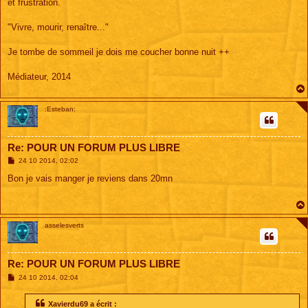
et frustration.
"Vivre, mourir, renaître..."
Je tombe de sommeil je dois me coucher bonne nuit ++
Médiateur, 2014
:Esteban:
Re: POUR UN FORUM PLUS LIBRE
M
24 10 2014, 02:02
e
s
Bon je vais manger je reviens dans 20mn
s
a
g
e
asselesverts
Re: POUR UN FORUM PLUS LIBRE
M
24 10 2014, 02:04
e
s
s
Xavierdu69 a écrit :