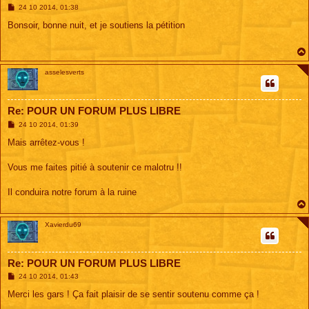
M
24 10 2014, 01:38
e
s
Bonsoir, bonne nuit, et je soutiens la pétition
s
a
g
e
asselesverts
Re: POUR UN FORUM PLUS LIBRE
M
24 10 2014, 01:39
e
s
Mais arrêtez-vous !
s
a
g
Vous me faites pitié à soutenir ce malotru !!
e
Il conduira notre forum à la ruine
Xavierdu69
Re: POUR UN FORUM PLUS LIBRE
M
24 10 2014, 01:43
e
s
Merci les gars ! Ça fait plaisir de se sentir soutenu comme ça !
s
a