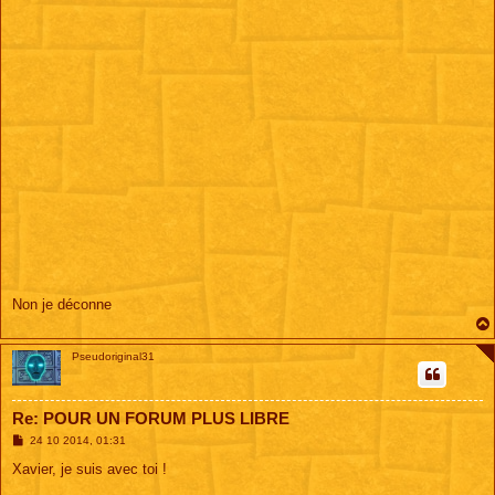
Non je déconne
Pseudoriginal31
Re: POUR UN FORUM PLUS LIBRE
M
24 10 2014, 01:31
e
s
Xavier, je suis avec toi !
s
a