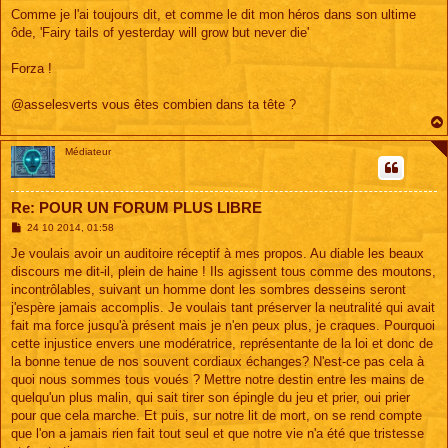
g
Comme je l'ai toujours dit, et comme le dit mon héros dans son ultime
e
ôde, 'Fairy tails of yesterday will grow but never die'
Forza !
@asselesverts vous êtes combien dans ta tête ?
Médiateur
Re: POUR UN FORUM PLUS LIBRE
M
24 10 2014, 01:58
e
s
Je voulais avoir un auditoire réceptif à mes propos. Au diable les beaux
s
discours me dit-il, plein de haine ! Ils agissent tous comme des moutons,
a
g
incontrôlables, suivant un homme dont les sombres desseins seront
e
j'espère jamais accomplis. Je voulais tant préserver la neutralité qui avait
fait ma force jusqu'à présent mais je n'en peux plus, je craques. Pourquoi
cette injustice envers une modératrice, représentante de la loi et donc de
la bonne tenue de nos souvent cordiaux échanges? N'est-ce pas cela à
quoi nous sommes tous voués ? Mettre notre destin entre les mains de
quelqu'un plus malin, qui sait tirer son épingle du jeu et prier, oui prier
pour que cela marche. Et puis, sur notre lit de mort, on se rend compte
que l'on a jamais rien fait tout seul et que notre vie n'a été que tristesse