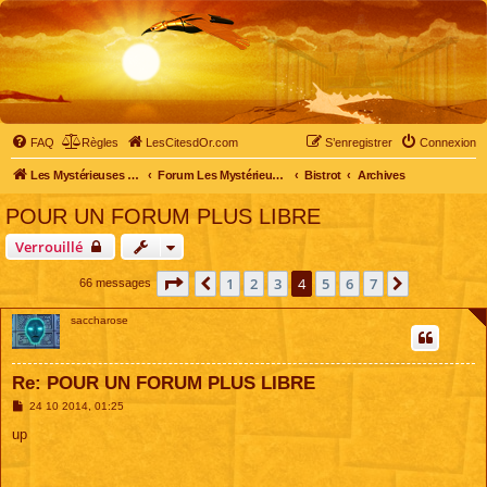
FAQ
Règles
LesCitesdOr.com
S’enregistrer
Connexion
Les Mystérieuses Cités d'Or - LesCitesdOr.com
Forum Les Mystérieuses Cités d'Or
Bistrot
Archives
POUR UN FORUM PLUS LIBRE
Verrouillé
Page
4
sur
7
1
2
3
4
5
6
7
Précédente
Suivante
66 messages
saccharose
Re: POUR UN FORUM PLUS LIBRE
M
24 10 2014, 01:25
e
s
up
s
a
g
e