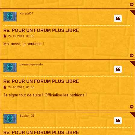
g
e
Kenpai54
Re: POUR UN FORUM PLUS LIBRE
M
24 10 2014, 01:32
e
s
Moi aussi, je soutiens !
s
a
g
e
pannedepseudo
Re: POUR UN FORUM PLUS LIBRE
M
24 10 2014, 01:36
e
s
Je signe tout de suite ! Officialise les pétitions !
s
a
g
e
Supkoi_23
Re: POUR UN FORUM PLUS LIBRE