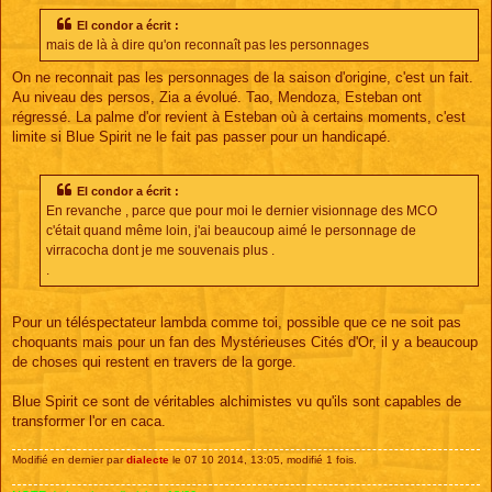
s
s
El condor a écrit :
a
mais de là à dire qu'on reconnaît pas les personnages
g
e
On ne reconnait pas les personnages de la saison d'origine, c'est un fait.
Au niveau des persos, Zia a évolué. Tao, Mendoza, Esteban ont
régressé. La palme d'or revient à Esteban où à certains moments, c'est
limite si Blue Spirit ne le fait pas passer pour un handicapé.
El condor a écrit :
En revanche , parce que pour moi le dernier visionnage des MCO
c'était quand même loin, j'ai beaucoup aimé le personnage de
virracocha dont je me souvenais plus .
.
Pour un téléspectateur lambda comme toi, possible que ce ne soit pas
choquants mais pour un fan des Mystérieuses Cités d'Or, il y a beaucoup
de choses qui restent en travers de la gorge.
Blue Spirit ce sont de véritables alchimistes vu qu'ils sont capables de
transformer l'or en caca.
Modifié en dernier par
dialecte
le 07 10 2014, 13:05, modifié 1 fois.