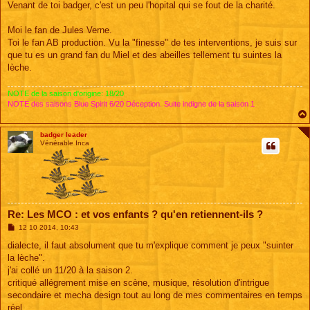
s
Venant de toi badger, c'est un peu l'hopital qui se fout de la charité.
s
a
g
Moi le fan de Jules Verne.
e
Toi le fan AB production. Vu la "finesse" de tes interventions, je suis sur
que tu es un grand fan du Miel et des abeilles tellement tu suintes la
lèche.
NOTE de la saison d'origine: 18/20
NOTE des saisons Blue Spirit 6/20 Déception. Suite indigne de la saison 1
badger leader
Vénérable Inca
Re: Les MCO : et vos enfants ? qu'en retiennent-ils ?
M
12 10 2014, 10:43
e
s
dialecte, il faut absolument que tu m'explique comment je peux "suinter
s
la lèche".
a
g
j'ai collé un 11/20 à la saison 2.
e
critiqué allégrement mise en scène, musique, résolution d'intrigue
secondaire et mecha design tout au long de mes commentaires en temps
réel.