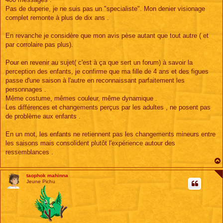
a
g
Pas de duperie, je ne suis pas un "specialiste". Mon denier visionage
e
complet remonte à plus de dix ans .
En revanche je considère que mon avis pèse autant que tout autre ( et
par corrolaire pas plus).
Pour en revenir au sujet( c'est à ça que sert un forum) à savoir la
perception des enfants, je confirme que ma fille de 4 ans et des figues
passe d'une saison à l'autre en reconnaissant parfaitement les
personnages .
Même costume, mêmes couleur, même dynamique .
Les différences et changements perçus par les adultes , ne posent pas
de problème aux enfants .
En un mot, les enfants ne retiennent pas les changements mineurs entre
les saisons mais consolident plutôt l'expérience autour des
ressemblances .
taophok mahinna
Jeune Pichu