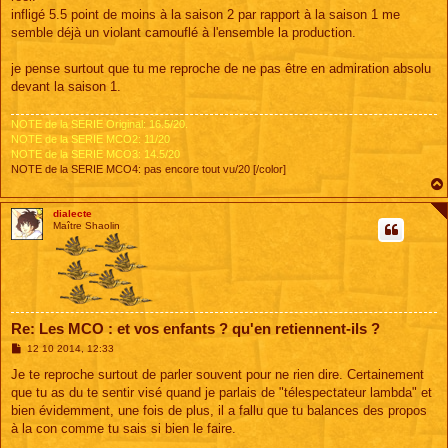
infligé 5.5 point de moins à la saison 2 par rapport à la saison 1 me
semble déjà un violant camouflé à l'ensemble la production.
je pense surtout que tu me reproche de ne pas être en admiration absolu
devant la saison 1.
NOTE de la SERIE Original: 16.5/20.
NOTE de la SERIE MCO2: 11/20
NOTE de la SERIE MCO3: 14.5/20
NOTE de la SERIE MCO4: pas encore tout vu/20 [/color]
dialecte
Maître Shaolin
Re: Les MCO : et vos enfants ? qu'en retiennent-ils ?
M
12 10 2014, 12:33
e
s
Je te reproche surtout de parler souvent pour ne rien dire. Certainement
s
que tu as du te sentir visé quand je parlais de "télespectateur lambda" et
a
g
bien évidemment, une fois de plus, il a fallu que tu balances des propos
e
à la con comme tu sais si bien le faire.