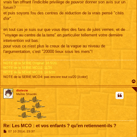
vrais fan offrant l'indicible privilège de pouvoir donner son avis sur un
forum?
et puis soyons fou des centres de réduction de la vrais pensé "cités
d'or".
en tout cas je suis sur que vous êtes des fans de jules vernes, et de
"voyage au centre de la terre" en particulier tellement votre dernière
intervention vol bas.
pour vous ce n'est plus le creux de la vague au niveau de
l'argumentation, c'est "20000 lieux sous les mers"!
NOTE de la SERIE Original: 16.5/20.
NOTE de la SERIE MCO2: 11/20
NOTE de la SERIE MCO3: 14.5/20
NOTE de la SERIE MCO4: pas encore tout vu/20 [/color]
dialecte
Maître Shaolin
Re: Les MCO : et vos enfants ? qu'en retiennent-ils ?
M
07 10 2014, 23:37
e