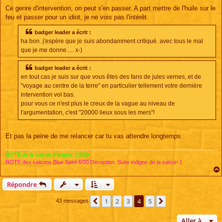
Ce genre d'intervention, on peut s'en passer. A part mettre de l'huile sur le
feu et passer pour un idiot, je ne vois pas l'intérêt.
badger leader a écrit :
ha bon. j'espère que je suis abondamment critiqué. avec tous le mal
que je me donne..... x-)
badger leader a écrit :
en tout cas je suis sur que vous êtes des fans de jules vernes, et de
"voyage au centre de la terre" en particulier tellement votre dernière
intervention vol bas.
pour vous ce n'est plus le creux de la vague au niveau de
l'argumentation, c'est "20000 lieux sous les mers"!
Et pas la peine de me relancer car tu vas attendre longtemps.
NOTE de la saison d'origine: 18/20
NOTE des saisons Blue Spirit 6/20 Déception. Suite indigne de la saison 1
Répondre
1
2
3
4
5
Précédente
Suivante
43 messages
Aller à