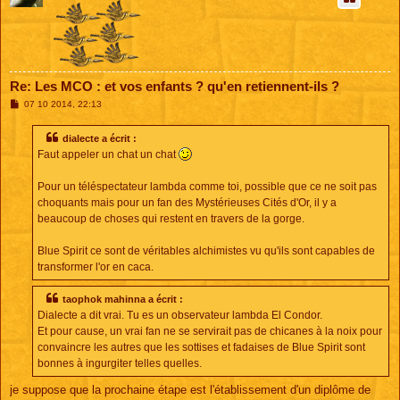
Re: Les MCO : et vos enfants ? qu'en retiennent-ils ?
M
07 10 2014, 22:13
e
s
s
dialecte a écrit :
a
Faut appeler un chat un chat
g
e
Pour un téléspectateur lambda comme toi, possible que ce ne soit pas
choquants mais pour un fan des Mystérieuses Cités d'Or, il y a
beaucoup de choses qui restent en travers de la gorge.
Blue Spirit ce sont de véritables alchimistes vu qu'ils sont capables de
transformer l'or en caca.
taophok mahinna a écrit :
Dialecte a dit vrai. Tu es un observateur lambda El Condor.
Et pour cause, un vrai fan ne se servirait pas de chicanes à la noix pour
convaincre les autres que les sottises et fadaises de Blue Spirit sont
bonnes à ingurgiter telles quelles.
je suppose que la prochaine étape est l'établissement d'un diplôme de