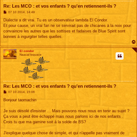
Re: Les MCO : et vos enfants ? qu'en retiennent-ils ?
M
07 10 2014, 14:49
e
s
Dialecte a dit vrai. Tu es un observateur lambda El Condor.
s
Et pour cause, un vrai fan ne se servirait pas de chicanes à la noix pour
a
g
convaincre les autres que les sottises et fadaises de Blue Spirit sont
e
bonnes à ingurgiter telles quelles.
El condor
Naacal loquace
Re: Les MCO : et vos enfants ? qu'en retiennent-ils ?
M
07 10 2014, 15:06
e
s
Bonjour taomachin
s
a
g
Je suis désolé d'insister ... Mais pouvons nous nous en tenir au sujet ?
e
Ça vous a peut être échappé mais nous parlons ici de nos enfants .
Crois tu que ma gamine soit à la solde de BS?
J'explique quelque chose de simple, et qui n'appelle pas vraiment de