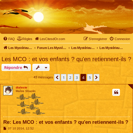
FAQ
Règles
LesCitesdOr.com
S’enregistrer
Connexion
Les Mystérieuses Cités d'Or - LesCitesdOr.com
Forum Les Mystérieuses Cités d'Or
Les Mystérieuses Cités d'Or
Les Mystérieuses Cités d'Or : saison 2 (2013)
Les MCO : et vos enfants ? qu'en retiennent-ils ?
Répondre
1
2
3
4
5
Précédente
Suivante
43 messages
dialecte
Maître Shaolin
Re: Les MCO : et vos enfants ? qu'en retiennent-ils ?
M
07 10 2014, 12:52
e