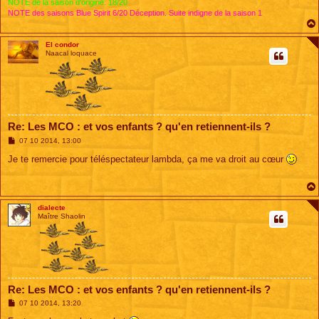
NOTE de la saison d'origine: 18/20
NOTE des saisons Blue Spirit 6/20 Déception. Suite indigne de la saison 1
El condor
Naacal loquace
Re: Les MCO : et vos enfants ? qu'en retiennent-ils ?
M
07 10 2014, 13:00
e
s
Je te remercie pour téléspectateur lambda, ça me va droit au cœur
s
a
g
e
dialecte
Maître Shaolin
Re: Les MCO : et vos enfants ? qu'en retiennent-ils ?
M
07 10 2014, 13:20
e