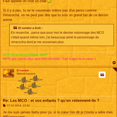
s
Faut appeler un chat un chat
s
a
g
Si il y a peu, tu ne te souvenais même pas d'un perso comme
e
Virracocha, on ne peut pas dire que tu sois un grand fan de ce dessin
animé.
El condor a écrit :
En revanche , parce que pour moi le dernier visionnage des MCO
c'était quand même loin, j'ai beaucoup aimé le personnage de
virracocha dont je me souvenais plus .
NOTE de la saison d'origine: 18/20
NOTE des saisons Blue Spirit 6/20 Déception. Suite indigne de la saison 1
El condor
Naacal loquace
Re: Les MCO : et vos enfants ? qu'en retiennent-ils ?
M
07 10 2014, 13:34
e
s
Je me suis jamais battu pour ça .si le cœur t'en dit je t'invite a relire mes
s
400 messages .