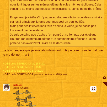
que nous faisons. Le bon sens, ou nos connaissances personnelles
nous font tiquer sur les mêmes éléments et les mêmes répliques. Cela
veut dire au moins que nous sommes d'accord, sur ce point très précis.
En général je vérifie s'il n'y a pas eu d'autres citations ou idées similaire
sur les 3 principaux forums pour mes post un peu fouillés.
Mais pour des interventions "clin d'oeil" à la volée, je ne passe pas
forcément par cette étape.
Je suis certaine que d'autres l'on pensé et ne l'on pas posté, et que
d'autres l'on exprimé au détour d'un commentaire d'épisode. Je ne
prétend pas avoir l'exclusivité de la découverte.
ha bon. j'espère que je suis abondamment critiqué. avec tous le mal que
je me donne..... x-)
NOTE de la SERIE Original: 16.5/20.
NOTE de la SERIE MCO2: 11/20
NOTE de la SERIE MCO3: 14.5/20
NOTE de la SERIE MCO4: pas encore tout vu/20 [/color]
dialecte
Maître Shaolin