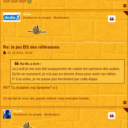
HOP HOP HOP!
Dodie
Gardienne du temple - Modératrice
Re: le jeu BS des références
M
01 10 2014, 18:32
e
s
s
Ra Mu a écrit :
a
ca y est! je me suis fait soupçonnée de copier les opinions des autres.
g
e
Qu'ils se rassurent, je n'ai pas eu besoin d'eux pour avoir ces idées.
il" à la volée, je ne passe pas forcément par cette étape.
Ah? Tu éclaires ma lanterne? x-)
Ce qui fait de nous des grands enfants nous rend plus humain...
Ra Mu
Gardienne du temple - Modératrice