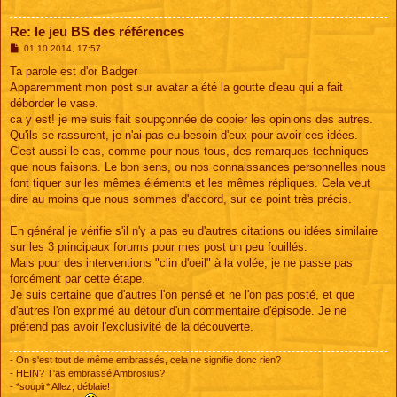
Re: le jeu BS des références
M
01 10 2014, 17:57
e
s
Ta parole est d'or Badger
s
Apparemment mon post sur avatar a été la goutte d'eau qui a fait
a
g
déborder le vase.
e
ca y est! je me suis fait soupçonnée de copier les opinions des autres.
Qu'ils se rassurent, je n'ai pas eu besoin d'eux pour avoir ces idées.
C'est aussi le cas, comme pour nous tous, des remarques techniques
que nous faisons. Le bon sens, ou nos connaissances personnelles nous
font tiquer sur les mêmes éléments et les mêmes répliques. Cela veut
dire au moins que nous sommes d'accord, sur ce point très précis.
En général je vérifie s'il n'y a pas eu d'autres citations ou idées similaire
sur les 3 principaux forums pour mes post un peu fouillés.
Mais pour des interventions "clin d'oeil" à la volée, je ne passe pas
forcément par cette étape.
Je suis certaine que d'autres l'on pensé et ne l'on pas posté, et que
d'autres l'on exprimé au détour d'un commentaire d'épisode. Je ne
prétend pas avoir l'exclusivité de la découverte.
- On s'est tout de même embrassés, cela ne signifie donc rien?
- HEIN? T'as embrassé Ambrosius?
- *soupir* Allez, déblaie!