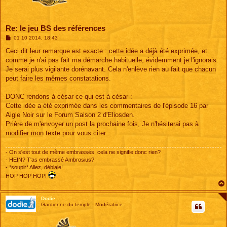
Re: le jeu BS des références
M
01 10 2014, 18:43
e
s
Ceci dit leur remarque est exacte : cette idée a déjà été exprimée, et
s
comme je n'ai pas fait ma démarche habituelle, évidemment je l'ignorais.
a
g
Je serai plus vigilante dorénavant. Cela n'enlève rien au fait que chacun
e
peut faire les mêmes constatations.
DONC rendons à césar ce qui est à césar :
Cette idée a été exprimée dans les commentaires de l'épisode 16 par
Aigle Noir sur le Forum Saison 2 d'Eliosden.
Prière de m'envoyer un post la prochaine fois, Je n'hésiterai pas à
modifier mon texte pour vous citer.
- On s'est tout de même embrassés, cela ne signifie donc rien?
- HEIN? T'as embrassé Ambrosius?
- *soupir* Allez, déblaie!
HOP HOP HOP!
Dodie
Gardienne du temple - Modératrice