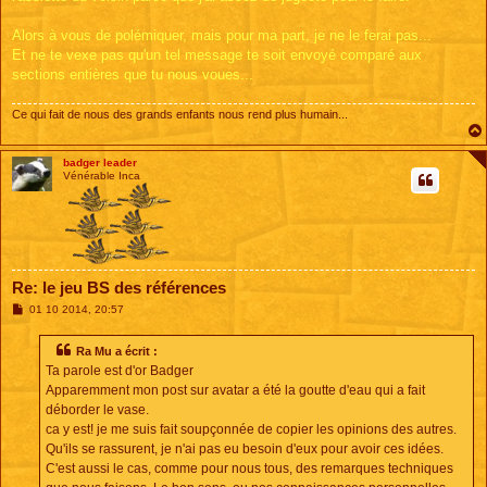
Alors à vous de polémiquer, mais pour ma part, je ne le ferai pas...
Et ne te vexe pas qu'un tel message te soit envoyé comparé aux
sections entières que tu nous voues...
Ce qui fait de nous des grands enfants nous rend plus humain...
badger leader
Vénérable Inca
Re: le jeu BS des références
M
01 10 2014, 20:57
e
s
s
Ra Mu a écrit :
a
Ta parole est d'or Badger
g
e
Apparemment mon post sur avatar a été la goutte d'eau qui a fait
déborder le vase.
ca y est! je me suis fait soupçonnée de copier les opinions des autres.
Qu'ils se rassurent, je n'ai pas eu besoin d'eux pour avoir ces idées.
C'est aussi le cas, comme pour nous tous, des remarques techniques