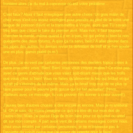
frontière alors j'ai du mal à concevoir où est votre problème...
C'est faux? Alors il faut m'expliquer une autre chose: Un gros malin de
chez vous s'est cru assez intelligent pour prendre au pied de la lettre une
blague de poisson d'avril et la transmettre à Virgile, alors que TU savais
très bien que c'était le fake du premier avril. Mais non, il faut toujours
chercher la merde, même quand il y en a pas, toi qui prône si bien la non-
guéguerre des deux forums. A quoi ça t'a servi, hein? A aller pleurer dans
les jupes des autres, tu devrais revoir ta définition de troll et je t'en ajoute
une en plus: gamin puéril (n.m.).
De plus, j'ai eu vent par certaines personnes des derniers topics créés à
notre insu chez vous. Bien! Bien! Vous vous croyez malins? Ce n'est pas
avec ce genre d'attitude que vous valez soit-disant mieux que les trolls
que vous citez si bien! Vous ne faites qu'alimenter le feu qui brûlait et qui
aurait pû s'éteindre de lui même. Mais ça te ferait trop mal de ne plus te
faire passer pour le pauvre petit gosse qui se fait acharner! (Hmm,
d'ailleurs avec ce message, tu vas pouvoir t'en donner à coeur ouvert!).
J'aurais bien d'autres choses à dire encore et encore. Mais je m'arrêterai
là. Oh je sais, du moins j'imagine ce qu'il va être dit sur mon dos de
l'autre côté. Mais j'ai passé l'âge de m'en faire pour ce qu'untel ou untel
dit sur mon compte. A part avoir vent de certains messages contre nous
chez vous relatés par certaines personnes, je ne m'intéresse pas à
l'assiette du voisin parce que j'ai assez de jugeote pour le faire!