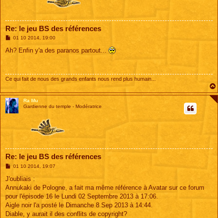
Re: le jeu BS des références
M
01 10 2014, 19:00
e
s
Ah? Enfin y'a des paranos partout...
s
a
g
e
Ce qui fait de nous des grands enfants nous rend plus humain...
Ra Mu
Gardienne du temple - Modératrice
Re: le jeu BS des références
M
01 10 2014, 19:07
e
s
J'oubliais :
s
Annukaki de Pologne, a fait ma même référence à Avatar sur ce forum
a
g
pour l'épisode 16 le Lundi 02 Septembre 2013 à 17:06.
e
Aigle noir l'a posté le Dimanche 8 Sep 2013 à 14:44.
Diable, y aurait il des conflits de copyright?