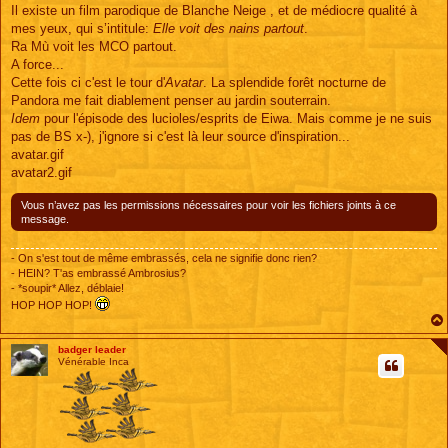
s
Il existe un film parodique de Blanche Neige , et de médiocre qualité à
s
mes yeux, qui s’intitule:
Elle voit des nains partout
.
a
g
Ra Mù voit les MCO partout.
e
A force...
Cette fois ci c'est le tour d'
Avatar
. La splendide forêt nocturne de
Pandora me fait diablement penser au jardin souterrain.
Idem
pour l'épisode des lucioles/esprits de Eiwa. Mais comme je ne suis
pas de BS x-), j'ignore si c'est là leur source d'inspiration...
avatar.gif
avatar2.gif
Vous n’avez pas les permissions nécessaires pour voir les fichiers joints à ce
message.
- On s'est tout de même embrassés, cela ne signifie donc rien?
- HEIN? T'as embrassé Ambrosius?
- *soupir* Allez, déblaie!
HOP HOP HOP!
badger leader
Vénérable Inca