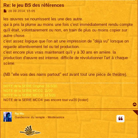
Re: le jeu BS des références
M
28 09 2014, 15:05
e
s
les œuvres se nourrissent les une des autre.
s
qui à pris la plume au moins une fois c'est immédiatement rendu compte
a
g
qu'il était, volontairement ou non, en train de plus ou moins copier sur
e
autre chose.
c'est assez logique que l'on ait une impression de "déjà vu" lorsque on
regarde attentivement tel ou tel production.
c'est encore plus vrais maintenant qu'il y à 30 ans en arrière. la
production d'œuvre est intense. difficile de révolutionner l'art à chaque
scène.
(NB "elle vois des nains partout" est avant tout une pièce de théâtre).
NOTE de la SERIE Original: 16.5/20.
NOTE de la SERIE MCO2: 11/20
NOTE de la SERIE MCO3: 14.5/20
NOTE de la SERIE MCO4: pas encore tout vu/20 [/color]
Ra Mu
Gardienne du temple - Modératrice