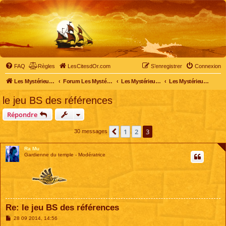
FAQ
Règles
LesCitesdOr.com
S’enregistrer
Connexion
Les Mystérieuses Cités d'Or - LesCitesdOr.com
Forum Les Mystérieuses Cités d'Or
Les Mystérieuses Cités d'Or
Les Mystérieuses Cités d'Or : saison 2 (2013)
le jeu BS des références
Répondre
1
2
3
Précédente
30 messages
Ra Mu
Gardienne du temple - Modératrice
Re: le jeu BS des références
M
28 09 2014, 14:56
e