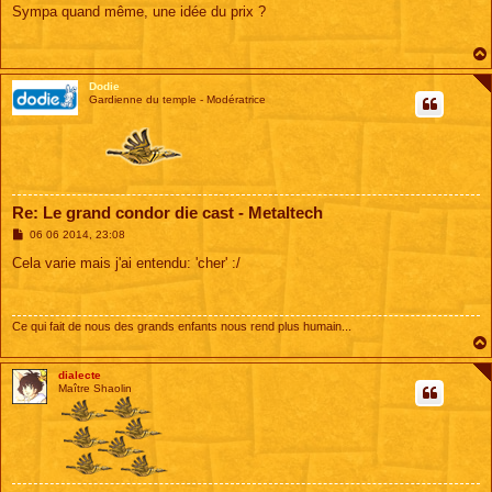
s
Sympa quand même, une idée du prix ?
s
a
g
e
Dodie
Gardienne du temple - Modératrice
Re: Le grand condor die cast - Metaltech
M
06 06 2014, 23:08
e
s
Cela varie mais j'ai entendu: 'cher' :/
s
a
g
e
Ce qui fait de nous des grands enfants nous rend plus humain...
dialecte
Maître Shaolin