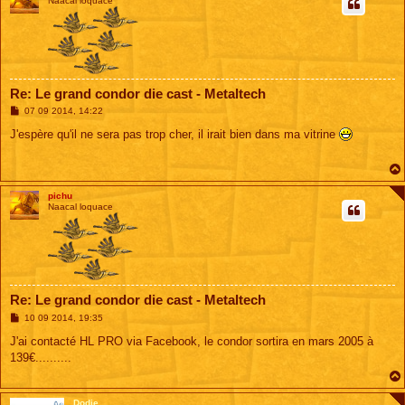
Naacal loquace
Re: Le grand condor die cast - Metaltech
M
07 09 2014, 14:22
e
s
J'espère qu'il ne sera pas trop cher, il irait bien dans ma vitrine
s
a
g
e
pichu
Naacal loquace
Re: Le grand condor die cast - Metaltech
M
10 09 2014, 19:35
e
s
J'ai contacté HL PRO via Facebook, le condor sortira en mars 2005 à
s
139€..........
a
g
e
Dodie