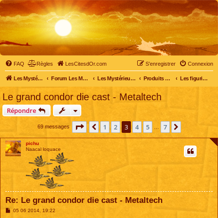
FAQ
Règles
LesCitesdOr.com
S’enregistrer
Connexion
Les Mystérieuses Cités d'Or - LesCitesdOr.com
Forum Les Mystérieuses Cités d'Or
Les Mystérieuses Cités d'Or
Produits dérivés
Les figurines, médaillons et autres objets
Le grand condor die cast - Metaltech
Répondre
Page
3
sur
7
1
2
3
4
5
7
Précédente
Suivante
69 messages
…
pichu
Naacal loquace
Re: Le grand condor die cast - Metaltech
M
05 06 2014, 19:22
e