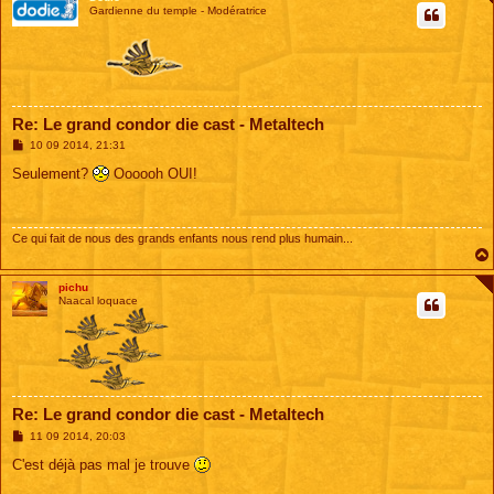
Gardienne du temple - Modératrice
Re: Le grand condor die cast - Metaltech
M
10 09 2014, 21:31
e
s
Seulement?
Oooooh OUI!
s
a
g
e
Ce qui fait de nous des grands enfants nous rend plus humain...
pichu
Naacal loquace
Re: Le grand condor die cast - Metaltech
M
11 09 2014, 20:03
e
s
C'est déjà pas mal je trouve
s
a