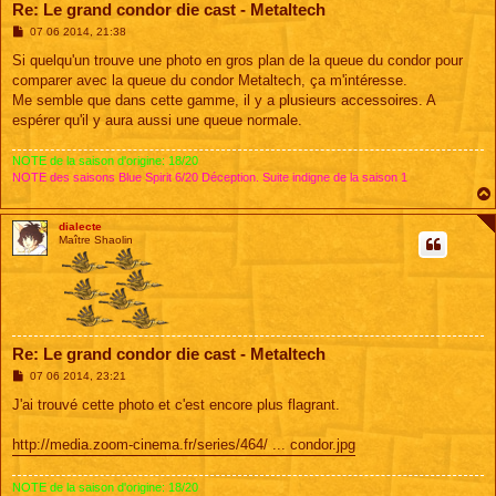
Re: Le grand condor die cast - Metaltech
M
07 06 2014, 21:38
e
s
Si quelqu'un trouve une photo en gros plan de la queue du condor pour
s
comparer avec la queue du condor Metaltech, ça m'intéresse.
a
g
Me semble que dans cette gamme, il y a plusieurs accessoires. A
e
espérer qu'il y aura aussi une queue normale.
NOTE de la saison d'origine: 18/20
NOTE des saisons Blue Spirit 6/20 Déception. Suite indigne de la saison 1
dialecte
Maître Shaolin
Re: Le grand condor die cast - Metaltech
M
07 06 2014, 23:21
e
s
J'ai trouvé cette photo et c'est encore plus flagrant.
s
a
g
http://media.zoom-cinema.fr/series/464/ ... condor.jpg
e
NOTE de la saison d'origine: 18/20