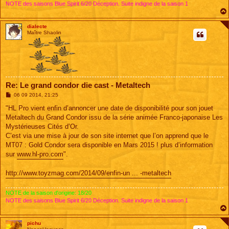
NOTE des saisons Blue Spirit 6/20 Déception. Suite indigne de la saison 1
dialecte
Maître Shaolin
Re: Le grand condor die cast - Metaltech
M
06 09 2014, 21:25
e
s
"HL Pro vient enfin d’annoncer une date de disponibilité pour son jouet
s
Metaltech du Grand Condor issu de la série animée Franco-japonaise Les
a
g
Mystérieuses Cités d’Or.
e
C’est via une mise à jour de son site internet que l’on apprend que le
MT07 : Gold Condor sera disponible en Mars 2015 ! plus d’information
sur
www.hl-pro.com
".
http://www.toyzmag.com/2014/09/enfin-un ... -metaltech
NOTE de la saison d'origine: 18/20
NOTE des saisons Blue Spirit 6/20 Déception. Suite indigne de la saison 1
pichu