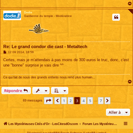
g
e
Dodie
Gardienne du temple - Modératrice
Re: Le grand condor die cast - Metaltech
M
12 09 2014, 18:56
e
s
Certes, mais je m'attendais à pas moins de 300 euros le truc, donc, c'est
s
une "bonne" surprise je vais dire ^^
a
g
e
Ce qui fait de nous des grands enfants nous rend plus humain...
Répondre
Page
3
sur
7
1
2
3
4
5
7
Précédente
Suivante
69 messages
…
Aller à
Les Mystérieuses Cités d'Or - LesCitesdOr.com
Forum Les Mystérieuses Cités d'Or
Développé par
phpBB
® Forum Software © phpBB Limited