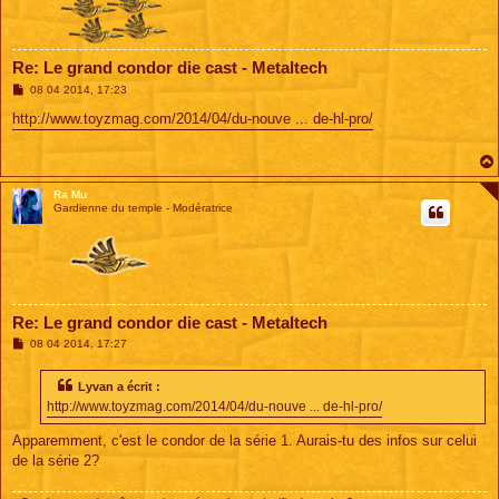
Re: Le grand condor die cast - Metaltech
M
08 04 2014, 17:23
e
s
http://www.toyzmag.com/2014/04/du-nouve ... de-hl-pro/
s
a
g
e
Ra Mu
Gardienne du temple - Modératrice
Re: Le grand condor die cast - Metaltech
M
08 04 2014, 17:27
e
s
s
Lyvan a écrit :
a
http://www.toyzmag.com/2014/04/du-nouve ... de-hl-pro/
g
e
Apparemment, c'est le condor de la série 1. Aurais-tu des infos sur celui
de la série 2?