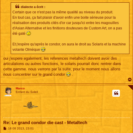
s
s
dialecte a écrit :
a
Certain que ce n'est pas la même qualité au niveau du produit.
g
e
En tout cas, ça fait plaisir d'avoir enfin une boite sérieuse pour la
réalisation des produits cités d'or car jusqu'ici entre les magouilles
d'Asian Alternative et les finitions douteuses de Custom Art, on a pas
été gaté
Et j'espère qu'après le condor, on aura le droit au Solaris et la machine
volante Olmèque
oui j'espere egalement, les references metaltech doivent avoir des
articulations ou autres fonctions, le solaris pourrait donc rentrer dans
cette gamme. nous verrons par la suite, pour le moment nous allons
nous concentrer sur le grand condor
.
Marco
Enfant du Soleil
Re: Le grand condor die cast - Metaltech
M
18 08 2013, 23:01
e