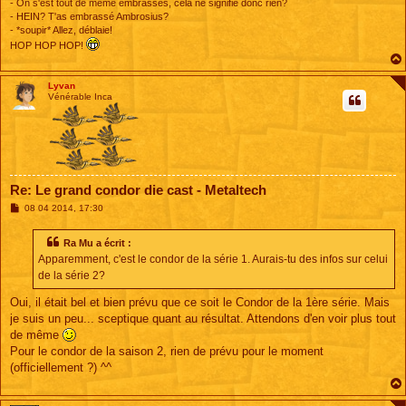
- On s'est tout de même embrassés, cela ne signifie donc rien?
- HEIN? T'as embrassé Ambrosius?
- *soupir* Allez, déblaie!
HOP HOP HOP!
Lyvan
Vénérable Inca
Re: Le grand condor die cast - Metaltech
M
08 04 2014, 17:30
e
s
s
Ra Mu a écrit :
a
Apparemment, c'est le condor de la série 1. Aurais-tu des infos sur celui
g
e
de la série 2?
Oui, il était bel et bien prévu que ce soit le Condor de la 1ère série. Mais
je suis un peu... sceptique quant au résultat. Attendons d'en voir plus tout
de même
Pour le condor de la saison 2, rien de prévu pour le moment
(officiellement ?) ^^