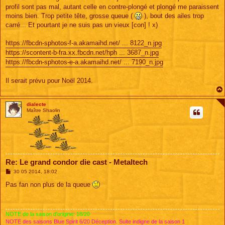
s
profil sont pas mal, autant celle en contre-plongé et plongé me paraissent
a
g
moins bien. Trop petite tête, grosse queue (
), bout des ailes trop
e
carré... Et pourtant je ne suis pas un vieux [con] ! x)
https://fbcdn-sphotos-f-a.akamaihd.net/ ... 8122_n.jpg
https://scontent-b-fra.xx.fbcdn.net/hph ... 3687_n.jpg
https://fbcdn-sphotos-e-a.akamaihd.net/ ... 7190_n.jpg
Il serait prévu pour Noël 2014.
dialecte
Maître Shaolin
Re: Le grand condor die cast - Metaltech
M
30 05 2014, 18:02
e
s
Pas fan non plus de la queue
s
a
g
e
NOTE de la saison d'origine: 18/20
NOTE des saisons Blue Spirit 6/20 Déception. Suite indigne de la saison 1