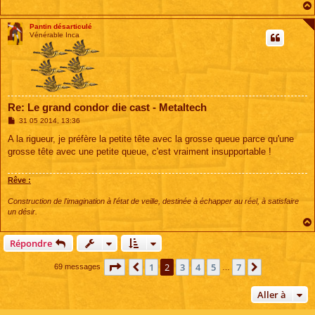
Pantin désarticulé
Vénérable Inca
Re: Le grand condor die cast - Metaltech
M
31 05 2014, 13:36
e
s
A la rigueur, je préfère la petite tête avec la grosse queue parce qu'une
s
grosse tête avec une petite queue, c'est vraiment insupportable !
a
g
e
Rêve :
Construction de l'imagination à l'état de veille, destinée à échapper au réel, à satisfaire
un désir.
Répondre
Page
2
sur
7
1
2
3
4
5
7
Précédente
Suivante
69 messages
…
Aller à