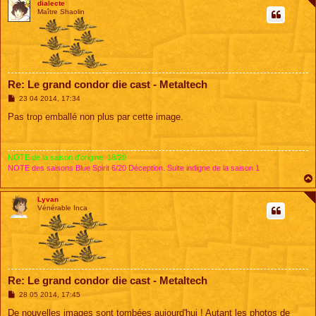
dialecte
Maître Shaolin
Re: Le grand condor die cast - Metaltech
M
23 04 2014, 17:34
e
s
Pas trop emballé non plus par cette image.
s
a
g
e
NOTE de la saison d'origine: 18/20
NOTE des saisons Blue Spirit 6/20 Déception. Suite indigne de la saison 1
Lyvan
Vénérable Inca
Re: Le grand condor die cast - Metaltech
M
28 05 2014, 17:45
e
s
De nouvelles images sont tombées aujourd'hui ! Autant les photos de