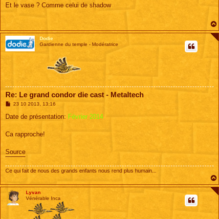
s
Et le vase ? Comme celui de shadow
s
a
g
e
Dodie
Gardienne du temple - Modératrice
Re: Le grand condor die cast - Metaltech
M
23 10 2013, 13:16
e
s
Date de présentation:
Février 2014
s
a
g
Ca rapproche!
e
Source
Ce qui fait de nous des grands enfants nous rend plus humain...
Lyvan
Vénérable Inca