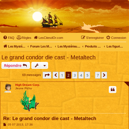
FAQ
Règles
LesCitesdOr.com
S’enregistrer
Connexion
Les Mystérieuses Cités d'Or - LesCitesdOr.com
Forum Les Mystérieuses Cités d'Or
Les Mystérieuses Cités d'Or
Produits dérivés
Les figurines, médaillons et autres objets
Le grand condor die cast - Metaltech
Répondre
Page
2
sur
7
1
2
3
4
5
7
Précédente
Suivante
69 messages
…
High Dream Corp.
Jeune Pichu
Re: Le grand condor die cast - Metaltech
M
05 07 2013, 17:36
e