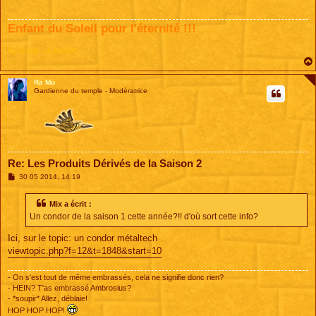
a
g
e
Enfant du Soleil pour l'éternité !!!
Au revoir... À bientôt.
Ra Mu
Gardienne du temple - Modératrice
Re: Les Produits Dérivés de la Saison 2
M
30 05 2014, 14:19
e
s
s
Mix a écrit :
a
Un condor de la saison 1 cette année?!! d'où sort cette info?
g
e
Ici, sur le topic: un condor métaltech
viewtopic.php?f=12&t=1848&start=10
- On s'est tout de même embrassés, cela ne signifie donc rien?
- HEIN? T'as embrassé Ambrosius?
- *soupir* Allez, déblaie!
HOP HOP HOP!