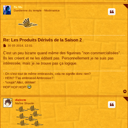
Ra Mu
Gardienne du temple - Modératrice
Re: Les Produits Dérivés de la Saison 2
M
30 05 2014, 12:01
e
s
C'est un peu bizarre quand même des figurines "non commercialisées".
s
Ils les créent et ne les éditent pas. Personnellement je ne suis pas
a
g
intéressée, mais je ne trouve pas ça logique.
e
- On s'est tout de même embrassés, cela ne signifie donc rien?
- HEIN? T'as embrassé Ambrosius?
- *soupir* Allez, déblaie!
HOP HOP HOP!
dialecte
Maître Shaolin