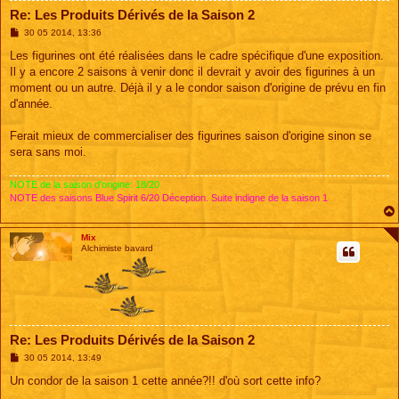
Re: Les Produits Dérivés de la Saison 2
M
30 05 2014, 13:36
e
s
Les figurines ont été réalisées dans le cadre spécifique d'une exposition.
s
Il y a encore 2 saisons à venir donc il devrait y avoir des figurines à un
a
g
moment ou un autre. Déjà il y a le condor saison d'origine de prévu en fin
e
d'année.
Ferait mieux de commercialiser des figurines saison d'origine sinon se
sera sans moi.
NOTE de la saison d'origine: 18/20
NOTE des saisons Blue Spirit 6/20 Déception. Suite indigne de la saison 1
Mix
Alchimiste bavard
Re: Les Produits Dérivés de la Saison 2
M
30 05 2014, 13:49
e
s
Un condor de la saison 1 cette année?!! d'où sort cette info?
s