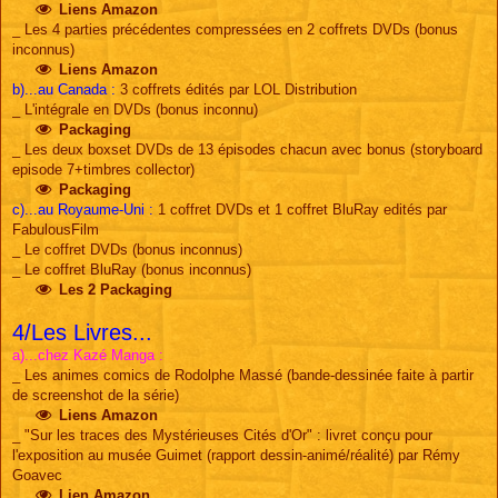
Liens Amazon
_ Les 4 parties précédentes compressées en 2 coffrets DVDs (bonus
inconnus)
Liens Amazon
b)...au Canada :
3 coffrets édités par LOL Distribution
_ L'intégrale en DVDs (bonus inconnu)
Packaging
_ Les deux boxset DVDs de 13 épisodes chacun avec bonus (storyboard
episode 7+timbres collector)
Packaging
c)...au Royaume-Uni :
1 coffret DVDs et 1 coffret BluRay edités par
FabulousFilm
_ Le coffret DVDs (bonus inconnus)
_ Le coffret BluRay (bonus inconnus)
Les 2 Packaging
4/Les Livres...
a)...chez Kazé Manga :
_ Les animes comics de Rodolphe Massé (bande-dessinée faite à partir
de screenshot de la série)
Liens Amazon
_ "Sur les traces des Mystérieuses Cités d'Or" : livret conçu pour
l'exposition au musée Guimet (rapport dessin-animé/réalité) par Rémy
Goavec
Lien Amazon