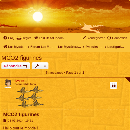
FAQ
Règles
LesCitesdOr.com
S’enregistrer
Connexion
Les Mystérieuses Cités d'Or - LesCitesdOr.com
Forum Les Mystérieuses Cités d'Or
Les Mystérieuses Cités d'Or
Produits dérivés
Les figurines, médaillons et autres objets
MCO2 figurines
Répondre
5 messages • Page
1
sur
1
Lyvan
Vénérable Inca
MCO2 figurines
M
28 05 2014, 19:21
e
s
Hello tout le monde !