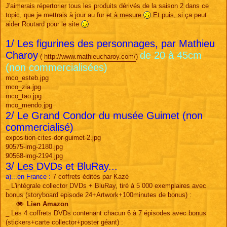
s
J'aimerais répertorier tous les produits dérivés de la saison 2 dans ce
a
g
topic, que je mettrais à jour au fur et à mesure
Et puis, si ça peut
e
aider Routard pour le site
1/ Les figurines des personnages, par Mathieu
Charoy
de 20 à 45cm
(
http://www.mathieucharoy.com/
)
(non commercialisées)
mco_esteb.jpg
mco_zia.jpg
mco_tao.jpg
mco_mendo.jpg
2/ Le Grand Condor du musée Guimet (non
commercialisé)
exposition-cites-dor-guimet-2.jpg
90575-img-2180.jpg
90568-img-2194.jpg
3/ Les DVDs et BluRay...
a)...en France :
7 coffrets édités par Kazé
_ L'intégrale collector DVDs + BluRay, tiré à 5 000 exemplaires avec
bonus (storyboard episode 24+Artwork+100minutes de bonus) :
Lien Amazon
_ Les 4 coffrets DVDs contenant chacun 6 à 7 épisodes avec bonus
(stickers+carte collector+poster géant) :