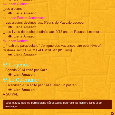
b)...chez Glénat :
_Les albums
Liens Amazon
c)...chez Pocket Jeunesse :
_ Les albums destinés aux 6/9ans de Pascale Lecoeur
Liens Amazon
_ Les livres de poche destinés aux 9/12 ans de Pascale Lecoeur
Liens Amazon
d)...chez Nathan :
_ 4 cahiers parascolaire "L'énigme des vacances-Lire pour réviser"
destinés aux CE2/CM1 et CM1/CM2 (8/10ans)
Liens Amazon
5/ L'agenda
_ Agenda 2014 édité par Kazé
Lien Amazon
6/ Le Calendrier
_ Calendrier 2014 édité par Kazé (avec un poster)
Lien Amazon
A SUIVRE...
Vous n’avez pas les permissions nécessaires pour voir les fichiers joints à ce
message.