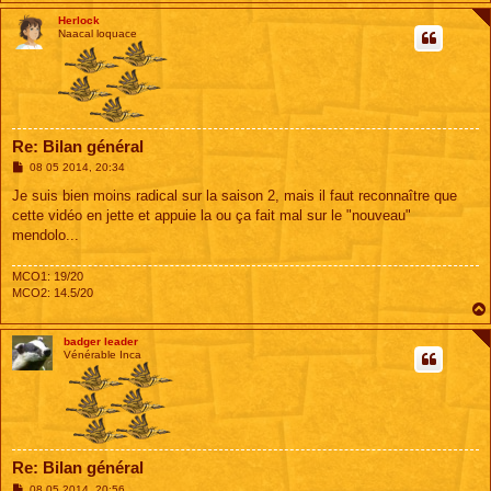
Herlock
Naacal loquace
Re: Bilan général
M
08 05 2014, 20:34
e
s
Je suis bien moins radical sur la saison 2, mais il faut reconnaître que
s
cette vidéo en jette et appuie la ou ça fait mal sur le "nouveau"
a
g
mendolo...
e
MCO1: 19/20
MCO2: 14.5/20
badger leader
Vénérable Inca
Re: Bilan général
M
08 05 2014, 20:56