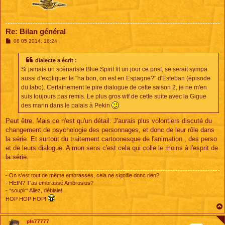
Re: Bilan général
M
08 05 2014, 18:24
e
s
s
dialecte a écrit :
a
Si jamais un scénariste Blue Spirit lit un jour ce post, se serait sympa
g
e
aussi d'expliquer le "ha bon, on est en Espagne?" d'Esteban (épisode
du labo). Certainement le pire dialogue de cette saison 2, je ne m'en
suis toujours pas remis. Le plus gros wtf de cette suite avec la Gigue
des marin dans le palais à Pekin
Peut être. Mais ce n'est qu'un détail. J'aurais plus volontiers discuté du
changement de psychologie des personnages, et donc de leur rôle dans
la série. Et surtout du traitement cartoonesque de l'animation , des perso
et de leurs dialogue. A mon sens c'est cela qui colle le moins à l'esprit de
la série.
- On s'est tout de même embrassés, cela ne signifie donc rien?
- HEIN? T'as embrassé Ambrosius?
- *soupir* Allez, déblaie!
HOP HOP HOP!
pls77777