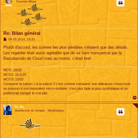
Guerrier Maya
Re: Bilan général
M
08 05 2014, 18:31
e
s
Plutôt d'accord, les scènes les plus pénibles n'étaient que des détails.
s
Les regarder était aussi agréable que de se faire transpercer par la
a
g
Basudasodo de Cloud mais au moins, c'était bref.
e
MCO: 18/20
MCO2: 10,5/20
MCO3: 13/20
Comparer la saison 1 à la saison 2 c'est comme comparer une délicieuse choucroute
au poisson à son équivalent micro-ondable: c'est plus fade et plus synthétique et on
préfèrerait manger le vrai plat.
Ra Mu
Gardienne du temple - Modératrice