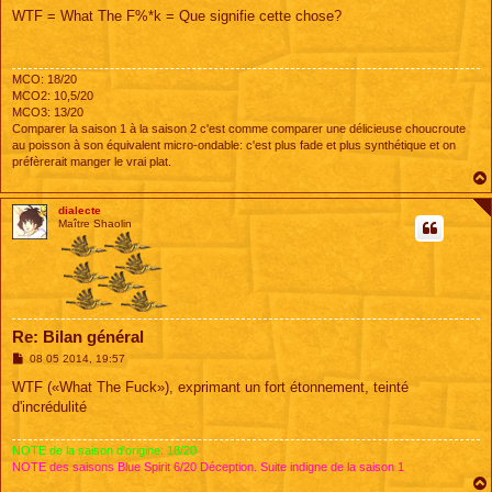
s
WTF = What The F%*k = Que signifie cette chose?
s
a
g
e
MCO: 18/20
MCO2: 10,5/20
MCO3: 13/20
Comparer la saison 1 à la saison 2 c'est comme comparer une délicieuse choucroute
au poisson à son équivalent micro-ondable: c'est plus fade et plus synthétique et on
préfèrerait manger le vrai plat.
dialecte
Maître Shaolin
Re: Bilan général
M
08 05 2014, 19:57
e
s
WTF («What The Fuck»), exprimant un fort étonnement, teinté
s
d'incrédulité
a
g
e
NOTE de la saison d'origine: 18/20
NOTE des saisons Blue Spirit 6/20 Déception. Suite indigne de la saison 1