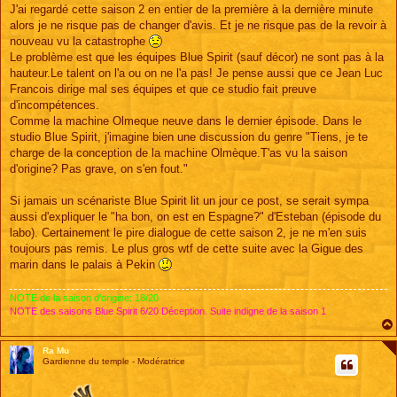
s
J'ai regardé cette saison 2 en entier de la première à la dernière minute
s
alors je ne risque pas de changer d'avis. Et je ne risque pas de la revoir à
a
g
nouveau vu la catastrophe
e
Le problème est que les équipes Blue Spirit (sauf décor) ne sont pas à la
hauteur.Le talent on l'a ou on ne l'a pas! Je pense aussi que ce Jean Luc
Francois dirige mal ses équipes et que ce studio fait preuve
d'incompétences.
Comme la machine Olmeque neuve dans le dernier épisode. Dans le
studio Blue Spirit, j'imagine bien une discussion du genre "Tiens, je te
charge de la conception de la machine Olmèque.T'as vu la saison
d'origine? Pas grave, on s'en fout."
Si jamais un scénariste Blue Spirit lit un jour ce post, se serait sympa
aussi d'expliquer le "ha bon, on est en Espagne?" d'Esteban (épisode du
labo). Certainement le pire dialogue de cette saison 2, je ne m'en suis
toujours pas remis. Le plus gros wtf de cette suite avec la Gigue des
marin dans le palais à Pekin
NOTE de la saison d'origine: 18/20
NOTE des saisons Blue Spirit 6/20 Déception. Suite indigne de la saison 1
Ra Mu
Gardienne du temple - Modératrice