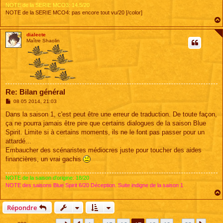
NOTE de la SERIE MCO3: 14.5/20
NOTE de la SERIE MCO4: pas encore tout vu/20 [/color]
dialecte
Maître Shaolin
Re: Bilan général
M
08 05 2014, 21:03
e
s
Dans la saison 1, c'est peut être une erreur de traduction. De toute façon,
s
ça ne pourra jamais être pire que certains dialogues de la saison Blue
a
g
Spirit. Limite si à certains moments, ils ne le font pas passer pour un
e
attardé...
Embaucher des scénaristes médiocres juste pour toucher des aides
financières, un vrai gachis
NOTE de la saison d'origine: 18/20
NOTE des saisons Blue Spirit 6/20 Déception. Suite indigne de la saison 1
Répondre