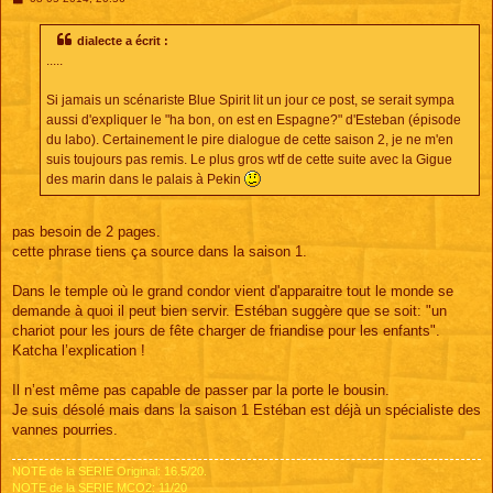
e
s
s
dialecte a écrit :
a
.....
g
e
Si jamais un scénariste Blue Spirit lit un jour ce post, se serait sympa
aussi d'expliquer le "ha bon, on est en Espagne?" d'Esteban (épisode
du labo). Certainement le pire dialogue de cette saison 2, je ne m'en
suis toujours pas remis. Le plus gros wtf de cette suite avec la Gigue
des marin dans le palais à Pekin
pas besoin de 2 pages.
cette phrase tiens ça source dans la saison 1.
Dans le temple où le grand condor vient d'apparaitre tout le monde se
demande à quoi il peut bien servir. Estéban suggère que se soit: "un
chariot pour les jours de fête charger de friandise pour les enfants".
Katcha l’explication !
Il n’est même pas capable de passer par la porte le bousin.
Je suis désolé mais dans la saison 1 Estéban est déjà un spécialiste des
vannes pourries.
NOTE de la SERIE Original: 16.5/20.
NOTE de la SERIE MCO2: 11/20