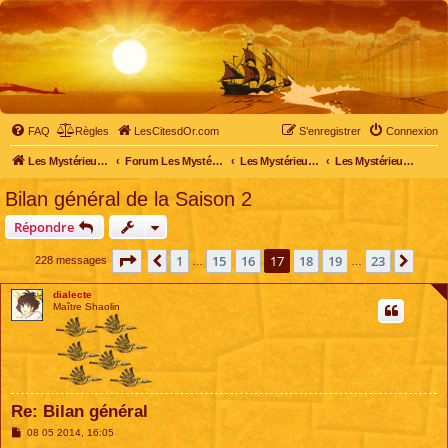
FAQ
Règles
LesCitesdOr.com
S’enregistrer
Connexion
Les Mystérieuses Cités d'Or - LesCitesdOr.com
Forum Les Mystérieuses Cités d'Or
Les Mystérieuses Cités d'Or
Les Mystérieuses Cités d'Or : saison 2 (2013)
Bilan général de la Saison 2
Répondre
Page
17
sur
23
1
15
16
17
18
19
23
Précédente
Suiv
228 messages
…
…
dialecte
Maître Shaolin
Re: Bilan général
M
08 05 2014, 16:05
e