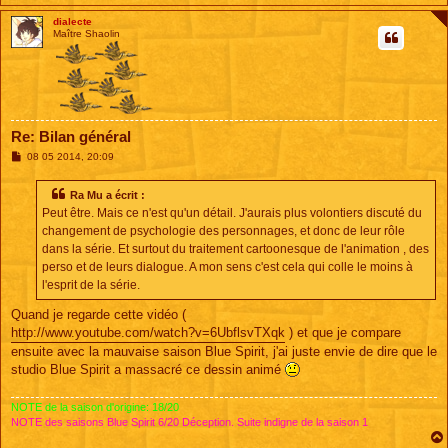
dialecte
Maître Shaolin
Re: Bilan général
M
08 05 2014, 20:09
e
s
s
Ra Mu a écrit :
a
Peut être. Mais ce n'est qu'un détail. J'aurais plus volontiers discuté du
g
e
changement de psychologie des personnages, et donc de leur rôle
dans la série. Et surtout du traitement cartoonesque de l'animation , des
perso et de leurs dialogue. A mon sens c'est cela qui colle le moins à
l'esprit de la série.
Quand je regarde cette vidéo (
http://www.youtube.com/watch?v=6UbflsvTXqk
) et que je compare
ensuite avec la mauvaise saison Blue Spirit, j'ai juste envie de dire que le
studio Blue Spirit a massacré ce dessin animé
NOTE de la saison d'origine: 18/20
NOTE des saisons Blue Spirit 6/20 Déception. Suite indigne de la saison 1