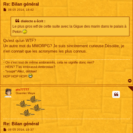
Re: Bilan général
M
08 05 2014, 18:42
e
s
s
dialecte a écrit :
a
Le plus gros wtf de cette suite avec la Gigue des marin dans le palais à
g
e
Pekin
Qu'est qu'un WTF?
Un autre mot du MMORPG? Je suis sincèrement curieuse.Désolée, je
n'en connait que les acronymes les plus connus.
- On s'est tout de même embrassés, cela ne signifie donc rien?
- HEIN? T'as embrassé Ambrosius?
- *soupir* Allez, déblaie!
HOP HOP HOP!
pls77777
Guerrier Maya
Re: Bilan général
M
08 05 2014, 19:37
e