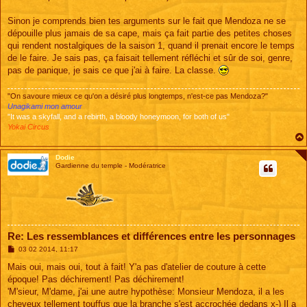
Sinon je comprends bien tes arguments sur le fait que Mendoza ne se
dépouille plus jamais de sa cape, mais ça fait partie des petites choses
qui rendent nostalgiques de la saison 1, quand il prenait encore le temps
de le faire. Je sais pas, ça faisait tellement réfléchi et sûr de soi, genre,
pas de panique, je sais ce que j'ai à faire. La classe.
"On savoure mieux ce qu'on a désiré plus longtemps, n'est-ce pas Mendoza?"
Unagikami mon amour
"It was a skyfall, and a rebirth, a bloody honeymoon, for both of us"
Yokai Circus
Dodie
Gardienne du temple - Modératrice
Re: Les ressemblances et différences entre les personnages
M
03 02 2014, 11:17
e
s
Mais oui, mais oui, tout à fait! Y'a pas d'atelier de couture à cette
s
époque! Pas déchirement! Pas déchirement!
a
g
'M'sieur, M'dame, j'ai une autre hypothèse: Monsieur Mendoza, il a les
e
cheveux tellement touffus que la branche s'est accrochée dedans x-) Il a