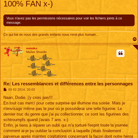
100% FAN x-)
s
s
a
g
e
Vous n’avez pas les permissions nécessaires pour voir les fichiers joints à ce
message.
Ce qui fait de nous des grands enfants nous rend plus humain...
nonoko
Maître Shaolin
Re: Les ressemblances et différences entre les personnages
M
03 02 2014, 20:02
e
s
Naan, Dodie, j'y crois pas!!!
s
En tout cas merci pour cette surprise qui illumine ma soirée. Mais je
a
g
n'envisage même pas le jour où je possèderai une telle figurine. Le
e
dernier truc du genre que j'ai pu collectionner, ce sont les figurines des
schtroumpfs quand j'avais 7 ans. x-)
Enfin, je tiens à réparer un oubli qui m'a torturé l'esprit toute la journée:
comment ai-je pu oublier la conclusion à laquelle j'étais finalement
parvenue après maintes cogitations concernant la façon dont notre héros