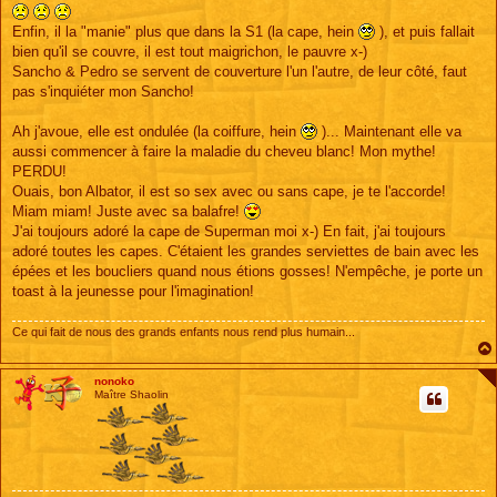
Enfin, il la "manie" plus que dans la S1 (la cape, hein
), et puis fallait
bien qu'il se couvre, il est tout maigrichon, le pauvre x-)
Sancho & Pedro se servent de couverture l'un l'autre, de leur côté, faut
pas s'inquiéter mon Sancho!
Ah j'avoue, elle est ondulée (la coiffure, hein
)... Maintenant elle va
aussi commencer à faire la maladie du cheveu blanc! Mon mythe!
PERDU!
Ouais, bon Albator, il est so sex avec ou sans cape, je te l'accorde!
Miam miam! Juste avec sa balafre!
J'ai toujours adoré la cape de Superman moi x-) En fait, j'ai toujours
adoré toutes les capes. C'étaient les grandes serviettes de bain avec les
épées et les boucliers quand nous étions gosses! N'empêche, je porte un
toast à la jeunesse pour l'imagination!
Ce qui fait de nous des grands enfants nous rend plus humain...
nonoko
Maître Shaolin