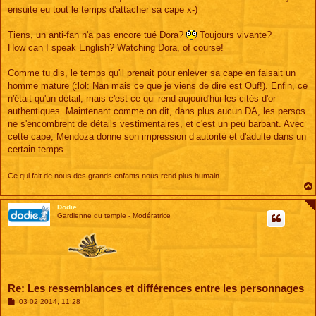
ensuite eu tout le temps d'attacher sa cape x-)
Tiens, un anti-fan n'a pas encore tué Dora?
Toujours vivante?
How can I speak English? Watching Dora, of course!
Comme tu dis, le temps qu'il prenait pour enlever sa cape en faisait un
homme mature (:lol: Nan mais ce que je viens de dire est Ouf!). Enfin, ce
n'était qu'un détail, mais c'est ce qui rend aujourd'hui les cités d'or
authentiques. Maintenant comme on dit, dans plus aucun DA, les persos
ne s'encombrent de détails vestimentaires, et c'est un peu barbant. Avec
cette cape, Mendoza donne son impression d’autorité et d'adulte dans un
certain temps.
Ce qui fait de nous des grands enfants nous rend plus humain...
Dodie
Gardienne du temple - Modératrice
Re: Les ressemblances et différences entre les personnages
M
03 02 2014, 11:28
e