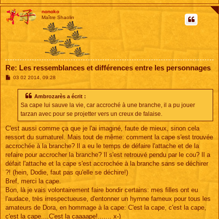
nonoko
Maître Shaolin
Re: Les ressemblances et différences entre les personnages
M
03 02 2014, 09:28
e
s
s
Ambrozarès a écrit :
a
Sa cape lui sauve la vie, car accroché à une branche, il a pu jouer
g
e
tarzan avec pour se projetter vers un creux de falaise.
C'est aussi comme ça que je l'ai imaginé, faute de mieux, sinon cela
ressort du surnaturel. Mais tout de même: comment la cape s'est trouvée
accrochée à la branche? Il a eu le temps de défaire l'attache et de la
refaire pour accrocher la branche? Il s'est retrouvé pendu par le cou? Il a
défait l'attache et la cape s'est accrochée à la branche sans se déchirer
?! (hein, Dodie, faut pas qu'elle se déchire!)
Bref, merci la cape.
Bon, là je vais volontairement faire bondir certains: mes filles ont eu
l'audace, très irrespectueuse, d'entonner un hymne fameux pour tous les
amateurs de Dora, en hommage à la cape: C'est la cape, c'est la cape,
c'est la cape....C'est la caaaape!....... x-)