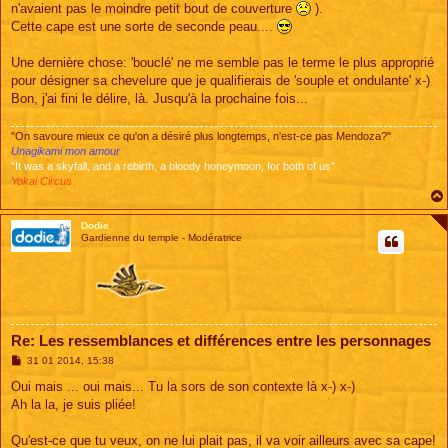
n'avaient pas le moindre petit bout de couverture
).
Cette cape est une sorte de seconde peau....
Une dernière chose: 'bouclé' ne me semble pas le terme le plus approprié
pour désigner sa chevelure que je qualifierais de 'souple et ondulante' x-)
Bon, j'ai fini le délire, là. Jusqu'à la prochaine fois...
"On savoure mieux ce qu'on a désiré plus longtemps, n'est-ce pas Mendoza?"
Unagikami mon amour
"It was a skyfall, and a rebirth, a bloody honeymoon, for both of us"
Yokai Circus
Dodie
Gardienne du temple - Modératrice
Re: Les ressemblances et différences entre les personnages
M
31 01 2014, 15:38
e
s
Oui mais ... oui mais... Tu la sors de son contexte là x-) x-)
s
Ah la la, je suis pliée!
a
g
e
Qu'est-ce que tu veux, on ne lui plait pas, il va voir ailleurs avec sa cape!