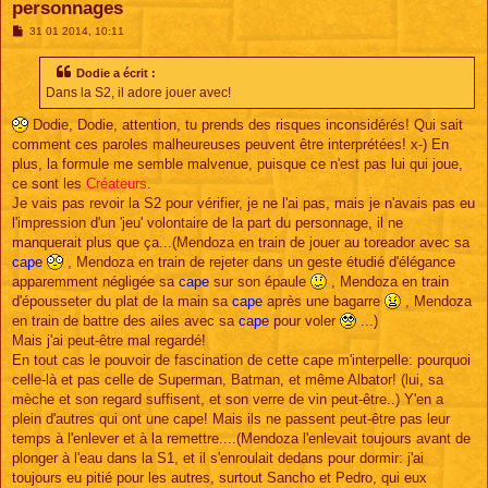
personnages
M
31 01 2014, 10:11
e
s
s
Dodie a écrit :
a
Dans la S2, il adore jouer avec!
g
e
Dodie, Dodie, attention, tu prends des risques inconsidérés! Qui sait
comment ces paroles malheureuses peuvent être interprétées! x-) En
plus, la formule me semble malvenue, puisque ce n'est pas lui qui joue,
ce sont les
Créateurs
.
Je vais pas revoir la S2 pour vérifier, je ne l'ai pas, mais je n'avais pas eu
l'impression d'un 'jeu' volontaire de la part du personnage, il ne
manquerait plus que ça...(Mendoza en train de jouer au toreador avec sa
cape
, Mendoza en train de rejeter dans un geste étudié d'élégance
apparemment négligée sa
cape
sur son épaule
, Mendoza en train
d'épousseter du plat de la main sa
cape
après une bagarre
, Mendoza
en train de battre des ailes avec sa
cape
pour voler
...)
Mais j'ai peut-être mal regardé!
En tout cas le pouvoir de fascination de cette cape m'interpelle: pourquoi
celle-là et pas celle de Superman, Batman, et même Albator! (lui, sa
mèche et son regard suffisent, et son verre de vin peut-être..) Y'en a
plein d'autres qui ont une cape! Mais ils ne passent peut-être pas leur
temps à l'enlever et à la remettre....(Mendoza l'enlevait toujours avant de
plonger à l'eau dans la S1, et il s'enroulait dedans pour dormir: j'ai
toujours eu pitié pour les autres, surtout Sancho et Pedro, qui eux