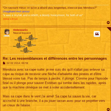
"On savoure mieux ce qu'on a désiré plus longtemps, n'est-ce pas Mendoza?"
Unagikami mon amour
"It was a skyfall, and a rebirth, a bloody honeymoon, for both of us"
Yokai Circus
Ambrozarès
Naacal loquace
Re: Les ressemblances et différences entre les personnages
M
02 02 2014, 00:59
e
s
Mendoza avec sa cape suite: je me suis dis qu'il n'allait pas enlever sa
s
cape au risque de recevoir une flèche d'arbalette des pirates et d'être
a
g
blessé voire tué. Pas de temps à perdre, il plonge. Comme pour l'épisode
e
final ou il plonge pour sauver Estéban qui tombe dans les rapides, après
que la machine olmèque se met à voler accidentellement.
Mais sa cape dans le vent j'ai aimé! Sa cape lui sauve la vie, car
accroché à une branche, il a pu jouer tarzan avec pour se projetter vers
un creux de falaise.