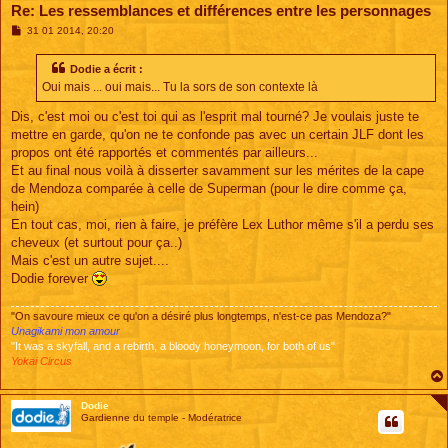
Re: Les ressemblances et différences entre les personnages
M
31 01 2014, 20:20
e
s
s
Dodie a écrit :
a
Oui mais ... oui mais... Tu la sors de son contexte là
g
e
Dis, c'est moi ou c'est toi qui as l'esprit mal tourné? Je voulais juste te
mettre en garde, qu'on ne te confonde pas avec un certain JLF dont les
propos ont été rapportés et commentés par ailleurs...
Et au final nous voilà à disserter savamment sur les mérites de la cape
de Mendoza comparée à celle de Superman (pour le dire comme ça,
hein)
En tout cas, moi, rien à faire, je préfère Lex Luthor même s'il a perdu ses
cheveux (et surtout pour ça..)
Mais c'est un autre sujet....
Dodie forever
"On savoure mieux ce qu'on a désiré plus longtemps, n'est-ce pas Mendoza?"
Unagikami mon amour
"It was a skyfall, and a rebirth, a bloody honeymoon, for both of us"
Yokai Circus
Dodie
Gardienne du temple - Modératrice