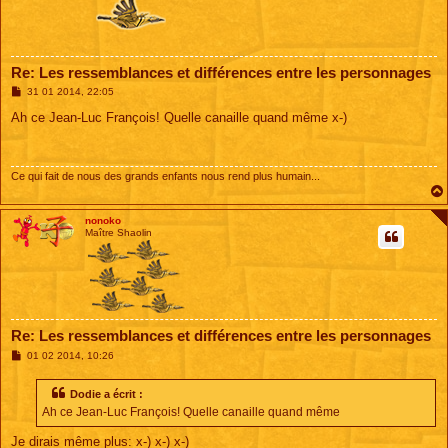
Re: Les ressemblances et différences entre les personnages
M
31 01 2014, 22:05
e
s
Ah ce Jean-Luc François! Quelle canaille quand même x-)
s
a
g
e
Ce qui fait de nous des grands enfants nous rend plus humain...
nonoko
Maître Shaolin
Re: Les ressemblances et différences entre les personnages
M
01 02 2014, 10:26
e
s
s
Dodie a écrit :
a
Ah ce Jean-Luc François! Quelle canaille quand même
g
e
Je dirais même plus: x-) x-) x-)