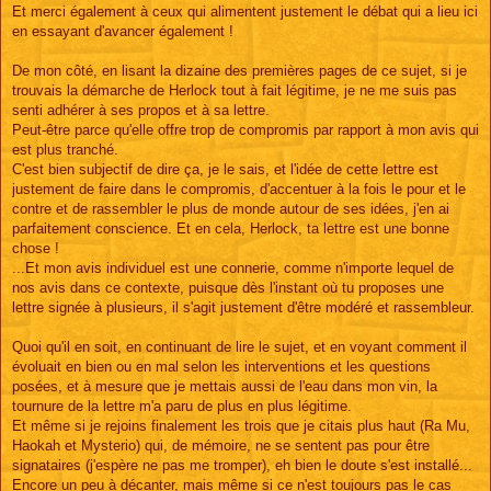
Et merci également à ceux qui alimentent justement le débat qui a lieu ici
en essayant d'avancer également !
De mon côté, en lisant la dizaine des premières pages de ce sujet, si je
trouvais la démarche de Herlock tout à fait légitime, je ne me suis pas
senti adhérer à ses propos et à sa lettre.
Peut-être parce qu'elle offre trop de compromis par rapport à mon avis qui
est plus tranché.
C'est bien subjectif de dire ça, je le sais, et l'idée de cette lettre est
justement de faire dans le compromis, d'accentuer à la fois le pour et le
contre et de rassembler le plus de monde autour de ses idées, j'en ai
parfaitement conscience. Et en cela, Herlock, ta lettre est une bonne
chose !
...Et mon avis individuel est une connerie, comme n'importe lequel de
nos avis dans ce contexte, puisque dès l'instant où tu proposes une
lettre signée à plusieurs, il s'agit justement d'être modéré et rassembleur.
Quoi qu'il en soit, en continuant de lire le sujet, et en voyant comment il
évoluait en bien ou en mal selon les interventions et les questions
posées, et à mesure que je mettais aussi de l'eau dans mon vin, la
tournure de la lettre m'a paru de plus en plus légitime.
Et même si je rejoins finalement les trois que je citais plus haut (Ra Mu,
Haokah et Mysterio) qui, de mémoire, ne se sentent pas pour être
signataires (j'espère ne pas me tromper), eh bien le doute s'est installé...
Encore un peu à décanter, mais même si ce n'est toujours pas le cas