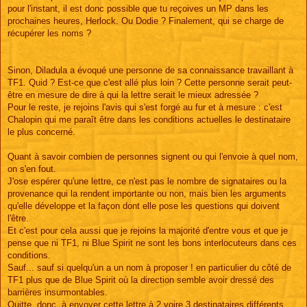
pour l'instant, il est donc possible que tu reçoives un MP dans les
prochaines heures, Herlock. Ou Dodie ? Finalement, qui se charge de
récupérer les noms ?
Sinon, Diladula a évoqué une personne de sa connaissance travaillant à
TF1. Quid ? Est-ce que c'est allé plus loin ? Cette personne serait peut-
être en mesure de dire à qui la lettre serait le mieux adressée ?
Pour le reste, je rejoins l'avis qui s'est forgé au fur et à mesure : c'est
Chalopin qui me paraît être dans les conditions actuelles le destinataire
le plus concerné.
Quant à savoir combien de personnes signent ou qui l'envoie à quel nom,
on s'en fout.
J'ose espérer qu'une lettre, ce n'est pas le nombre de signataires ou la
provenance qui la rendent importante ou non, mais bien les arguments
qu'elle développe et la façon dont elle pose les questions qui doivent
l'être.
Et c'est pour cela aussi que je rejoins la majorité d'entre vous et que je
pense que ni TF1, ni Blue Spirit ne sont les bons interlocuteurs dans ces
conditions.
Sauf... sauf si quelqu'un a un nom à proposer ! en particulier du côté de
TF1 plus que de Blue Spirit où la direction semble avoir dressé des
barrières insurmontables.
Quitte, donc, à envoyer cette lettre à 2 voire 3 destinataires différents,