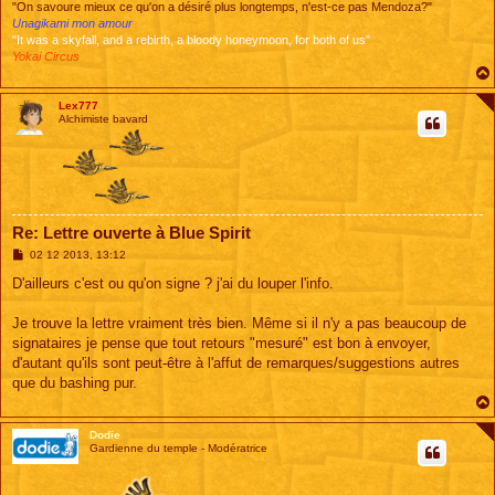
"On savoure mieux ce qu'on a désiré plus longtemps, n'est-ce pas Mendoza?"
Unagikami mon amour
"It was a skyfall, and a rebirth, a bloody honeymoon, for both of us"
Yokai Circus
Lex777
Alchimiste bavard
Re: Lettre ouverte à Blue Spirit
M
02 12 2013, 13:12
e
s
D'ailleurs c'est ou qu'on signe ? j'ai du louper l'info.
s
a
g
Je trouve la lettre vraiment très bien. Même si il n'y a pas beaucoup de
e
signataires je pense que tout retours "mesuré" est bon à envoyer,
d'autant qu'ils sont peut-être à l'affut de remarques/suggestions autres
que du bashing pur.
Dodie
Gardienne du temple - Modératrice