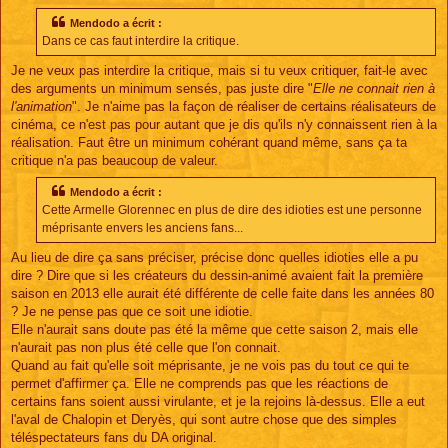
s
s
Mendodo a écrit :
a
Dans ce cas faut interdire la critique.
g
e
Je ne veux pas interdire la critique, mais si tu veux critiquer, fait-le avec
des arguments un minimum sensés, pas juste dire "
Elle ne connait rien à
l'animation
". Je n'aime pas la façon de réaliser de certains réalisateurs de
cinéma, ce n'est pas pour autant que je dis qu'ils n'y connaissent rien à la
réalisation. Faut être un minimum cohérant quand même, sans ça ta
critique n'a pas beaucoup de valeur.
Mendodo a écrit :
Cette Armelle Glorennec en plus de dire des idioties est une personne
méprisante envers les anciens fans...
Au lieu de dire ça sans préciser, précise donc quelles idioties elle a pu
dire ? Dire que si les créateurs du dessin-animé avaient fait la première
saison en 2013 elle aurait été différente de celle faite dans les années 80
? Je ne pense pas que ce soit une idiotie.
Elle n'aurait sans doute pas été la même que cette saison 2, mais elle
n'aurait pas non plus été celle que l'on connait.
Quand au fait qu'elle soit méprisante, je ne vois pas du tout ce qui te
permet d'affirmer ça. Elle ne comprends pas que les réactions de
certains fans soient aussi virulante, et je la rejoins là-dessus. Elle a eut
l'aval de Chalopin et Deryès, qui sont autre chose que des simples
téléspectateurs fans du DA original.