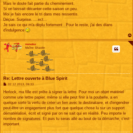
Mais le doute fait partie du cheminement.
Si on laissait décanter cette saison un peu.
Moi je fais encore le tri dans mes ressentis.
Déçue. Surprise. ....ect...
Je sais ce qui m'a déplu fortement . Pour le reste, j'ai des élans
d'indulgence
nonoko
Maître Shaolin
Re: Lettre ouverte à Blue Spirit
M
02 12 2013, 09:33
e
s
Herlock, ma fille est prête à signer la lettre. Pour moi un objet matériel
s
comme une lettre papier, même si elle peut finir à la poubelle, a en
a
g
quelque sorte la vertu de créer un lien avec le destinataire, et d'engendrer
e
peut-être un engagement plus fort que quelque chose lu sur un support
dématérialisé, écrit et signé par on ne sait qui en réalité. Peu importe le
nombre de signatures. Et puis tu seras allé au bout de ta démarche, c'est
important.