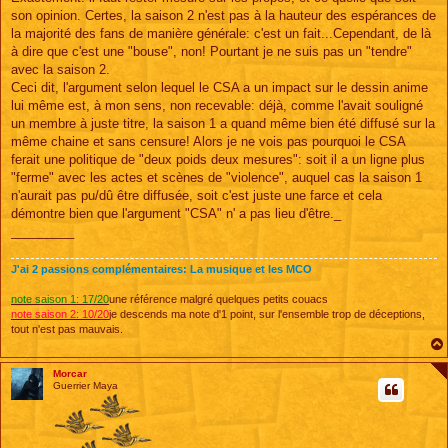
son opinion. Certes, la saison 2 n'est pas à la hauteur des espérances de
la majorité des fans de manière générale: c'est un fait...Cependant, de là
à dire que c'est une "bouse", non! Pourtant je ne suis pas un "tendre"
avec la saison 2.
Ceci dit, l'argument selon lequel le CSA a un impact sur le dessin anime
lui même est, à mon sens, non recevable: déjà, comme l'avait souligné
un membre à juste titre, la saison 1 a quand même bien été diffusé sur la
même chaine et sans censure! Alors je ne vois pas pourquoi le CSA
ferait une politique de "deux poids deux mesures": soit il a un ligne plus
"ferme" avec les actes et scènes de "violence", auquel cas la saison 1
n'aurait pas pu/dû être diffusée, soit c'est juste une farce et cela
démontre bien que l'argument "CSA" n' a pas lieu d'être._
_________
J'ai 2 passions complémentaires: La musique et les MCO
note saison 1: 17/20
une référence malgré quelques petits couacs
note saison 2: 10/20
je descends ma note d'1 point, sur l'ensemble trop de déceptions,
tout n'est pas mauvais.
Morcar
Guerrier Maya