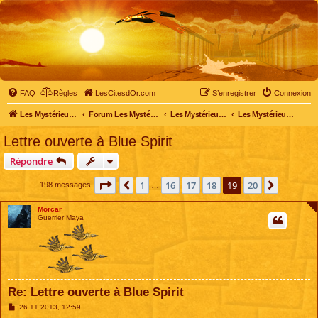
FAQ
Règles
LesCitesdOr.com
S’enregistrer
Connexion
Les Mystérieuses Cités d'Or - LesCitesdOr.com
Forum Les Mystérieuses Cités d'Or
Les Mystérieuses Cités d'Or
Les Mystérieuses Cités d'Or : saison 2 (2013)
Lettre ouverte à Blue Spirit
Répondre
Page
19
sur
20
1
16
17
18
19
20
Précédente
Suivant
198 messages
…
Morcar
Guerrier Maya
Re: Lettre ouverte à Blue Spirit
M
26 11 2013, 12:59
e