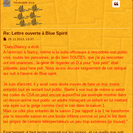
Vénérable Inca
Re: Lettre ouverte à Blue Spirit
M
26 11 2013, 13:37
e
s
"Dany2Nancy a écrit :
s
A l'anim'est à Nancy, même si la suite officieuse à rencontrés son public
a
g
visé, toutes les personnes, je dis bien TOUTES, que j'ai pu rencontrer
e
ont été unanimes ; la gêne de regarder un D.a pour "tout petit" était
palpable, pour faire poli. Nous avons discuté longuement de cet optique
qui nuit à l'œuvre de Blue spirit.
Je suis d'accord, il y avait sans doute moyen de faire un truc moins
enfantin tout en restant tout public. Reste à voir tout de même si selon
les codes du CSA on peut encore aujourd'hui par exemple montrer dans
un dessin-animé tout public un adulte menaçant un enfant en lui mettant
une épée sur la gorge comme c'est le cas dans la saison 1.
Mais ce côté plus enfantin de la saison 2 par rapport à la 1 ne transforme
pas la nouvelle saison en une bouse infâme comme on peut le lire dans
les propos de certains téléspectateurs un peu trop extrèmes (je trouve)."
Exactement: il faut rester mesuré sur les propos, et ce quelle que soit