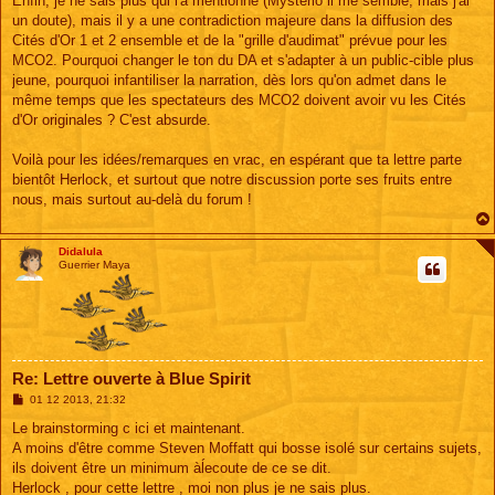
Enfin, je ne sais plus qui l'a mentionné (Mysterio il me semble, mais j'ai
un doute), mais il y a une contradiction majeure dans la diffusion des
Cités d'Or 1 et 2 ensemble et de la "grille d'audimat" prévue pour les
MCO2. Pourquoi changer le ton du DA et s'adapter à un public-cible plus
jeune, pourquoi infantiliser la narration, dès lors qu'on admet dans le
même temps que les spectateurs des MCO2 doivent avoir vu les Cités
d'Or originales ? C'est absurde.
Voilà pour les idées/remarques en vrac, en espérant que ta lettre parte
bientôt Herlock, et surtout que notre discussion porte ses fruits entre
nous, mais surtout au-delà du forum !
Didalula
Guerrier Maya
Re: Lettre ouverte à Blue Spirit
M
01 12 2013, 21:32
e
s
Le brainstorming c ici et maintenant.
s
A moins d'être comme Steven Moffatt qui bosse isolé sur certains sujets,
a
g
ils doivent être un minimum àĺecoute de ce se dit.
e
Herlock , pour cette lettre , moi non plus je ne sais plus.