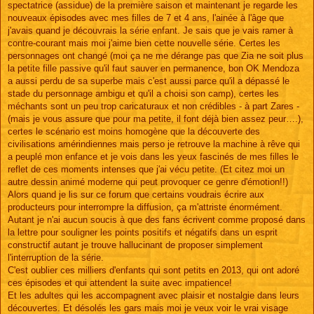
g
spectatrice (assidue) de la première saison et maintenant je regarde les
e
nouveaux épisodes avec mes filles de 7 et 4 ans, l'ainée à l'âge que
j'avais quand je découvrais la série enfant. Je sais que je vais ramer à
contre-courant mais moi j'aime bien cette nouvelle série. Certes les
personnages ont changé (moi ça ne me dérange pas que Zia ne soit plus
la petite fille passive qu'il faut sauver en permanence, bon OK Mendoza
a aussi perdu de sa superbe mais c'est aussi parce qu'il a dépassé le
stade du personnage ambigu et qu'il a choisi son camp), certes les
méchants sont un peu trop caricaturaux et non crédibles - à part Zares -
(mais je vous assure que pour ma petite, il font déjà bien assez peur….),
certes le scénario est moins homogène que la découverte des
civilisations amérindiennes mais perso je retrouve la machine à rêve qui
a peuplé mon enfance et je vois dans les yeux fascinés de mes filles le
reflet de ces moments intenses que j'ai vécu petite. (Et citez moi un
autre dessin animé moderne qui peut provoquer ce genre d'émotion!!)
Alors quand je lis sur ce forum que certains voudrais écrire aux
producteurs pour interrompre la diffusion, ça m'attriste énormément.
Autant je n'ai aucun soucis à que des fans écrivent comme proposé dans
la lettre pour souligner les points positifs et négatifs dans un esprit
constructif autant je trouve hallucinant de proposer simplement
l'interruption de la série.
C'est oublier ces milliers d'enfants qui sont petits en 2013, qui ont adoré
ces épisodes et qui attendent la suite avec impatience!
Et les adultes qui les accompagnent avec plaisir et nostalgie dans leurs
découvertes. Et désolés les gars mais moi je veux voir le vrai visage