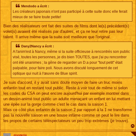
Mendodo a écrit :
Les créateurs japonais n'ont pas participé à cette suite donc elle ferait
mieux de se faire toute petite!
Bien des réalisateurs ont fait des suites de films dont le(s) précédent(s)
volet(s) avaient été réalisés par d'autres, et ça ne leur retire pas leur
talent. Il arrive même que la suite soit meilleure que l'original.
Dany2Nancy a écrit :
A l'anim'est à Nancy, même si la suite officieuse à rencontrés son public
visé, toutes les personnes, je dis bien TOUTES, que j'ai pu rencontrer
ont été unanimes ; la gêne de regarder un D.a pour "tout petit" était
palpable, pour faire poli. Nous avons discuté longuement de cet
optique qui nuit à l'œuvre de Blue spirit.
Je suis d'accord, il y avait sans doute moyen de faire un truc moins
enfantin tout en restant tout public. Reste à voir tout de même si selon
les codes du CSA on peut encore aujourd'hui par exemple montrer dans
un dessin-animé tout public un adulte menaçant un enfant en lui mettant
une épée sur la gorge comme c'est le cas dans la saison 1.
Mais ce côté plus enfantin de la saison 2 par rapport à la 1 ne transforme
pas la nouvelle saison en une bouse infâme comme on peut le lire dans
les propos de certains téléspectateurs un peu trop extrèmes (je trouve).
mysterio