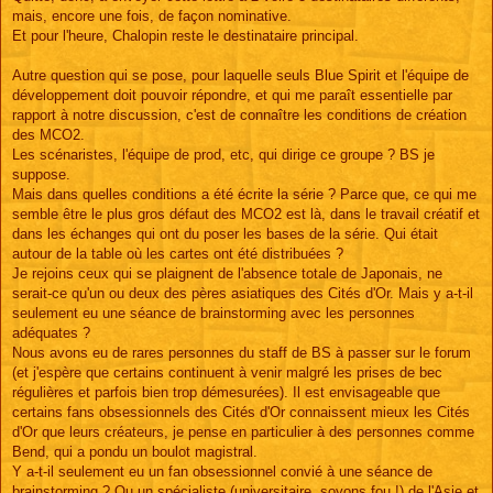
mais, encore une fois, de façon nominative.
Et pour l'heure, Chalopin reste le destinataire principal.
Autre question qui se pose, pour laquelle seuls Blue Spirit et l'équipe de
développement doit pouvoir répondre, et qui me paraît essentielle par
rapport à notre discussion, c'est de connaître les conditions de création
des MCO2.
Les scénaristes, l'équipe de prod, etc, qui dirige ce groupe ? BS je
suppose.
Mais dans quelles conditions a été écrite la série ? Parce que, ce qui me
semble être le plus gros défaut des MCO2 est là, dans le travail créatif et
dans les échanges qui ont du poser les bases de la série. Qui était
autour de la table où les cartes ont été distribuées ?
Je rejoins ceux qui se plaignent de l'absence totale de Japonais, ne
serait-ce qu'un ou deux des pères asiatiques des Cités d'Or. Mais y a-t-il
seulement eu une séance de brainstorming avec les personnes
adéquates ?
Nous avons eu de rares personnes du staff de BS à passer sur le forum
(et j'espère que certains continuent à venir malgré les prises de bec
régulières et parfois bien trop démesurées). Il est envisageable que
certains fans obsessionnels des Cités d'Or connaissent mieux les Cités
d'Or que leurs créateurs, je pense en particulier à des personnes comme
Bend, qui a pondu un boulot magistral.
Y a-t-il seulement eu un fan obsessionnel convié à une séance de
brainstorming ? Ou un spécialiste (universitaire, soyons fou !) de l'Asie et