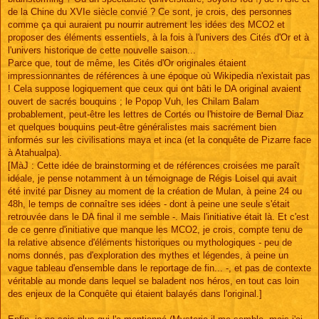
de la Chine du XVIe siècle convié ? Ce sont, je crois, des personnes
comme ça qui auraient pu nourrir autrement les idées des MCO2 et
proposer des éléments essentiels, à la fois à l'univers des Cités d'Or et à
l'univers historique de cette nouvelle saison...
Parce que, tout de même, les Cités d'Or originales étaient
impressionnantes de références à une époque où Wikipedia n'existait pas
! Cela suppose logiquement que ceux qui ont bâti le DA original avaient
ouvert de sacrés bouquins ; le Popop Vuh, les Chilam Balam
probablement, peut-être les lettres de Cortés ou l'histoire de Bernal Diaz
et quelques bouquins peut-être généralistes mais sacrément bien
informés sur les civilisations maya et inca (et la conquête de Pizarre face
à Atahualpa).
[MàJ : Cette idée de brainstorming et de références croisées me paraît
idéale, je pense notamment à un témoignage de Régis Loisel qui avait
été invité par Disney au moment de la création de Mulan, à peine 24 ou
48h, le temps de connaître ses idées - dont à peine une seule s'était
retrouvée dans le DA final il me semble -. Mais l'initiative était là. Et c'est
de ce genre d'initiative que manque les MCO2, je crois, compte tenu de
la relative absence d'éléments historiques ou mythologiques - peu de
noms donnés, pas d'exploration des mythes et légendes, à peine un
vague tableau d'ensemble dans le reportage de fin... -, et pas de contexte
véritable au monde dans lequel se baladent nos héros, en tout cas loin
des enjeux de la Conquête qui étaient balayés dans l'original.]