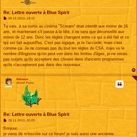
Re: Lettre ouverte à Blue Spirit
M
26 11 2013, 14:22
e
s
Tu sais, à sa sortie au cinéma "Scream" était interdit aux moins de 16
s
ans, et maintenant s'il passe à la télé, il ne sera que déconseillé aux
a
g
moins de 12 ans. Donc les règles changent entre ce qui a été fait et ce
e
qui est fait aujourd'hui. C'est pas logique, je te l'accorde, mais c'est
comme ça. Je ne connais pas du tout les règles du CSA, mais vu le
nombre d'illogisme qu'on peut voir dans les limites d'âges, je ne serais
pas surpris qu'ils acceptent des choses dans d'anciens programmes
qu'ils n'accepteront pas dans des nouveaux.
Atanaos
Jeune Pichu
Re: Lettre ouverte à Blue Spirit
M
26 11 2013, 20:05
e
s
Bonjour,
s
je viens de m'inscrire sur ce forum! je suis aussi une ancienne
a