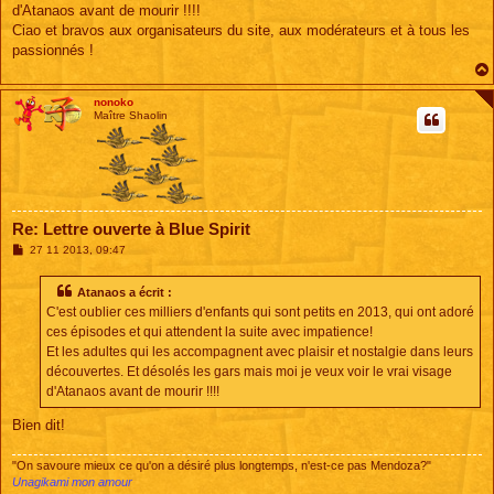
d'Atanaos avant de mourir !!!!
Ciao et bravos aux organisateurs du site, aux modérateurs et à tous les
passionnés !
nonoko
Maître Shaolin
Re: Lettre ouverte à Blue Spirit
M
27 11 2013, 09:47
e
s
s
Atanaos a écrit :
a
C'est oublier ces milliers d'enfants qui sont petits en 2013, qui ont adoré
g
e
ces épisodes et qui attendent la suite avec impatience!
Et les adultes qui les accompagnent avec plaisir et nostalgie dans leurs
découvertes. Et désolés les gars mais moi je veux voir le vrai visage
d'Atanaos avant de mourir !!!!
Bien dit!
"On savoure mieux ce qu'on a désiré plus longtemps, n'est-ce pas Mendoza?"
Unagikami mon amour