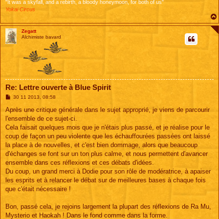
"It was a skyfall, and a rebirth, a bloody honeymoon, for both of us"
Yokai Circus
Zegatt
Alchimiste bavard
Re: Lettre ouverte à Blue Spirit
M
30 11 2013, 08:58
e
s
Après une critique générale dans le sujet approprié, je viens de parcourir
s
l'ensemble de ce sujet-ci.
a
g
Cela faisait quelques mois que je n'étais plus passé, et je réalise pour le
e
coup de façon un peu violente que les échauffourées passées ont laissé
la place à de nouvelles, et c'est bien dommage, alors que beaucoup
d'échanges se font sur un ton plus calme, et nous permettent d'avancer
ensemble dans ces réflexions et ces débats d'idées.
Du coup, un grand merci à Dodie pour son rôle de modératrice, à apaiser
les esprits et à relancer le débat sur de meilleures bases à chaque fois
que c'était nécessaire !
Bon, passé cela, je rejoins largement la plupart des réflexions de Ra Mu,
Mysterio et Haokah ! Dans le fond comme dans la forme.