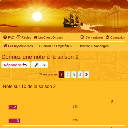
FAQ
Règles
LesCitesdOr.com
S’enregistrer
Connexion
Les Mystérieuses Cités d'Or - LesCitesdOr.com
Forum Les Mystérieuses Cités d'Or
Bistrot
Sondages
Donnez une note à la saison 2
Répondre
1
2
3
4
Suivante
34 messages
Note sur 10 de la saison 2
0
2%
2
1
4%
3