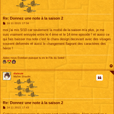
Re: Donnez une note à la saison 2
M
24 11 2013, 17:34
e
s
moi j'ai mis 5/10 car seulement la moitié de la saison m'a plus, je me
s
suis vraiment ennuyée entre le 4 ème et le 14 ème episode ! et aussi ce
a
g
qui fais baisser ma note c'est le chara design decevant avec des visages
e
souvent deformés et aussi le changement flagrant des caractéres des
héros !
Aides-nous Esteban puisque tu es le Fils du Soleil !
dialecte
Maître Shaolin
Re: Donnez une note à la saison 2
M
24 11 2013, 17:43
e
s