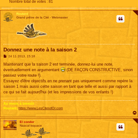
Nombre total de votes :
81
Routard
Grand prêtre de la Cité - Webmaster
Donnez une note à la saison 2
M
24 11 2013, 15:18
e
s
Maintenant que la saison 2 est terminée, donnez-lui une note,
s
éventuellement en argumentant
(DE FAÇON CONSTRUCTIVE, sinon
a
g
passez votre route !).
e
Essayez d'être objectifs en ne prenant pas uniquement comme repère la
saison 1 mais aussi cette saison en tant que telle et aussi par rapport à
ce qui se fait aujourd'hui (et les impressions de vos enfants !)
Au revoir, à bientôt
Routard,
https://www.LesCitesdOr.com
El condor
Naacal loquace