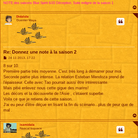
NOTE des saisons Blue Spirit 6/20 Déception. Suite indigne de la saison 1
Didalula
Guerrier Maya
Re: Donnez une note à la saison 2
M
24 11 2013, 17:22
e
s
8 sur 10.
s
Première partie très moyenne. C'est très long à démarrer pour moi.
a
g
Seconde partie plus intense. La relation Esteban Mendoza prend de
e
l'épaisseur. Celle avec Tao pourrait aussi être intéressante.
Mais pitié enlevez nous cette gigue des marins!
Les décors et la découverte de l'Asie , c'étaient superbe.
Voila ce que je retiens de cette saison.
J'ai eu peur d'être déçue en lisant la fin du scénario...plus de peur que de
mal .
isamidala
Naacal loquace