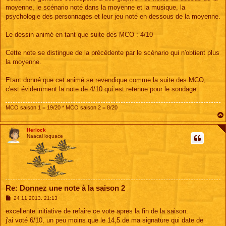
moyenne, le scénario noté dans la moyenne et la musique, la
psychologie des personnages et leur jeu noté en dessous de la moyenne.
Le dessin animé en tant que suite des MCO : 4/10
Cette note se distingue de la précédente par le scénario qui n'obtient plus
la moyenne.
Etant donné que cet animé se revendique comme la suite des MCO,
c'est évidemment la note de 4/10 qui est retenue pour le sondage.
MCO saison 1 = 19/20 * MCO saison 2 = 8/20
Herlock
Naacal loquace
Re: Donnez une note à la saison 2
M
24 11 2013, 21:13
e
s
excellente initiative de refaire ce vote apres la fin de la saison.
s
j'ai voté 6/10, un peu moins que le 14,5 de ma signature qui date de
a