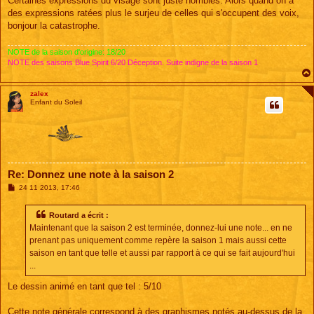
Certaines expressions du visage sont juste horribles. Alors quand on a
s
des expressions ratées plus le surjeu de celles qui s'occupent des voix,
a
g
bonjour la catastrophe.
e
NOTE de la saison d'origine: 18/20
NOTE des saisons Blue Spirit 6/20 Déception. Suite indigne de la saison 1
zalex
Enfant du Soleil
Re: Donnez une note à la saison 2
M
24 11 2013, 17:46
e
s
s
Routard a écrit :
a
Maintenant que la saison 2 est terminée, donnez-lui une note... en ne
g
e
prenant pas uniquement comme repère la saison 1 mais aussi cette
saison en tant que telle et aussi par rapport à ce qui se fait aujourd'hui
...
Le dessin animé en tant que tel : 5/10
Cette note générale correspond à des graphismes notés au-dessus de la