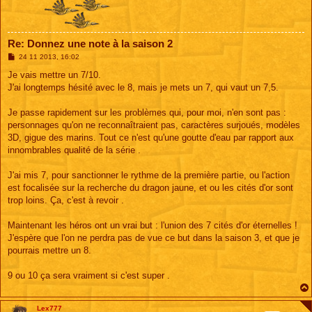
Re: Donnez une note à la saison 2
M
24 11 2013, 16:02
e
s
Je vais mettre un 7/10.
s
J'ai longtemps hésité avec le 8, mais je mets un 7, qui vaut un 7,5.
a
g
e
Je passe rapidement sur les problèmes qui, pour moi, n'en sont pas :
personnages qu'on ne reconnaîtraient pas, caractères surjoués, modèles
3D, gigue des marins. Tout ce n'est qu'une goutte d'eau par rapport aux
innombrables qualité de la série .
J'ai mis 7, pour sanctionner le rythme de la première partie, ou l'action
est focalisée sur la recherche du dragon jaune, et ou les cités d'or sont
trop loins. Ça, c'est à revoir .
Maintenant les héros ont un vrai but : l'union des 7 cités d'or éternelles !
J'espère que l'on ne perdra pas de vue ce but dans la saison 3, et que je
pourrais mettre un 8.
9 ou 10 ça sera vraiment si c'est super .
Lex777