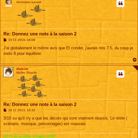
Alchimiste bavard
Re: Donnez une note à la saison 2
M
24 11 2013, 16:08
e
s
J'ai globalement le même avis que El condor, j'aurais mis 7.5, du coup je
s
mets 8 pour équilbrer.
a
g
e
dialecte
Maître Shaolin
Re: Donnez une note à la saison 2
M
24 11 2013, 16:32
e
s
3/10 vu qu'il n'y a que les décors qui sont vraiment réussis. Le reste (
s
scénario, musique, personnages) est mauvais.
a
g
e
NOTE de la saison d'origine: 18/20