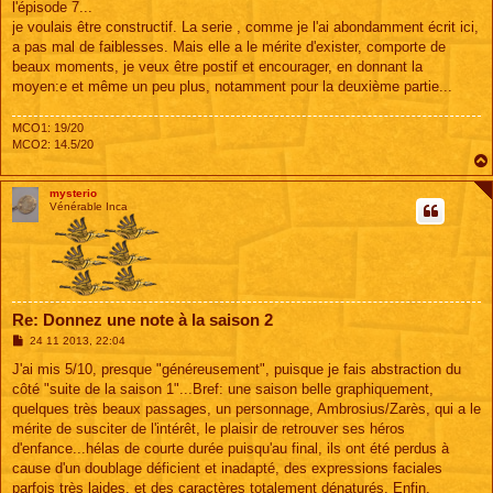
g
l'épisode 7...
e
je voulais être constructif. La serie , comme je l'ai abondamment écrit ici,
a pas mal de faiblesses. Mais elle a le mérite d'exister, comporte de
beaux moments, je veux être postif et encourager, en donnant la
moyen:e et même un peu plus, notamment pour la deuxième partie...
MCO1: 19/20
MCO2: 14.5/20
mysterio
Vénérable Inca
Re: Donnez une note à la saison 2
M
24 11 2013, 22:04
e
s
J'ai mis 5/10, presque "généreusement", puisque je fais abstraction du
s
côté "suite de la saison 1"...Bref: une saison belle graphiquement,
a
g
quelques très beaux passages, un personnage, Ambrosius/Zarès, qui a le
e
mérite de susciter de l'intérêt, le plaisir de retrouver ses héros
d'enfance...hélas de courte durée puisqu'au final, ils ont été perdus à
cause d'un doublage déficient et inadapté, des expressions faciales
parfois très laides, et des caractères totalement dénaturés. Enfin,