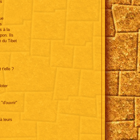
és
ue
ès
s à la
pon. Ils
é du Tibet
t'elle ?
loter
"d'ouvrir"
à leurs