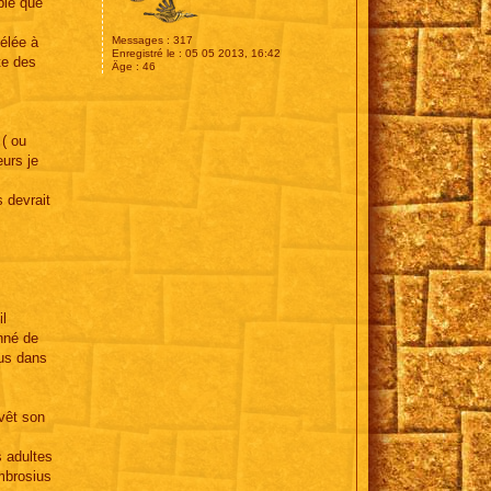
mble que
vélée à
Messages :
317
Enregistré le :
05 05 2013, 16:42
te des
Âge :
46
 ( ou
eurs je
 devrait
il
onné de
ius dans
evêt son
s adultes
mbrosius