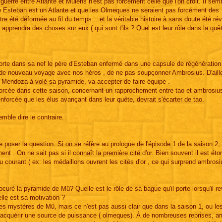
La guerre entre Atlante et Muiens n'est pas forcément celle que l'on croit. Il se
ue Esteban est un Atlante et que les Olmeques ne seraient pas forcément des
e été déformée au fil du temps ...et la véritable histoire à sans doute été ré
apprendra des choses sur eux ( qui sont t'ils ? Quel est leur rôle dans la quê
sporte dans sa nef le père d'Esteban enfermé dans une capsule de régénération
it de nouveau voyage avec nos héros , de ne pas soupçonner Ambrosius. D'aill
Mendoza à volé sa pyramide, va accepter de faire équipe .
morcée dans cette saison, concernant un rapprochement entre tao et ambrosius
enforcée que les élus avançant dans leur quête, devrait s'écarter de tao.
.
emble dire le contraire.
poser la question. Si on se réfère au prologue de l'épisode 1 de la saison 2, 
nt . On ne sait pas si il connaît la première cité d'or. Bien souvent il est ét
courant ( ex: les médaillons ouvrent les cités d'or , ce qui surprend ambros
ocuré la pyramide de Mü? Quelle est le rôle de sa bague qu'il porte lorsqu'il r
elle est sa motivation ?
es mystères de Mü, mais ce n'est pas aussi clair que dans la saison 1, ou le
à acquérir une source de puissance ( olmeques). À de nombreuses reprises, a