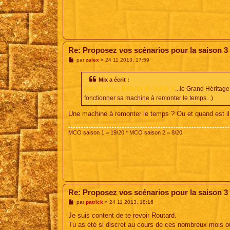
Re: Proposez vos scénarios pour la saison 3
M
par
zalex
»
24 11 2013, 17:59
e
s
s
Mix a écrit :
a
Salut à vous, Enfants du Soleil !!!
...le Grand Héritage
g
e
fonctionner sa machine à remonter le temps...)
Une machine à remonter le temps ? Ou et quand est il
MCO saison 1 = 19/20 * MCO saison 2 = 8/20
Re: Proposez vos scénarios pour la saison 3
M
par
patrick
»
24 11 2013, 18:16
e
s
Je suis content de te revoir Routard.
s
Tu as été si discret au cours de ces nombreux mois où
a