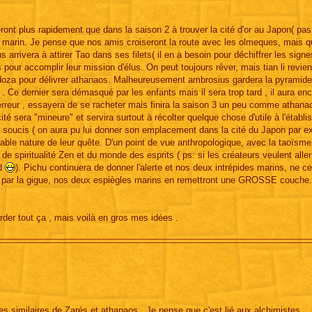
ront plus rapidement que dans la saison 2 à trouver la cité d'or au Japon( pas
s marin. Je pense que nos amis croiseront la route avec les olmeques, mais qu
 arrivera à attirer Tao dans ses filets( il en a besoin pour déchiffrer les sign
pour accomplir leur mission d'élus. On peut toujours rêver, mais tian li revie
oza pour délivrer athanaos. Malheureusement ambrosius gardera la pyramide 
. Ce dernier sera démasqué par les enfants mais il sera trop tard , il aura en
rreur , essayera de se racheter mais finira la saison 3 un peu comme athanaos
té sera "mineure" et servira surtout à récolter quelque chose d'utile à l'établ
e soucis ( on aura pu lui donner son emplacement dans la cité du Japon par e
table nature de leur quête. D'un point de vue anthropologique, avec la taoïsme
de spiritualité Zen et du monde des esprits ( ps: si les créateurs veulent aller
rd
). Pichu continuera de donner l'alerte et nos deux intrépides marins, ne c
qué par la gigue, nos deux espiègles marins en remettront une GROSSE couche
rder tout ça , mais voilà en gros mes idées .
es similaires de Zarés et athanaos . Je pense que c'est lié aux alchimistes ...