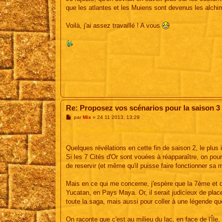
e
que les atlantes et les Muiens sont devenus les alchim
Voilà, j'ai assez travaillé ! A vous
Re: Proposez vos scénarios pour la saison 3
M
par
Mix
»
24 11 2013, 13:29
e
s
Salut à vous, Enfants du Soleil !!!
s
a
g
Quelques révélations en cette fin de saison 2, le plu
e
Si les 7 Cités d'Or sont vouées à réapparaître, on pour
de reservir (et même qu'il puisse faire fonctionner sa
Mais en ce qui me concerne, j'espère que la 7ème et de
Yucatan, en Pays Maya. Or, il serait judicieux de plac
toute la saga, mais aussi pour coller à une légende que 
On raconte que c'est au milieu du lac, en face de l'Île, 