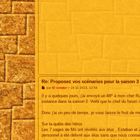
Re: Proposez vos scénarios pour la saison 3
M
par
El condor
»
24 11 2013, 12:54
e
s
Il y a quelques jours, j'ai envoyé un MP à mon cher Rud
s
instance dans la saison 2. Voilà que le chef du forum
a
g
e
Donc j'ai un peu de temps, je vous laisse le fruit de m
Sur la quête des héros :
Les 7 sages de Mü ont révélés aux élus , Esteban et Zi
personnel à été délivré aux élus sans que nous connai