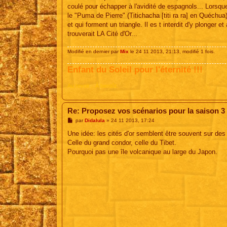
coulé pour échapper à l'avidité de espagnols... Lorsque 
le "Puma de Pierre" (Titichacha [titi ra ra] en Quéchua
et qui forment un triangle. Il es t interdit d'y plonger 
trouverait LA Cité d'Or...
Modifié en dernier par
Mix
le 24 11 2013, 21:13, modifié 1 fois.
Enfant du Soleil pour l'éternité !!!
Au revoir... À bientôt.
Re: Proposez vos scénarios pour la saison 3
M
par
Didalula
»
24 11 2013, 17:24
e
s
Une idée: les cités d'or semblent être souvent sur de
s
Celle du grand condor, celle du Tibet.
a
g
Pourquoi pas une île volcanique au large du Japon.
e