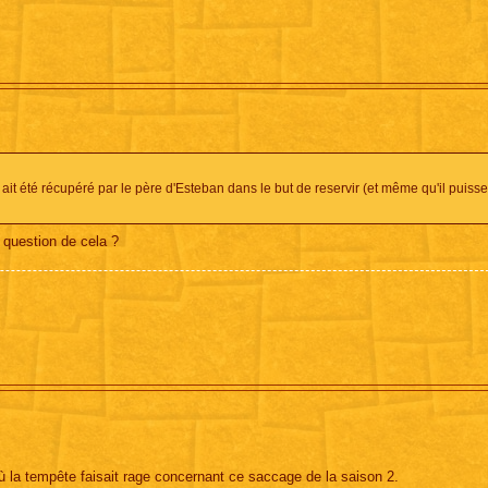
 ait été récupéré par le père d'Esteban dans le but de reservir (et même qu'il puisse
 question de cela ?
 la tempête faisait rage concernant ce saccage de la saison 2.