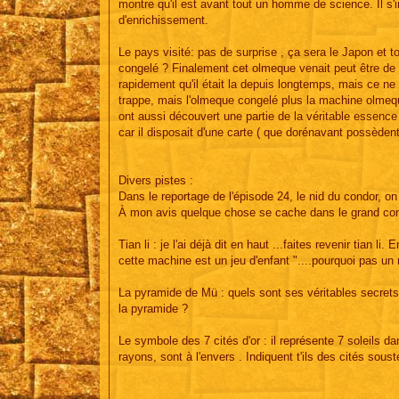
montre qu'il est avant tout un homme de science. Il s
d'enrichissement.
Le pays visité: pas de surprise , ça sera le Japon et t
congelé ? Finalement cet olmeque venait peut être de ce
rapidement qu'il était la depuis longtemps, mais ce n
trappe, mais l'olmeque congelé plus la machine olmequ
ont aussi découvert une partie de la véritable essence 
car il disposait d'une carte ( que dorénavant possèdent
Divers pistes :
Dans le reportage de l'épisode 24, le nid du condor, on
À mon avis quelque chose se cache dans le grand cond
Tian li : je l'ai déjà dit en haut ...faites revenir tian l
cette machine est un jeu d'enfant "....pourquoi pas un 
La pyramide de Mü : quels sont ses véritables secrets 
la pyramide ?
Le symbole des 7 cités d'or : il représente 7 soleils 
rayons, sont à l'envers . Indiquent t'ils des cités sou