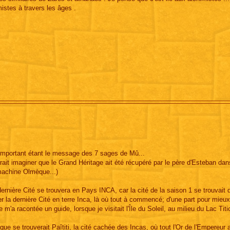
istes à travers les âges .
s important étant le message des 7 sages de Mû...
rait imaginer que le Grand Héritage ait été récupéré par le père d'Esteban dan
 machine Olmèque...)
rnière Cité se trouvera en Pays INCA, car la cité de la saison 1 se trouvait 
er la dernière Cité en terre Inca, là où tout à commencé; d'une part pour mieu
m'a racontée un guide, lorsque je visitait l'Île du Soleil, au milieu du Lac Tit
que se trouverait Paîtiti, la cité cachée des Incas, où tout l'Or de l'Empereur a