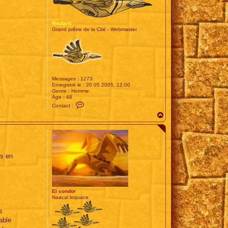
Routard
Grand prêtre de la Cité - Webmaster
Messages :
1273
Enregistré le :
20 05 2005, 12:00
Genre :
Homme
Âge :
48
C
Contact :
o
H
n
t
a
a
u
c
t
t
e
r
es en
R
o
u
t
a
r
El condor
d
Naacal loquace
s
able