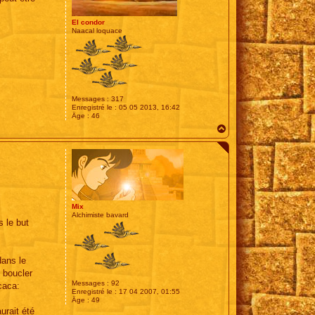
El condor
Naacal loquace
Messages :
317
Enregistré le :
05 05 2013, 16:42
Âge :
46
H
a
u
t
Mix
Alchimiste bavard
s le but
dans le
x boucler
Messages :
92
icaca:
Enregistré le :
17 04 2007, 01:55
Âge :
49
urait été