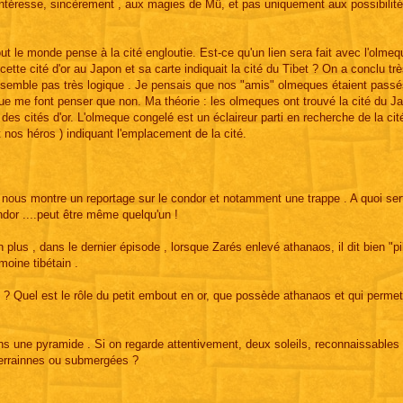
'intéresse, sincèrement , aux magies de Mü, et pas uniquement aux possibilit
out le monde pense à la cité engloutie. Est-ce qu'un lien sera fait avec l'olmeq
tte cité d'or au Japon et sa carte indiquait la cité du Tibet ? On a conclu tr
e semble pas très logique . Je pensais que nos "amis" olmeques étaient passé
e me font penser que non. Ma théorie : les olmeques ont trouvé la cité du Ja
des cités d'or. L'olmeque congelé est un éclaireur parti en recherche de la cit
 nos héros ) indiquant l'emplacement de la cité.
 nous montre un reportage sur le condor et notamment une trappe . A quoi sert 
or ....peut être même quelqu'un !
i. En plus , dans le dernier épisode , lorsque Zarés enlevé athanaos, il dit bien "pi
moine tibétain .
? Quel est le rôle du petit embout en or, que possède athanaos et qui permet 
dans une pyramide . Si on regarde attentivement, deux soleils, reconnaissables 
sterrainnes ou submergées ?