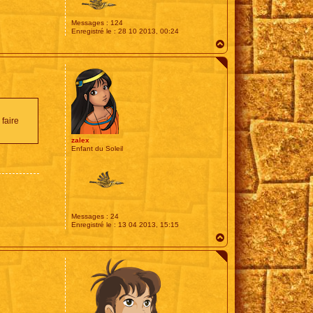
Messages :
124
Enregistré le :
28 10 2013, 00:24
H
a
u
t
 faire
zalex
Enfant du Soleil
Messages :
24
Enregistré le :
13 04 2013, 15:15
H
a
u
t