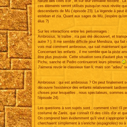
nature des cités d'or , et sur leur véritable histoire . 
ces éléments seront utilisés puisqu'on nous révèle q
descendants de Mü ( épisode 23). La légende à peut êtr
esteban et zia. Quant aux sages de Mü, j'espère qu'on 
élus ?)
Sur les interactions entre les personnages :
Ambrosius, le traître , n'a pas été découvert, et tran
autre ? ). Il me semble difficile pour Mendoza, qui fa
vois mal comment ambrosius, qui sait maintenant que 
Concernant les enfants , il me semble que la piste a
être plus poussée. Cette situation sera d'autant plus r
Pichu, sancho et Pedro continueront leurs pitreries
J'aimerai revoir le classieux tian li, mais son "adieu" s
Ambrosius : qui est ambrosius ? On peut finalement se 
découvre l'existence des enfants relativement tardiveme
choses pour lesquelles , nous spectateurs, sommes au 
l'épisode 24).
Les questions à son sujets sont : comment s'est t'il pr
costume de Zarés, que connaît t'il des cités d'or et qu
On comprend bien évidemment qu'il veut s'approprier l
cherchaient simplement à s'enrichir (espagnoles) ou 