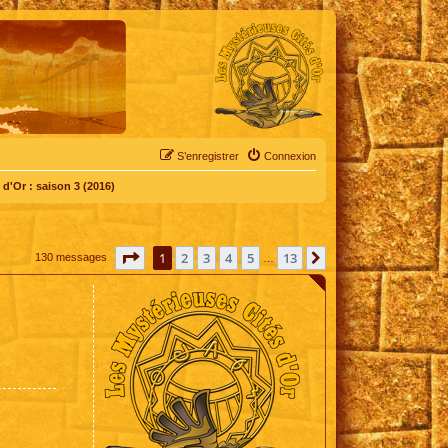
S’enregistrer
Connexion
d'Or : saison 3 (2016)
Page
1
sur
13
1
2
3
4
5
13
Suivante
130 messages
…