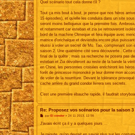
Quel scénario tout cela donne t'il ?
Tout ça mis bout à bout, je pense que nos héros arrive
15 épisodes), et qu'elle les conduira dans un site sou
seront moins belliqueux que la première fois. Ambrosius
et notamment car esteban et zia se retrouveront isolés 
bord de la machine Olmeque et fera équipe avec mend
matrice d'orichalque et deviendra encore plus puissant 
réussi à voler un secret de Mü. Tao, comprenant son e
saison 2. Une quatrième cité sera découverte . Cette ci
final de la quête , mais sa recherche ne posera pas d
esteban et Zia dévoileront au reste de la bande la véri
en Chine, les personnes croisées enrichiront les héros 
forêt de princesse mononoké je leur donne mon acco
de voler de la nourriture. Devant le tolérance provo
cache arrière du grand condor livrera ses secrets.
C'est une première ébauche rapide, il faudrait storyboa
Re: Proposez vos scénarios pour la saison 3
M
par
El condor
»
24 11 2013, 12:56
e
s
J'avais écrit ça il y a quelques jours ...
s
a
g
Je rajoute, qu'on devrait en savoir plus sur les costum