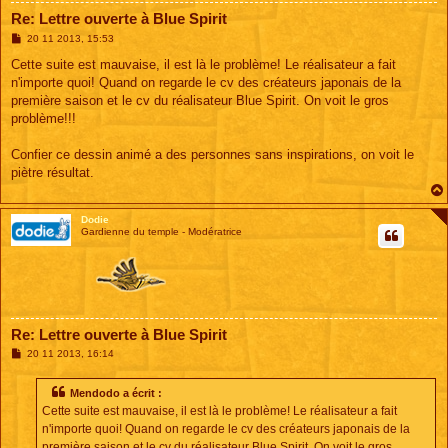
Re: Lettre ouverte à Blue Spirit
M
20 11 2013, 15:53
e
s
Cette suite est mauvaise, il est là le problème! Le réalisateur a fait
s
n'importe quoi! Quand on regarde le cv des créateurs japonais de la
a
g
première saison et le cv du réalisateur Blue Spirit. On voit le gros
e
problème!!!
Confier ce dessin animé a des personnes sans inspirations, on voit le
piètre résultat.
Dodie
Gardienne du temple - Modératrice
Re: Lettre ouverte à Blue Spirit
M
20 11 2013, 16:14
e
s
s
Mendodo a écrit :
a
Cette suite est mauvaise, il est là le problème! Le réalisateur a fait
g
e
n'importe quoi! Quand on regarde le cv des créateurs japonais de la
première saison et le cv du réalisateur Blue Spirit. On voit le gros