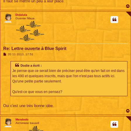
Il faut se mettre un peu à leur place.
Didalula
Guerrier Maya
Re: Lettre ouverte à Blue Spirit
M
20 11 2013, 17:51
e
s
s
Dodie a écrit :
a
Je pense que ce serait bien de préciser peut-être qu'en fait on est dans
g
e
les 490 et quelques inscrits, mais que l'on n'est pas tous actifs ici.
Qu'une petite partie seulement.
Qu'est-ce que vous en pensez?
Oui c'est une très bonne idée.
Mendodo
Alchimiste bavard