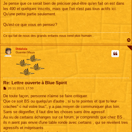
s
Je pense que ce serait bien de préciser peut-être qu'en fait on est dans
s
les 490 et quelques inscrits, mais que l'on n'est pas tous actifs ici.
a
g
Qu'une petite partie seulement.
e
Qu'est-ce que vous en pensez?
Ce qui fait de nous des grands enfants nous rend plus humain...
Didalula
Guerrier Maya
Re: Lettre ouverte à Blue Spirit
M
20 11 2013, 17:50
e
s
De toute façon, personne n'aime se faire critiquer.
s
Que ce soit BS ou quelqu'un d'autre , si tu te pointes et que tu leur
a
g
craches" c nul votre truc", y a pas moyen de communiquer plus loin.
e
Sans se dégonfler, il faut dire les choses sans être agressif.
Au vu de certains échanges sur ce forum, je comprends que chez BS ,
ils n aient pas envie d'une table ronde avec certains , qui se révèlent tres
agressifs et méprisants.