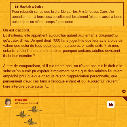
s
s
Haokah a écrit :
a
Pour rebondir sur ce que tu dis, Morcar, les
Mystérieuses Cités d'or
g
e
appartiennent à tous ceux et celles qui les aiment (et donc aussi à leurs
auteurs), et en même temps à personne.
On est d'accord.
Et d'ailleurs, elle appartient aujourd'hui autant aux enfants d'aujourd'hui
qu'à ceux d'hier. De quel droit 7000 fans jugent-ils que leur avis à plus de
valeur que celui de tous ceux qui ont su apprécier cette suite ? Si mes
enfants veulent une suite à la série, pourquoi certains adultes devraient-
ils la leur interdire ?
A titre de comparaison, si il y a trente ans, on n'avait pas eut le droit à la
suite qu'on aurait pu espérer simplement parce que des adultes l'auraient
empêché pour quelque obscure raison d'appréciation personnelle, que
penseraient d'eux ces fans à l'époque enfant et qui aujourd'hui veulent
faire interdire cette suite ?...
Mendodo
Alchimiste bavard