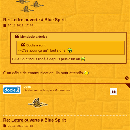
Re: Lettre ouverte à Blue Spirit
M
20 11 2013, 17:44
e
s
s
Mendodo a écrit :
a
g
Dodie a écrit :
e
->C'est pour ça qu'il faut signer
Blue Spirit nous lit déjà depuis plus d'un an
C un début de communication. Ils sont attentifs
Dodie
Gardienne du temple - Modératrice
Re: Lettre ouverte à Blue Spirit
M
20 11 2013, 17:48
e