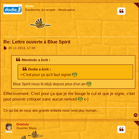
Dodie
Gardienne du temple - Modératrice
Re: Lettre ouverte à Blue Spirit
M
20 11 2013, 17:39
e
s
s
Mendodo a écrit :
a
g
Dodie a écrit :
e
->C'est pour ça qu'il faut signer
Blue Spirit nous lit déjà depuis plus d'un an
Effectivement. C'est pour ça que je me bouge le cul et que je signe, c'est
pour pouvoir critiquer sans aucun remord
x-)
Ce qui fait de nous des grands enfants nous rend plus humain...
Didalula
Guerrier Maya