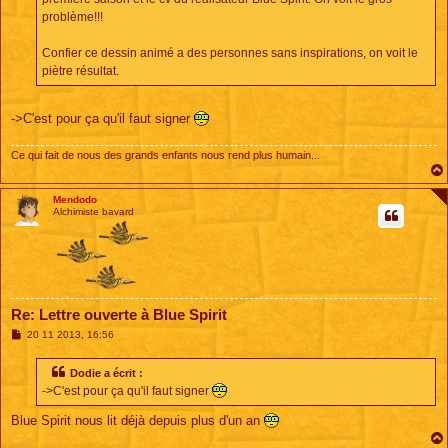
problème!!!
Confier ce dessin animé a des personnes sans inspirations, on voit le
piètre résultat.
->C'est pour ça qu'il faut signer
Ce qui fait de nous des grands enfants nous rend plus humain...
Mendodo
Alchimiste bavard
Re: Lettre ouverte à Blue Spirit
M
20 11 2013, 16:56
e
s
s
Dodie a écrit :
a
->C'est pour ça qu'il faut signer
g
e
Blue Spirit nous lit déjà depuis plus d'un an