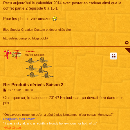
s
Recu aujourd'hui le calendrier 2014 avec poster en cadeau ainsi que le
s
coffret partie 2 (épisode 8 a 15 ).
a
g
e
Pour les photos voir amazon
Blog Special Creation Custom et decor cités d'or
http://delacoursprod.blogspot.fr/
nonoko
Maître Shaolin
Re: Produits dérivés Saison 2
M
09 11 2013, 09:38
e
s
C'est quoi ça, le calendrier 2014? En tout cas, ça devrait être dans mes
s
prix.....
a
g
e
"On savoure mieux ce qu'on a désiré plus longtemps, n'est-ce pas Mendoza?"
Unagikami mon amour
"It was a skyfall, and a rebirth, a bloody honeymoon, for both of us"
Yokai Circus