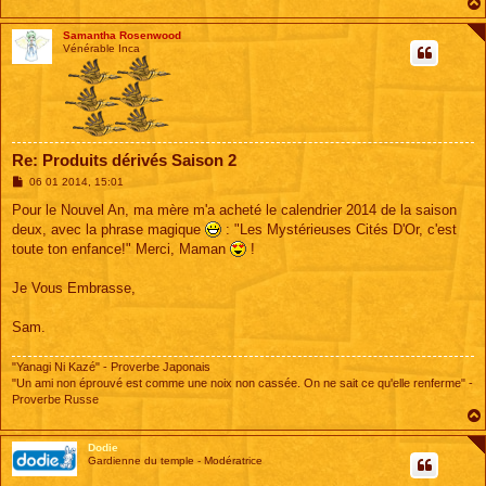
Samantha Rosenwood
Vénérable Inca
Re: Produits dérivés Saison 2
M
06 01 2014, 15:01
e
s
Pour le Nouvel An, ma mère m'a acheté le calendrier 2014 de la saison
s
deux, avec la phrase magique
: "Les Mystérieuses Cités D'Or, c'est
a
g
toute ton enfance!" Merci, Maman
!
e
Je Vous Embrasse,
Sam.
"Yanagi Ni Kazé" - Proverbe Japonais
"Un ami non éprouvé est comme une noix non cassée. On ne sait ce qu'elle renferme" -
Proverbe Russe
Dodie
Gardienne du temple - Modératrice