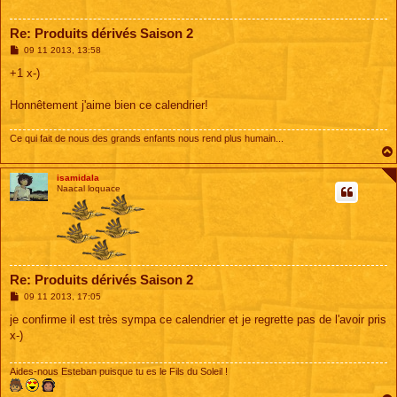
Re: Produits dérivés Saison 2
M
09 11 2013, 13:58
e
s
+1 x-)
s
a
g
Honnêtement j'aime bien ce calendrier!
e
Ce qui fait de nous des grands enfants nous rend plus humain...
isamidala
Naacal loquace
Re: Produits dérivés Saison 2
M
09 11 2013, 17:05
e
s
je confirme il est très sympa ce calendrier et je regrette pas de l'avoir pris
s
x-)
a
g
e
Aides-nous Esteban puisque tu es le Fils du Soleil !