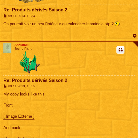
Re: Produits dérivés Saison 2
M
09 11 2013, 13:34
e
s
On pourrait voir un peu l'intérieur du calendrier Isamidala stp ?
s
a
g
e
Annunaki
Jeune Pichu
Re: Produits dérivés Saison 2
M
09 11 2013, 13:55
e
s
My copy looks like this
s
a
g
Front
e
[ Image Externe ]
And back