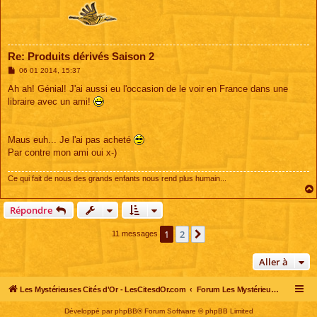
Re: Produits dérivés Saison 2
M
06 01 2014, 15:37
e
s
Ah ah! Génial! J'ai aussi eu l'occasion de le voir en France dans une
s
libraire avec un ami!
a
g
e
Maus euh... Je l'ai pas acheté
Par contre mon ami oui x-)
Ce qui fait de nous des grands enfants nous rend plus humain...
Répondre
1
2
Suivante
11 messages
Aller à
Les Mystérieuses Cités d'Or - LesCitesdOr.com
Forum Les Mystérieuses Cités d'Or
Développé par
phpBB
® Forum Software © phpBB Limited