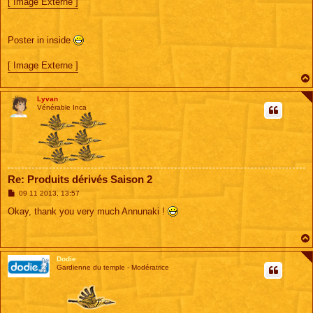
[ Image Externe ]
Poster in inside
[ Image Externe ]
Lyvan
Vénérable Inca
Re: Produits dérivés Saison 2
M
09 11 2013, 13:57
e
s
Okay, thank you very much Annunaki !
s
a
g
e
Dodie
Gardienne du temple - Modératrice