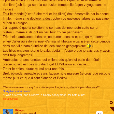
Episode enfin vu, qui me console du suivant que j'ai vu la semaine
s
dernière (ouh la, ça sent la confusion temporelle façon voyage dans le
a
g
Tardis).
e
Tout le monde (c'est à dire moi et les filles) était émerveillé par la scène
finale, même si je déplore la destruction de quelques arbres au passage
du feu du dragon.
J'ai apprécié que la solution ne soit pas donnée toute cuite sur un
plateau, même si ils ont un peu tout trouvé par hasard...
Très belle ambiance tibétaine, coutumes locales et cie, ça me donne
envie d'aller au salon annuel d'artisanat tibétain organisé en cette période
dans ma ville natale (indice de localisation géographique
)
Les filles ont bien retenu le salut tibétain, j'espère que je vais pas y avoir
droit trop longtemps.
Ambrosius et ses lunettes qui brillent dès qu'on lui parle de métal
précieux, si c'est pas signifiant ça! Et l'allusion au diable...
Zia et le chien, plutôt réussi pour une fois.
Bref, épisode agréable et sans fausse note majeure (je crois que j'écoute
même plus ce que disent Sancho et Pedro).
"On savoure mieux ce qu'on a désiré plus longtemps, n'est-ce pas Mendoza?"
Unagikami mon amour
"It was a skyfall, and a rebirth, a bloody honeymoon, for both of us"
Yokai Circus
Sillage
Alchimiste bavard