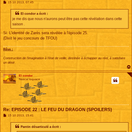
M
15 10 2013, 07:45
e
s
s
El condor a écrit :
a
je me dis que nous n'aurons peut être pas cette révélation dans cette
g
e
saison .
Si. L'identité de Zarès sera révélée à l'épisode 25.
(Dixit le jeu concours de TFOU)
Rêve :
Construction de l'imagination à l'état de veille, destinée à échapper au réel, à satisfaire
un désir.
El condor
Naacal loquace
Re: EPISODE 22 : LE FEU DU DRAGON (SPOILERS)
M
15 10 2013, 15:41
e
s
s
Pantin désarticulé a écrit :
a