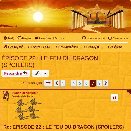
FAQ
Règles
LesCitesdOr.com
S’enregistrer
Connexion
Les Mystérieuses Cités d'Or - LesCitesdOr.com
Forum Les Mystérieuses Cités d'Or
Les Mystérieuses Cités d'Or
Les Mystérieuses Cités d'Or : saison 2 (2013)
Les épisodes de la saison 2
ÉPISODE 22 : LE FEU DU DRAGON
(SPOILERS)
Répondre
Page
7
sur
8
1
4
5
6
7
8
Précédente
Suivante
71 messages
…
Pantin désarticulé
Vénérable Inca
Re: EPISODE 22 : LE FEU DU DRAGON (SPOILERS)