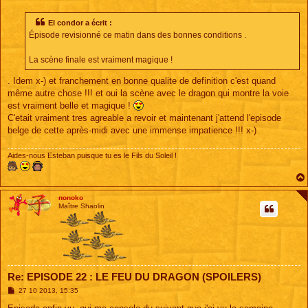
e
s
s
El condor a écrit :
a
Épisode revisionné ce matin dans des bonnes conditions .
g
e
La scène finale est vraiment magique !
. Idem x-) et franchement en bonne qualite de definition c'est quand
même autre chose !!! et oui la scène avec le dragon qui montre la voie
est vraiment belle et magique !
C'etait vraiment tres agreable a revoir et maintenant j'attend l'episode
belge de cette après-midi avec une immense impatience !!! x-)
Aides-nous Esteban puisque tu es le Fils du Soleil !
nonoko
Maître Shaolin
Re: EPISODE 22 : LE FEU DU DRAGON (SPOILERS)
M
27 10 2013, 15:35
e
s