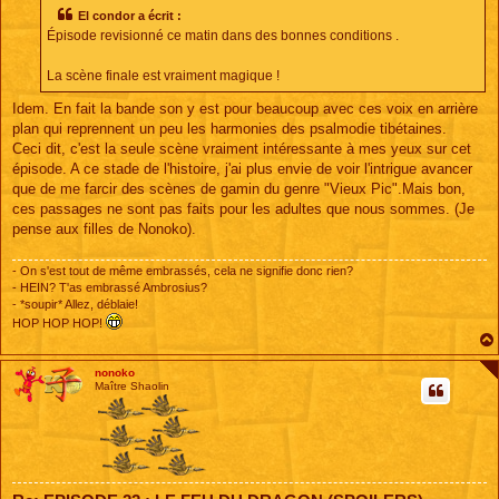
s
El condor a écrit :
a
Épisode revisionné ce matin dans des bonnes conditions .
g
e
La scène finale est vraiment magique !
Idem. En fait la bande son y est pour beaucoup avec ces voix en arrière
plan qui reprennent un peu les harmonies des psalmodie tibétaines.
Ceci dit, c'est la seule scène vraiment intéressante à mes yeux sur cet
épisode. A ce stade de l'histoire, j'ai plus envie de voir l'intrigue avancer
que de me farcir des scènes de gamin du genre "Vieux Pic".Mais bon,
ces passages ne sont pas faits pour les adultes que nous sommes. (Je
pense aux filles de Nonoko).
- On s'est tout de même embrassés, cela ne signifie donc rien?
- HEIN? T'as embrassé Ambrosius?
- *soupir* Allez, déblaie!
HOP HOP HOP!
nonoko
Maître Shaolin