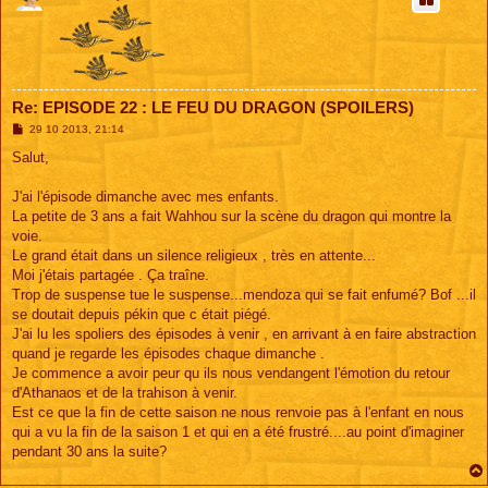
Re: EPISODE 22 : LE FEU DU DRAGON (SPOILERS)
M
29 10 2013, 21:14
e
s
Salut,
s
a
g
J'ai l'épisode dimanche avec mes enfants.
e
La petite de 3 ans a fait Wahhou sur la scène du dragon qui montre la
voie.
Le grand était dans un silence religieux , très en attente...
Moi j'étais partagée . Ça traîne.
Trop de suspense tue le suspense...mendoza qui se fait enfumé? Bof ...il
se doutait depuis pékin que c était piégé.
J'ai lu les spoliers des épisodes à venir , en arrivant à en faire abstraction
quand je regarde les épisodes chaque dimanche .
Je commence a avoir peur qu ils nous vendangent l'émotion du retour
d'Athanaos et de la trahison à venir.
Est ce que la fin de cette saison ne nous renvoie pas à l'enfant en nous
qui a vu la fin de la saison 1 et qui en a été frustré....au point d'imaginer
pendant 30 ans la suite?