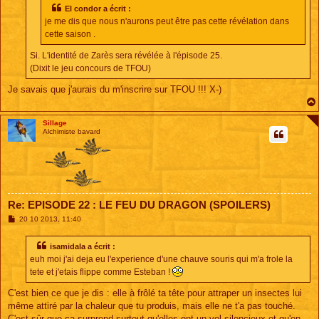
g
El condor a écrit :
e
je me dis que nous n'aurons peut être pas cette révélation dans
cette saison .
Si. L'identité de Zarès sera révélée à l'épisode 25.
(Dixit le jeu concours de TFOU)
Je savais que j'aurais du m'inscrire sur TFOU !!! X-)
Sillage
Alchimiste bavard
Re: EPISODE 22 : LE FEU DU DRAGON (SPOILERS)
M
20 10 2013, 11:40
e
s
s
isamidala a écrit :
a
euh moi j'ai deja eu l'experience d'une chauve souris qui m'a frole la
g
e
tete et j'etais flippe comme Esteban !
C'est bien ce que je dis : elle à frôlé ta tête pour attraper un insectes lui
même attiré par la chaleur que tu produis, mais elle ne t'a pas touché.
C'est sûr que ça surprend surtout qu'elles ont un vol silencieux et qu'on