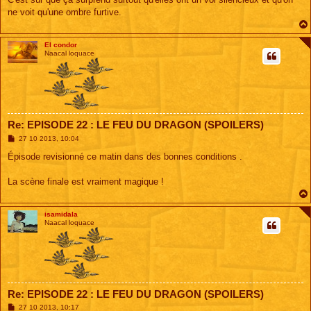
ne voit qu'une ombre furtive.
El condor
Naacal loquace
Re: EPISODE 22 : LE FEU DU DRAGON (SPOILERS)
M
27 10 2013, 10:04
e
s
Épisode revisionné ce matin dans des bonnes conditions .
s
a
g
La scène finale est vraiment magique !
e
isamidala
Naacal loquace
Re: EPISODE 22 : LE FEU DU DRAGON (SPOILERS)
M
27 10 2013, 10:17