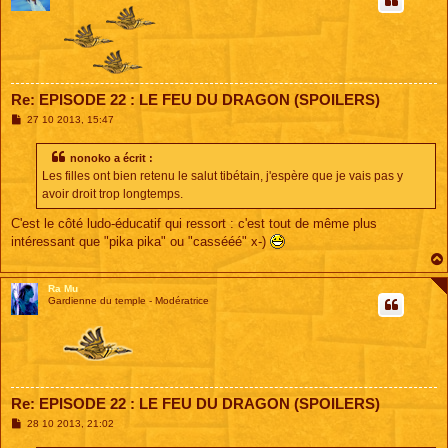
Re: EPISODE 22 : LE FEU DU DRAGON (SPOILERS)
M
27 10 2013, 15:47
e
s
s
nonoko a écrit :
a
Les filles ont bien retenu le salut tibétain, j'espère que je vais pas y
g
e
avoir droit trop longtemps.
C'est le côté ludo-éducatif qui ressort : c'est tout de même plus
intéressant que "pika pika" ou "cassééé" x-)
Ra Mu
Gardienne du temple - Modératrice
Re: EPISODE 22 : LE FEU DU DRAGON (SPOILERS)
M
28 10 2013, 21:02
e
s