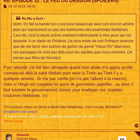
Re: EPISODE 22 : LE FEU DU DRAGON (SPOILERS)
M
29 10 2013, 09:55
e
s
s
Ra Mu a écrit :
a
Idem. En fait la bande son y est pour beaucoup avec ces voix en arrière
g
e
plan qui reprennent un peu les harmonies des psalmodie tibétaines.
Ceci dit, c'est la seule scène vraiment intéressante à mes yeux sur cet
épisode. A ce stade de l'histoire, j'ai plus envie de voir l'intrigue avancer
que de me farcir des scènes de gamin du genre "Vieux Pic".Mais bon,
ces passages ne sont pas faits pour les adultes que nous sommes. (Je
pense aux filles de Nonoko).
Pour rebondir, j'ai été bien attrappée quand mon aînée m'a appris qu'elle
connaissait déjà le salut tibétain pour avoir lu Tintin au Tibet il y a
quelques années. Je n'ai pas vérifié (on n'a pas l'album à la maison),
mais si Hergé est coupable lui aussi de gamineries pareilles...ou alors il
faut soutenir le gouvernement chinois pour éradiquer ces stupides
coutumes tibétaines. x-)
"On savoure mieux ce qu'on a désiré plus longtemps, n'est-ce pas Mendoza?"
Unagikami mon amour
"It was a skyfall, and a rebirth, a bloody honeymoon, for both of us"
Yokai Circus
Didalula
Guerrier Maya